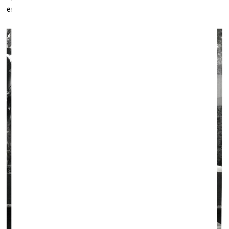
esam no 70. gadiem un tur arī paliksim. Tas ir nonsenss.