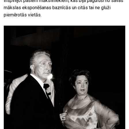
inspirējot pašiem māksliniekiem, kas bija paguruši no savas
mākslas eksponēšanas baznīcās un citās tai ne gluži
piemērotās vietās.