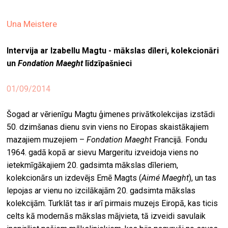
ekrā
Una Meistere
spiri
by
Intervija ar Izabellu Magtu - mākslas dīleri, kolekcionāri
arte
un
Fondation Maeght
līdzīpašnieci
gale
ener
01/09/2014
arte
Šogad ar vērienīgu Magtu ģimenes privātkolekcijas izstādi
izde
50. dzimšanas dienu svin viens no Eiropas skaistākajiem
mazajiem muzejiem –
Fondation Maeght
Francijā
.
Fondu
par
1964. gadā kopā ar sievu Margeritu izveidoja viens no
mu
ietekmīgākajiem 20. gadsimta mākslas dīleriem,
kolekcionārs un izdevējs Emē Magts (
Aimé Maeght
), un tas
meklēt
lepojas ar vienu no izcilākajām 20. gadsimta mākslas
kolekcijām. Turklāt tas ir arī pirmais muzejs Eiropā, kas ticis
celts kā modernās mākslas mājvieta, tā izveidi savulaik