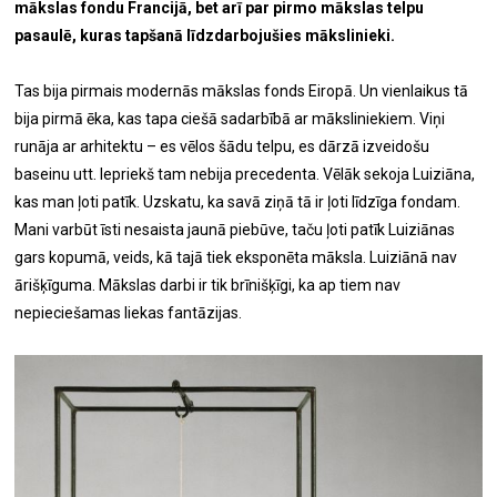
mākslas fondu Francijā, bet arī par pirmo mākslas telpu
pasaulē, kuras tapšanā līdzdarbojušies mākslinieki.
Tas bija pirmais modernās mākslas fonds Eiropā. Un vienlaikus tā
bija pirmā ēka, kas tapa ciešā sadarbībā ar māksliniekiem. Viņi
runāja ar arhitektu – es vēlos šādu telpu, es dārzā izveidošu
baseinu utt. Iepriekš tam nebija precedenta. Vēlāk sekoja Luiziāna,
kas man ļoti patīk. Uzskatu, ka savā ziņā tā ir ļoti līdzīga fondam.
Mani varbūt īsti nesaista jaunā piebūve, taču ļoti patīk Luiziānas
gars kopumā, veids, kā tajā tiek eksponēta māksla. Luiziānā nav
ārišķīguma. Mākslas darbi ir tik brīnišķīgi, ka ap tiem nav
nepieciešamas liekas fantāzijas.