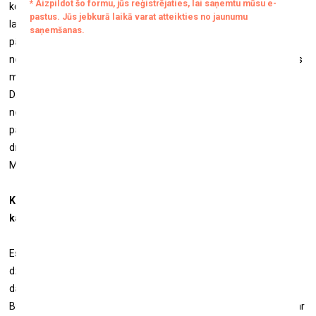
kolekcionāri, piedāvājot neprātīgas summas, tālab tēvs izlēma, ka
labāk to uzdāvināt nacionālajam muzejam, tādējādi gūstot
pārliecību, ka pat pie visgalvureibinošākā piedāvājuma, šis darbs
nekad netiks pārdots. Tie ir darbi, kas ir izšķiroši nozīmīgi gan visas
mākslas vēstures, gan mūsu ģimenes kontekstā. Piemēram,
Džakometi veidots manas vecmāmiņas portrets – tas nekad
nenonāks tirgū. Tāpat kā virkne mazu zīmējumu, jo tie atgādina
par lieliskiem dzīves brīžiem – kādām pusdienām, kopābūšanu ar
draugiem. Tie nav tikai
chef-d'œuvre
, tās ir arī atmiņas, emocijas.
Manuprāt, tas ir ļoti svarīgi.
Kuras uzskatāt par galvenajām mācībām no savas bērnības,
kas pavadīta kopā ar 20. gadsimta mākslas ģēnijiem?
Es iemācījos ne tikai papildināt sienu ar mākslas darbiem, ne tikai
dzīvot kopā ar tiem, bet arī to, cik svarīgi ir skatīties. Spēt iekļūt
darba iekšpusē. Ne tikai teikt –
wow
, tas ir brīnišķīgs Matiss vai
Braks. Svarīgi ir arī zināt mākslinieka stāstu un to, ko viņš domā par