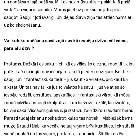
un nonāksim tajā pašā vietā. Tas nav mūsu stils – palikt tajā pašā
vietā.” Un viņai ir taisnība. Mums jāiet uz priekšu un jāturpina
sapņot. Sapņi ir ļoti svarīgi. Un idejas. Savā ziņā tas attiecināms arī
uz kolekcionēšanu.
Vai kolekcionēšana savā ziņā nav kā iespēja dzīvot vēl vienu,
paralēlu dzīvi?
Protams. Dažkārt es saku – eh, kā es vēlos šo gleznu, man tā tik ļoti
patīk! Taču to iegūt nav iespējams, jo tā pieder muzejam. Bet tie ir
sapņi. Un ir fantastiski, ka tie ir – jūs kaut ko vēlaties, pēc kaut kā
alkstat. Un tas nav tā, ka jūs to vēlētos kā savu – jūs vēlaties šo
iespēju redzēt, apstāties, apskatīties. Ir fantastiski vērot, kā mūsu
fondā cilvēki apstaigā skulptūras. Ļoti bieži izeju zālē, lai dzirdētu,
ko viņi saka. Visšaumīgākais ir, ja izstāžu zālē dzirdu raudam bērnu.
Parasti tūdaļ skrienu noskaidrot, kālab tas notiek – visbiežāk bērns
muzejā raud tālab, ka vecāki neļauj viņam brīvi kustēties, liek stāvēt
vienā punktā un tas viņam, protams, ir garlaicīgi. Šādās reizēs