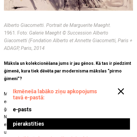
Alberto Giacometti. Portrait de Marguerite Maeght
.
1961. Foto:
Galerie Maeght © Succession Alberto
Giacometti
(Fondation Alberto et Annette Giacometti, Paris +
ADAGP, Paris
,
2014
Māksla un kolekcionēšana jums ir jau gēnos. Kā tas ir piedzimt
ģimenē, kura tiek dēvēta par modernisma mākslas “pirmo
ģimeni”?
Man kolekcionēšana ir dabiska un vienlaikus arī ļoti būtiska. Mēs
esam dīleri – normāli tas nozīmē, ka viss ir pārdošanai, taču mūsu
ģimenes īpašumā ir mākslas darbi, kuri nekad netiks pārdoti.
Nekādos apstākļos. Varbūt pamanījāt, fonda jubilejas izstādē ir
eksponēts Džakometi “Deguns”. Ģipša skulptūra, kuru mans tēvs
uzdāvināja Pompidū centram Parīzē. To iekāroja daudzi