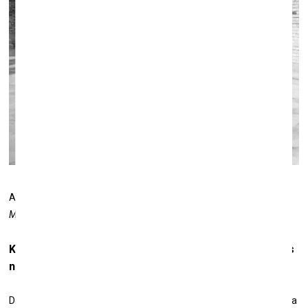
Alberto
Džakometi un
Hosē Luiss Serts. Foto no
Fondation
Maeght
arhīva
Kuri no jūsu kolekcijā esošajiem mākslas darbiem jums
nozīmē visvairāk?
Džakometi veidots manu vecvecāku portrets. Vairāki Matisa, Braka