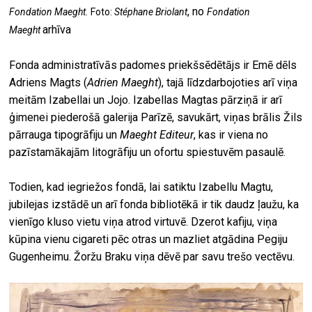
, no
Fondation Maeght.
F
oto:
Stéphane Briolant
Fondation
arhīva
Maeght
Fonda administratīvās padomes priekšsēdētājs ir Emē dēls
Adriens Magts (
Adrien Maeght
), tajā līdzdarbojoties arī viņa
meitām Izabellai un Jojo. Izabellas Magtas pārziņā ir arī
ģimenei piederošā galerija Parīzē, savukārt, viņas brālis Žils
pārrauga tipogrāfiju un
Maeght Editeur
, kas ir viena no
pazīstamākajām litogrāfiju un ofortu spiestuvēm pasaulē.
Todien, kad iegriežos fondā, lai satiktu Izabellu Magtu,
jubilejas izstādē un arī fonda bibliotēkā ir tik daudz ļaužu, ka
vienīgo kluso vietu viņa atrod virtuvē. Dzerot kafiju, viņa
kūpina vienu cigareti pēc otras un mazliet atgādina Pegiju
Gugenheimu. Žoržu Braku viņa dēvē par savu trešo vectēvu.