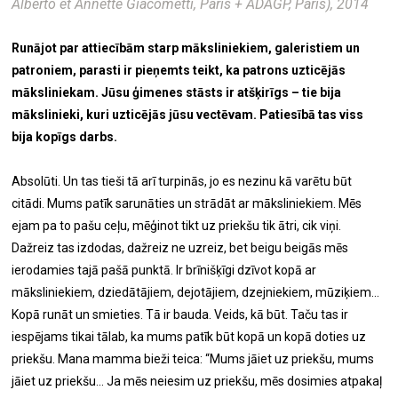
Alberto et Annette Giacometti, Paris + ADAGP, Paris), 2014
Runājot par attiecībām starp māksliniekiem, galeristiem un
patroniem, parasti ir pieņemts teikt, ka patrons uzticējās
māksliniekam. Jūsu ģimenes stāsts ir atšķirīgs – tie bija
mākslinieki, kuri uzticējās jūsu vectēvam. Patiesībā tas viss
bija kopīgs darbs.
Absolūti. Un tas tieši tā arī turpinās, jo es nezinu kā varētu būt
citādi. Mums patīk sarunāties un strādāt ar māksliniekiem. Mēs
ejam pa to pašu ceļu, mēģinot tikt uz priekšu tik ātri, cik viņi.
Dažreiz tas izdodas, dažreiz ne uzreiz, bet beigu beigās mēs
ierodamies tajā pašā punktā. Ir brīnišķīgi dzīvot kopā ar
māksliniekiem, dziedātājiem, dejotājiem, dzejniekiem, mūziķiem...
Kopā runāt un smieties. Tā ir bauda. Veids, kā būt. Taču tas ir
iespējams tikai tālab, ka mums patīk būt kopā un kopā doties uz
priekšu. Mana mamma bieži teica: “Mums jāiet uz priekšu, mums
jāiet uz priekšu... Ja mēs neiesim uz priekšu, mēs dosimies atpakaļ