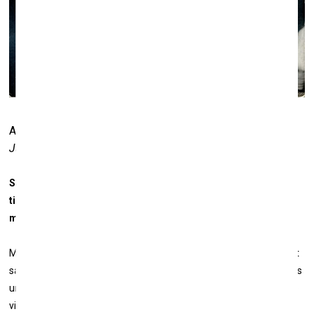
Aleksandrs Kalders un Huans Miro. 1969. gads. Foto:
Jacques Robert
, no
Fondation Maeght
arhīva
Savā ziņā tas ir tas, ko savulaik darīja jūsu vectēvs – viņš ne
tikai finasiāli, bet arī radoši atbalstīja, būtībā iedvesmoja
māksliniekus.
Mans vecaistēvs bija litogrāfs, viņš pārtrauca būt par galeristu, bet
saglabāja spiestuvi. Mans tēvs to paplašināja un mēs – mans brālis
un es, to turpinām. Es vienmēr saku, ka tinte man ir jau asinīs. Miro
vienmēr teica, ka druka viņam ir ļoti svarīga, jo tā ir brīvība. Tā