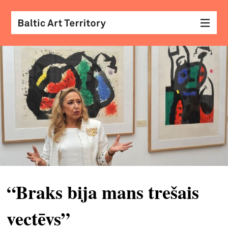
vizu
māk
sar
ar
kole
arhi
diza
&
“Braks bija mans trešais
mod
vectēvs”
skat
&