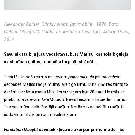
Alexander Calder. Crinkly worm (animobile
). 1970. Foto:
Galerie Maeght © Calder Foundation New York, Adagp Paris,
2014
Savulaik tas bija jūsu vecaistēvs, kurš Matisu, kas tolaik gulēja
uz slimības gultas, mudināja turpināt strādāt...
Tieši tā! Un pašu pirmo no saviem
paper cut outs
jeb
gouaches
découpés
Matiss radīja mums. Vienīgo filmu, kurā viņš redzams to
darām, uzņēma mans tēvs. Toreiz viņam bija 20 gadi. Un mēs ar
prieku to aizdevām
Tate Modern
. Nevis teicām – tā pieder mums.
Tas nav mūsu ceļš. Pretējā gadījumā mēs nekad nebūtu radījuši
šādu vietu cilvēkiem un māksliniekiem.
Fondation Maeght
savulaik kļuva ne tikai par pirmo modernās