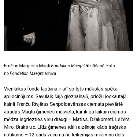
a
Emē un Margerita Magti
Fondation Maeght
tklāšanā.
Foto
no
Fondation Maeght
arhīva
Vienlaikus fonda tapšana ir arī spilgts mākslas spēka
apliecinājums. Savulaik šajā gleznainajā, priežu ieskautajā
kalnā Franču Rivjēras Senpoldevānsas ciemata pievārtē
atradās Magtu ģimenes mājvieta, kur ik pa laikam ciemos
mēdza iegriezties viņu draugi – Matiss, Džakometi, Ležērs,
Miro, Braks u.c. Līdz ģimenes idilli aizēnoja kāds traģisks
notikums – 12 gadu vecumā no leikēmijas mira viņu dēls