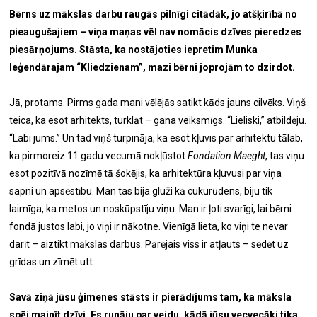
Bērns uz mākslas darbu raugās pilnīgi citādāk, jo atšķirībā no
pieaugušajiem – viņa maņas vēl nav nomācis dzīves pieredzes
piesārņojums. Stāsta, ka nostājoties iepretim Munka
leģendārajam “Kliedzienam”, mazi bērni joprojām to dzirdot.
Jā, protams. Pirms gada mani vēlējās satikt kāds jauns cilvēks. Viņš
teica, ka esot arhitekts, turklāt – gana veiksmīgs. “Lieliski,” atbildēju.
“Labi jums.” Un tad viņš turpināja, ka esot kļuvis par arhitektu tālab,
ka pirmoreiz 11 gadu vecumā nokļūstot
Fondation Maeght
, tas viņu
esot pozitīvā nozīmē tā šokējis, ka arhitektūra kļuvusi par viņa
sapni un apsēstību. Man tas bija gluži kā cukurūdens, biju tik
laimīga, ka metos un noskūpstīju viņu. Man ir ļoti svarīgi, lai bērni
fondā justos labi, jo viņi ir nākotne. Vienīgā lieta, ko viņi te nevar
darīt – aiztikt mākslas darbus. Pārējais viss ir atļauts – sēdēt uz
grīdas un zīmēt utt.
Savā ziņā jūsu ģimenes stāsts ir pierādījums tam, ka māksla
spēj mainīt dzīvi. Es runāju par veidu, kādā jūsu vecvecāki tika