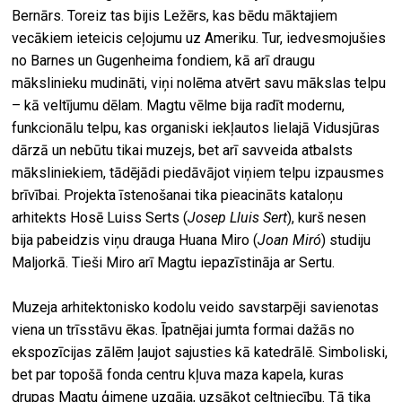
Bernārs. Toreiz tas bijis Ležērs, kas bēdu māktajiem
vecākiem ieteicis ceļojumu uz Ameriku. Tur, iedvesmojušies
no Barnes un Gugenheima fondiem, kā arī draugu
mākslinieku mudināti, viņi nolēma atvērt savu mākslas telpu
– kā veltījumu dēlam. Magtu vēlme bija radīt modernu,
funkcionālu telpu, kas organiski iekļautos lielajā Vidusjūras
dārzā un nebūtu tikai muzejs, bet arī savveida atbalsts
māksliniekiem, tādējādi piedāvājot viņiem telpu izpausmes
brīvībai. Projekta īstenošanai tika pieacināts kataloņu
arhitekts Hosē Luiss Serts (
Josep Lluis Sert
), kurš nesen
bija pabeidzis viņu drauga Huana Miro (
Joan Miró
) studiju
Maljorkā. Tieši Miro arī Magtu iepazīstināja ar Sertu.
Muzeja arhitektonisko kodolu veido savstarpēji savienotas
viena un trīsstāvu ēkas. Īpatnējai jumta formai dažās no
ekspozīcijas zālēm ļaujot sajusties kā katedrālē. Simboliski,
bet par topošā fonda centru kļuva maza kapela, kuras
drupas Magtu ģimene uzgāja, uzsākot celtniecību. Tā tika