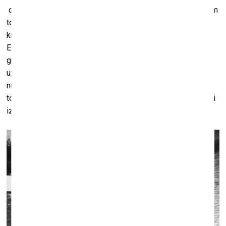
collectionner
un
amateur
.
Collectionner
ir lietu krājējs, viņam
to ir daudz un viņš īpaši neuztraucas vai tas, ko viņš
kolekcionē, ir labs vai slikts.
Amateur
ietver sevī mīlestību.
Es dodu priekšroku mīlētājiem nevis krājējiem. Tā var būt
grāmata, fotogrāfija... Man ir ļoti svarīgi, lai darbs mani
uzrunātu. Es pārzinu fonda mākslas darbus tik labi kā
neviens cits. Taču es vienmēr pie tiem apstājos – kaut zinu
tos jau 50 gadus. Man tie joprojām sagādā baudu. To ir grūti
izskaidrot, taču šīs sajūtas ir ļoti īpašas.