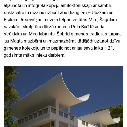
atjaunota un integrēta kopējā arhitektoniskajā ansamblī,
stikla vitrāžu dizainu uzticot abu draugiem – Ubakam un
Brakam. Atsevišķas muzeja telpas veltītas Miro, Šagālam,
savukārt, skulptūru dārzā rodama Pola Burī tērauda
strūklaka un Miro labirints. Šobrīd ģimenes tradīcijas turpina
jau Magta mazbērni un mazmazbērni, tādējādi uzturot dzīvu
ģimenes kolekciju un to papildinot ar jau sava laika – 21.
gadsimta mākslinieku darbiem.