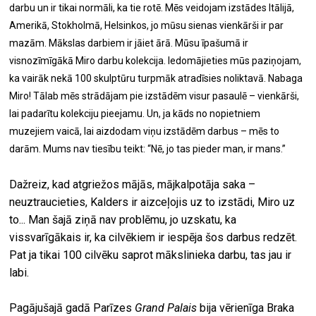
darbu un ir tikai normāli, ka tie rotē. Mēs veidojam izstādes Itālijā,
Amerikā, Stokholmā, Helsinkos, jo mūsu sienas vienkārši ir par
mazām. Mākslas darbiem ir jāiet ārā. Mūsu īpašumā ir
visnozīmīgākā Miro darbu kolekcija. Iedomājieties mūs paziņojam,
ka vairāk nekā 100 skulptūru turpmāk atradīsies noliktavā. Nabaga
Miro! Tālab mēs strādājam pie izstādēm visur pasaulē – vienkārši,
lai padarītu kolekciju pieejamu. Un, ja kāds no nopietniem
muzejiem vaicā, lai aizdodam viņu izstādēm darbus – mēs to
darām. Mums nav tiesību teikt: “Nē, jo tas pieder man, ir mans.”
Dažreiz, kad atgriežos mājās, mājkalpotāja saka –
neuztraucieties, Kalders ir aizceļojis uz to izstādi, Miro uz
to... Man šajā ziņā nav problēmu, jo uzskatu, ka
vissvarīgākais ir, ka cilvēkiem ir iespēja šos darbus redzēt.
Pat ja tikai 100 cilvēku saprot mākslinieka darbu, tas jau ir
labi.
Pagājušajā gadā Parīzes
Grand Palais
bija vērienīga Braka