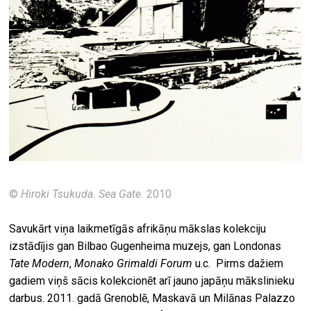
©
Hiroki Tsukuda. Sea Gate.
2010
Savukārt viņa laikmetīgās afrikāņu mākslas kolekciju
izstādījis gan Bilbao Gugenheima muzejs, gan Londonas
Tate Modern
,
Monako Grimaldi Forum
u.c. Pirms dažiem
gadiem viņš sācis kolekcionēt arī jauno japāņu mākslinieku
darbus. 2011. gadā Grenoblē, Maskavā un Milānas Palazzo