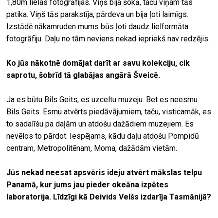
1,80m lielas fotogrāfijas. Viņš bija šokā, taču viņam tās
patika. Viņš tās parakstīja, pārdeva un bija ļoti laimīgs.
Izstādē nākamruden mums būs ļoti daudz lielformāta
fotogrāfiju. Daļu no tām neviens nekad iepriekš nav redzējis.
Ko jūs nākotnē domājat darīt ar savu kolekciju, cik
saprotu, šobrīd tā glabājas angārā Šveicē.
Ja es būtu Bils Geits, es uzceltu muzeju. Bet es neesmu
Bils Geits. Esmu atvērts piedāvājumiem, taču, visticamāk, es
to sadalīšu pa daļām un atdošu dažādiem muzejiem. Es
nevēlos to pārdot. Iespējams, kādu daļu atdošu Pompidū
centram, Metropolitēnam, Moma, dažādām vietām.
Jūs nekad neesat apsvēris ideju atvērt mākslas telpu
Panamā, kur jums jau pieder okeāna izpētes
laboratorija. Līdzīgi kā Deivids Velšs izdarīja Tasmānijā?