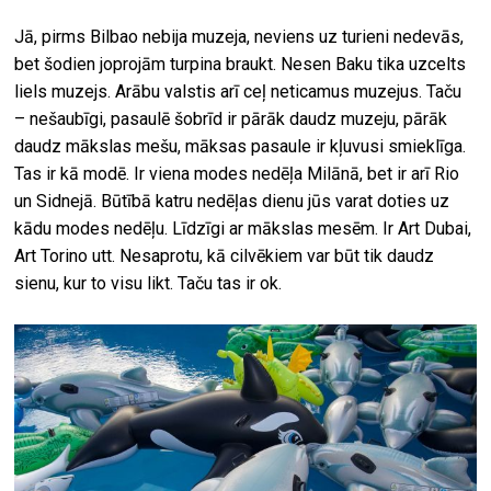
Jā, pirms Bilbao nebija muzeja, neviens uz turieni nedevās,
bet šodien joprojām turpina braukt. Nesen Baku tika uzcelts
liels muzejs. Arābu valstis arī ceļ neticamus muzejus. Taču
– nešaubīgi, pasaulē šobrīd ir pārāk daudz muzeju, pārāk
daudz mākslas mešu, māksas pasaule ir kļuvusi smieklīga.
Tas ir kā modē. Ir viena modes nedēļa Milānā, bet ir arī Rio
un Sidnejā. Būtībā katru nedēļas dienu jūs varat doties uz
kādu modes nedēļu. Līdzīgi ar mākslas mesēm. Ir Art Dubai,
Art Torino utt. Nesaprotu, kā cilvēkiem var būt tik daudz
sienu, kur to visu likt. Taču tas ir ok.