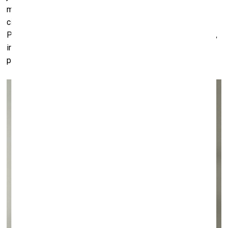
melnādaino mākslinieku diaspora šobrīd dzīvo Londonā un
citās Eiropas pilsētās, attiecīgi sekojot arī to likumiem.
Protams, ka afrikāņu mākslinieki, kas pārcēlušies uz Parīzi,
ir apmeklējuši
bobo
, taču mani interesē tikai tie, kas ir
palikuši Āfrikā.