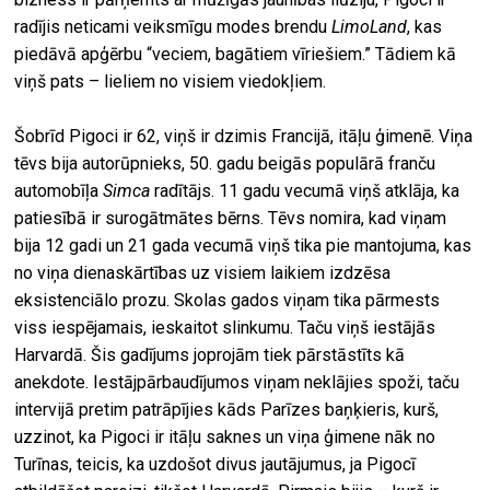
radījis neticami veiksmīgu modes brendu
LimoLand
, kas
piedāvā apģērbu “veciem, bagātiem vīriešiem.” Tādiem kā
viņš pats – lieliem no visiem viedokļiem.
Šobrīd Pigoci ir 62, viņš ir dzimis Francijā, itāļu ģimenē. Viņa
tēvs bija autorūpnieks, 50. gadu beigās populārā franču
automobīļa
Simca
radītājs. 11 gadu vecumā viņš atklāja, ka
patiesībā ir surogātmātes bērns. Tēvs nomira, kad viņam
bija 12 gadi un 21 gada vecumā viņš tika pie mantojuma, kas
no viņa dienaskārtības uz visiem laikiem izdzēsa
eksistenciālo prozu. Skolas gados viņam tika pārmests
viss iespējamais, ieskaitot slinkumu. Taču viņš iestājās
Harvardā. Šis gadījums joprojām tiek pārstāstīts kā
anekdote. Iestājpārbaudījumos viņam neklājies spoži, taču
intervijā pretim patrāpījies kāds Parīzes baņķieris, kurš,
uzzinot, ka Pigoci ir itāļu saknes un viņa ģimene nāk no
Turīnas, teicis, ka uzdošot divus jautājumus, ja Pigocī