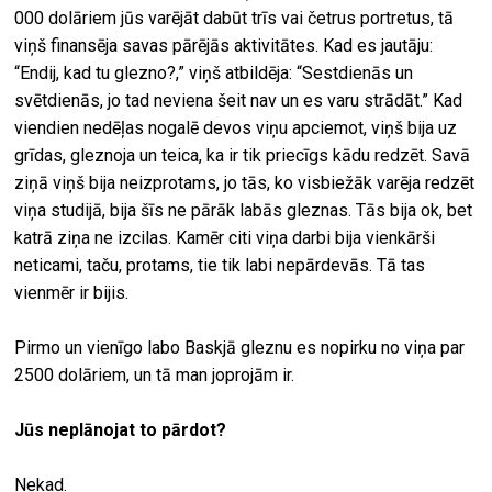
000 dolāriem jūs varējāt dabūt trīs vai četrus portretus, tā
viņš finansēja savas pārējās aktivitātes. Kad es jautāju:
“Endij, kad tu glezno?,” viņš atbildēja: “Sestdienās un
svētdienās, jo tad neviena šeit nav un es varu strādāt.” Kad
viendien nedēļas nogalē devos viņu apciemot, viņš bija uz
grīdas, gleznoja un teica, ka ir tik priecīgs kādu redzēt. Savā
ziņā viņš bija neizprotams, jo tās, ko visbiežāk varēja redzēt
viņa studijā, bija šīs ne pārāk labās gleznas. Tās bija ok, bet
katrā ziņa ne izcilas. Kamēr citi viņa darbi bija vienkārši
neticami, taču, protams, tie tik labi nepārdevās. Tā tas
vienmēr ir bijis.
Pirmo un vienīgo labo Baskjā gleznu es nopirku no viņa par
2500 dolāriem, un tā man joprojām ir.
Jūs neplānojat to pārdot?
Nekad.