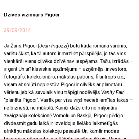
ekrā
Dzīves vizionārs Pigoci
spiri
by
29/09/2014
arte
Ja Žans Pigoci (
Jean Pigozzi
) būtu kāda romāna varonis,
gale
varētu šķist, ka tā autors ir mazliet pārspīlējis, jo tas viss
ener
vienkārši viena cilvēka dzīvē nav iespējams. Taču, izrādās –
arte
ir gan! Un arī klasiskie apzīmējumi – uzņēmējs, investors,
izde
fotogrāfs, kolekcionārs, mākslas patrons, filantrops u.c.,
viņam absolūti nepiestāv. Pigoci ir cilvēks ar planetāru
par
vērienu jeb kā savulaik viņu trāpīgi nodēvējis
Vanity Fair
mu
“planēta Pigoci”. Vairāk par visu viņš necieš iemītas takas –
ne biznesā, ne mākslā. Kamēr dažs cits no miljonāru
zvaigznāja kolekcionē Vorholu un Baskjā, Pigoci pēdējo
meklēt
divdesmit gadu laikā ir izveidojis lielāko laikmetīgās
afrikāņu mākslas kolekciju pasaulē. Un, kamēr modes
bizness ir pārņemts ar mūžīgās jaunības ilūziju, Pigoci ir