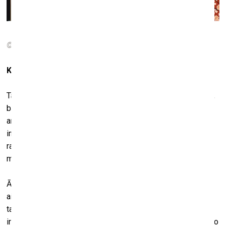
© Asuka Ohsawa. Spring Love #1 (Petals).
2008-2009
Kā jums šķiet – vai tas mainās?
Tas noteikti mainīsies, bet tam ir vajadzīgi gadi. Atcerieties,
bagātie amerikāņi arī savulaik pirka impresionistus, ne
amerikāņu māksliniekus. Gadiem. Arī japāņi pirka
impresionistus. Tā ir kultūras lieta, jūs vispirms vienmēr
raugāties uz ārpusi un ir nepieciešams laiks, lai tas
mainītos. Bet tas ir ok, tas mani īpaši neuztrauc.
Āfrika savulaik bija senās kultūras centrs. Cilvēki to ir
aizmirsuši. Viņi raugās uz veciem afrikāņu artefaktiem, kas
tapuši pirms 1900. gada, bet modernā laika sākums viņiem
ir “melnais caurums”. Un tieši tas arī stimulēja mani veidot šo