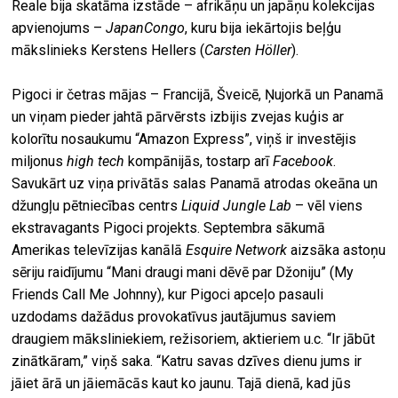
Reale bija skatāma izstāde – afrikāņu un japāņu kolekcijas
apvienojums –
JapanCongo
, kuru bija iekārtojis beļģu
mākslinieks Kerstens Hellers (
Carsten Höller
).
Pigoci ir četras mājas – Francijā, Šveicē, Ņujorkā un Panamā
un viņam pieder jahtā pārvērsts izbijis zvejas kuģis ar
kolorītu nosaukumu “Amazon Express”, viņš ir investējis
miljonus
high tech
kompānijās, tostarp arī
Facebook
.
Savukārt uz viņa privātās salas Panamā atrodas okeāna un
džungļu pētniecības centrs
Liquid Jungle Lab
– vēl viens
ekstravagants Pigoci projekts. Septembra sākumā
Amerikas televīzijas kanālā
Esquire Network
aizsāka astoņu
sēriju raidījumu “Mani draugi mani dēvē par Džoniju” (My
Friends Call Me Johnny), kur Pigoci apceļo pasauli
uzdodams dažādus provokatīvus jautājumus saviem
draugiem māksliniekiem, režisoriem, aktieriem u.c. “Ir jābūt
zinātkāram,” viņš saka. “Katru savas dzīves dienu jums ir
jāiet ārā un jāiemācās kaut ko jaunu. Tajā dienā, kad jūs