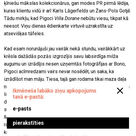
ķīniešu mākslas kolekcionārus, gan modes PR pirmā lēdija,
kuras klientu vidū ir arī Karls Lāgerfelds un Žans-Pols Gotjē.
Tādu mirkļu, kad Pigoci
Villa Dorane
nebūtu viesu, tikpat kā
neesot. Viņu dienas ēdienkarte virtuvē uzrakstīta uz
atsevišķas tāfeles.
Kad esam norunājuši jau vairāk nekā stundu, vairākkārt uz
krēsla dažādās pozās izgrozījis savu labsirdīga milža
augumu un izrādījis nesen uzņemtās fotogrāfijas ar Bono,
Pigoci acīmredzami vairs nevar nosēdēt, un saka, ka
izrādīšot man māju. Tiesa, tajā gan rodama tikai maza daļa
no viņa afrikāņu kolekcijas, pārējā glabājas angārā Ženēvas
lidostā. Gandrīz visas gleznas un fotogrāfijas ir Sotsasa
darinātos rāmjos. Kāpņu telpu, kas ved augšup uz otro
stāvu, koši izkrāsojis Dienvidāfrikas mākslinieks
Esther
Mahlangu.
Savukārt Pigoci darba kabinetā valda tāds
radošs haoss, ka papīru, grāmatu un visa iespējamā
krāvumos knapi var saskatīt rakstāmgaldu, kuru tāpat kā