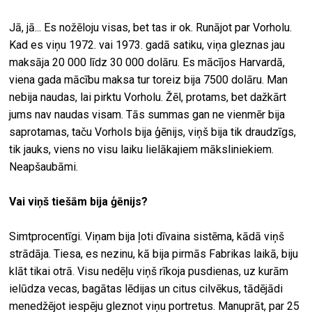
Jā, jā... Es nožēloju visas, bet tas ir ok. Runājot par Vorholu.
Kad es viņu 1972. vai 1973. gadā satiku, viņa gleznas jau
maksāja 20 000 līdz 30 000 dolāru. Es mācījos Harvardā,
viena gada mācību maksa tur toreiz bija 7500 dolāru. Man
nebija naudas, lai pirktu Vorholu. Žēl, protams, bet dažkārt
jums nav naudas visam. Tās summas gan ne vienmēr bija
saprotamas, taču Vorhols bija ģēnijs, viņš bija tik draudzīgs,
tik jauks, viens no visu laiku lielākajiem māksliniekiem.
Neapšaubāmi.
Vai viņš tiešām bija ģēnijs?
Simtprocentīgi. Viņam bija ļoti dīvaina sistēma, kādā viņš
strādāja. Tiesa, es nezinu, kā bija pirmās Fabrikas laikā, biju
klāt tikai otrā. Visu nedēļu viņš rīkoja pusdienas, uz kurām
ielūdza vecas, bagātas lēdijas un citus cilvēkus, tādējādi
menedžējot iespēju gleznot viņu portretus. Manuprāt, par 25