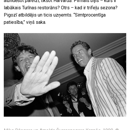
atbildēšot pareizi, tikšot Harvardā. Pirmais bijis – kurš ir
labākais Turīnas restorāns? Otrs – kad ir trifeļu sezona?
Pigozī atbildējis un ticis uzņemts. “Simtprocentīga
patiesība,” viņš saka.