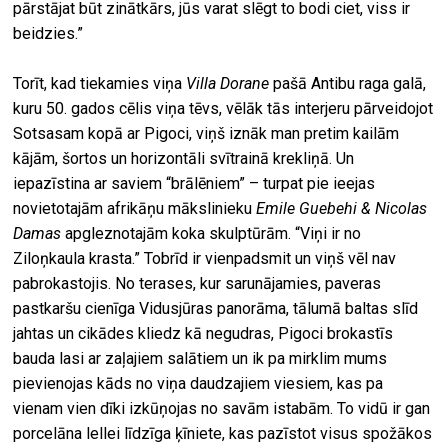
pārstājat būt zinātkārs, jūs varat slēgt to bodi ciet, viss ir
beidzies.”
Torīt, kad tiekamies viņa
Villa Dorane
pašā Antibu raga galā,
kuru 50. gados cēlis viņa tēvs, vēlāk tās interjeru pārveidojot
Sotsasam kopā ar Pigoci, viņš iznāk man pretim kailām
kājām, šortos un horizontāli svītrainā krekliņā. Un
iepazīstina ar saviem “brālēniem” – turpat pie ieejas
novietotajām afrikāņu mākslinieku
Emile Guebehi & Nicolas
Damas
apgleznotajām koka skulptūrām. “Viņi ir no
Ziloņkaula krasta.” Tobrīd ir vienpadsmit un viņš vēl nav
pabrokastojis. No terases, kur sarunājamies, paveras
pastkaršu cienīga Vidusjūras panorāma, tālumā baltas slīd
jahtas un cikādes kliedz kā negudras, Pigoci brokastīs
bauda lasi ar zaļajiem salātiem un ik pa mirklim mums
pievienojas kāds no viņa daudzajiem viesiem, kas pa
vienam vien dīki izkūņojas no savām istabām. To vidū ir gan
porcelāna lellei līdzīga ķīniete, kas pazīstot visus spožākos