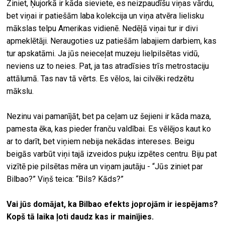
Ziniet, Ņujorkā ir kāda sieviete, es neizpaudīšu viņas vārdu,
bet viņai ir patiešām laba kolekcija un viņa atvēra lielisku
mākslas telpu Amerikas vidienē. Nedēļā viņai tur ir divi
apmeklētāji. Neraugoties uz patiešām labajiem darbiem, kas
tur apskatāmi. Ja jūs neieceļat muzeju lielpilsētas vidū,
neviens uz to neies. Pat, ja tas atradīsies trīs metrostaciju
attālumā. Tas nav tā vērts. Es vēlos, lai cilvēki redzētu
mākslu.
Nezinu vai pamanījāt, bet pa ceļam uz šejieni ir kāda maza,
pamesta ēka, kas pieder franču valdībai. Es vēlējos kaut ko
ar to darīt, bet viņiem nebija nekādas intereses. Beigu
beigās varbūt viņi tajā izveidos puķu izpētes centru. Biju pat
vizītē pie pilsētas mēra un viņam jautāju - “Jūs ziniet par
Bilbao?” Viņš teica: “Bils? Kāds?”
Vai jūs domājat, ka Bilbao efekts joprojām ir iespējams?
Kopš tā laika ļoti daudz kas ir mainījies.