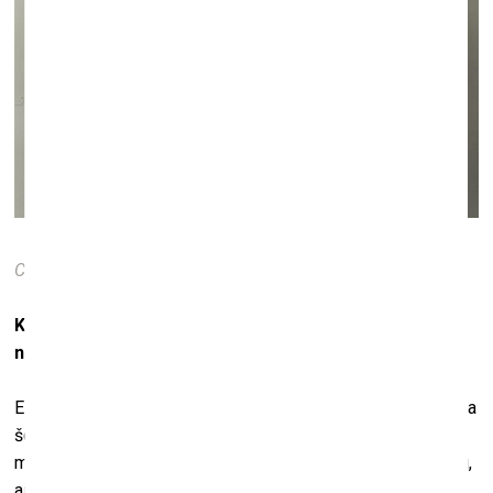
Calixte Dakpogan. La mort debout. Resuscitated.
2002
Kā jūs viņus atrodat, ņemot vērā, ka pats nekad Āfrikā
neesat bijis?
Es neesmu, taču Andrē tur bieži brauc. Tas ir ļoti, ļoti grūti. Ja
šodien kāds Ņujorkā vēlas sākt kolekcionēt laikmetīgo
mākslu, viņš var nostaigāt turp atpakaļ pa Medisona avēniju,
aizdoties uz Soho un divos mēnešos izveidot kolekciju.