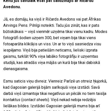
Keitu jūs savulaik esat pat salīdzinājis ar Ričardu
Avedonu.
Jā, es domāju, ka viņš ir Ričards Avedons vai pat Āfrikas
Airvings Pens. Pilnīgi noteikti. Taču jūs zināt, kas ir pats
būtiskākais – viņš vienmēr uzņēma tikai vienu kadru. Modes
fotogrāfi šodien uzņem 300, bet viņam bija tikai viens
fotoaparāta klikšķis un viss. Un ar to viņš sasniedza visu
iespējamo. Viņš bija patiešām neticams, lieliski izprata
gaismu, turklāt 90% viņa labāko fotogrāfiju ir uzņemtas
studijā, kas atradās viņa mājās un kurā bija tikai dabiskā
dienasgaisma.
Esmu saticis viņu divreiz. Vienreiz Parīzē un otrreiz Ņujorkā,
kad
Gagosian
galerijā bijām sarīkojuši viņa izstādi. Savā
darbā viņš izmantoja tikai negatīvus un pēcāk no tiem taisīja
kontaktus
(
contact sheets
). Viņš nekad nebija redzējis
lielākas bildes. Izstādei
Gagosian
galerijā mums bija arī