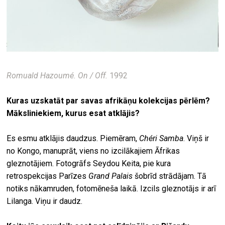
Romuald Hazoumé. On / Off.
1992
Kuras uzskatāt par savas afrikāņu kolekcijas pērlēm?
Māksliniekiem, kurus esat atklājis?
Es esmu atklājis daudzus. Piemēram,
Chéri Samba
. Viņš ir
no Kongo, manuprāt, viens no izcilākajiem Āfrikas
gleznotājiem. Fotogrāfs Seydou Keita, pie kura
retrospekcijas Parīzes
Grand Palais
šobrīd strādājam. Tā
notiks nākamruden, fotomēneša laikā. Izcils gleznotājs ir arī
Lilanga. Viņu ir daudz.