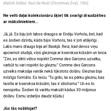
Malick Sidibé. Nuit de Noël (Christmas Eve).
1962
Ne velti daļai kolekcionāru šķiet tik svarīgi draudzēties
ar māksliniekiem...
Jā, jā. Es biju ļoti labos draugos ar Endiju Vorholu, bet, kad
es šodien dzirdu, kāds bijis Vorhols, tas ir ļoti atšķirīgi...
Labs mans draugs bija arī Baskjā. Reiz, kad devos viņu
apciemot studijā, viņš gleznoja ar kseroksa krāsām un teica:
“Zini, es dikti vēlos nopirkt Comme des Garcons uzvalku,
varbūt tu vari nopirkt šo gleznu.” Comme des Garcons
uzvalks maksāja vairāk nekā tūkstots dolāru. Gleznai bija
milzīgs formāts. Es teicu: “Tu gribi, lai es pērku gleznu, kas
taisīta ar kseroksa krāsām, tas ir idiotisms.” Un es to
nenopirku. Šodien tā varētu maksāt kādus 30 miljonus
dolāru. Esmu izdarījis daudz kļūdu.|
Jūs tās nožēlojat?