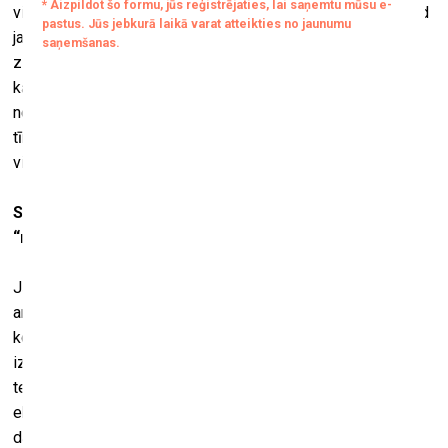
visas pārējās mēbeles
Villa Dorane
, dizainējis Sotsass. Kad
jautāju, kā viņš te kaut ko atrod, Pigoci nosaka: “Viegli. Es
zinu, ko kur meklēt. Es vienmēr esmu ļoti aizdomīgs, ja
kādam ieraugu pārāk sterilu darba kabinetu, tas liecina, ka
nekārtība, visticamāk, ir viņa galvā. Turpretim manējā ir ļoti
tīra.” Un, lai nu ko, bet skaidras vīzijas trūkumu it visā, ko
viņš dara, Pigoci tiešām nevar pārmest.
Savulaik jūs kolekcionēšanu esat nodēvējis par
“neārstējamu slimību”. Vai tiešām tik traki?
Jā. Ja jums ir problēmas ar alkoholu, jūs varat doties uz
anonīmo alkoholiķu biedrību, arī no narkotikām ārstē. Pret
kolekcionēšanu zāļu nav. Izņemot gadījumus, kad jums
izbeidzas nauda, kas ir iespējams. Vai arī jums vairs nav
telpas, kas ir tikpat iespējams. Šogad es veicu
eksperimentu. Izlēmu vienu gadu nepirkt nevienu mākslas
darbu. Taču jau esmu sevi piekrāpis, jo nopirku trīs. Tiesa,