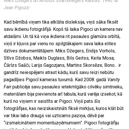
Miks Džegers un Arnolds Švarcenegers Kannās. 1990. ©
Jean Pigozzi
Kad bērnībā viņam tika atklāta disleksija, viņš sāka fiksēt
savu ikdienu fotogrāfijā. Kopš tā laika Pigoci un kamera nav
atdalāmi. Un tā kā viņa ikdiena rit pasaules glamūra orbītā,
viņš ir kļuvis par vienu no spilgtākajiem sava laika elites
dzīves dokumentētājiem. Miks Džegers, Endijs Vorhols,
Stīvs Džobss, Maikls Duglass, Bils Geitss, Keita Mosa,
Čārlzs Saāči, Larijs Gagozjans, Martins Skorsēze, Bono... ir
gandrīz neiespējami atrast kādu, kurš savu reizi nebūtu
pagadījies Pigocī kameras tuvumā. Kad 2008. gadā
Vanity
Fair
publicēja savu pasaules ietekmīgāko cilvēku simtnieku,
materiālam bija pievienota arī tabula, kurā varēja izsekot, kā
kurš no viņiem ir saistīts ar Pigoci. Viņš pats šīs
fotogrāfijas, kas neizskaistināti fiksē mirkļus, kuros klāt būt
var tikai labs draugs vai uzticams paziņa, dēvē par
“izsmalcinātiem momentuzņēmumiem”. Pigoci fotogrāfiju