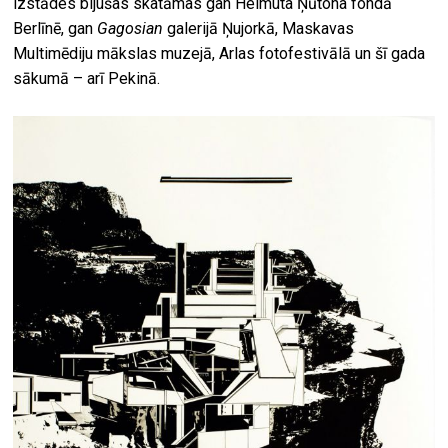
izstādes bijušas skatāmas gan Helmuta Ņūtona fondā
Berlīnē, gan
Gagosian
galerijā Ņujorkā, Maskavas
Multimēdiju mākslas muzejā, Arlas fotofestivālā un šī gada
sākumā – arī Pekinā.