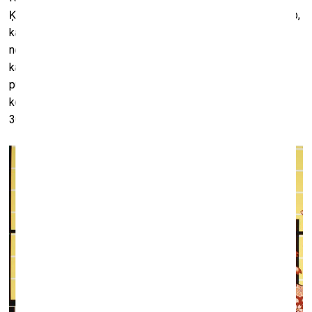
Ķīnas mākslinieku darbi šobrīd maksā milzu naudu, arī tālab,
ka viņus pērk bagāti ķīniešu kolekcionāri. Kamēr vietējie
nepērk savu pašu mākslu, ir ļoti grūti. Ļoti bagāti afrikāņi,
kad viņi tiek pie naudas, viņi pērk lielus Mercedess, Rolex
pulksteņus ar milzu briljaniem, milzīgas mājas ar marmora
kolonnām. Afrikāņu mākslinieku darbi maksā 2000 līdz
3000 dolārus, bet viņi tos nepērk. Nesaprot.