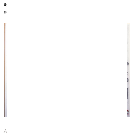
agrāk es mēdzu pirkt daudzus. Un šogad, piemēram,
neaizbraucu uz Bāzeli.
Abu Bakarr Mansaray. Digital Man.
2004