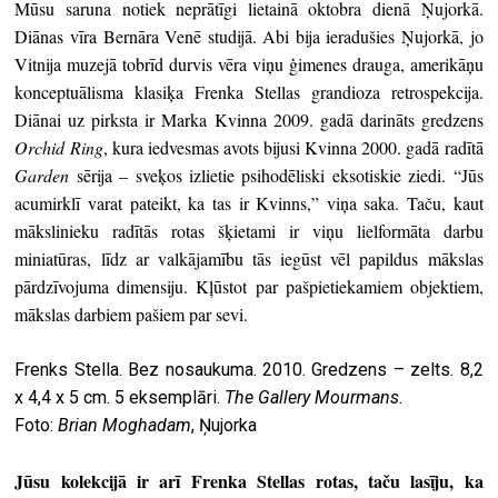
Mūsu saruna notiek neprātīgi lietainā oktobra dienā Ņujorkā.
Diānas vīra Bernāra Venē studijā. Abi bija ieradušies Ņujorkā, jo
Vitnija muzejā tobrīd durvis vēra viņu ģimenes drauga, amerikāņu
konceptuālisma klasiķa Frenka Stellas grandioza retrospekcija.
Diānai uz pirksta ir Marka Kvinna 2009. gadā darināts gredzens
Orchid Ring
, kura iedvesmas avots bijusi Kvinna 2000. gadā radītā
Garden
sērija – sveķos izlietie psihodēliski eksotiskie ziedi. “Jūs
acumirklī varat pateikt, ka tas ir Kvinns,” viņa saka. Taču, kaut
mākslinieku radītās rotas šķietami ir viņu lielformāta darbu
miniatūras, līdz ar valkājamību tās iegūst vēl papildus mākslas
pārdzīvojuma dimensiju. Kļūstot par pašpietiekamiem objektiem,
mākslas darbiem pašiem par sevi.
Frenks Stella. Bez nosaukuma. 2010. Gredzens – zelts. 8,2
x 4,4 x 5 cm. 5 eksemplāri.
The Gallery Mourmans
.
Foto:
Brian Moghadam
, Ņujorka
Jūsu kolekcijā ir arī Frenka Stellas rotas, taču lasīju, ka