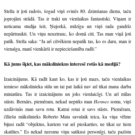
Stella ir ļoti radošs, šogad viņš svinēs 80. dzimšanas dienu, taču
joprojām strādā. Tas ir traki un vienlaikus fantastiski. Viņam ir
neticama studija šeit, Ņujorkā, milzīga un viņš rada gandrīz
nepārtraukti. Un viņu neuztrauc, ko domā citi. Tas man viņā ļoti
patīk. Stella saka: “Ja arī cilvēkiem nepatīk tas, ko es daru, man ir
vienalga, manī vienkārši ir nepieciešamība radīt.”
Kā jums šķiet, kas māksliniekus interesē rotās kā medijā?
Izaicinājums. Kā radīt kaut ko, kas ir ļoti mazs, taču vienlaikus
iemieso mākslinieka stilu un tai pat laikā nav arī tikai mana darba
miniatūra. Tas ir izaicinājums un joks vienlaicīgi. Un arī mīlas
stāsts. Bernārs, piemēram, nekad nepirks man
Hermes
somu, viņš
uzdāvinās man savu rotu. Katrai rotai ir savs stāsts. Piemēram,
čīliešu mākslinieks Roberto Mata savulaik teica, ka viņa vēlme
bijusi radīt “objektus, kuriem var arī pieskarties, ne tikai uz tiem
skatīties.” Es nekad neesmu viņu satikusi personīgi, taču pazīstu