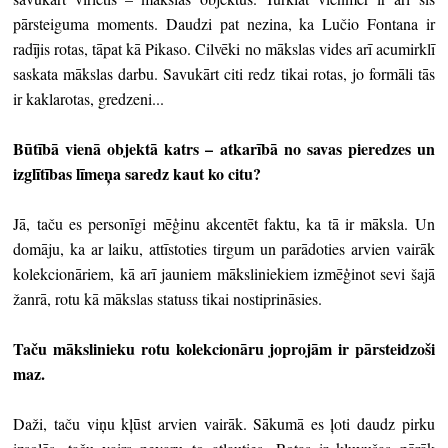
pārsteiguma moments. Daudzi pat nezina, ka Lučio Fontana ir
radījis rotas, tāpat kā Pikaso. Cilvēki no mākslas vides arī acumirklī
saskata mākslas darbu. Savukārt citi redz tikai rotas, jo formāli tās
ir kaklarotas, gredzeni...
Būtībā vienā objektā katrs – atkarībā no savas pieredzes un
izglītības līmeņa saredz kaut ko citu?
Jā, taču es personīgi mēģinu akcentēt faktu, ka tā ir māksla. Un
domāju, ka ar laiku, attīstoties tirgum un parādoties arvien vairāk
kolekcionāriem, kā arī jauniem māksliniekiem izmēģinot sevi šajā
žanrā, rotu kā mākslas statuss tikai nostiprināsies.
Taču mākslinieku rotu kolekcionāru joprojām ir pārsteidzoši
maz.
Daži, taču viņu kļūst arvien vairāk. Sākumā es ļoti daudz pirku