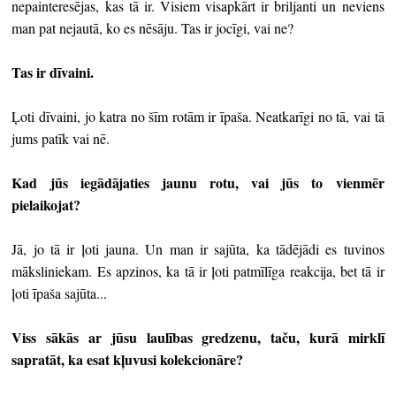
nepainteresējas, kas tā ir. Visiem visapkārt ir briljanti un neviens
man pat nejautā, ko es nēsāju. Tas ir jocīgi, vai ne?
Tas ir dīvaini.
Ļoti dīvaini, jo katra no šīm rotām ir īpaša. Neatkarīgi no tā, vai tā
jums patīk vai nē.
Kad jūs iegādājaties jaunu rotu, vai jūs to vienmēr
pielaikojat?
Jā, jo tā ir ļoti jauna. Un man ir sajūta, ka tādējādi es tuvinos
māksliniekam. Es apzinos, ka tā ir ļoti patmīlīga reakcija, bet tā ir
ļoti īpaša sajūta...
Viss sākās ar jūsu laulības gredzenu, taču, kurā mirklī
sapratāt, ka esat kļuvusi kolekcionāre?