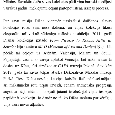
Mārtins. Savukārt dažu savas kolekcijas pērli viņa burtiski medījusi
vairākus gadus, meklējumu ceļam pārtopot īstenā izziņas procesā.
Par savu misiju Diāna vienmēr uzskatījusi dalīšanos. Savas
kolekcijas rotas viņā nēsā ikdienā, un viņas kolekcija tikusi
eksponēta arī virknē vērienīgu mākslas institūciju. 2011. gadā
Diānas kolekcijas izstāde
From Picasso to Koons
.
Artist as
Jeweler
bija skatāma
MAD
(
Museum of Arts and Design
) Ņujorkā,
pēcāk tai ceļojot uz Atēnām, Valensiju, Maiami un Seulu.
Pagājušajā vasarā to varēja aplūkot Venēcijā, bet nākamvasar tā
dosies uz Ķīnu, tūri aizsākot ar
CAFA
muzeju Pekinā. Savukārt
2017. gadā tai savas telpas atvēlēs Dekoratīvās Mākslas muzejs
Parīzē. Tiesa, Diāna neslēpj, ka viņas kaislība lielā mērā sekmējusi
arī mākslinieku rotu tirgus izveidi, cenām aritmētiskā progresijā
augot arī šajā nišā un tādējādi jūtami ierobežojot viņas iespējas
papildināt kolekciju. Jo daudz no tā, ko Diāna uzskata par vērtīgu,
viņa vairs nevar atļauties.