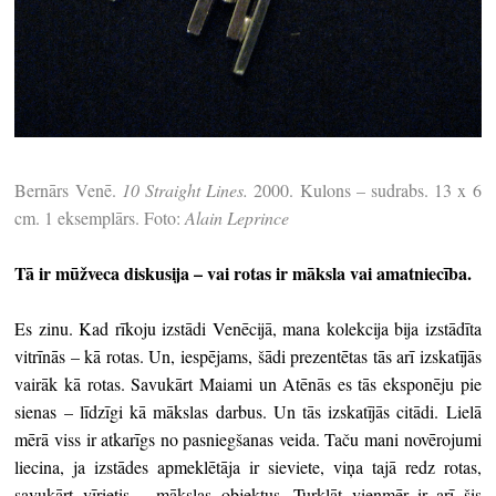
Bernārs Venē.
10 Straight Lines.
2000. Kulons – sudrabs. 13 x 6
cm. 1 eksemplārs. Foto:
Alain Leprince
Tā ir mūžveca diskusija – vai rotas ir māksla vai amatniecība.
Es zinu. Kad rīkoju izstādi Venēcijā, mana kolekcija bija izstādīta
vitrīnās – kā rotas. Un, iespējams, šādi prezentētas tās arī izskatījās
vairāk kā rotas. Savukārt Maiami un Atēnās es tās eksponēju pie
sienas – līdzīgi kā mākslas darbus. Un tās izskatījās citādi. Lielā
mērā viss ir atkarīgs no pasniegšanas veida. Taču mani novērojumi
liecina, ja izstādes apmeklētāja ir sieviete, viņa tajā redz rotas,
savukārt vīrietis – mākslas objektus. Turklāt vienmēr ir arī šis