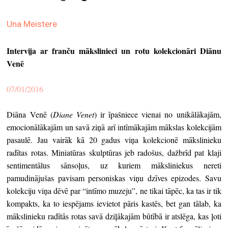
ekrā
Una Meistere
spiri
by
Intervija ar franču mākslinieci un
rotu kolekcionāri Diānu
arte
Venē
gale
07/01/2016
ener
arte
Diāna Venē (
Diane Venet
) ir īpašniece vienai no unikālākajām,
izde
emocionālākajām un savā ziņā arī intīmākajām mākslas kolekcijām
pasaulē. Jau vairāk kā 20 gadus viņa kolekcionē mākslinieku
par
radītas rotas. Miniatūras skulptūras jeb radošus, dažbrīd pat klaji
mu
sentimentālus sānsoļus, uz kuriem māksliniekus nereti
pamudinājušas pavisam personiskas viņu dzīves epizodes. Savu
meklēt
kolekciju viņa dēvē par “intīmo muzeju”, ne tikai tāpēc, ka tas ir tik
kompakts, ka to iespējams ievietot pāris kastēs, bet gan tālab, ka
mākslinieku radītās rotas savā dziļākajām būtībā ir atslēga, kas ļoti