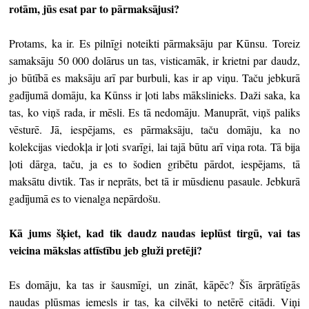
rotām, jūs esat par to pārmaksājusi?
Protams, ka ir. Es pilnīgi noteikti pārmaksāju par Kūnsu. Toreiz
samaksāju 50 000 dolārus un tas, visticamāk, ir krietni par daudz,
jo būtībā es maksāju arī par burbuli, kas ir ap viņu. Taču jebkurā
gadījumā domāju, ka Kūnss ir ļoti labs mākslinieks. Daži saka, ka
tas, ko viņš rada, ir mēsli. Es tā nedomāju. Manuprāt, viņš paliks
vēsturē. Jā, iespējams, es pārmaksāju, taču domāju, ka no
kolekcijas viedokļa ir ļoti svarīgi, lai tajā būtu arī viņa rota. Tā bija
ļoti dārga, taču, ja es to šodien gribētu pārdot, iespējams, tā
maksātu divtik. Tas ir neprāts, bet tā ir mūsdienu pasaule. Jebkurā
gadījumā es to vienalga nepārdošu.
Kā jums šķiet, kad tik daudz naudas ieplūst tirgū, vai tas
veicina mākslas attīstību jeb gluži pretēji?
Es domāju, ka tas ir šausmīgi, un zināt, kāpēc? Šīs ārprātīgās
naudas plūsmas iemesls ir tas, ka cilvēki to netērē citādi. Viņi