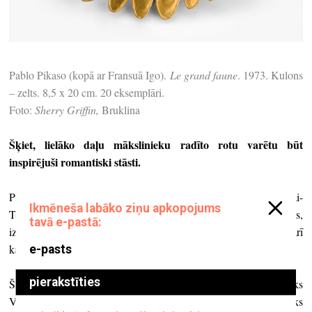
Pablo Pikaso (kopā ar Fransuā Igo).
Le grand faune
. 1973. Kulons
– zelts. 8,5 x 20 cm. 20 eksemplāri.
Foto:
Sherry Griffin,
Bruklina
Šķiet, lielāko daļu mākslinieku radīto rotu varētu būt
inspirējuši romantiski stāsti.
Pikaso radīja rotas savām mīļākajām – Dorai Mārai un Marijai-
Terēzei Valtērai. Reiz pludmalē viņš esot vienkārši salasījis oļus,
izkrāsojis tos un jau kā rotu uzdāvinājis Dorai. Viņš radīja arī
kaklarotu no kaula, kurā iegravēja Marijas-Terēzes portretu.
Šādu stāstu ir daudz. Man ir labs draugs grieķu mākslinieks
Vassilakis “Takis”. Es viņu pazīstu jau sen. Šobrīd gan viņš ir traks