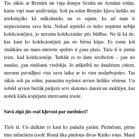
Tas sākās ar Bernāru un viņa draugu Sezāra un Armāna rotām,
kuras viņš man uzdāvināja. Soli pa solim Bernārs kļuva lielāks un
ietekmīgāks kā mākslinieks un es sajutu, ka arī man ir
nepieciešama sava lieta. Nekad iepriekš es neko nopietni nebiju
kolekcionējusi, jo neesmu kolekcionāre pēc būtības. Ne tā kā tie,
kas kaut ko kolekcionējuši jau no bērna kājas. Es esmu ļoti
zinātkāra un mans interešu spektrs ir gana plašs. Taču šī ir pirmā
reize, kad kolekcionēju. Turklāt es to daru ierobežoti – gan no
naudas, gan zināšanu viedokļa. Jo atšķirībā no daudziem citiem,
neesmu pavadījusi visu savu laiku ar to vien nodarbojoties. Tas
sākās soli pa solim, pamazām iegūstot arvien lielāku vērienu. Un
šobrīd arvien biežāk pieķeru sevi skatoties datorā un meklējot, kur
notiek kāda iespējami interesanta izsole.
Savā ziņā jūs esat kļuvusi par mednieci?
Tieši tā. Un dažkārt es kaut ko palaižu garām. Piemēram, pirms
trim mēnešiem izsolē Romā tika pārdotas divas Kiriko rotas. Manā