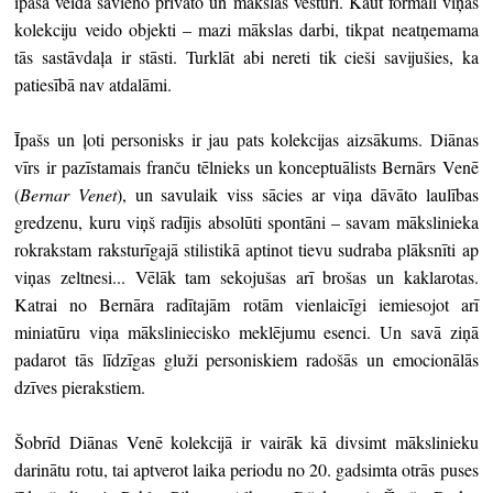
īpašā veidā savieno privāto un mākslas vēsturi. Kaut formāli viņas
kolekciju veido objekti – mazi mākslas darbi, tikpat neatņemama
tās sastāvdaļa ir stāsti. Turklāt abi nereti tik cieši savijušies, ka
patiesībā nav atdalāmi.
Īpašs un ļoti personisks ir jau pats kolekcijas aizsākums. Diānas
vīrs ir pazīstamais franču tēlnieks un konceptuālists Bernārs Venē
(
Bernar Venet
), un savulaik viss sācies ar viņa dāvāto laulības
gredzenu, kuru viņš radījis absolūti spontāni – savam mākslinieka
rokrakstam raksturīgajā stilistikā aptinot tievu sudraba plāksnīti ap
viņas zeltnesi... Vēlāk tam sekojušas arī brošas un kaklarotas.
Katrai no Bernāra radītajām rotām vienlaicīgi iemiesojot arī
miniatūru viņa māksliniecisko meklējumu esenci. Un savā ziņā
padarot tās līdzīgas gluži personiskiem radošās un emocionālās
dzīves pierakstiem.
Šobrīd Diānas Venē kolekcijā ir vairāk kā divsimt mākslinieku
darinātu rotu, tai aptverot laika periodu no 20. gadsimta otrās puses