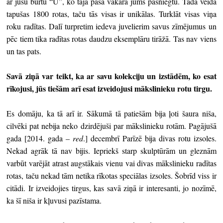
ar jūsu burtu “U”, ko tajā pašā vakarā jums pasniegtu. Tādā veidā
tapušas 1800 rotas, taču tās visas ir unikālas. Turklāt visas viņa
roku radītas. Dalī turpretim iedeva juvelierim savus zīmējumus un
pēc tiem tika radītas rotas daudzu eksemplāru tirāžā. Tas nav viens
un tas pats.
Savā ziņā var teikt, ka ar savu kolekciju un izstādēm, ko esat
rīkojusi, jūs tiešām arī esat izveidojusi mākslinieku rotu tirgu.
Es domāju, ka tā arī ir. Sākumā tā patiešām bija ļoti šaura niša,
cilvēki pat nebija neko dzirdējuši par mākslinieku rotām. Pagājušā
gada [2014. gada –
red
.] decembrī Parīzē bija divas rotu izsoles.
Nekad agrāk tā nav bijis. Iepriekš starp skulptūrām un gleznām
varbūt varējāt atrast augstākais vienu vai divas mākslinieku radītas
rotas, taču nekad tām netika rīkotas speciālas izsoles. Šobrīd viss ir
citādi. Ir izveidojies tirgus, kas savā ziņā ir interesanti, jo nozīmē,
ka šī niša ir kļuvusi pazīstama.