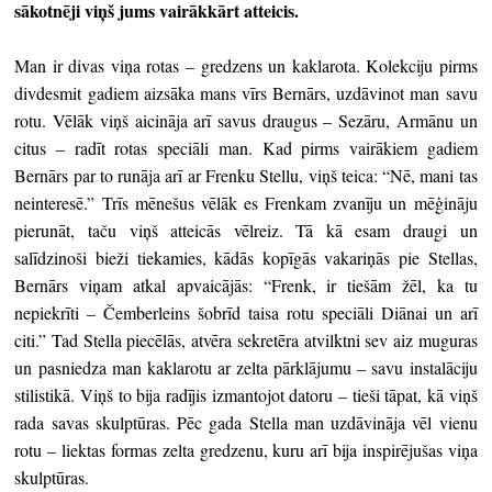
sākotnēji viņš jums vairākkārt atteicis.
Man ir divas viņa rotas – gredzens un kaklarota. Kolekciju pirms
divdesmit gadiem aizsāka mans vīrs Bernārs, uzdāvinot man savu
rotu. Vēlāk viņš aicināja arī savus draugus – Sezāru, Armānu un
citus – radīt rotas speciāli man. Kad pirms vairākiem gadiem
Bernārs par to runāja arī ar Frenku Stellu, viņš teica: “Nē, mani tas
neinteresē.” Trīs mēnešus vēlāk es Frenkam zvanīju un mēģināju
pierunāt, taču viņš atteicās vēlreiz. Tā kā esam draugi un
salīdzinoši bieži tiekamies, kādās kopīgās vakariņās pie Stellas,
Bernārs viņam atkal apvaicājās: “Frenk, ir tiešām žēl, ka tu
nepiekrīti – Čemberleins šobrīd taisa rotu speciāli Diānai un arī
citi.” Tad Stella piecēlās, atvēra sekretēra atvilktni sev aiz muguras
un pasniedza man kaklarotu ar zelta pārklājumu – savu instalāciju
stilistikā. Viņš to bija radījis izmantojot datoru – tieši tāpat, kā viņš
rada savas skulptūras. Pēc gada Stella man uzdāvināja vēl vienu
rotu – liektas formas zelta gredzenu, kuru arī bija inspirējušas viņa
skulptūras.