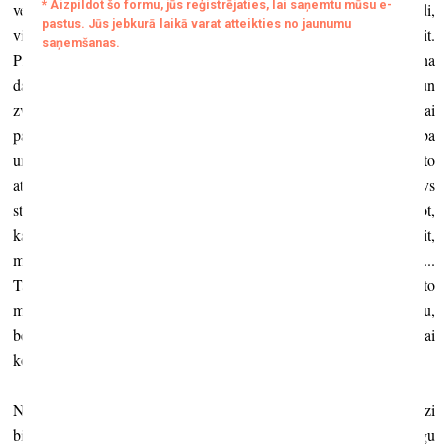
vecs vīrs un ar viņu galīgi nav viegli. Kad viņam bija kādi 45 gadi,
viņš dzīvoja kopā ar jaunu galeristi, kurai tobrīd bija divdesmit.
Pirms dažiem gadiem kādā Londonas galerijā pamanīju viņa
darinātu rotu un, pateicoties
iPhone
, ātri to nofotografēju un
zvanīju uz Atēnām draudzenei, kas bija tā pati galeriste, lai
pajautātu padomu: “Tā ir dārga, bet vai tā ir unikāla, vai tā ir laba
un ko man darīt?” Daudz nedomājot viņa teica, ja vien es varot to
atļauties, lai pērkot – “tā ir unikāla, tā ir lieliska un tai ir savs
stāsts.” Es to nopirku, paņēmu uz Atēnām un parādīju viņai, sakot,
ka viņa nav izstāstījusi stāstu... Viņa teica: “Man bija divdesmit,
mēs bijām ļoti tuvi un viņš šo rotu radīja tieši uz mana ķermeņa...
Taču toreiz mums nebija naudas un mēs to pārdevām. Vēlāk es to
meklēju trīsdesmit gadus un nu tu to atradi.” Teicu: “Es to nopirku,
bet, ja tu vēlies to atgūt...” Viņa atbildēja: “Nē, nē, paturi to savai
kolekcijai.” Šis ir ļoti intīms stāsts.
Nesen es aizsāku mazu kolekciju – visur, kur vien devos, man līdzi
bija nelielas balta kartona plāksnītes, un, satiekot kādu draugu