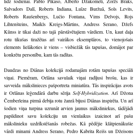
līdz šodienai. Pablo Pikaso, Alberto Džakometi, Žoržs Braks,
Salvadors Dalī, Roberts Indiana, Luīze Buržuā, Sols Levits,
Roberts Raušenbergs, Lučio Fontana, Vims Delvojs, Rojs
Lihtenšteins, Maikls Kreigs-Mārtins, Andress Serano, Džefs
Kūnss ir tikai daži no tajā pārstāvētajiem vārdiem. Un, kaut daļa
rotu tikušas tiražētas arī vairākos eksemplāros, to vienojošais
elements lielākoties ir viens – visbiežāk tās tapušas, domājot par
konkrētu personību, kam tās radītas.
Daudzas no Diānas kolekcijā rodamajām rotām tapušas speciāli
viņai. Piemēram, Orlāna savulaik viņai radījusi brošu, kas ir
savveida mākslinieces pašportreta miniatūra. Tās inspirācijas avots
ir Orlānas leģendārā darbu sērija
Self-Hybridization
. Arī Džona
Čemberleina pirmā debija rotu žanrā bijusi Diānas inspirēta. Un arī
šodien viņa turpina uzrunāt arvien jaunus māksliniekus, tādējādi
papildinot savu kolekciju un vienlaikus izaicinot arī pašu
mākslinieku uzdrīkstēšanās robežas. Kā pēdējie klātpienākušie
vārdi minami Andress Serano, Pedro Kabrita Reišs un Džeisons