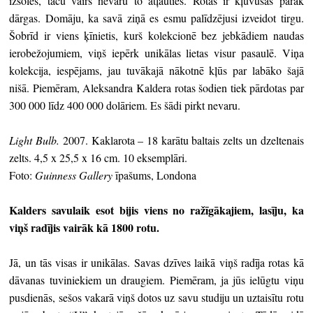
izsolēs, taču vairs nevaru to atļauties. Rotas ir kļuvušas pārāk
dārgas. Domāju, ka savā ziņā es esmu palīdzējusi izveidot tirgu.
Šobrīd ir viens ķīnietis, kurš kolekcionē bez jebkādiem naudas
ierobežojumiem, viņš iepērk unikālas lietas visur pasaulē. Viņa
kolekcija, iespējams, jau tuvākajā nākotnē kļūs par labāko šajā
nišā. Piemēram, Aleksandra Kaldera rotas šodien tiek pārdotas par
300 000 līdz 400 000 dolāriem. Es šādi pirkt nevaru.
Light Bulb.
2007. Kaklarota – 18 karātu baltais zelts un dzeltenais
zelts. 4,5 x 25,5 x 16 cm. 10 eksemplāri.
Foto:
Guinness Gallery
īpašums, Londona
Kalders savulaik esot bijis viens no ražīgākajiem, lasīju, ka
viņš radījis vairāk kā 1800 rotu.
Jā, un tās visas ir unikālas. Savas dzīves laikā viņš radīja rotas kā
dāvanas tuviniekiem un draugiem. Piemēram, ja jūs ielūgtu viņu
pusdienās, sešos vakarā viņš dotos uz savu studiju un uztaisītu rotu