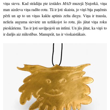
viņa sievu. Kad strādāju pie izstādes
MAD
muzejā Ņujorkā, viņa
man aizdeva viņa radīto rotu. Tā ir ļoti skaista, jo viņš bija paņēmis
pērli un ap to un viņas kaklu aptinis zelta diegu. Viņa ir trausla,
neliela auguma sieviete un uzlūkojot šo rotu, jūs jūtat viņa roku
pieskārienu. Tas ir ļoti saviļņojoši un intīmi. Un jūs jūtat, ka viņš to
ir darījis aiz mīlestības. Manuprāt, tas ir visskaistākais.