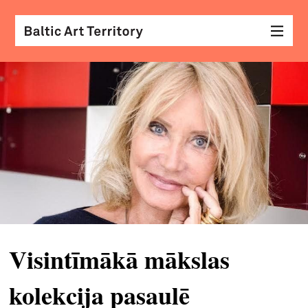
vizu
māk
sar
ar
kole
arhi
diza
&
Visintīmākā mākslas
mod
kolekcija pasaulē
skat
&