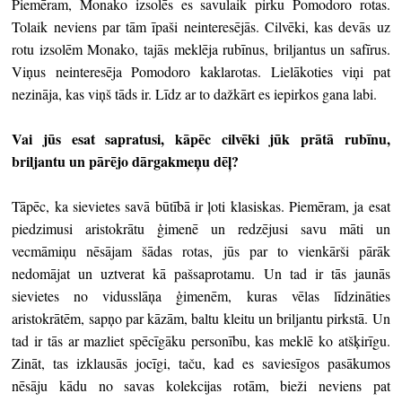
Piemēram, Monako izsolēs es savulaik pirku Pomodoro rotas.
Tolaik neviens par tām īpaši neinteresējās. Cilvēki, kas devās uz
rotu izsolēm Monako, tajās meklēja rubīnus, briljantus un safīrus.
Viņus neinteresēja Pomodoro kaklarotas. Lielākoties viņi pat
nezināja, kas viņš tāds ir. Līdz ar to dažkārt es iepirkos gana labi.
Vai jūs esat sapratusi, kāpēc cilvēki jūk prātā rubīnu,
briljantu un pārējo dārgakmeņu dēļ?
Tāpēc, ka sievietes savā būtībā ir ļoti klasiskas. Piemēram, ja esat
piedzimusi aristokrātu ģimenē un redzējusi savu māti un
vecmāmiņu nēsājam šādas rotas, jūs par to vienkārši pārāk
nedomājat un uztverat kā pašsaprotamu. Un tad ir tās jaunās
sievietes no vidusslāņa ģimenēm, kuras vēlas līdzināties
aristokrātēm, sapņo par kāzām, baltu kleitu un briljantu pirkstā. Un
tad ir tās ar mazliet spēcīgāku personību, kas meklē ko atšķirīgu.
Zināt, tas izklausās jocīgi, taču, kad es saviesīgos pasākumos
nēsāju kādu no savas kolekcijas rotām, bieži neviens pat