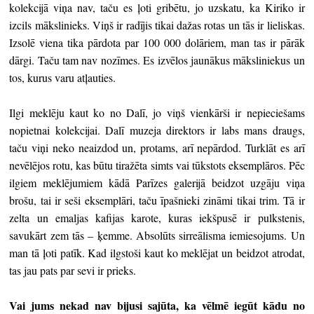
kolekcijā viņa nav, taču es ļoti gribētu, jo uzskatu, ka Kiriko ir
izcils mākslinieks. Viņš ir radījis tikai dažas rotas un tās ir lieliskas.
Izsolē viena tika pārdota par 100 000 dolāriem, man tas ir pārāk
dārgi. Taču tam nav nozīmes. Es izvēlos jaunākus māksliniekus un
tos, kurus varu atļauties.
Ilgi meklēju kaut ko no Dalī, jo viņš vienkārši ir nepieciešams
nopietnai kolekcijai. Dalī muzeja direktors ir labs mans draugs,
taču viņi neko neaizdod un, protams, arī nepārdod. Turklāt es arī
nevēlējos rotu, kas būtu tiražēta simts vai tūkstots eksemplāros. Pēc
ilgiem meklējumiem kādā Parīzes galerijā beidzot uzgāju viņa
brošu, tai ir seši eksemplāri, taču īpašnieki zināmi tikai trim. Tā ir
zelta un emaljas kafijas karote, kuras iekšpusē ir pulkstenis,
savukārt zem tās – ķemme. Absolūts sirreālisma iemiesojums. Un
man tā ļoti patīk. Kad ilgstoši kaut ko meklējat un beidzot atrodat,
tas jau pats par sevi ir prieks.
Vai jums nekad nav bijusi sajūta, ka vēlmē iegūt kādu no