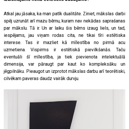
Atkal jau jāsaka, ka man patīk dualitāte. Ziniet, mākslas darbi
spēj uzrunāt arī mazu bērnu, kuram nav nekādas saprašanas
par mākslu. Tā ir. Un ar laiku šis bērns izaug liels, un tad,
iespējams, jau viņam rodas cita, ne tikai tīri estētiska
interese. Tas ir mazliet kā mīlestība no pirmā acu
uzmetiena. Vispirms ir estētiskā pievilkšanās. Taču
eventuāli šī mīlestība, ja tiek pievienota intelektuālā
dimensija, var pāraugt par kaut ko kompleksāku un
jēgpilnāku. Pieaugot un izprotot mākslas darbu arī teorētiski,
cilvēkam paveras daudz vairāk durvju.