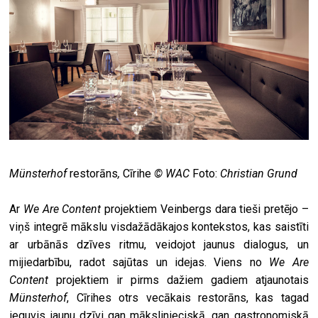
Münsterhof
restorāns
,
Cīrihe
© WAC
Foto:
Christian Grund
Ar
We Are Content
projektiem Veinbergs dara tieši pretējo –
viņš integrē mākslu visdažādākajos kontekstos, kas saistīti
ar urbānās dzīves ritmu, veidojot jaunus dialogus, un
mijiedarbību, radot sajūtas un idejas. Viens no
We Are
Content
projektiem ir pirms dažiem gadiem atjaunotais
Münsterhof
, Cīrihes otrs vecākais restorāns, kas tagad
ieguvis jaunu dzīvi gan mākslinieciskā, gan gastronomiskā