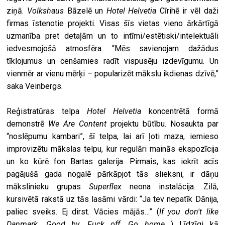
ziņā.
Volkshaus
Bāzelē un
Hotel Helvetia
Cīrihē ir vēl daži
firmas īstenotie projekti. Visas šīs vietas vieno ārkārtīgā
uzmanība pret detaļām un to intīmi/estētiski/intelektuāli
iedvesmojošā atmosfēra. “Mēs savienojam dažādus
tīklojumus un cenšamies radīt vispusēju izdevīgumu. Un
vienmēr ar vienu mērķi – popularizēt mākslu ikdienas dzīvē,”
saka Veinbergs.
Reģistratūras telpa
Hotel Helvetia
koncentrētā formā
demonstrē
We Are Content
projektu būtību. Nosaukta par
“noslēpumu kambari”, šī telpa, lai arī ļoti maza, iemieso
improvizētu mākslas telpu, kur regulāri mainās ekspozīcija
un ko kūrē fon Bartas galerija. Pirmais, kas iekrīt acīs
pagājušā gada nogalē pārkāpjot tās slieksni, ir dāņu
mākslinieku grupas
Superflex
neona instalācija. Zilā,
kursivētā rakstā uz tās lasāmi vārdi: “Ja tev nepatīk Dānija,
paliec sveiks. Ej dirst. Vācies mājās…” (
If you don't like
Danmark. Good by. Fuck off. Go home...
) Līdzīgi kā