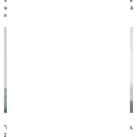
saglabās savu nozīmi; man patīk doma par telpu, kur visi var
ienākt un kur visu laiku kaut kas notiek. Tajā pašā laikā
muzeji nav tik atvērti – lai tiktu iekšā, ir jāmaksā.
“Iztēlotā kolekcija”: fon Barta X Leopolds Veinbergs,
2018,
Hotel Helvetia
, Cīrihe.
Courtesy von Bartha