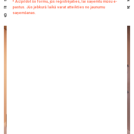
māksliniekiem, kuri kļuvuši par mūsu draugiem, gan ar
galerijām.