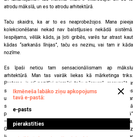
atrodu mākslā, un es to atrodu arhitektūrā.
Taču skaidrs, ka ar to es neaprobežojos. Mana pieeja
kolekcionēšanai nekad nav balstījusies nekādā sistēmā.
Iespējams, vēlāk kāds, ja ļoti gribēs, varēs tur atrast kaut
kādas “sarkanās līnijas”, taču es nezinu, vai tam ir kāda
nozīme.
Es īpaši neticu tam sensacionālismam ap mākslu
arhitektūrā. Man tas vairāk liekas kā mārketinga triks.
Protams, ir arī pozitīvi piemēri, taču pārsvarā, manuprāt, ir
slikti piemēri. Tāpēc mēs cenšamies tā nedarīt. Mēs
uzskatām mākslu par atsevišķu mediju, pastāvošu pašu par
sevi. Mani vienmēr ir interesējis atrast jaunus veidus, kā
panākt, lai māksla jau dizainētā vietā – nevis “baltajā kubā”
– radītu māju sajūtu. Visos mūsu projektos ir šī māju sajūta.
Gadu gaitā esam šo pieeju nostiprinājuši, mums ir daudz
lielisku sadarbības piemēru – gan tiešā veidā ar