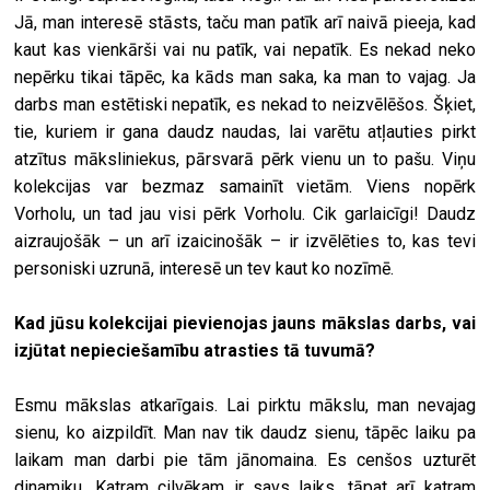
Jā, man interesē stāsts, taču man patīk arī naivā pieeja, kad
kaut kas vienkārši vai nu patīk, vai nepatīk. Es nekad neko
nepērku tikai tāpēc, ka kāds man saka, ka man to vajag. Ja
darbs man estētiski nepatīk, es nekad to neizvēlēšos. Šķiet,
tie, kuriem ir gana daudz naudas, lai varētu atļauties pirkt
atzītus māksliniekus, pārsvarā pērk vienu un to pašu. Viņu
kolekcijas var bezmaz samainīt vietām. Viens nopērk
Vorholu, un tad jau visi pērk Vorholu. Cik garlaicīgi! Daudz
aizraujošāk – un arī izaicinošāk – ir izvēlēties to, kas tevi
personiski uzrunā, interesē un tev kaut ko nozīmē.
Kad jūsu kolekcijai pievienojas jauns mākslas darbs, vai
izjūtat nepieciešamību atrasties tā tuvumā?
Esmu mākslas atkarīgais. Lai pirktu mākslu, man nevajag
sienu, ko aizpildīt. Man nav tik daudz sienu, tāpēc laiku pa
laikam man darbi pie tām jānomaina. Es cenšos uzturēt
dinamiku. Katram cilvēkam ir savs laiks, tāpat arī katram