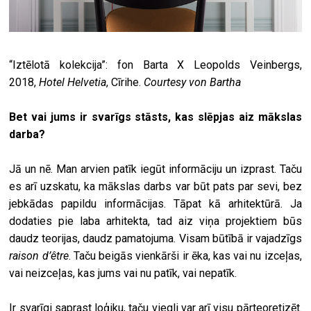
“Iztēlotā kolekcija”: fon Barta X Leopolds Veinbergs,
2018,
Hotel Helvetia
, Cīrihe.
Courtesy von Bartha
Bet vai jums ir svarīgs stāsts, kas slēpjas aiz mākslas
darba?
Jā un nē. Man arvien patīk iegūt informāciju un izprast. Taču
es arī uzskatu, ka mākslas darbs var būt pats par sevi, bez
jebkādas papildu informācijas. Tāpat kā arhitektūrā. Ja
dodaties pie laba arhitekta, tad aiz viņa projektiem būs
daudz teorijas, daudz pamatojuma. Visam būtībā ir vajadzīgs
raison d’être
. Taču beigās vienkārši ir ēka, kas vai nu izceļas,
vai neizceļas, kas jums vai nu patīk, vai nepatīk.
Ir svarīgi saprast loģiku, taču viegli var arī visu pārteoretizēt.