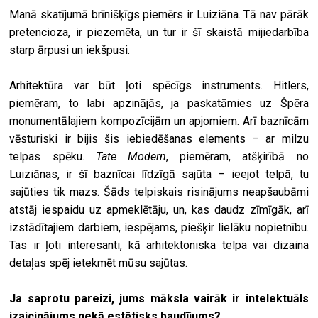
Manā skatījumā brīnišķīgs piemērs ir Luiziāna. Tā nav pārāk
pretencioza, ir piezemēta, un tur ir šī skaistā mijiedarbība
starp ārpusi un iekšpusi.
Arhitektūra var būt ļoti spēcīgs instruments. Hitlers,
piemēram, to labi apzinājās, ja paskatāmies uz Špēra
monumentālajiem kompozīcijām un apjomiem. Arī baznīcām
vēsturiski ir bijis šis iebiedēšanas elements – ar milzu
telpas spēku.
Tate Modern
, piemēram, atšķirībā no
Luiziānas, ir šī baznīcai līdzīgā sajūta – ieejot telpā, tu
sajūties tik mazs. Šāds telpiskais risinājums neapšaubāmi
atstāj iespaidu uz apmeklētāju, un, kas daudz zīmīgāk, arī
izstādītajiem darbiem, iespējams, piešķir lielāku nopietnību.
Tas ir ļoti interesanti, kā arhitektoniska telpa vai dizaina
detaļas spēj ietekmēt mūsu sajūtas.
Ja saprotu pareizi, jums māksla vairāk ir intelektuāls
izaicinājums nekā estētisks baudījums?