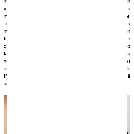
nezin kur, tu varētu pārvietoties pa dažādiem mājokļiem, un
viss būtu noorganizēts tā, lai tev šajos mājokļos būtu
mākslas kolekcija, ko tu pats, iespējams, varētu konfigurēt.
Tu izīrētu dzīvokli no firmas, kas piedāvātu visdažādākos
mākslas darbus, sadarbojoties ar galerijām vai kā citādi, un
tu piemaksātu pie īres, lai varētu, teiksim, trīs mēnešus
dzīvot ar Pikaso. Un pēc tam, iespējams, ar kaut ko no
laikmetīgās mākslas. Apdrošināšanas ziņā problēmu
nebūtu; vajadzētu tikai pārliecināties, ka dzīvoklis atbilst
noteiktiem standartiem. Tas varētu būt ļoti interesanti.
Padzīvot trīs mēnešus vai nedēļu ar gleznu, kas tevi uzrunā
un varbūt arī iedvesmo. Iegūt īslaicīgu piekļuvi. Kāpēc ne?