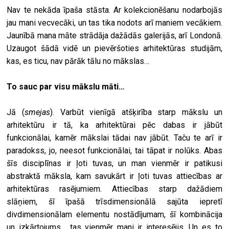
Nav te nekāda īpaša stāsta. Ar kolekcionēšanu nodarbojās
jau mani vecvecāki, un tas tika nodots arī maniem vecākiem.
Jaunībā mana māte strādāja dažādās galerijās, arī Londonā.
Uzaugot šādā vidē un pievēršoties arhitektūras studijām,
kas, es ticu, nav pārāk tālu no mākslas…
To sauc par visu mākslu māti…
Jā (
smejas
). Varbūt vienīgā atšķirība starp mākslu un
arhitektūru ir tā, ka arhitektūrai pēc dabas ir jābūt
funkcionālai, kamēr mākslai tādai nav jābūt. Taču te arī ir
paradokss, jo, neesot funkcionālai, tai tāpat ir nolūks. Abas
šīs disciplīnas ir ļoti tuvas, un man vienmēr ir patikusi
abstraktā māksla, kam savukārt ir ļoti tuvas attiecības ar
arhitektūras rasējumiem. Attiecības starp dažādiem
slāņiem, šī īpašā trīsdimensionālā sajūta iepretī
divdimensionālam elementu nostādījumam, šī kombinācija
un izkārtojums… tas vienmēr mani ir interesējis. Un es to