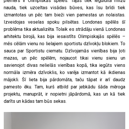
piemērs ir Olimpiskās spēles. Tajās tiek ieguldīta milzu
nauda, tiek uzceltas visādas būves, kas īsu brīdi tiek
izmantotas un pēc tam bieži vien pamestas un nolaistas.
Izveidojas veselas spoku pilsētas. Londonas spēlēs šī
problēma tika aktualizēta. Tolaik es strādāju vienā Londonas
arhitektu birojā, kas bija iesaistīts Olimpiskajās spēlēs –
mēs cēlām vienu no lielajiem sportistu dzīvokļu blokiem. To
sauca par Sportistu ciematu. Dzīvojamās vienības bija ļoti
mazas, un pēc spēlēm, nojaucot tikai vienu sienu un
savienojot divas nelielās vienības kopā, tika iegūts viens
normāla izmēra dzīvoklis, ko varēja izmantot kā ikdienas
mājokli. Šī lieta bija pārdomāta, taču tāpat ir arī daudz
pamesto ēku. Tam, kurš atbild par jebkādu šāda mēroga
projektu, manuprāt, ir nopietni jāpārdomā, kas un kā tiek
darīts un kādas tam būs sekas.