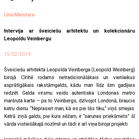
ekrā
Una Meistere
spiri
by
Intervija ar šveiciešu arhitektu un kolekcionāru
arte
Leopoldu Veinbergu
gale
ener
15/02/2019
arte
Šveiciešu arhitekta Leopolda Veinberga (Leopold Weinberg)
izde
birojā Cīrihē rodams netradicionālākais un vienlaikus
asprātīgākais rakstāmgalds, kādu man līdz šim gadījies
par
redzēt. Galda virsmu veido autentiska Londonas metro
mu
maršruta karte – pa to Veinbergs, dzīvojot Londonā, braucis
katru dienu. “Neprasiet man, kā es pie tās tiku,” viņš smejas.
meklēt
Katrā ziņā galds, pie kura sēžam, ir “sarunas priekšmets” šī
vārda vistiešākajā nozīmē un tādi ir arī viņa biroja projekti.