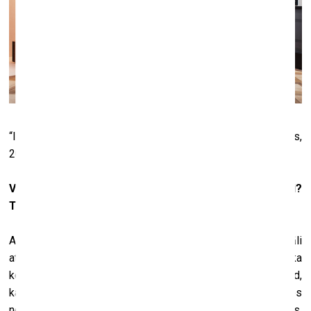
“Iztēlotā kolekcija”: fon Barta X Leopolds Veinbergs,
2018,
Hotel Helvetia
, Cīrihe.
Courtesy von Bartha
Vai tas nav kaut kas pretējs kolekcionēšanas būtībai?
Tas tomēr ir ļoti personisks process.
Atkal jau jāsaka, ka jautājums ir par to, ko tu vari finansiāli
atļauties. Jā, tas ir personiski, taču tev var būt personiska
kolekcija arī uz neilgu laiku. Vienīgā atšķirība ir tāda, ka tad,
kad šis laiks beidzas, tās tev vairs nav. Taču, kad es
nomiršu, ļoti iespējams, ka arī manas kolekcijas vairs nebūs.