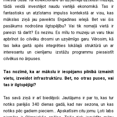
tādā veidā investējot naudu vietējā ekonomikā. Tas ir
fantastisks un atzīstams impulss kontekstā ar visu, kas
mākslas ziņā jau paveikts Engadinas ielejā. Bet vai šis
pasākums nodrošina ilgtspējību? Vai tik nomaļā vietā ir
pareizi tā darīt? Es nezinu. Es mīlu to muzeju un varu tikai
apbrīnot šo cilvēku drosmi un uzņēmīgo garu. Vērosim, kā
tas laika gaitā spēs integrēties lokālajā struktūrā un ar
interesantu un cienījamu izstāžu programmu piesaistīt
cilvēkus no ārpuses.
Tas nozīmē, ka ar mākslu ir iespējams pilnībā izmainīt
vietu, izveidot infrastruktūru. Bet, no otras puses, vai
tas ir ilgtspējīgi?
Tas savā ziņā ir arī biedējoši. Jautājums ir par to, kas tur
notiks parējās 340 dienas gadā, kad nav sezona, un kas
notiks pēc gadiem pieciem… Apskatīsim citu jomu. Ļoti labs