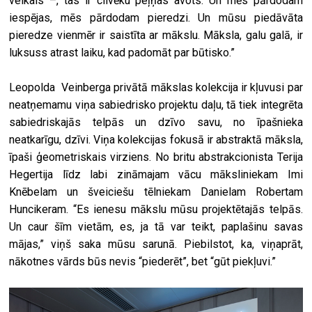
veikals –, tas ir cilvēku peļņas avots. Un mēs pārdodam
iespējas, mēs pārdodam pieredzi. Un mūsu piedāvāta
pieredze vienmēr ir saistīta ar mākslu. Māksla, galu galā, ir
luksuss atrast laiku, kad padomāt par būtisko.”
Leopolda
Veinberga privātā mākslas kolekcija ir kļuvusi par
neatņemamu viņa sabiedrisko projektu daļu, tā tiek integrēta
sabiedriskajās telpās un dzīvo savu, no īpašnieka
neatkarīgu, dzīvi. Viņa kolekcijas fokusā ir abstraktā māksla,
īpaši ģeometriskais virziens. No britu abstrakcionista Terija
Hegertija līdz labi zināmajam vācu māksliniekam Imi
Knēbelam un šveiciešu tēlniekam Danielam Robertam
Huncikeram. “Es ienesu mākslu mūsu projektētajās telpās.
Un caur šīm vietām, es, ja tā var teikt, paplašinu savas
mājas,” viņš saka mūsu sarunā. Piebilstot, ka, viņaprāt,
nākotnes vārds būs nevis “piederēt”, bet “gūt piekļuvi.”