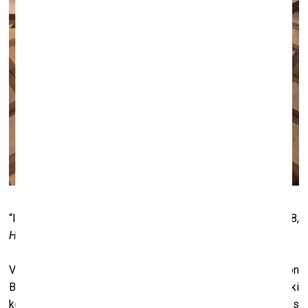
“Iztēlotā kolekcija”: fon Barta X Leopolds Veinbergs, 2018,
Hotel Helvetia
, Cīrihe.
Courtesy von Bartha
Viens no šādiem piemēriem ir sadarbība ar Stefanu fon
Bartu un fon Bartas galeriju. Mums ir bijuši vairāki
kopprojekti, pēdējais no tiem bija “Iztēlotā kolekcija”, kur es