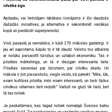
cilvēka ego.
Apšaubu, vai lietotājam labākais risinājums ir šīs daudzās
dažādās iniciatīvas, ja alternatīva ir sakombinēt vairākas
kopā un piedāvāt superpieredzi.
Visā pasaulē, ja nemaldos, ir kādi 270 mākslas gadatirgi. Ir
jau arī saprotams, kāpēc to ir tik daudz. Valstis tos atbalsta
ar nolūku piesaistīt tūristus un uzlabot ekonomiku. Tas ir
pilsētas mārketings, un tā ir diezgan interesanta lieta.
Pilsētas sacenšas par tūristiem, par cilvēku skaitu. Un
māksla ir ļoti piesaistošs, viegls veids, kā pateikt: “Mēs, lūk,
esam kultūras pilsēta, mēs esam interesanti, un tieši tādus
cilvēkus vēlamies šeit redzēt.” Varbūt ne gluži tik tieši, bet
tā tas notiek.
Ja paskatāmies, kas tagad notiek nomaļajā Šveices kalnu
miestā Sušā. Tur kolekcionāre un uzņēmēja uzcēlusi muzeju,