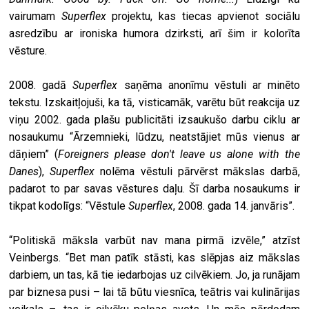
vairumam
Superflex
projektu, kas tiecas apvienot sociālu
asredzību ar ironiska humora dzirksti, arī šim ir kolorīta
vēsture.
2008. gadā
Superflex
saņēma anonīmu vēstuli ar minēto
tekstu. Izskaitļojuši, ka tā, visticamāk, varētu būt reakcija uz
viņu 2002. gada plašu publicitāti izsaukušo darbu ciklu ar
nosaukumu “Ārzemnieki, lūdzu, neatstājiet mūs vienus ar
dāņiem” (
Foreigners please don't leave us alone with the
Danes
),
Superflex
nolēma vēstuli pārvērst mākslas darbā,
padarot to par savas vēstures daļu. Šī darba nosaukums ir
tikpat kodolīgs: “Vēstule
Superflex
, 2008. gada 14. janvāris”.
“Politiskā māksla varbūt nav mana pirmā izvēle,” atzīst
Veinbergs. “Bet man patīk stāsti, kas slēpjas aiz mākslas
darbiem, un tas, kā tie iedarbojas uz cilvēkiem. Jo, ja runājam
par biznesa pusi – lai tā būtu viesnīca, teātris vai kulinārijas