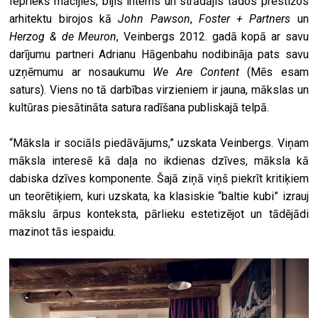
Iepriekš mācījies, bijis interns un strādājis tādos prestižos
arhitektu birojos kā
John Pawson
,
Foster + Partners
un
Herzog & de Meuron
, Veinbergs 2012. gadā kopā ar savu
darījumu partneri Adrianu Hāgenbahu nodibināja pats savu
uzņēmumu ar nosaukumu
We Are Content
(Mēs esam
saturs). Viens no tā darbības virzieniem ir jauna, mākslas un
kultūras piesātināta satura radīšana publiskajā telpā.
“Māksla ir sociāls piedāvājums,” uzskata Veinbergs. Viņam
māksla interesē kā daļa no ikdienas dzīves, māksla kā
dabiska dzīves komponente. Šajā ziņā viņš piekrīt kritiķiem
un teorētiķiem, kuri uzskata, ka klasiskie “baltie kubi” izrauj
mākslu ārpus konteksta, pārlieku estetizējot un tādējādi
mazinot tās iespaidu.