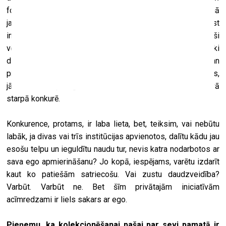
fonds, vai nupat, decembrī, atvērtais muzejs Sušā. Visumā
jau ir labi, ja cilvēki aizraujas ar mākslu, cenšas rast
intelektuālu stimulāciju, vizuālu baudījumu vai vienkārši
vēlas tuvināties māksliniekam un viņa stāstam. Un ir lieliski
dzīvot sabiedrībā, kur varam atļauties šo luksusu – gan
privātos, gan sabiedriskos muzejus. No otras puses,
jādomā, vai ir prātīgi, ka šo iniciatīvu ir tik daudz un tās savā
starpā konkurē.
Konkurence, protams, ir laba lieta, bet, teiksim, vai nebūtu
labāk, ja divas vai trīs institūcijas apvienotos, dalītu kādu jau
esošu telpu un ieguldītu naudu tur, nevis katra nodarbotos ar
sava ego apmierināšanu? Jo kopā, iespējams, varētu izdarīt
kaut ko patiešām satriecošu. Vai zustu daudzveidība?
Varbūt. Varbūt ne. Bet šīm privātajām iniciatīvām
acīmredzami ir liels sakars ar ego.
Pieņemu, ka kolekcionēšanai pašai par sevi pamatā ir