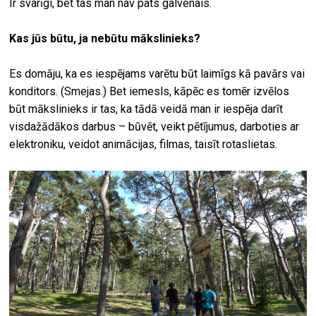
Ir svarīgi, bet tas man nav pats galvenais.
Kas jūs būtu, ja nebūtu mākslinieks?
Es domāju, ka es iespējams varētu būt laimīgs kā pavārs vai
konditors. (Smejas.) Bet iemesls, kāpēc es tomēr izvēlos
būt mākslinieks ir tas, ka tādā veidā man ir iespēja darīt
visdažādākos darbus – būvēt, veikt pētījumus, darboties ar
elektroniku, veidot animācijas, filmas, taisīt rotaslietas.