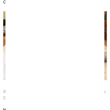
Council for the Arts – red.
), – un tas jau nozīmē daudz.
Robotikas darbnīca
Malonioji 6
mākslas galerijā. 2015. Foto:
Džastins Tailers Teits