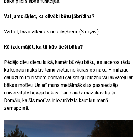
bāka pildīs abas funkcijas.
Vai jums šķiet, ka cilvēki būtu jābrīdina?
Varbūt, tas ir atkarīgs no cilvēkiem. (
Smejas
.)
Kā izdomājāt, ka tā būs tieši bāka?
Pēdējo divu dienu laikā, kamēr būvēju bāku, es atceros tādu
kā kopēju mākslas tēmu vietai, no kuras es nāku, – milzīgu
daudzumu tūristiem domātu šausmīgu gleznu vai akvareļu ar
bākas motīvu. Un arī mans metālmākslas pasniedzējs
universitātē būvēja bākas. Gan daudz mazākas kā šī.
Domāju, ka šis motīvs ir iestrēdzis kaut kur manā
zemapziņā.