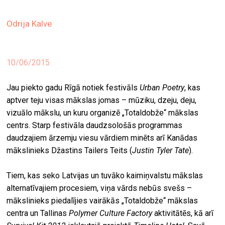
ekrā
Odrija Kalve
spiri
by
arte
10/06/2015
gale
ener
Jau piekto gadu Rīgā notiek festivāls
Urban Poetry
, kas
aptver teju visas mākslas jomas – mūziku, dzeju, deju,
arte
vizuālo mākslu, un kuru organizē „Totaldobže“ mākslas
izde
centrs. Starp festivāla daudzsološās programmas
daudzajiem ārzemju viesu vārdiem minēts arī Kanādas
par
mākslinieks Džastins Tailers Teits (
Justin Tyler Tate
).
mu
Tiem, kas seko Latvijas un tuvāko kaimiņvalstu mākslas
meklēt
alternatīvajiem procesiem, viņa vārds nebūs svešs –
mākslinieks piedalījies vairākās „Totaldobže“ mākslas
centra un Tallinas
Polymer Culture Factory
aktivitātēs, kā arī