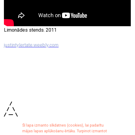
Limonādes stends. 2011
justintylertate.weebly.com