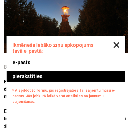
Bāka. 2015. Foto: Džastins Tailers Teits
Esat ieguvis mākslas vēsturnieka izglītību, bet jūs
darbojaties arī kā mākslinieks. Kā jūs pievērsāties
mākslas praksei?
Es strādāju tikai kā mākslinieks. Man vienkārši patīk būvēt
lietas. Cik sevi atceros, es to vienmēr esmu darījis. Tas man
šķiet interesanti. Daudz interesantāk, nekā urbties