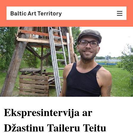
vizu
māk
sar
ar
kole
arhi
diza
&
Ekspresintervija ar
mod
Džastinu Taileru Teitu
skat
&