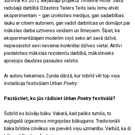
Survival Kit
2012
iekļautajā projektā
Timeline Hotel
. Savā
radošajā darbībā Džastins Tailers Teits lielu lomu atvēl
eksperimentam – gan izvēloties medijus, gan sadarbības
lauku ar citiem autoriem, gan vadot darbnīcas un domājot par
mākslas darba uztveres veidiem un līmeņiem. Šķiet, ka
eksperimentālajam modelim viņš seko arī savā dzīvē,
nepiesaistot sevi nevienai konkrētai dzīves vietai. Aktīvi
piedaloties mākslas rezidenču darbībā, mākslinieks
apceļojis daudzas pasaules valstis.
Ar autoru tiekamies Zunda dārzā, kur tobrīd vēl top viņa
instalācija festivālam
Urban Poetry
.
Pastāstiet, ko jūs rādīsiet
Urban Poetry
festivālā?
Šobrīd es būvēju bāku. Vakarā, kad paliks tumšs, to
augšgalā izgaismos mirgojošas bākugunis. Tradicionāli
bāka brīdina cilvēkus vai pievērš viņu uzmanību. Varbūt, ka šī