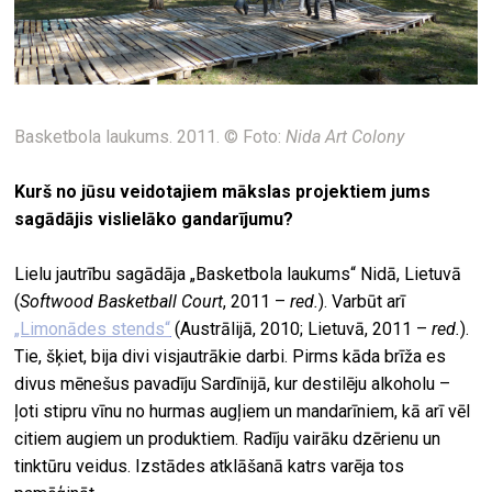
Basketbola laukums. 2011. © Foto:
Nida Art Colony
Kurš no jūsu veidotajiem mākslas projektiem jums
sagādājis vislielāko gandarījumu?
Lielu jautrību sagādāja „Basketbola laukums“ Nidā, Lietuvā
(
Softwood Basketball Court
, 2011 –
red.
). Varbūt arī
„Limonādes stends“
(Austrālijā, 2010; Lietuvā, 2011 –
red.
).
Tie, šķiet, bija divi visjautrākie darbi. Pirms kāda brīža es
divus mēnešus pavadīju Sardīnijā, kur destilēju alkoholu –
ļoti stipru vīnu no hurmas augļiem un mandarīniem, kā arī vēl
citiem augiem un produktiem. Radīju vairāku dzērienu un
tinktūru veidus. Izstādes atklāšanā katrs varēja tos