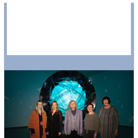
RIBOCA dāvinājums LNMM
vizuālā māksla —
Aktuāli — 30.06.2021.
Valdis Celms. Pozitrons un Dzīvības ritmi