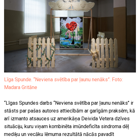
Līga Spunde. “Neviena svētība par ļaunu nenāks”. Foto:
Madara Gritāne
“Līgas Spundes darbs “Neviena svētība par ļaunu nenāks’’ ir
stāsts par pašas autores attiecībām ar garīgām praksēm, kā
arī izmanto atsauces uz amerikāņa Deivida Vetera dzīves
situāciju, kuru viņam kombinēta imūndeficīta sindroma dēļ
mediķu un vecāku lēmuma rezultātā nācās pavadīt