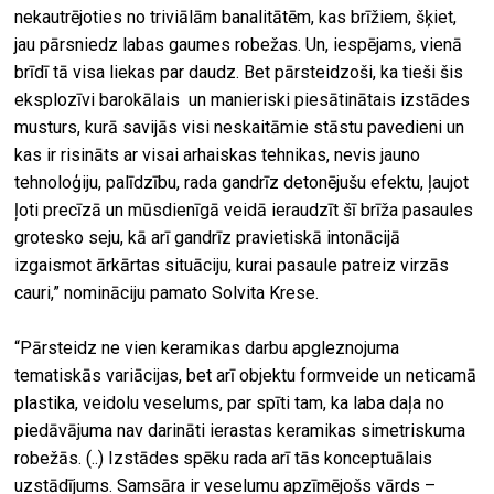
nekautrējoties no triviālām banalitātēm, kas brīžiem, šķiet,
jau pārsniedz labas gaumes robežas. Un, iespējams, vienā
brīdī tā visa liekas par daudz. Bet pārsteidzoši, ka tieši šis
eksplozīvi barokālais un manieriski piesātinātais izstādes
musturs, kurā savijās visi neskaitāmie stāstu pavedieni un
kas ir risināts ar visai arhaiskas tehnikas, nevis jauno
tehnoloģiju, palīdzību, rada gandrīz detonējušu efektu, ļaujot
ļoti precīzā un mūsdienīgā veidā ieraudzīt šī brīža pasaules
grotesko seju, kā arī gandrīz pravietiskā intonācijā
izgaismot ārkārtas situāciju, kurai pasaule patreiz virzās
cauri,” nomināciju pamato Solvita Krese.
“Pārsteidz ne vien keramikas darbu apgleznojuma
tematiskās variācijas, bet arī objektu formveide un neticamā
plastika, veidolu veselums, par spīti tam, ka laba daļa no
piedāvājuma nav darināti ierastas keramikas simetriskuma
robežās. (..) Izstādes spēku rada arī tās konceptuālais
uzstādījums. Samsāra ir veselumu apzīmējošs vārds –