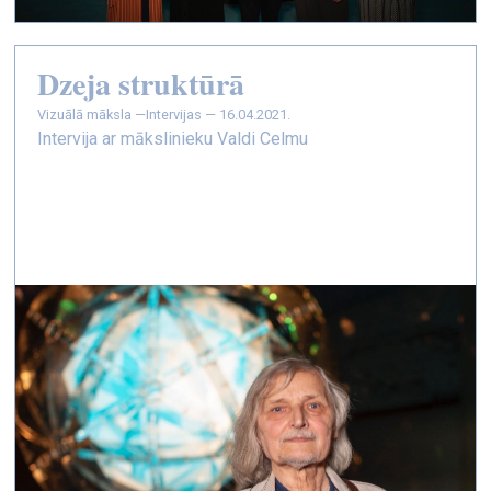
Dzeja struktūrā
vizuālā māksla —
Intervijas — 16.04.2021.
Intervija ar mākslinieku Valdi Celmu