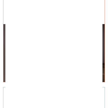
Zilā līča vasaras skola
vizuālā māksla —
Aktuāli — 08.07.2025.
Pieteikšanās līdz 3. augustam