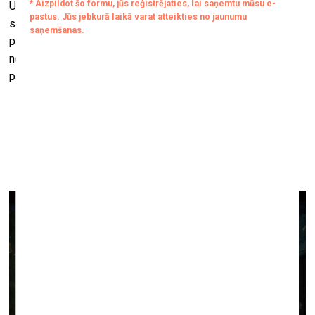
Uzskatu, ka nomināciju pamato Līgas Spundes spēja radīt
saturā un formā vienotu telpu, kurā konkrēts stāsts pārtop
par metaforu šim vai citam krīzes laikam un tā atstātajiem
nospiedumiem uz sabiedrības emocionālo veselību,”
pamato Līna Birzaka – Priekule.
Valda Celma kinētiskās skulptūras “Dzīvības ritmi” un
“Pozitrons” otrās Rīgas Starptautiskās Laikmetīgās
mākslas biennāles izstādē “Viss reizē zied” (20.08.–
13.09.2020.)