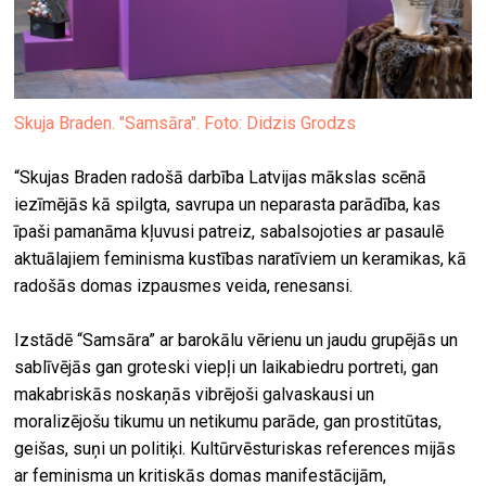
Skuja Braden. "Samsāra". Foto: Didzis Grodzs
“Skujas Braden radošā darbība Latvijas mākslas scēnā
iezīmējās kā spilgta, savrupa un neparasta parādība, kas
īpaši pamanāma kļuvusi patreiz, sabalsojoties ar pasaulē
aktuālajiem feminisma kustības naratīviem un keramikas, kā
radošās domas izpausmes veida, renesansi.
Izstādē “Samsāra” ar barokālu vērienu un jaudu grupējās un
sablīvējās gan groteski viepļi un laikabiedru portreti, gan
makabriskās noskaņās vibrējoši galvaskausi un
moralizējošu tikumu un netikumu parāde, gan prostitūtas,
geišas, suņi un politiķi. Kultūrvēsturiskas references mijās
ar feminisma un kritiskās domas manifestācijām,