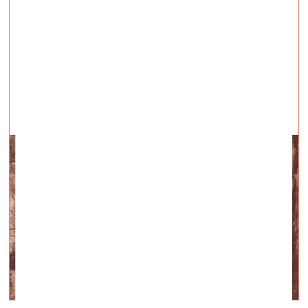
Zilā līča iemītnieki
vizuālā māksla —
Intervijas — 08.07.2022.
Saruna ar Kasparu Groševu un Evitu Vasiļjevu