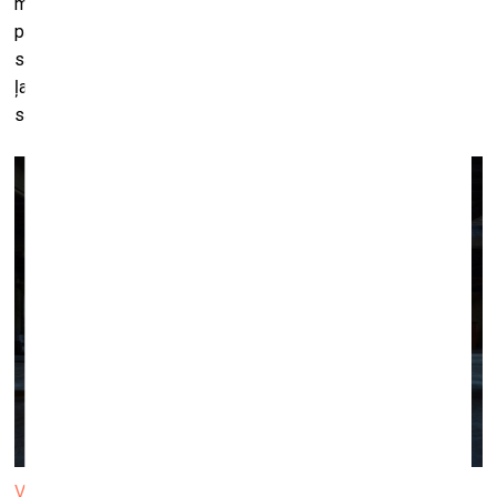
mākslas (tolaik dizaina) objektu radīšanai jau 50 gadus tālā
pagātnē. Caur šīm ornamentālajām konstrukcijām viņš
savieno sīkāko elementārdaļiņu un kosmosa plašumus,
ļaujot skatītājam emocionālā un pavisam fiziskā veidā sevi
sajust kā daļu no lielāka veseluma,” vērtē Elīna Sproģe.
Valdis Celms. "Dzīvības ritmi". Foto: Hedi Jaansoo