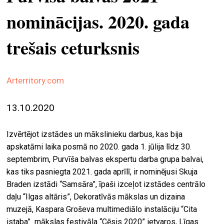
ekrā
nominācijas. 2020. gada
spiri
trešais ceturksnis
by
arte
gale
Arterritory.com
ener
13.10.2020
arte
izde
Izvērtējot izstādes un mākslinieku darbus, kas bija
par
apskatāmi laika posmā no 2020. gada 1. jūlija līdz 30.
mu
septembrim, Purvīša balvas ekspertu darba grupa balvai,
kas tiks pasniegta 2021. gada aprīlī, ir nominējusi Skuja
Braden izstādi “Samsāra”, īpaši izceļot izstādes centrālo
meklēt
daļu “Ilgas altāris”, Dekoratīvās mākslas un dizaina
muzejā, Kaspara Groševa multimediālo instalāciju “Cita
istaba” mākslas festivāla “Cēsis 2020” ietvaros, Līgas