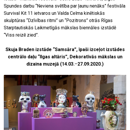
Spundes darbu “Neviena svētība par ļaunu nenāks” festivāla
Survival Kit 11 ietvaros un Valda Celma kinētiskās
skulptūras “Dzīvības ritmi” un “Pozitrons” otrās Rīgas
Starptautiskās Laikmetīgās mākslas biennāles izstādē
“Viss reizē zied”.
Skuja Braden izstāde “Samsāra”, īpaši izceļot izstādes
centrālo daļu “Ilgas altāris”, Dekoratīvās mākslas un
dizaina muzejā (14.03.
–
27.09.2020.)