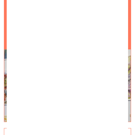
Gallery»
vizuālā māksla —
On Site — 16.03.2023.
Kaspara Groševa kūrēta izstāde / līdz 20 aprīlim