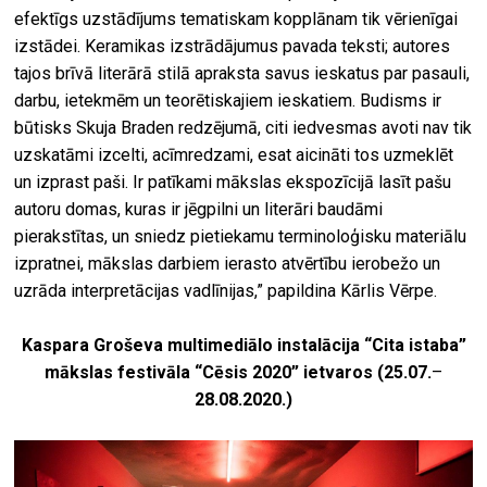
efektīgs uzstādījums tematiskam kopplānam tik vērienīgai
izstādei. Keramikas izstrādājumus pavada teksti; autores
tajos brīvā literārā stilā apraksta savus ieskatus par pasauli,
darbu, ietekmēm un teorētiskajiem ieskatiem. Budisms ir
būtisks Skuja Braden redzējumā, citi iedvesmas avoti nav tik
uzskatāmi izcelti, acīmredzami, esat aicināti tos uzmeklēt
un izprast paši. Ir patīkami mākslas ekspozīcijā lasīt pašu
autoru domas, kuras ir jēgpilni un literāri baudāmi
pierakstītas, un sniedz pietiekamu terminoloģisku materiālu
izpratnei, mākslas darbiem ierasto atvērtību ierobežo un
uzrāda interpretācijas vadlīnijas,” papildina Kārlis Vērpe.
Kaspara Groševa multimediālo instalācija “Cita istaba”
mākslas festivāla “Cēsis 2020” ietvaros (25.07.
–
28.08.2020.)