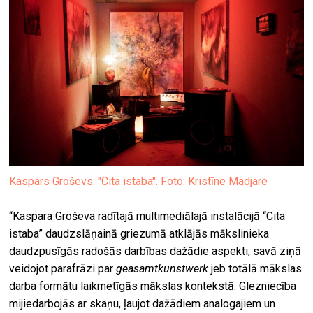
Kaspars Groševs. "Cita istaba". Foto: Kristīne Madjare
“Kaspara Groševa radītajā multimediālajā instalācijā “Cita
istaba” daudzslāņainā griezumā atklājās mākslinieka
daudzpusīgās radošās darbības dažādie aspekti, savā ziņā
veidojot parafrāzi par
geasamtkunstwerk
jeb totālā mākslas
darba formātu laikmetīgās mākslas kontekstā. Glezniecība
mijiedarbojās ar skaņu, ļaujot dažādiem analogajiem un