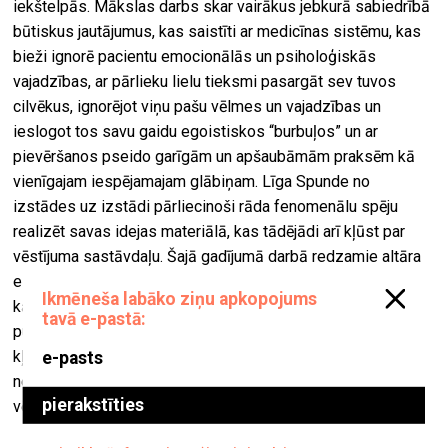
iekštelpās. Mākslas darbs skar vairākus jebkurā sabiedrībā
būtiskus jautājumus, kas saistīti ar medicīnas sistēmu, kas
bieži ignorē pacientu emocionālās un psiholoģiskās
vajadzības, ar pārlieku lielu tieksmi pasargāt sev tuvos
cilvēkus, ignorējot viņu pašu vēlmes un vajadzības un
ieslogot tos savu gaidu egoistiskos “burbuļos” un ar
pievēršanos pseido garīgām un apšaubāmām praksēm kā
vienīgajam iespējamajam glābiņam. Līga Spunde no
izstādes uz izstādi pārliecinoši rāda fenomenālu spēju
realizēt savas idejas materiālā, kas tādējādi arī kļūst par
vēstījuma sastāvdaļu. Šajā gadījumā darbā redzamie altāra
eņģeļi, baltais žogs ar svēto medaljoniem un talismaniem,
kā arī mirušās žurciņas, radītas no mīkstām poliuretāna
putām, kas ir bieži izmantots materiāls izolācijas procesā,
kļūst par metaforu plašākam kontekstam. Videodarbā
neitrālā vidē veidotais tēlu dialogs, brīžiem monologs tikai
vēl vairāk paspilgtina distances un atsvešinātības sajūtu.