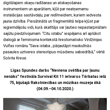
digitālajiem skaņu radīšanas un atskaņošanas
instrumentiem un aparātiem, kļūt par neatņemamu
instalācijas sastāvdaļu, par
redīmeidiem
, kuriem iedvesta
jauna dzīvība. Piesātinātā un fragmentētā telpa kļūst par
iegremdējošu vidi, kurā skatītājs var ļauties nepastarpinātam
sajūtu piedzīvojumam. “Citu istabu” iespējams arī aplūkot
dialogā ar feminisma kontekstā hrestomatisko Virdžinijas
Vulfas romānu “Sava istaba , pārjautājot maskulīnās
pasaules uztveres stereotipus mūsdienu sabiedrībā,” vērtē
Solvita Krese.
Līgas Spundes darbs “Neviena svētība par ļaunu
nenāks” festivāla Survival Kit 11 ietvaros
Tērbatas ielā
75, bijušajā Rakstniecības un mūzikas muzeja ēkā
(04.09.
–
04.10.2020.)