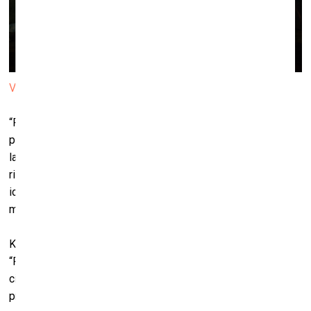
Valdis Celms. "Pozitrons". Foto: Hedi Jaansoo
“RIBOCA2 ietvaros realizētie Latvijas kinētiskās mākslas
pioniera, mākslinieka Valda Celma darbi saviļņo ar savu
laikmetīgumu un estētiski augstvērtīgajiem tehniskajiem
risinājumiem. Divi konstruktīvisma garā veidotie objekti
ideju un skiču formātā gulējuši kopš 70. gadiem un
materializējušies tikai šogad.
Kinētiskās lielformāta skulptūras “Dzīvības ritmi” un
“Pozitrons” caur mehanizēto kustību rezonē ar dzīves un
cilvēka mainīgajiem stāvokļiem un pasaules uzbūves
principiem, tai pat laikā norādot uz Celma vizionāro pieeju