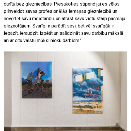
darītu bez glezniecības. Piesakoties stipendijai es vēlos
pilnveidot savas profesionālās iemaņas glezniecībā un
novērtēt savu meistarību, un atrast savu vietu starp pašmāju
gleznotājiem. Svarīgi ir parādīt sevi, bet vēl svarīgāk ir
iepazīt, ieraudzīt, izpētīt un salīdzināt savu darbību mākslā
arī ar citu valstu mākslinieku darbiem.”