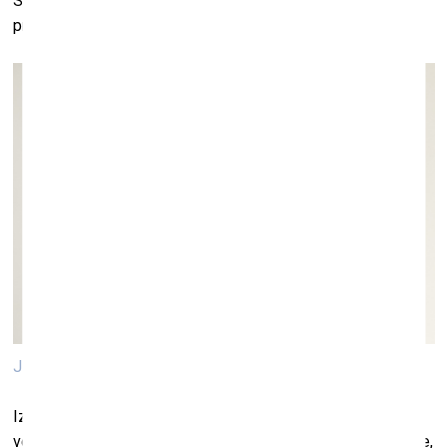
Savukārt skatītāju simpātijas balvu saņēma maģistra
programmas 1. kursa studente Jūlija Šilova.
Jūlijas Šilovas darbs. Foto: Inese Kalniņa
Izstādes “SEB stipendija glezniecībā 2022” ekspozīciju
veido jaunie gleznotāji Atis Izands, Santa Paula, Marta Griģe,