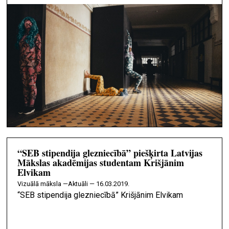
“SEB stipendija glezniecībā” piešķirta Latvijas
Mākslas akadēmijas studentam Krišjānim
Elvikam
vizuālā māksla —
Aktuāli — 16.03.2019.
“SEB stipendija glezniecībā” Krišjānim Elvikam