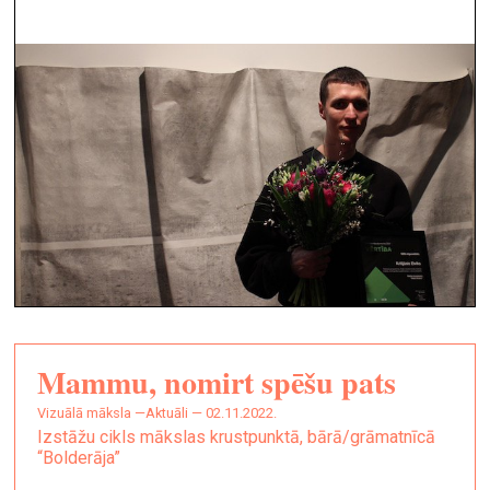
Mammu, nomirt spēšu pats
vizuālā māksla —
Aktuāli — 02.11.2022.
Izstāžu cikls mākslas krustpunktā, bārā/grāmatnīcā
“Bolderāja”