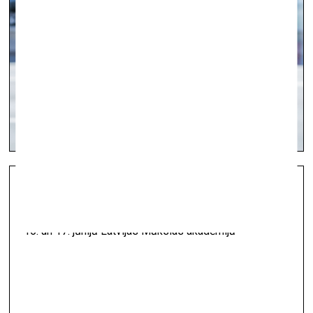
Konference par mākslas sinerģiju un ķermenisko
performativitāti
vizuālā māksla —
Aktuāli — 14.06.2022.
16. un 17. jūnijā Latvijas Mākslas akadēmijā