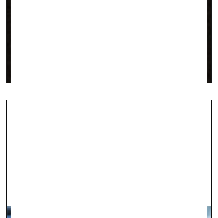
Diplomdarbu izstāde
PANOPTIKS
vizuālā māksla —
On Site — 16.06.2023.
Fotoieskats