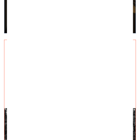
Performatīvas akcijas izstādē «Tavu roku siltums
man nesāp»
vizuālā māksla —
Aktuāli — 10.08.2022.
10. augustā