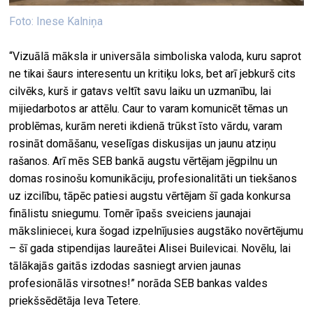
Foto: Inese Kalniņa
“Vizuālā māksla ir universāla simboliska valoda, kuru saprot
ne tikai šaurs interesentu un kritiķu loks, bet arī jebkurš cits
cilvēks, kurš ir gatavs veltīt savu laiku un uzmanību, lai
mijiedarbotos ar attēlu. Caur to varam komunicēt tēmas un
problēmas, kurām nereti ikdienā trūkst īsto vārdu, varam
rosināt domāšanu, veselīgas diskusijas un jaunu atziņu
rašanos. Arī mēs SEB bankā augstu vērtējam jēgpilnu un
domas rosinošu komunikāciju, profesionalitāti un tiekšanos
uz izcilību, tāpēc patiesi augstu vērtējam šī gada konkursa
finālistu sniegumu. Tomēr īpašs sveiciens jaunajai
māksliniecei, kura šogad izpelnījusies augstāko novērtējumu
– šī gada stipendijas laureātei Alisei Builevicai. Novēlu, lai
tālākajās gaitās izdodas sasniegt arvien jaunas
profesionālās virsotnes!” norāda SEB bankas valdes
priekšsēdētāja Ieva Tetere.