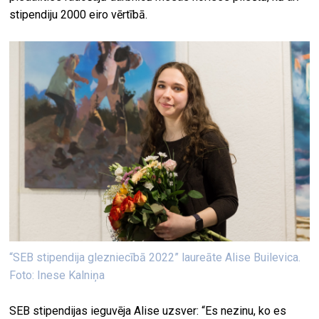
stipendiju 2000 eiro vērtībā.
“SEB stipendija glezniecībā 2022” laureāte Alise Builevica.
Foto: Inese Kalniņa
SEB stipendijas ieguvēja Alise uzsver: “Es nezinu, ko es