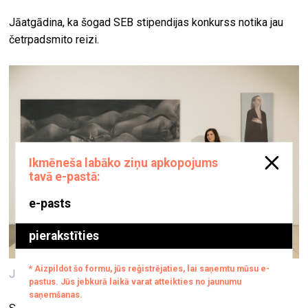
Jāatgādina, ka šogad SEB stipendijas konkurss notika jau
četrpadsmito reizi.
Jūlija Šilova. Foto: Inese Kalniņa