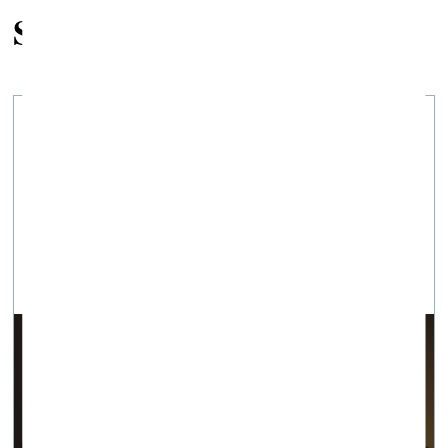
Saistītie raksti
Mūsu esamība plešas ārpus mūsu
ķermeņiem
vizuālā māksla —
On Site — 12.11.2024.
Fotoieskats izstādē LMA eksperimentālajā mākslas
telpā “Pilot”