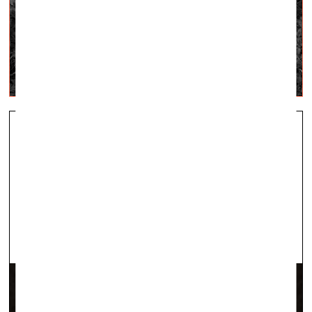
Mākslas cenzūra nedrīkst kalpot par politisku
instrumentu
vizuālā māksla —
Aktuāli — 30.09.2021.
Latvijas Mākslas akadēmijas vadības paziņojums