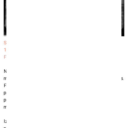
Strenču fotodarbnīcas stikla plašu kolekcija. Dubultportrets.
1930. gadi, skenējums no stikla plates negatīva, Latvijas
Fotogrāfijas muzejs
No 17. novembra līdz 29. decembrim Latvijas Fotogrāfijas
muzejā būs skatāma izstāde “Strenču fotodarbnīcas salons.
Fonā ziema”. Izstādes veidotāji piedāvā iedziļināties un
pievērsties ļoti nozīmīgam vizuālās kultūras virzienam –
portretu veidošanas tradīcijām un praksēm pagātnē un
mūsdienās.
Izstāde “Strenču fotodarbnīcas salons. Fonā ziema” vēsta