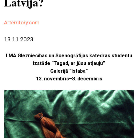
Latvijā?
ekrā
spiri
Arterritory.com
by
arte
13.11.2023
gale
ener
LMA Glezniecības un Scenogrāfijas katedras studentu
izstāde “Tagad, ar jūsu atļauju”
arte
Galerijā “Istaba”
izde
13. novembris–8. decembris
par
mu
meklēt