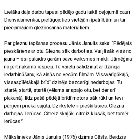
Lielāka daļa darbu tapusi pēdējo gadu laikā ceļojumā cauri
Dienvidamerikai, pielāgojoties vietējām īpatnībām un tur
pieejamajiem gleznošanas materiāliem.
Par gleznu tapšanas procesu Jānis Janulis saka: “Pēdējais
pieskāriens ar otu. Glezna sāk darboties. Vai jāsāk viss no
jauna – esi palaidis garām savu veiksmes mirkli. Jāmēģina
noķert nākamo iespēju. To varētu salīdzināt ar dzinēja
iedarbināšanu, kā ainās no vecām filmām. Vissvarīgākajā,
vissaspīlētākajā brīdī dzinējs bezcerīgi nedarbojas. Tu
startē, startē, startē (vēlams ar apaļo otu, bet der arī
plakanā), līdz pašā pēdējā brīdī motors sāk rūkt un tevi
pārņem prieka sajūta. Dzirkstele ir piešķīlusies. Glezna
darbojas. Ierūcas. Citreiz skaļāk, citreiz klusāk, bet tomēr
ierūcas.”
Mākslinieks Jānis Janulis (1976) dzimis Cēsīs. Beidzis