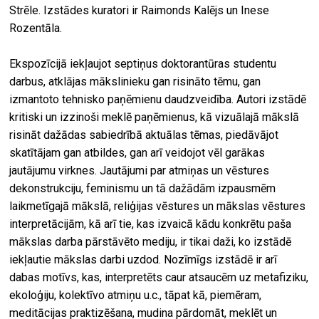
Strēle. Izstādes kuratori ir Raimonds Kalējs un Inese
Rozentāla.
Ekspozīcijā iekļaujot septiņus doktorantūras studentu
darbus, atklājas mākslinieku gan risināto tēmu, gan
izmantoto tehnisko paņēmienu daudzveidība. Autori izstādē
kritiski un izzinoši meklē paņēmienus, kā vizuālajā mākslā
risināt dažādas sabiedrībā aktuālas tēmas, piedāvājot
skatītājam gan atbildes, gan arī veidojot vēl garākas
jautājumu virknes. Jautājumi par atmiņas un vēstures
dekonstrukciju, feminismu un tā dažādām izpausmēm
laikmetīgajā mākslā, reliģijas vēstures un mākslas vēstures
interpretācijām, kā arī tie, kas izvaicā kādu konkrētu paša
mākslas darba pārstāvēto mediju, ir tikai daži, ko izstādē
iekļautie mākslas darbi uzdod. Nozīmīgs izstādē ir arī
dabas motīvs, kas, interpretēts caur atsaucēm uz metafiziku,
ekoloģiju, kolektīvo atmiņu u.c., tāpat kā, piemēram,
meditācijas praktizēšana, mudina pārdomāt, meklēt un