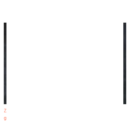
Galerijā ALMA
17. novembris, 2023
–
19. janvāris, 2024
Zane Tuča. Nosalusī saulespuķe. 2023. Audekls, akrils,
grafīts, 200x300 cm