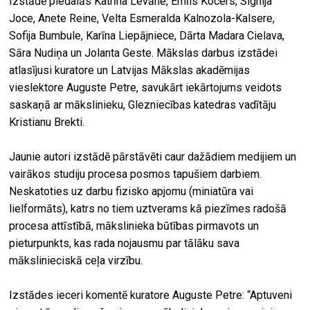
Izstādē piedalās Katrīna Levāne, Emīls Kocers, Signija
Joce, Anete Reine, Velta Esmeralda Kalnozola-Kalsere,
Sofija Bumbule, Karīna Liepājniece, Dārta Madara Cielava,
Sāra Nudiņa un Jolanta Geste. Mākslas darbus izstādei
atlasījusi kuratore un Latvijas Mākslas akadēmijas
vieslektore Auguste Petre, savukārt iekārtojums veidots
saskaņā ar mākslinieku, Glezniecības katedras vadītāju
Kristianu Brekti.
Jaunie autori izstādē pārstāvēti caur dažādiem medijiem un
vairākos studiju procesa posmos tapušiem darbiem.
Neskatoties uz darbu fizisko apjomu (miniatūra vai
lielformāts), katrs no tiem uztverams kā piezīmes radošā
procesa attīstībā, mākslinieka būtības pirmavots un
pieturpunkts, kas rada nojausmu par tālāku sava
mākslinieciskā ceļa virzību.
Izstādes ieceri komentē kuratore Auguste Petre: “Aptuveni