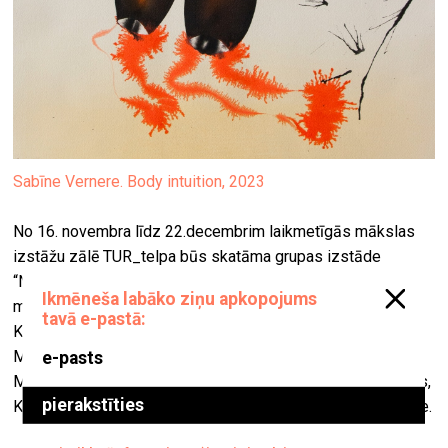
Sabīne Vernere. Body intuition, 2023
No 16. novembra līdz 22.decembrim laikmetīgās mākslas
izstāžu zālē TUR_telpa būs skatāma grupas izstāde
“Nākotnes Retrospekcijas”. Izstādē piedalīsies 17
mākslinieki – Uģis Albiņš, Reinis Bērziņš, Jānis Dzirnieks,
Krišjānis Elviks, Inga Erdmane, Andris Kaļiņins, Kate Krolle,
Maija Kurševa, Reinis Lodziņš, Anna Malicka, Marija Luīze
Meļķe, Miķelis Mūrnieks, Pauls Rietums, Edvards Shautens,
Kristīne Krauze-Slucka, Rūdolfs Štamers un Sabīne Vernere.