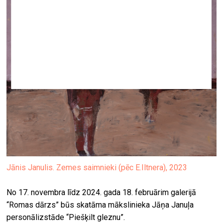
Jānis Janulis. Zemes saimnieki (pēc E.Iltnera), 2023
No 17. novembra līdz 2024. gada 18. februārim galerijā
“Romas dārzs” būs skatāma mākslinieka Jāņa Januļa
personālizstāde “Piešķilt gleznu”.