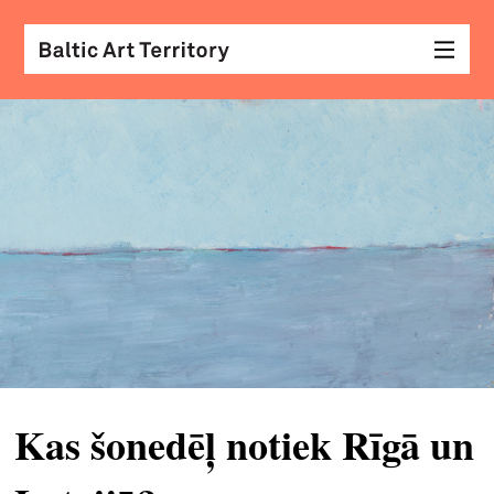
vizu
māk
sar
ar
kole
arhi
diza
&
mod
Kas šonedēļ notiek Rīgā un
skat
&