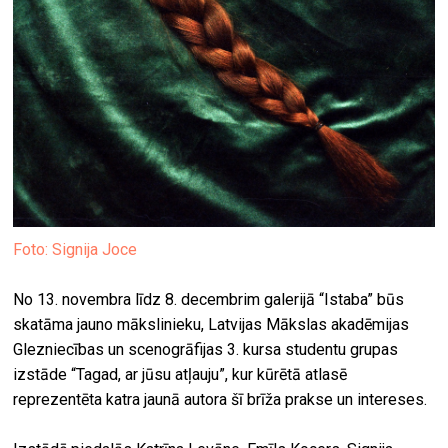
Foto: Signija Joce
No 13. novembra līdz 8. decembrim galerijā “Istaba” būs
skatāma jauno mākslinieku, Latvijas Mākslas akadēmijas
Glezniecības un scenogrāfijas 3. kursa studentu grupas
izstāde “Tagad, ar jūsu atļauju”, kur kūrētā atlasē
reprezentēta katra jaunā autora šī brīža prakse un intereses.