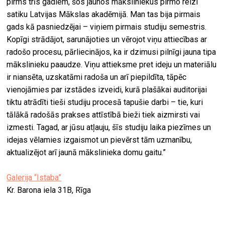
pirms trīs gadiem, šos jaunos māksliniekus pirmo reizi
satiku Latvijas Mākslas akadēmijā. Man tas bija pirmais
gads kā pasniedzējai – viņiem pirmais studiju semestris.
Kopīgi strādājot, sarunājoties un vērojot viņu attiecības ar
radošo procesu, pārliecinājos, ka ir dzimusi pilnīgi jauna tipa
mākslinieku paaudze. Viņu attieksme pret ideju un materiālu
ir niansēta, uzskatāmi radoša un arī piepildīta, tāpēc
vienojāmies par izstādes izveidi, kurā plašākai auditorijai
tiktu atrādīti tieši studiju procesā tapušie darbi – tie, kuri
tālākā radošās prakses attīstībā bieži tiek aizmirsti vai
izmesti. Tagad, ar jūsu atļauju, šīs studiju laika piezīmes un
idejas vēlamies izgaismot un pievērst tām uzmanību,
aktualizējot arī jaunā mākslinieka domu gaitu.”
Galerija “Istaba”
Kr. Barona iela 31B, Rīga