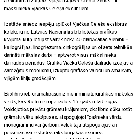
apskatāma izstāde “Vjačka Ceļešs. Grāmatzīmes” ar
mākslinieka Vjačkas Celeša ekslibriem.
Izstāde sniedz iespēju aplūkot Vjačkas Ceļeša ekslibrus
kolekciju no Latvijas Nacionālās bibliotēkas grafikas
krājuma, kurā ietilpst vairāk nekā 40 glabāšanas vienību –
ksilogrāfijas, linogriezuma, cinkogrāfijas un ofseta tehnikās
darināti mākslas darbi – aptverot visus mākslinieka
daiļrades periodus. Grafiķa Vjačka Celeša daiļrade izceļas ar
sarežģītu simbolismu, izkoptu grafisko valodu un smalkām,
vijīgām līniju gradācijām.
Ekslibris jeb grāmatīpašumzīme ir miniatūrgrafikas mākslas
veids, kas Rietumeiropā radies 15. gadsimta beigās.
Veidojoties privātu grāmatu krājumiem, ekslibris sāka rotāt
grāmatu vāku iekšpuses, atspoguļojot īpašnieka vārdu,
monogrammu vai ģerboni, vēlāk tajā atspoguļojās arī
personas vai iestādes raksturīgākās iezīmes,