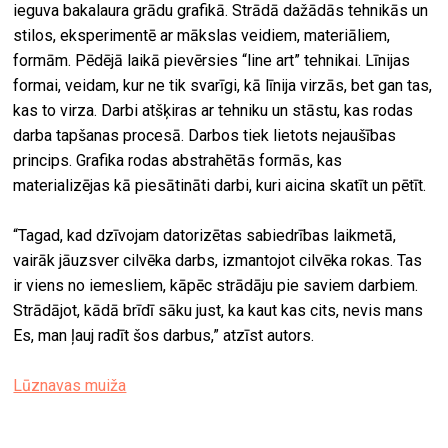
ieguva bakalaura grādu grafikā. Strādā dažādās tehnikās un
stilos, eksperimentē ar mākslas veidiem, materiāliem,
formām. Pēdējā laikā pievērsies “line art” tehnikai. Līnijas
formai, veidam, kur ne tik svarīgi, kā līnija virzās, bet gan tas,
kas to virza. Darbi atšķiras ar tehniku un stāstu, kas rodas
darba tapšanas procesā. Darbos tiek lietots nejaušības
princips. Grafika rodas abstrahētās formās, kas
materializējas kā piesātināti darbi, kuri aicina skatīt un pētīt.
“Tagad, kad dzīvojam datorizētas sabiedrības laikmetā,
vairāk jāuzsver cilvēka darbs, izmantojot cilvēka rokas. Tas
ir viens no iemesliem, kāpēc strādāju pie saviem darbiem.
Strādājot, kādā brīdī sāku just, ka kaut kas cits, nevis mans
Es, man ļauj radīt šos darbus,” atzīst autors.
Lūznavas muiža