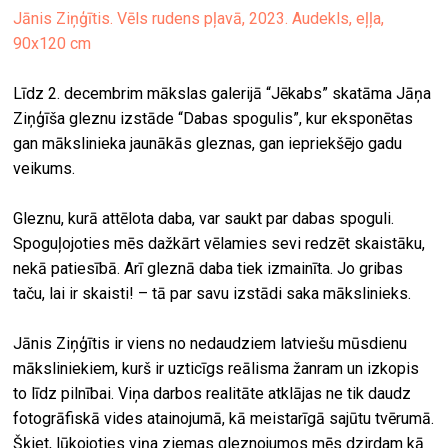
Jānis Ziņģītis. Vēls rudens pļavā, 2023. Audekls, eļļa,
90x120 cm
Līdz 2. decembrim mākslas galerijā “Jēkabs” skatāma Jāņa
Ziņģīša gleznu izstāde “Dabas spogulis”, kur eksponētas
gan mākslinieka jaunākās gleznas, gan iepriekšējo gadu
veikums.
Gleznu, kurā attēlota daba, var saukt par dabas spoguli.
Spoguļojoties mēs dažkārt vēlamies sevi redzēt skaistāku,
nekā patiesībā. Arī gleznā daba tiek izmainīta. Jo gribas
taču, lai ir skaisti! – tā par savu izstādi saka mākslinieks.
Jānis Ziņģītis ir viens no nedaudziem latviešu mūsdienu
māksliniekiem, kurš ir uzticīgs reālisma žanram un izkopis
to līdz pilnībai. Viņa darbos realitāte atklājas ne tik daudz
fotogrāfiskā vides atainojumā, kā meistarīgā sajūtu tvērumā.
Šķiet, lūkojoties viņa ziemas gleznojumos mēs dzirdam kā