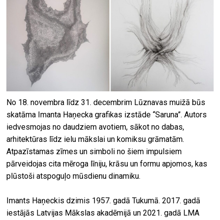
No 18. novembra līdz 31. decembrim Lūznavas muižā būs
skatāma Imanta Haņecka grafikas izstāde “Saruna”. Autors
iedvesmojas no daudziem avotiem, sākot no dabas,
arhitektūras līdz ielu mākslai un komiksu grāmatām.
Atpazīstamas zīmes un simboli no šiem impulsiem
pārveidojas cita mēroga līniju, krāsu un formu apjomos, kas
plūstoši atspoguļo mūsdienu dinamiku.
Imants Haņeckis dzimis 1957. gadā Tukumā. 2017. gadā
iestājās Latvijas Mākslas akadēmijā un 2021. gadā LMA