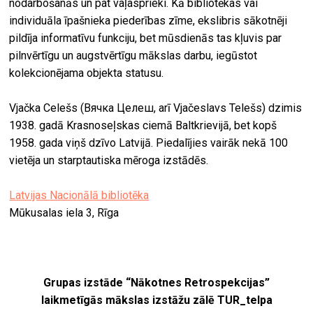
nodarbošanās un pat vaļasprieki. Kā bibliotēkas vai
individuāla īpašnieka piederības zīme, ekslibris sākotnēji
pildīja informatīvu funkciju, bet mūsdienās tas kļuvis par
pilnvērtīgu un augstvērtīgu mākslas darbu, iegūstot
kolekcionējama objekta statusu.
Vjačka Celešs (Вячка Целеш, arī Vjačeslavs Telešs) dzimis
1938. gadā Krasnoseļskas ciemā Baltkrievijā, bet kopš
1958. gada viņš dzīvo Latvijā. Piedalījies vairāk nekā 100
vietēja un starptautiska mēroga izstādēs.
Latvijas Nacionālā bibliotēka
Mūkusalas iela 3, Rīga
Grupas izstāde “Nākotnes Retrospekcijas”
laikmetīgās mākslas izstāžu zālē TUR_telpa