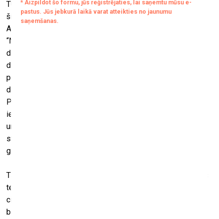
TUR_telpa kopā ar māksliniekiem atskatās uz to, kas līdz
šim paveikts, kā arī uzlūko to, kas vēl tikai gaidāms.
Aplūkojot savu ieguldījumu, mākslinieki reflektē par tēmu
“Nākotnes retrospekcija”, turklāt lielākā daļa radījuši jaunus
darbus, kas būs skatāmi pirmo reiz. Līdzās Latvijā
dzīvojošo mākslinieku darbiem, daudzi no tiem jau šobrīd
pārstāv Latvijas laikmetīgo mākslu visā Eiropā – izstādē
darbi ieradušies arī no Francijas, Vācijas, Nīderlandes,
Portugāles un Šveices. Izstādē apskatāmos darbus būs
iespējams iegādāties, līdzekļi tiks novirzīti māksliniekiem
un TUR_telpa turpmākajai darbībai. TUR_telpa jau šobrīd
strādā ar sešiem jauniem māksliniekiem, veidojot 2024.
gada programmu.
Tā kā TUR_telpa ir mākslinieku vadīta laikmetīgās mākslas
telpa, tās programmas un producēšanas virzītājspēks ir
ciešā saikne ar pašiem māksliniekiem. Apsverot to, kas
bijis, ir patiesi vērtīgi sākt gatavoties tam, kas vēl tikai