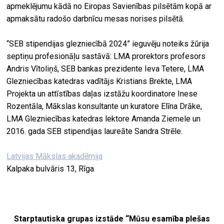
apmeklējumu kādā no Eiropas Savienības pilsētām kopā ar
apmaksātu radošo darbnīcu mesas norises pilsētā.
“SEB stipendijas glezniecībā 2024” ieguvēju noteiks žūrija
septiņu profesionāļu sastāvā: LMA prorektors profesors
Andris Vītoliņš, SEB bankas prezidente Ieva Tetere, LMA
Glezniecības katedras vadītājs Kristians Brekte, LMA
Projekta un attīstības daļas izstāžu koordinatore Inese
Rozentāla, Mākslas konsultante un kuratore Elīna Drāke,
LMA Glezniecības katedras lektore Amanda Ziemele un
2016. gada SEB stipendijas laureāte Sandra Strēle.
Latvijas Mākslas akadēmija
Kalpaka bulvāris 13, Rīga
Starptautiska grupas izstāde “Mūsu esamība plešas