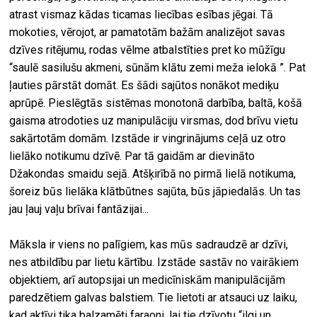
atrast vismaz kādas ticamas liecības esības jēgai. Tā
mokoties, vērojot, ar pamatotām bažām analizējot savas
dzīves ritējumu, rodas vēlme atbalstīties pret ko mūžīgu
“saulē sasilušu akmeni, sūnām klātu zemi meža ielokā ”. Pat
ļauties pārstāt domāt. Es šādi sajūtos nonākot mediķu
aprūpē. Pieslēgtās sistēmas monotonā darbība, baltā, košā
gaisma atrodoties uz manipulāciju virsmas, dod brīvu vietu
sakārtotām domām. Izstāde ir vingrinājums ceļā uz otro
lielāko notikumu dzīvē. Par tā gaidām ar dievināto
Džakondas smaidu sejā. Atšķirībā no pirmā lielā notikuma,
šoreiz būs lielāka klātbūtnes sajūta, būs jāpiedalās. Un tas
jau ļauj vaļu brīvai fantāzijai...
Māksla ir viens no palīgiem, kas mūs sadraudzē ar dzīvi,
nes atbildību par lietu kārtību. Izstāde sastāv no vairākiem
objektiem, arī autopsijai un medicīniskām manipulācijām
paredzētiem galvas balstiem. Tie lietoti ar atsauci uz laiku,
kad aktīvi tika balzamēti faraoni, lai tie dzīvotu “ilgi un