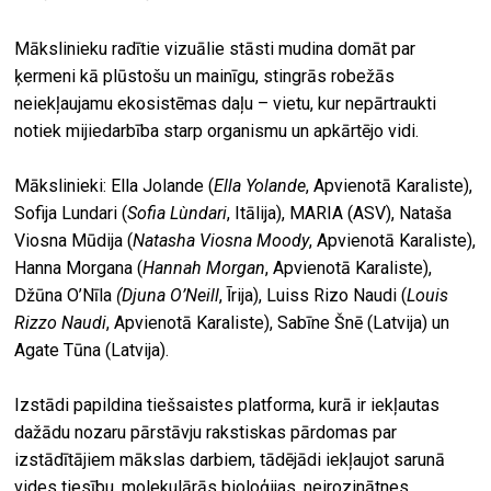
Mākslinieku radītie vizuālie stāsti mudina domāt par
ķermeni kā plūstošu un mainīgu, stingrās robežās
neiekļaujamu ekosistēmas daļu – vietu, kur nepārtraukti
notiek mijiedarbība starp organismu un apkārtējo vidi.
Mākslinieki: Ella Jolande (
Ella Yolande
, Apvienotā Karaliste),
Sofija Lundari (
Sofia Lùndari
, Itālija), MARIA (ASV), Nataša
Viosna Mūdija (
Natasha Viosna Moody
, Apvienotā Karaliste),
Hanna Morgana (
Hannah Morgan
, Apvienotā Karaliste),
Džūna O’Nīla
(Djuna O’Neill
, Īrija), Luiss Rizo Naudi (
Louis
Rizzo Naudi
, Apvienotā Karaliste), Sabīne Šnē (Latvija) un
Agate Tūna (Latvija).
Izstādi papildina tiešsaistes platforma, kurā ir iekļautas
dažādu nozaru pārstāvju rakstiskas pārdomas par
izstādītājiem mākslas darbiem, tādējādi iekļaujot sarunā
vides tiesību, molekulārās bioloģijas, neirozinātnes,