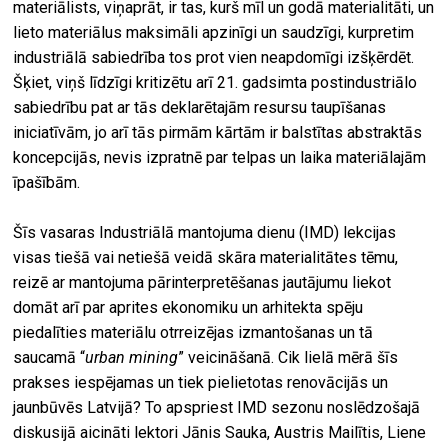
materiālists, viņaprāt, ir tas, kurš mīl un godā materialitāti, un
lieto materiālus maksimāli apzinīgi un saudzīgi, kurpretim
industriālā sabiedrība tos prot vien neapdomīgi izšķērdēt.
Šķiet, viņš līdzīgi kritizētu arī 21. gadsimta postindustriālo
sabiedrību pat ar tās deklarētajām resursu taupīšanas
iniciatīvām, jo arī tās pirmām kārtām ir balstītas abstraktās
koncepcijās, nevis izpratnē par telpas un laika materiālajām
īpašībām.
Šīs vasaras Industriālā mantojuma dienu (IMD) lekcijas
visas tiešā vai netiešā veidā skāra materialitātes tēmu,
reizē ar mantojuma pārinterpretēšanas jautājumu liekot
domāt arī par aprites ekonomiku un arhitekta spēju
piedalīties materiālu otrreizējas izmantošanas un tā
saucamā “
urban mining
” veicināšanā. Cik lielā mērā šīs
prakses iespējamas un tiek pielietotas renovācijās un
jaunbūvēs Latvijā? To apspriest IMD sezonu noslēdzošajā
diskusijā aicināti lektori Jānis Sauka, Austris Mailītis, Liene