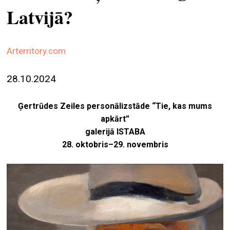
Latvijā?
ekrā
spiri
by
Arterritory.com
arte
gale
28.10.2024
ener
Ģertrūdes Zeiles personālizstāde “Tie, kas mums
arte
apkārt”
izde
galerijā ISTABA
28. oktobris–29. novembris
par
mu
meklēt