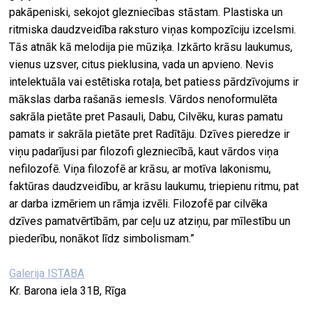
pakāpeniski, sekojot glezniecības stāstam. Plastiska un
ritmiska daudzveidība raksturo viņas kompozīciju izcelsmi.
Tās atnāk kā melodija pie mūziķa. Izkārto krāsu laukumus,
vienus uzsver, citus pieklusina, vada un apvieno. Nevis
intelektuāla vai estētiska rotaļa, bet patiess pārdzīvojums ir
mākslas darba rašanās iemesls. Vārdos nenoformulēta
sakrāla pietāte pret Pasauli, Dabu, Cilvēku, kuras pamatu
pamats ir sakrāla pietāte pret Radītāju. Dzīves pieredze ir
viņu padarījusi par filozofi glezniecībā, kaut vārdos viņa
nefilozofē. Viņa filozofē ar krāsu, ar motīva lakonismu,
faktūras daudzveidību, ar krāsu laukumu, triepienu ritmu, pat
ar darba izmēriem un rāmja izvēli. Filozofē par cilvēka
dzīves pamatvērtībām, par ceļu uz atziņu, par mīlestību un
piederību, nonākot līdz simbolismam.”
Galerija ISTABA
Kr. Barona iela 31B, Rīga