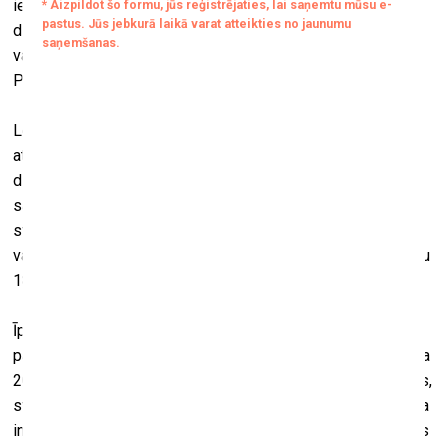
ietvaros 30. oktobrī plkst. 18.00 Dekoratīvās mākslas un
dizaina muzejā notiks Latvijas Arhitektūras muzeja
vadītājas, Mg. art. Ilzes Martinsones lekcija “Rīgas
Pasažieru stacija. Toreiz, tad, tagad”.
Lekcijas laikā tiks izzināta Rīgas Pasažieru stacijas
attīstība, sākot no 19. gadsimta, kad Rīgas-Daugavpils
dzelzceļa līnija tika atklāta, līdz mūsdienu pārmaiņām,
saistībā ar “Rail Baltica” būvniecību. Klausītāji uzzinās, kā
stacija mainījās un paplašinājās, pielāgojoties mainīgajām
vajadzībām un arhitektoniskajiem stiliem, sākot ar atklāšanu
1861. gadā un beidzot ar 20. gadsimta lielajām pārbūvēm.
Īpaša uzmanība tiks pievērsta stacijas rekonstrukcijām
padomju periodā. Īpašs notikums bija stacijas rekonstrukcija
20. gadsimta 70. gadu beigās, kuru īstenoja autoru kolektīvs,
starp kuriem bija Jānis Krievs. Lai arī projekts pamatā skāra
interjeru un vizuālās komunikācijas sistēmu, tas bija pirmais