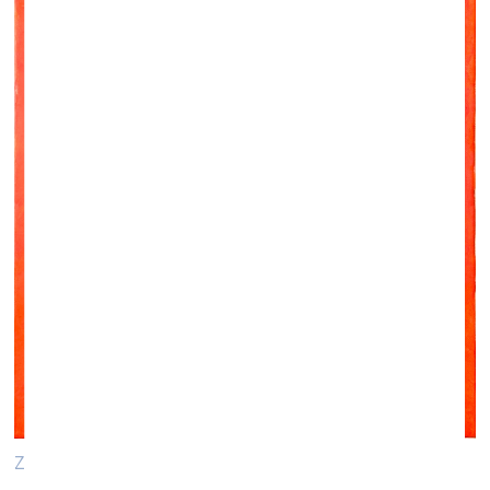
Zane Iltnere. Mīlestība. 2024, audekls, eļļa, 50x40 cm