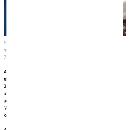
Skats no LNMM Antīkās un renesanses tēlniecības
nolējumu ekspozīcijas “Skulptūru mežs”. Foto: Kristiāna
Zelča
Atzīmējot Antīkās un renesanses tēlniecības nolējumu
ekspozīcijas “Skulptūru mežs” ceturto pastāvēšanas gadu,
31. oktobrī un 1. novembrī Mākslas muzejs RĪGAS BIRŽA
uzsāk starptautisku zinātnisko lasījumu sēriju par
autentiskumu un oriģinalitāti dažādās mākslas nozarēs –
“Autentiskums muzeju kolekcijās un pasaules kultūru
kontekstā. Pieredze, kritika un perspektīvas”.
Autentiskums un oriģinalitāte ir vieni no būtiskākajiem