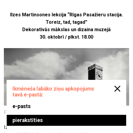
Ilzes Martinsones lekcija “Rīgas Pasažieru stacija.
Toreiz, tad, tagad”
Dekoratīvās mākslas un dizaina muzejā
30. oktobrī / plkst. 18.00
Foto: Laimonis Stīpnieks. Latvijas Arhitektūras muzejs
Izstādes “Jānis Krievs. Pagājusī nākotne” programmas