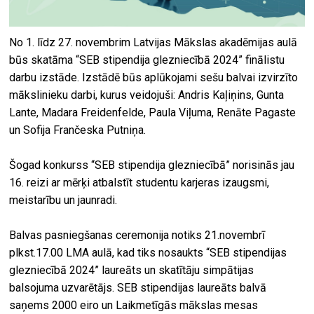
No 1. līdz 27. novembrim Latvijas Mākslas akadēmijas aulā
būs skatāma “SEB stipendija glezniecībā 2024” finālistu
darbu izstāde. Izstādē būs aplūkojami sešu balvai izvirzīto
mākslinieku darbi, kurus veidojuši: Andris Kaļiņins, Gunta
Lante, Madara Freidenfelde, Paula Viļuma, Renāte Pagaste
un Sofija Frančeska Putniņa.
Šogad konkurss “SEB stipendija glezniecībā” norisinās jau
16. reizi ar mērķi atbalstīt studentu karjeras izaugsmi,
meistarību un jaunradi.
Balvas pasniegšanas ceremonija notiks 21.novembrī
plkst.17.00 LMA aulā, kad tiks nosaukts “SEB stipendijas
glezniecībā 2024” laureāts un skatītāju simpātijas
balsojuma uzvarētājs. SEB stipendijas laureāts balvā
saņems 2000 eiro un Laikmetīgās mākslas mesas