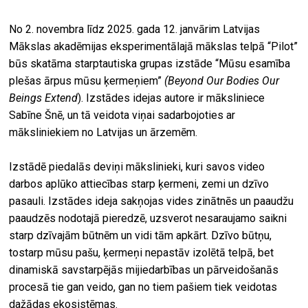
No 2. novembra līdz 2025. gada 12. janvārim Latvijas
Mākslas akadēmijas eksperimentālajā mākslas telpā “Pilot”
būs skatāma starptautiska grupas izstāde “Mūsu esamība
plešas ārpus mūsu ķermeņiem”
(Beyond Our Bodies Our
Beings Extend
). Izstādes idejas autore ir māksliniece
Sabīne Šnē, un tā veidota viņai sadarbojoties ar
māksliniekiem no Latvijas un ārzemēm.
Izstādē piedalās deviņi mākslinieki, kuri savos video
darbos aplūko attiecības starp ķermeni, zemi un dzīvo
pasauli. Izstādes ideja sakņojas vides zinātnēs un paaudžu
paaudzēs nodotajā pieredzē, uzsverot nesaraujamo saikni
starp dzīvajām būtnēm un vidi tām apkārt. Dzīvo būtņu,
tostarp mūsu pašu, ķermeņi nepastāv izolētā telpā, bet
dinamiskā savstarpējās mijiedarbības un pārveidošanās
procesā tie gan veido, gan no tiem pašiem tiek veidotas
dažādas ekosistēmas.