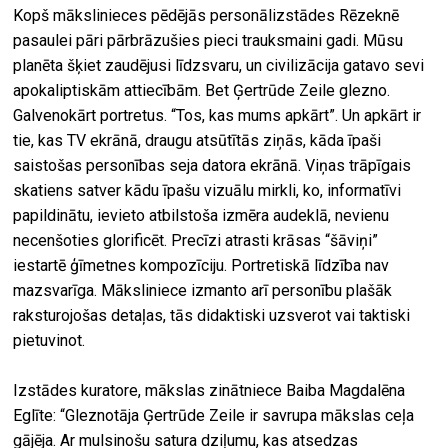
Kopš mākslinieces pēdējās personālizstādes Rēzeknē
pasaulei pāri pārbrāzušies pieci trauksmaini gadi. Mūsu
planēta šķiet zaudējusi līdzsvaru, un civilizācija gatavo sevi
apokaliptiskām attiecībām. Bet Ģertrūde Zeile glezno.
Galvenokārt portretus. “Tos, kas mums apkārt”. Un apkārt ir
tie, kas TV ekrānā, draugu atsūtītās ziņās, kāda īpaši
saistošas personības seja datora ekrānā. Viņas trāpīgais
skatiens satver kādu īpašu vizuālu mirkli, ko, informatīvi
papildinātu, ievieto atbilstoša izmēra audeklā, nevienu
necenšoties glorificēt. Precīzi atrasti krāsas “šāviņi”
iestartē ģīmetnes kompozīciju. Portretiskā līdzība nav
mazsvarīga. Māksliniece izmanto arī personību plašāk
raksturojošas detaļas, tās didaktiski uzsverot vai taktiski
pietuvinot.
Izstādes kuratore, mākslas zinātniece Baiba Magdalēna
Eglīte: “Gleznotāja Ģertrūde Zeile ir savrupa mākslas ceļa
gājēja. Ar mulsinošu satura dziļumu, kas atsedzas