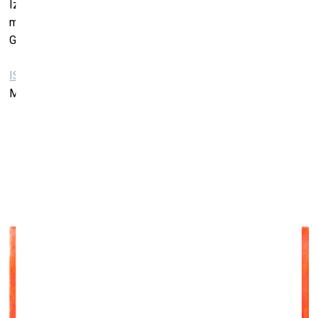
Izstādes scenogrāfiju un telpiskos risinājumus veidojis
mākslinieks Aleksejs Beļeckis. Izstādes kuratores ir Iveta
Gabaliņa un Laine Kristberga.
ISSP Galerija
Marijas iela 13-K3, Rīga
Grupas izstādes “Kailais galerists”
Galerijā
“
Māksla XO”
31.oktobris–7. decembris