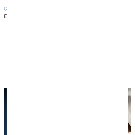
Galerija “Māksla XO”
Elizabetes ielā 14, Rīgā
Zinātniskie lasījumi “Autentiskums muzeju kolekcijās
un pasaules kultūru kontekstā.
Pieredze, kritika un
perspektīvas”
Mākslas muzejā RĪGAS BIRŽA
31. oktobris – 1. novembris