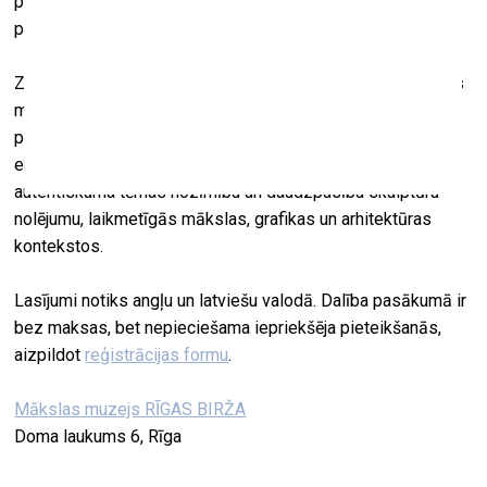
piederību un identitāti, kas mijiedarbojas ar sociālo,
politisko, estētisko un ētisko dimensiju.
Zinātniskie lasījumi atspoguļos Latvijas Nacionālā mākslas
muzeja (LNMM) sadarbību ar ārvalstu un pašmāju
pētniekiem Antīkās un renesanses tēlniecības nolējumu
ekspozīcijas “Skulptūru mežs” ietvaros, apzinās
autentiskuma tēmas nozīmību un daudzpusību skulptūru
nolējumu, laikmetīgās mākslas, grafikas un arhitektūras
kontekstos.
Lasījumi notiks angļu un latviešu valodā. Dalība pasākumā ir
bez maksas, bet nepieciešama iepriekšēja pieteikšanās,
aizpildot
reģistrācijas formu
.
Mākslas muzejs RĪGAS BIRŽA
Doma laukums 6, Rīga