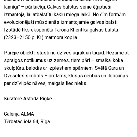
laimīgi” – pārlaicīgi. Galvas balstus senie ēģiptieši
izmantoja, lai atbalstītu kaklu miega laikā. No šīm formām
evolucionējuši mūsdienās izmantojamie galvas balsti.
Izstādē tiks eksponēta Farona Khentika galvas balsta
(2323–2150 p. Kr.) marmora kopija.
Pārējie objekti, stāsti no dzīves agrāk un tagad. Rezumējot
spraigos notikumus uz zemes, tiem pāri – smalka, koka
skulptūra, balodis ar izplestiem spārniem. Svētā Gara un
Dvēseles simbols – protams, klusās cerības un ilgošanās
par dzīvi pēc nāves, maigais liecinieks.
Kuratore Astrīda Riņķe.
Galerija ALMA
Tērbatas iela 64, Rīga