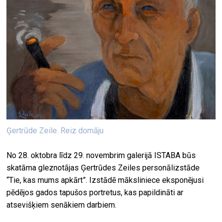
Ģertrūde Zeile. Reiz domāju
No 28. oktobra līdz 29. novembrim galerijā ISTABA būs
skatāma gleznotājas Ģertrūdes Zeiles personālizstāde
“Tie, kas mums apkārt”. Izstādē māksliniece eksponējusi
pēdējos gados tapušos portretus, kas papildināti ar
atsevišķiem senākiem darbiem.