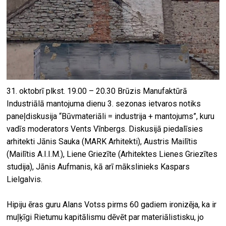
31. oktobrī plkst. 19.00 – 20.30 Brūzis Manufaktūrā
Industriālā mantojuma dienu 3. sezonas ietvaros notiks
paneļdiskusija “Būvmateriāli = industrija + mantojums”, kuru
vadīs moderators Vents Vīnbergs. Diskusijā piedalīsies
arhitekti Jānis Sauka (MARK Arhitekti), Austris Mailītis
(Mailītis A.I.I.M.), Liene Griezīte (Arhitektes Lienes Griezītes
studija), Jānis Aufmanis, kā arī mākslinieks Kaspars
Lielgalvis.
Hipiju ēras guru Alans Votss pirms 60 gadiem ironizēja, ka ir
muļķīgi Rietumu kapitālismu dēvēt par materiālistisku, jo