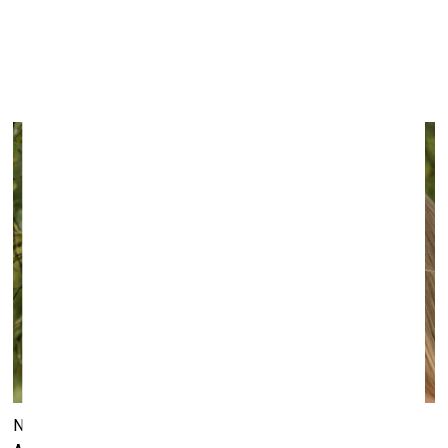
Annas Maskavas izstāde “Ancestral Body /
Senču
ķermenis”
ISSP Galerijā
31. oktobris, 2024
–
31. janvāris, 2025
No 31. oktobra līdz 31. janvārim ISSP Galerijā būs skatāma