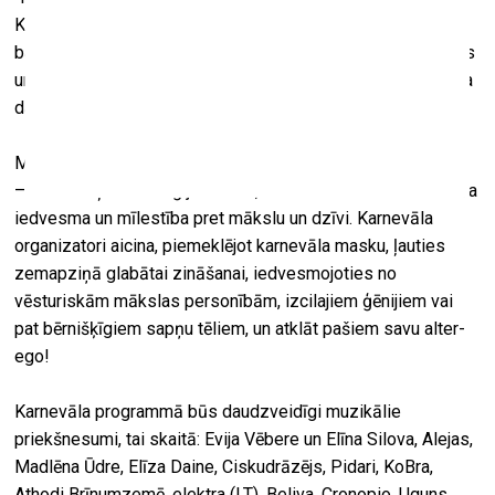
Karnevālā akadēmijas telpas kļūst par pārsteigumiem
bagātu pasauli – performances, koncerti, radošās darbnīcas
un košas maskas – tas viss un vēl vairāk sagaida karnevāla
dalībniekus līdz pat rītausmai!
Mistiskā persona Igors simbolizē mākslinieka radošo garu
– neizsmeļamu enerģijas avotu, kas vienlaikus ir nerimstoša
iedvesma un mīlestība pret mākslu un dzīvi. Karnevāla
organizatori aicina, piemeklējot karnevāla masku, ļauties
zemapziņā glabātai zināšanai, iedvesmojoties no
vēsturiskām mākslas personībām, izcilajiem ģēnijiem vai
pat bērnišķīgiem sapņu tēliem, un atklāt pašiem savu alter-
ego!
Karnevāla programmā būs daudzveidīgi muzikālie
priekšnesumi, tai skaitā: Evija Vēbere un Elīna Silova, Alejas,
Madlēna Ūdre, Elīza Daine, Ciskudrāzējs, Pidari, KoBra,
Athodi Brīnumzemē, elektra (LT), Beliva, Cronopio, Uguns,