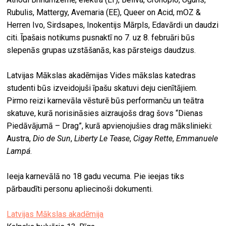
Rubulis, Mattergy, Avemaria (EE), Queer on Acid, mOZ &
Herren Ivo, Sirdsapes, Inokentijs Mārpls, Edavārdi un daudzi
citi. Īpašais notikums pusnaktī no 7. uz 8. februāri būs
slepenās grupas uzstāšanās, kas pārsteigs daudzus.
Latvijas Mākslas akadēmijas Vides mākslas katedras
studenti būs izveidojuši īpašu skatuvi deju cienītājiem.
Pirmo reizi karnevāla vēsturē būs performanču un teātra
skatuve, kurā norisināsies aizraujošs drag šovs “Dienas
Piedāvājumā – Drag”, kurā apvienojušies drag mākslinieki:
Austra,
Dio de Sun
,
Liberty Le Tease
,
Cigay Rette
,
Emmanuele
Lampá
.
Ieeja karnevālā no 18 gadu vecuma. Pie ieejas tiks
pārbaudīti personu apliecinoši dokumenti.
Latvijas Mākslas akadēmija