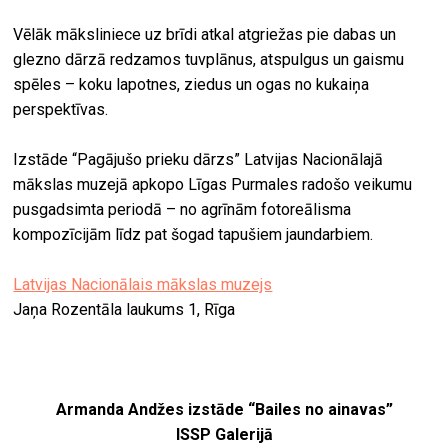
Vēlāk māksliniece uz brīdi atkal atgriežas pie dabas un
glezno dārzā redzamos tuvplānus, atspulgus un gaismu
spēles – koku lapotnes, ziedus un ogas no kukaiņa
perspektīvas.
Izstāde “Pagājušo prieku dārzs” Latvijas Nacionālajā
mākslas muzejā apkopo Līgas Purmales radošo veikumu
pusgadsimta periodā – no agrīnām fotoreālisma
kompozīcijām līdz pat šogad tapušiem jaundarbiem.
Latvijas Nacionālais mākslas muzejs
Jaņa Rozentāla laukums 1, Rīga
Armanda Andžes izstāde “Bailes no ainavas”
ISSP Galerijā