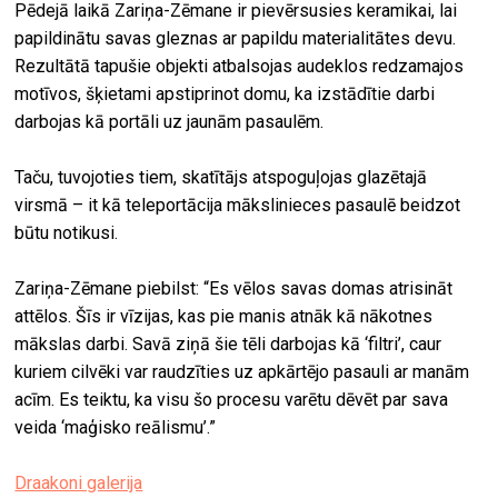
Pēdejā laikā Zariņa-Zēmane ir pievērsusies keramikai, lai
papildinātu savas gleznas ar papildu materialitātes devu.
Rezultātā tapušie objekti atbalsojas audeklos redzamajos
motīvos, šķietami apstiprinot domu, ka izstādītie darbi
darbojas kā portāli uz jaunām pasaulēm.
Taču, tuvojoties tiem, skatītājs atspoguļojas glazētajā
virsmā – it kā teleportācija mākslinieces pasaulē beidzot
būtu notikusi.
Zariņa-Zēmane piebilst: “Es vēlos savas domas atrisināt
attēlos. Šīs ir vīzijas, kas pie manis atnāk kā nākotnes
mākslas darbi. Savā ziņā šie tēli darbojas kā ‘filtri’, caur
kuriem cilvēki var raudzīties uz apkārtējo pasauli ar manām
acīm. Es teiktu, ka visu šo procesu varētu dēvēt par sava
veida ‘maģisko reālismu’.”
Draakoni galerija