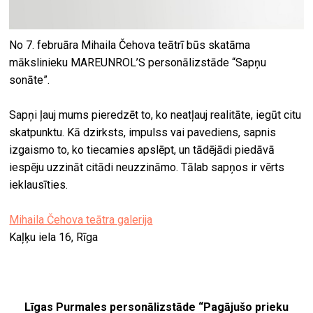
No 7. februāra Mihaila Čehova teātrī būs skatāma
mākslinieku MAREUNROL’S personālizstāde “Sapņu
sonāte”.
Sapņi ļauj mums pieredzēt to, ko neatļauj realitāte, iegūt citu
skatpunktu. Kā dzirksts, impulss vai pavediens, sapnis
izgaismo to, ko tiecamies apslēpt, un tādējādi piedāvā
iespēju uzzināt citādi neuzzināmo. Tālab sapņos ir vērts
ieklausīties.
Mihaila Čehova teātra galerija
Kaļķu iela 16, Rīga
Līgas Purmales personālizstāde “Pagājušo prieku