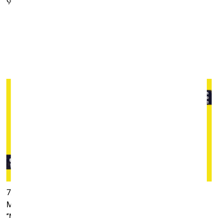
85. Latvijas Mākslas akadēmijas karnevāls
7. februārī
7. februārī jau 85. reizi notiks leģendām apvītais Latvijas
Mākslas akadēmijas karnevāls, kura vadmotīvs šogad būs
“Mākslinieka gars:
Igor c’est la vie, Igor c’est l’amour
”.