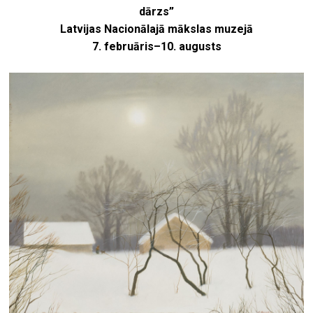
dārzs”
Latvijas Nacionālajā mākslas muzejā
7. februāris–10. augusts