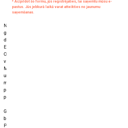
No 6. februāra līdz 7. martam Tallinas ielā 94, Grīziņkalnā ar
grupas izstādi “Daļa laika” tiks atklāta jauna mākslas un
dizaina galerija “Daļa laika’’. Izstāde apvienos mākslinieku
Evijas Pintānes, Janas Ribkinas, Lotes Vilmas Vītiņas,
Oskara Veilanda, Paula Rietuma un Zigmunda Lapsas
vizuālas pārdomas par mākslas darba un laika attiecībām.
Mākslinieku individuālā pieredze manifestējas metaforiski
un saturiski daudzšķautņainos attēlos, kas atklāj mūsdienu
mākslinieka fragmentāro un izaicinošo darba procesu,
paralēli aicinot aizdomāties par katra skatītāja
personiskajām “laika daļām”.
Galerija “Daļa laika” ir jauna, nekomerciāla, mākslinieku un
biedrības “Neatlaidība” dibinātāju Lienes un Oskars
Pavlovska vadīta galerija. Galerija sadarbosies ar