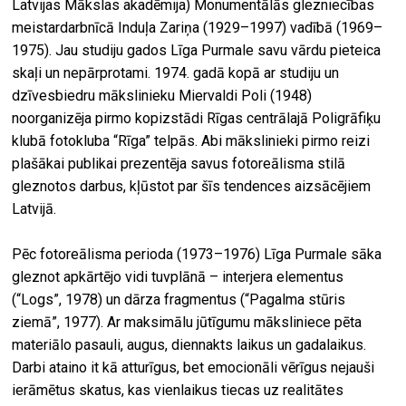
Latvijas Mākslas akadēmija) Monumentālās glezniecības
meistardarbnīcā Induļa Zariņa (1929–1997) vadībā (1969–
1975). Jau studiju gados Līga Purmale savu vārdu pieteica
skaļi un nepārprotami. 1974. gadā kopā ar studiju un
dzīvesbiedru mākslinieku Miervaldi Poli (1948)
noorganizēja pirmo kopizstādi Rīgas centrālajā Poligrāfiķu
klubā fotokluba “Rīga” telpās. Abi mākslinieki pirmo reizi
plašākai publikai prezentēja savus fotoreālisma stilā
gleznotos darbus, kļūstot par šīs tendences aizsācējiem
Latvijā.
Pēc fotoreālisma perioda (1973–1976) Līga Purmale sāka
gleznot apkārtējo vidi tuvplānā – interjera elementus
(“Logs”, 1978) un dārza fragmentus (“Pagalma stūris
ziemā”, 1977). Ar maksimālu jūtīgumu māksliniece pēta
materiālo pasauli, augus, diennakts laikus un gadalaikus.
Darbi ataino it kā atturīgus, bet emocionāli vērīgus nejauši
ierāmētus skatus, kas vienlaikus tiecas uz realitātes