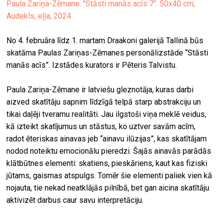
Paula Zariņa-Zēmane. "Stāsti manās acīs 7". 50x40 cm,
Audekls, eļļa, 2024
No 4. februāra līdz 1. martam Draakoni galerijā Tallinā būs
skatāma Paulas Zariņas-Zēmanes personālizstāde “Stāsti
manās acīs”. Izstādes kurators ir Pēteris Talvistu.
Paula Zariņa-Zēmane ir latviešu gleznotāja, kuras darbi
aizved skatītāju sapnim līdzīgā telpā starp abstrakciju un
tikai daļēji tveramu realitāti. Jau ilgstoši viņa meklē veidus,
kā izteikt skatījumus un stāstus, ko uztver savām acīm,
radot ēteriskas ainavas jeb “ainavu ilūzijas”, kas skatītājam
nodod noteiktu emocionālu pieredzi. Šajās ainavās parādās
klātbūtnes elementi: skatiens, pieskāriens, kaut kas fiziski
jūtams, gaismas atspulgs. Tomēr šie elementi paliek vien kā
nojauta, tie nekad neatklājās pilnībā, bet gan aicina skatītāju
aktivizēt darbus caur savu interpretāciju.