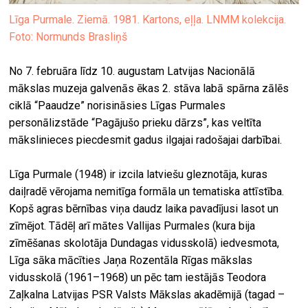
Līga Purmale. Ziemā. 1981. Kartons, eļļa. LNMM kolekcija.
Foto: Normunds Brasliņš
No 7. februāra līdz 10. augustam Latvijas Nacionālā
mākslas muzeja galvenās ēkas 2. stāva labā spārna zālēs
ciklā “Paaudze” norisināsies Līgas Purmales
personālizstāde “Pagājušo prieku dārzs”, kas veltīta
mākslinieces piecdesmit gadus ilgajai radošajai darbībai.
Līga Purmale (1948) ir izcila latviešu gleznotāja, kuras
daiļradē vērojama nemitīga formāla un tematiska attīstība.
Kopš agras bērnības viņa daudz laika pavadījusi lasot un
zīmējot. Tādēļ arī mātes Vallijas Purmales (kura bija
zīmēšanas skolotāja Dundagas vidusskolā) iedvesmota,
Līga sāka mācīties Jaņa Rozentāla Rīgas mākslas
vidusskolā (1961–1968) un pēc tam iestājās Teodora
Zaļkalna Latvijas PSR Valsts Mākslas akadēmijā (tagad –