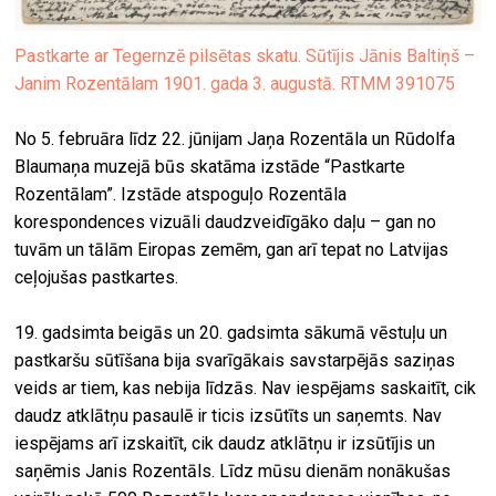
Pastkarte ar Tegernzē pilsētas skatu. Sūtījis Jānis Baltiņš –
Janim Rozentālam 1901. gada 3. augustā. RTMM 391075
No 5. februāra līdz 22. jūnijam Jaņa Rozentāla un Rūdolfa
Blaumaņa muzejā būs skatāma izstāde “Pastkarte
Rozentālam”. Izstāde atspoguļo Rozentāla
korespondences vizuāli daudzveidīgāko daļu – gan no
tuvām un tālām Eiropas zemēm, gan arī tepat no Latvijas
ceļojušas pastkartes.
19. gadsimta beigās un 20. gadsimta sākumā vēstuļu un
pastkaršu sūtīšana bija svarīgākais savstarpējās saziņas
veids ar tiem, kas nebija līdzās. Nav iespējams saskaitīt, cik
daudz atklātņu pasaulē ir ticis izsūtīts un saņemts. Nav
iespējams arī izskaitīt, cik daudz atklātņu ir izsūtījis un
saņēmis Janis Rozentāls. Līdz mūsu dienām nonākušas