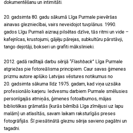
dokumentēšanu un intimitāti.
20. gadsimta 80. gadu sākumā Līga Purmale pievēršas
ainavas glezniecībai, vairs neveidojot tuvplānus. 1990.
gados Līgu Purmali aizrauj pilsētas dzīve, tās ritmi un vide –
kafejnīcas, krustojumi, gājēju pārejas, subkultūru pārstāvji,
tango dejotāji, bokseri un grafiti mākslinieki.
2012. gadā radītajā darbu sērijā “
Flashback
” Līga Purmale
atgriežas pie fotoreālisma principiem. Caur savas ģimenes
prizmu autore aplūko Latvijas vēstures notikumus no
20. gadsimta sākuma līdz 1975. gadam, kad viņa uzsāka
profesionālo karjeru. Iedvesmu darbiem Purmale smēlusies
personīgajās atmiņās, ģimenes fotoalbumos, mājas
bibliotēkas grāmatās (kurās bērnībā Līga zīmējusi uz lapu
malām) un atlasītās, savam laikam raksturīgās preses
fotogrāfijās. Šī piesātinātā gleznu sērija savieno pagātni un
tagadni.