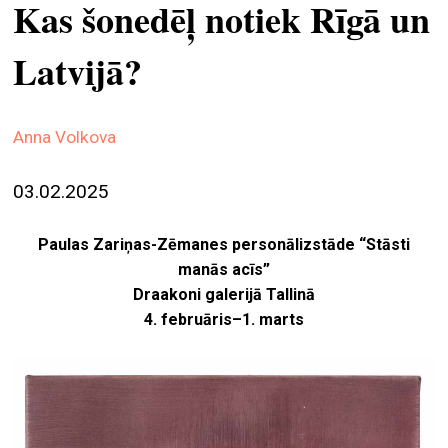
Kas šonedēļ notiek Rīgā un
ekrā
Latvijā?
spiri
by
arte
Anna Volkova
gale
ener
03.02.2025
arte
izde
Paulas Zariņas-Zēmanes personālizstāde “Stāsti
manās acīs”
par
Draakoni galerijā Tallinā
mu
4. februāris–1. marts
meklēt