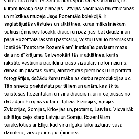
vairāk nekā 500 Rozentāla korespondences vienības, no
kurām lielākā daļa glabājas Latvijas Nacionālā rakstniecības
un mūzikas muzeja Jaņa Rozentāla kolekcijā. Ir
saglabājušās vēstules un atklātnes, kuras māksliniekam
sūtījuši ģimenes locekļi, draugi un paziņas; bet daudz ir arī
paša Rozentāla rakstītu pastkaršu, vēstuļu vai to melnrakstu.
Izstādē “Pastkarte Rozentālam” ir atlasīta pavisam maza
daļa no šī krājuma. Galvenokārt tās ir atklātnes, kurās
rakstīto vēstījumu papildina īpašs vizuālais noformējums:
dabas un pilsētas skatu, arhitektūras pieminekļu un portretu
fotogrāfijas, dažādu žanru mākslas darbu reprodukcijas u.c.
Tās sniedz priekšstatu par tēliem un ainām, kas šķita
saistošas Rozentālam un viņa draugiem, un ir ceļojušas no
dažādām Eiropas vietām: Itālijas, Francijas, Vācijas
Zviedrijas, Somijas, Krievijas un, protams, Latvijas. Visvairāk
atklātņu ceļo starp Latviju un Somiju, Rozentālam
sarakstoties ar Elliju, kad viņa ilgāku laiku uzturas savā
dzimtenē, viesojoties pie ģimenes.