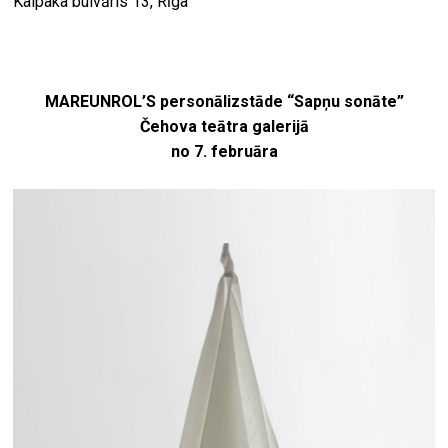
Kalpaka bulvāris 13, Rīga
MAREUNROL’S personālizstāde “Sapņu sonāte”
Čehova teātra galerijā
no 7. februāra