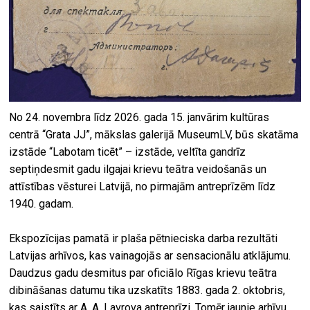
No 24. novembra līdz 2026. gada 15. janvārim kultūras
centrā “Grata JJ”, mākslas galerijā MuseumLV, būs skatāma
izstāde “Labotam ticēt” – izstāde, veltīta gandrīz
septiņdesmit gadu ilgajai krievu teātra veidošanās un
attīstības vēsturei Latvijā, no pirmajām antreprīzēm līdz
1940. gadam.
Ekspozīcijas pamatā ir plaša pētnieciska darba rezultāti
Latvijas arhīvos, kas vainagojās ar sensacionālu atklājumu.
Daudzus gadu desmitus par oficiālo Rīgas krievu teātra
dibināšanas datumu tika uzskatīts 1883. gada 2. oktobris,
kas saistīts ar A. A. Lavrova antreprīzi. Tomēr jaunie arhīvu