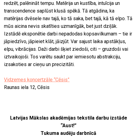
redzēt, palēnināt tempu. Matērija un kustība, intuīcija un
transcendence saplūst klusā spēkā. Tā atgādina, ka
matērijas dvēsele nav tajā, ko tā saka, bet tajā, kā tā elpo. Tā
mūs aicina nevis skatīties uzmanīgāk, bet just dziļāk.
Izstādē eksponētie darbi nepadodas kopsavilkumam – tie ir
jāpiedzīvo, jāpieiet klāt, jāizjūt. Var sajust laika apstākļus,
elpu, vibrācijas. Daži darbi šķiet ziedoši, citi – gruzdoši vai
iztvaikojoši. Tos varētu saukt par iemiesotu abstrakciju,
izsakoties ar cieņu un precizitāti.
Vidzemes koncertzāle “Cēsis”
Raunas iela 12, Cēsis
Latvijas Mākslas akadēmijas tekstila darbu izstāde
“Aust!”
Tukuma audēju darbnīcā