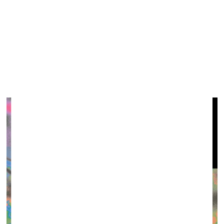
Jauno mākslinieku kustības “apmale93” izstāde
“Teurģija Sekularizācija Frichki”
LMMDV jaunbūves izstāžu zālē
28. novembris–9. decembris