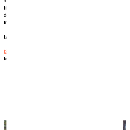
maskulinitātes izpausmju trauslumu. Vairāku gadu garumā
fiksētie fotodarbi skatītājam atklāj perspektīvu, kas caur
dejotāju performatīvo praksi ļauj saskatīt alternatīvu
tradicionālajai vīrieša ķermeņa uztverei.
Izstādes kuratore ir Iveta Gabaliņa.
ISSP galerija
Marijas iela 13 k-3, Berga Bazārs, Rīga
Lauras Dzērves personālizstāde “Tēvzemei un
dzīvībai”
Liepājas muzejā
28. novembris, 2025–22. februāris, 2026