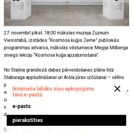
27. novembrī plkst. 18.00 mākslas muzeja Zuzeum
Viesistabā, izstādes “Kosmosa kuģis Zeme” publiskās
programmas ietvaros, mākslas vēsturniece Megija Milberga
sniegs lekciju “Kosmosa kuģa apzaļumošana”.
No Staļina grandiozā dabas pārveidošanas plāna līdz
Staburaga appludināšanai un Arāla jūras izžūšanai – vēlīno
padomju periodu raksturo virkne notikumu, kas būtiski
ietekmējuši cilvēku attiecības ar dabu. Šī lekcija “apzaļumos”
izstādi “Kosmosa kuģis Zeme”, pievēršoties tām vides
vēsturēm, kas veidojušās paralēli izstādē redzamajiem
darbiem.
Mākslas muzejs Zuzeum