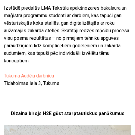
Izstādē piedalās LMA Tekstila apakšnozares bakalaura un
maģistra programmu studenti ar darbiem, kas tapuši gan
vēsturiskajās koka stellēs, gan digitalizētajās ar roku
aužamajās žakarda stellēs. Skatītāji redzēs mācību procesa
visu posmu rezultātus – no pirmajiem tehniku apguves
paraudziņiem līdz komplicētiem gobelēniem un žakarda
audumiem, kas tapuši pēc individuāli izvēlētu tēmu
konceptiem.
Tukuma Audēju darbnīca
Tidaholmas iela 3, Tukums
Dizaina birojs H2E gūst starptautiskus panākumus