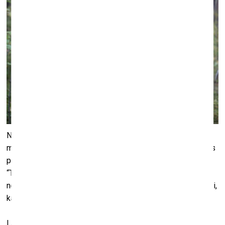
No 28. novembra līdz 2026. gada 22. februārim Liepājas
muzeja anfilādē būs skatāma mākslinieces Lauras Dzērves
personālizstāde – multimediālā tekstilmākslas izstāde
“Tēvzemei un dzīvībai”, kas atspoguļo gan sāpīgo, gan
neglīto mūsu sabiedrības daļu, uzsverot smeldzīgo realitāti,
ka latviešu tauta izmirst.
Laura Dzērve savā mākslā pievēršas aktuālām tēmām,