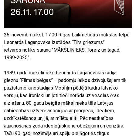
26. novembrī plkst. 17.00 Rīgas Laikmetīgās mākslas telpā
Leonarda Laganovska izstādes “Tīrs griezums”
ietvaros notiks saruna “MĀKSLINIEKS. Toreiz un tagad.
1989-2025”.
1989. gadā mākslinieks Leonards Laganovskis radīja
gleznu “Filmas beigas” – padomju laikos dzīvojušajiem tik
pazīstamo kinostudijas Mosfiļm pēdējā kadra latvisko
versiju, kas ironiski un ļoti tieši norāda uz veselas ēras
aiziešanu. 80. gadu beigās mākslinieka tēls Latvijas
sabiedrības uztverē asociējās ar progresu, ideāliem,
uzdrīkstēšanos un, jā, ar mīlētu eliti. Pēc neatkarības
atjaunošanas zuda ideoloģiskie ierobežojumi un cenzūra.
Taču 90. gadi nozīmēja arī spēju pielāgoties tirgus