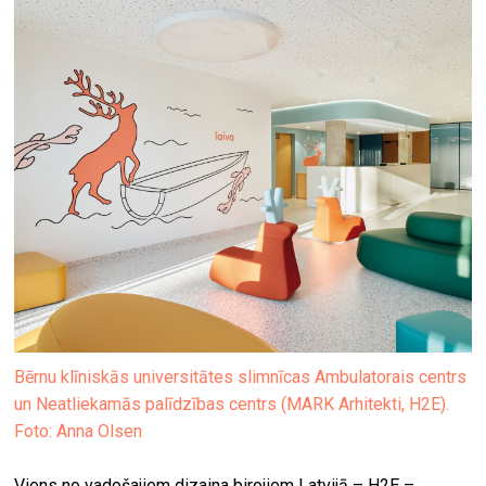
Bērnu klīniskās universitātes slimnīcas Ambulatorais centrs
un Neatliekamās palīdzības centrs (MARK Arhitekti, H2E).
Foto: Anna Olsen
Viens no vadošajiem dizaina birojiem Latvijā – H2E –