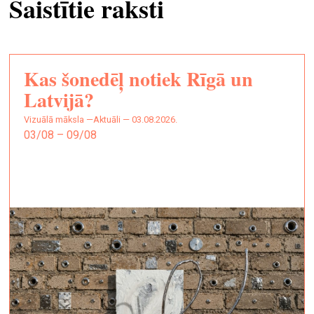
Saistītie raksti
Kas šonedēļ notiek Rīgā un
Latvijā?
vizuālā māksla —
Aktuāli — 03.08.2026.
03/08 – 09/08