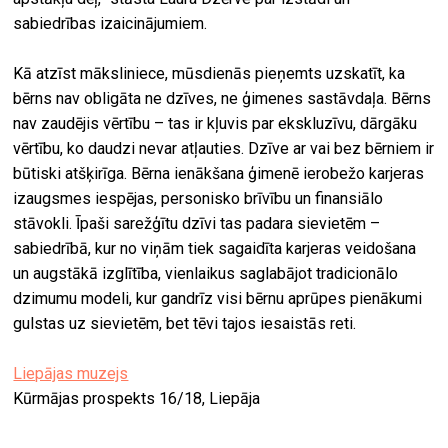
sabiedrības izaicinājumiem.
Kā atzīst māksliniece, mūsdienās pieņemts uzskatīt, ka
bērns nav obligāta ne dzīves, ne ģimenes sastāvdaļa. Bērns
nav zaudējis vērtību – tas ir kļuvis par ekskluzīvu, dārgāku
vērtību, ko daudzi nevar atļauties. Dzīve ar vai bez bērniem ir
būtiski atšķirīga. Bērna ienākšana ģimenē ierobežo karjeras
izaugsmes iespējas, personisko brīvību un finansiālo
stāvokli. Īpaši sarežģītu dzīvi tas padara sievietēm –
sabiedrībā, kur no viņām tiek sagaidīta karjeras veidošana
un augstākā izglītība, vienlaikus saglabājot tradicionālo
dzimumu modeli, kur gandrīz visi bērnu aprūpes pienākumi
gulstas uz sievietēm, bet tēvi tajos iesaistās reti.
Liepājas muzejs
Kūrmājas prospekts 16/18, Liepāja