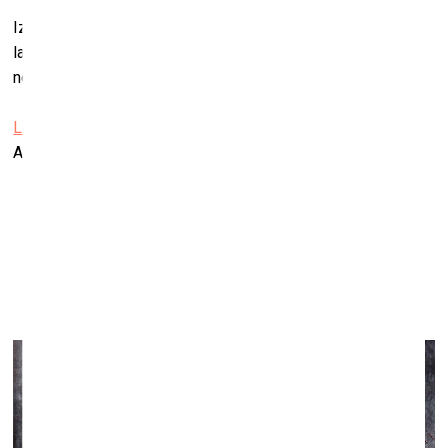
Izstāde aicina iepazīt jaunās paaudzes skatījumu uz
laikmetīgo kultūrtelpu – drosmīgu, daudzslāņainu un
neparedzamu.
LMMDV jaunbūves izstāžu zāle
Alejas iela 18, Liepāja
Irinas Tīres personālizstāde “Smalkuma tehnika”
Liepājas okupācijas muzejā
27. novembris, 2025–1. februāris, 2026