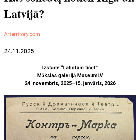
ekrā
Latvijā?
spiri
by
arte
Arterritory.com
gale
24.11.2025
ener
arte
Izstāde “Labotam ticēt”
izde
Mākslas galerijā MuseumLV
24. novembris, 2025–15. janvāris, 2026
par
mu
meklēt