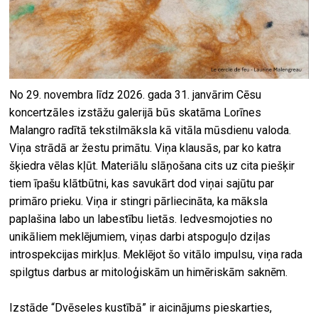
No 29. novembra līdz 2026. gada 31. janvārim Cēsu
koncertzāles izstāžu galerijā būs skatāma Lorīnes
Malangro radītā tekstilmāksla kā vitāla mūsdienu valoda.
Viņa strādā ar žestu primātu. Viņa klausās, par ko katra
šķiedra vēlas kļūt. Materiālu slāņošana cits uz cita piešķir
tiem īpašu klātbūtni, kas savukārt dod viņai sajūtu par
primāro prieku. Viņa ir stingri pārliecināta, ka māksla
paplašina labo un labestību lietās. Iedvesmojoties no
unikāliem meklējumiem, viņas darbi atspoguļo dziļas
introspekcijas mirkļus. Meklējot šo vitālo impulsu, viņa rada
spilgtus darbus ar mitoloģiskām un himēriskām saknēm.
Izstāde “Dvēseles kustībā” ir aicinājums pieskarties,