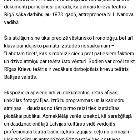
dokumenti pārliecinoši pierāda, ka pirmais krievu teātris
Rīgā sāka darbību jau 1873. gadā, antreprenera N. I. Ivanova
vadībā.
Šis atklājums ne tikai precizē vēsturisko hronoloģiju, bet arī
kļuva par idejisko pamatu izstādes nosaukumam –
“Labotam ticēt”, kas simbolizē cieņu pret patiesiem faktiem
un dzīvo atmiņu par teātra īsto vēsturi. Šodien var droši teikt:
Rīgas Krievu teātris ir vecākais darbojošais krievu teātris
Baltijas valstīs.
Ekspozīcija apvieno arhīvu dokumentus, retas afišas,
unikālas fotogrāfijas, izrāžu programmas un laikabiedru
atmiņas – daudzas no tām pirmo reizi tiek izstādītas
plašākai publikai. Apmeklētāji varēs izsekot, kā sarežģītajā
un daudznacionālajā Latvijas kultūras vidē veidojās
profesionāla teātra tradīcija, kas izgājusi ceļu no pirmajām
viesizrādēm un antreprīzēm līdz pastāvīgas skatuves