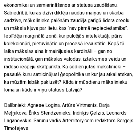
ekonomikai un samierināšanos ar statusa zaudēšanu.
Sabiedrībā, kuras dzīvi diktēja naudas maiņas un skarba
sadzīve, mākslinieks palēnām zaudēja garīgā līdera oreolu
un māksla kļuva par lietu, kas “nav pirmā nepieciešamība”.
Ieslīdēja marginālā zonā, kur pulcējās intelektuāļi, pāris
kolekcionāri, pietuvinātie un procesā iesaistītie. Kopš tā
laika mākslas aina ir mainījusies kardināli – gan no
institucionālā, gan mākslas valodas, izteiksmes veidu un
radošo iespēju skatpunkta. Kā šodien jūtas mākslinieki –
pasaulē, kuru satricinājusi ģeopolitika un kur jau atkal atskan,
ka mūzām labāk paklusēt? Kāda ir mūsdienu mākslinieku
loma un kāds ir viņu statuss Latvijā?
Dalībnieki: Agnese Logina, Artūrs Virtmanis, Darja
Meļņikova, Ēriks Stendzenieks, Indriķis Ģelzis, Leonards
Laganovskis. Sarunu vadīs Arterritory.com redaktors Sergejs
Timofejevs.