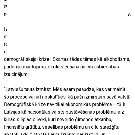
izaicina gan sevi, gan skatītājus, atklājot to, ko dažkārt
nevēlamies redzēt. Izstādes centrā – patiesums un drosme.
Izstādes darbi apvieno tekstilmākslas tradīcijas ar
mūsdienīgām interpretācijām, atgādina par vērtībām un
rosina pārdomas par mūsu paražām un nākotni. Mākslas
darbos tiek izspēlēti dažādi scenāriji, meklējot iemeslus
demogrāfiskajai krīzei. Skartas tādas tēmas kā alkoholisms,
padomju mantojums, skolu slēgšana un citi sabiedrības
izaicinājumi.
“Latviešu tauta izmirst. Mēs esam paaudze, kas var mainīt
šo procesu vai arī noskatīties, kā paši izmirstam savā valstī.
Demogrāfiskā krīze nav tikai ekonomikas problēma – tā ir
Latvijas kā nacionālas valsts pastāvēšanas problēma, aiz
kuras slēpjas cilvēki, kuri neveido ģimenes atkarību,
finansiālu grūtību, veselības problēmu un citu sarežģītu
apstākļu dēļ,” stāsta Laura Dzērve par izstādi un