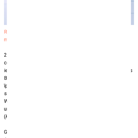
Rozi Braidoti “Nomadiskie subjekti”, Latvijas Laikmetīgās
mākslas centra Tulkojumu sērija, publicitātes foto
27. novembrī plkst. 18.00 Latvijas Laikmetīgās mākslas
centrā tiks atklāts jau 19.
Tulkojumu sērijas
izdevums –
ievērojamās feminisma un posthumānisma filozofes Rozes
Braidoti grāmata “Nomadiskie subjekti”. Atvēršanu pavadīs
īpaši veidota performanču programma “Charge”, kas tapusi
sadarbībā ar Kauņas Mākslinieku nama projektu “Obscene
West. BMW”. Programmā piedalās mākslinieki no Baltijas
un Ukrainas – Joelis Aškinis,
Normal Babyy
un
Olga Stein
(
Kalynovska-Kravčuk
).
Grāmata “Nomadiskie subjekti”, kas pirmo reizi izdota