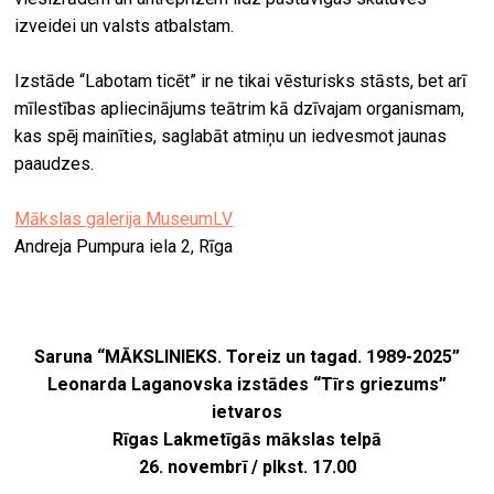
izveidei un valsts atbalstam.
Izstāde “Labotam ticēt” ir ne tikai vēsturisks stāsts, bet arī
mīlestības apliecinājums teātrim kā dzīvajam organismam,
kas spēj mainīties, saglabāt atmiņu un iedvesmot jaunas
paaudzes.
Mākslas galerija MuseumLV
Andreja Pumpura iela 2, Rīga
Saruna “MĀKSLINIEKS. Toreiz un tagad. 1989-2025”
Leonarda Laganovska
izstādes “Tīrs griezums”
ietvaros
Rīgas Lakmetīgās mākslas telpā
26. novembrī / plkst. 17.00