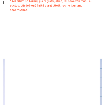
Lāčplēša iela 101, Rīga
Rozi Braidoti grāmatas “Nomadiskie subjekti”
atvēršana
LLMC performanču programma “Charge”
Laikmetīgās mākslas centra birojā
27. novembrī