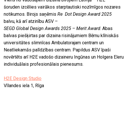
šoruden izcēlies vairākos starptautiski nozīmīgos nozares
notikumos. Birojs saņēmis
Re Dot Design Award 2025
balvu, kā arī atzinību ASV –
SEGD Global Design Awards 2025
–
Merit Award
. Abas
balvas piešķirtas par dizaina risinājumiem Bērnu klīniskās
universitātes slimnīcas Ambulatorajam centram un
Neatliekamās palīdzības centram. Papildus ASV īpaši
novērtēts arī H2E vadošo dizaineru Ingūnas un Holgera Eleru
individuālais profesionālais pienesums.
H2E Design Studio
Vīlandes iela 1, Rīga