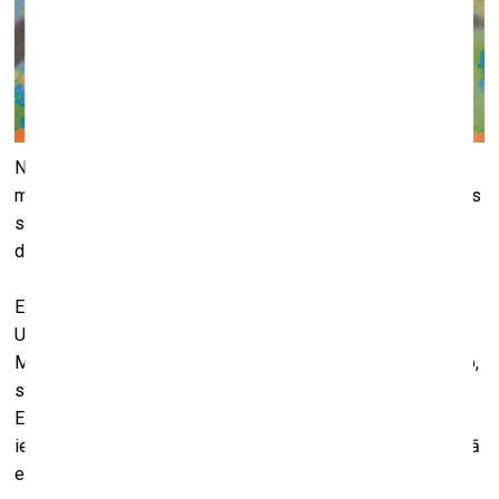
No 28. novembra līdz 9. decembrim Liepājas Mūzikas,
mākslas un dizaina vidusskolas jaunbūves izstāžu zālē būs
skatāma jauno mākslinieku kustības “apmale93” radošo
darbu izstāde “Teurģija Sekularizācija Frichki”.
Ekspozīcija apvieno māksliniekus no LMMDV, Latvijas
Universitātes, Latvijas Mākslas akadēmijas un Jūrmalas
Mākslas skolas, kuri pēta robežas starp sakrālo un profāno,
starp identitāti un troksni. Jaunie mākslinieki pievēršas
Eiropas estētikas noguruma un atdzimšanas tēmām,
iedvesmojoties no neofolka, post-supremātisma un digitālā
ezotērisma vizuālajiem kodiem.