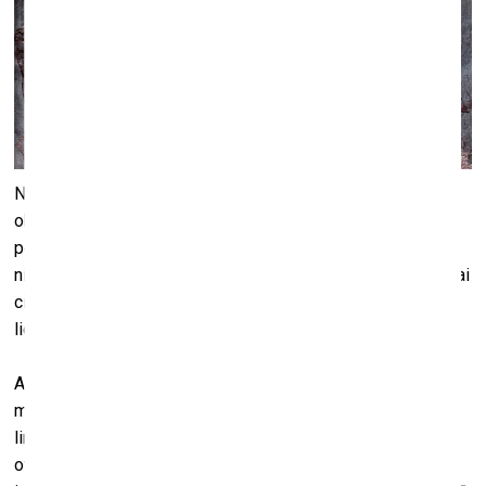
No 27. novembra līdz 2026. gada 1. februārim Liepājas
okupācijas muzeja izstāžu zālē būs skatāma Irinas Tīres
personālizstāde “Smalkuma tehnika”. Izstādē aplūkojama
niecīga daļa no Irinas Tīres paveiktā. Aizkadrā paliek ne tikai
citi zīmējumi un grafikas, bet arī mākslinieces fotogrāfijas,
lietišķā daiļrade un mākslas vingrošanas laiki.
Aplūkojamie darbi veikti dažādās tehnikās, kuras
māksliniece profesionāli pārzina. Starp grafikām
linogriezumā, zīmējumu novilkumiem monotipijā, akvatintā,
oforta un aukstās adatas tehnikā, iezogas akvareļi un