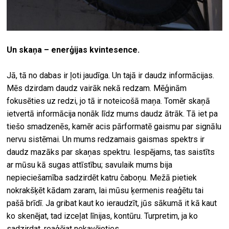
Un skaņa – enerģijas kvintesence.
Jā, tā no dabas ir ļoti jaudīga. Un tajā ir daudz informācijas.
Mēs dzirdam daudz vairāk nekā redzam. Mēģinām
fokusēties uz redzi, jo tā ir noteicošā maņa. Tomēr skaņā
ietvertā informācija nonāk līdz mums daudz ātrāk. Tā iet pa
tiešo smadzenēs, kamēr acis pārformatē gaismu par signālu
nervu sistēmai. Un mums redzamais gaismas spektrs ir
daudz mazāks par skaņas spektru. Iespējams, tas saistīts
ar mūsu kā sugas attīstību; savulaik mums bija
nepieciešamība sadzirdēt katru čaboņu. Mežā pietiek
nokrakšķēt kādam zaram, lai mūsu ķermenis reaģētu tai
pašā brīdī. Ja gribat kaut ko ieraudzīt, jūs sākumā it kā kaut
ko skenējat, tad izceļat līnijas, kontūru. Turpretim, ja ko
sadzirdat, reaģējat nekavējoties.