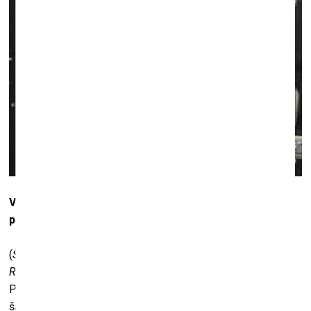
Vai mēdz gadīties, ka, piemēram, kaut kur ceļojat, un
pēkšņi kāda ļoti interesanta skaņa…
(
Šajā brīdī kāda neparasta skaņa atskan no ostas puses.
Rauls Kellers noplāta rokas, it kā parādot – lūk, te ir!
)
Protams. Ceļojumos ņemu līdzi skaņu ierakstu ierīci. Taču
šādus ierakstus instalācijās neizmantoju. No tiem drīzāk