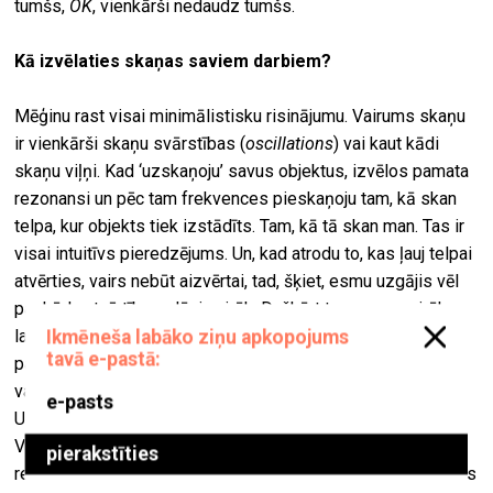
tumšs,
OK
, vienkārši nedaudz tumšs.
Kā izvēlaties skaņas saviem darbiem?
Mēģinu rast visai minimālistisku risinājumu. Vairums skaņu
ir vienkārši skaņu svārstības (
oscillations
) vai kaut kādi
skaņu viļņi. Kad ‘uzskaņoju’ savus objektus, izvēlos pamata
rezonansi un pēc tam frekvences pieskaņoju tam, kā skan
telpa, kur objekts tiek izstādīts. Tam, kā tā skan man. Tas ir
visai intuitīvs pieredzējums. Un, kad atrodu to, kas ļauj telpai
atvērties, vairs nebūt aizvērtai, tad, šķiet, esmu uzgājis vēl
par kādu atvērtības slāni vairāk. Dažkārt tas prasa vairāk
laika, citreiz atkal viss notiek ļoti dabiski. Man tas ir pats
patīkamākais darba posms – viss ir uzstādīts un ieslēgts,
var apsēsties un noskaņot visu kopumu, kopējo skanējumu.
Un vienmēr gribas, lai šai darba daļai atliek vairāk laika.
Vienkārši norimt, piesēst un sajust telpu skaņā. Tomēr
reizēm uzstādīšanas process prasa vairāk laika, nekā ir bijis