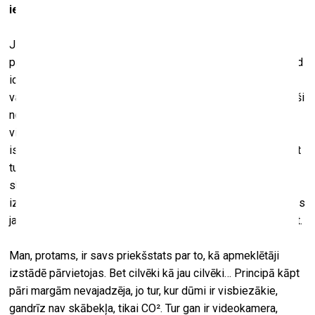
iekļūt tanī nevar.
Jā, var uzkāpt pa kāpnēm un ieraudzīt istabu, kurā ir
pastiprinātājs, taču iekļūt tanī nevar. Taisni tas gadījums, kad
idejas realizācijas procesā telpa sāk piedāvāt pati savus
variantus. Sākotnēji ideja bija savādāka – šo istabu vienkārši
nobloķēt. Ar visu pastiprinātāju, kas darbojas jaudīgāk par
visiem pārējiem objektiem. No augšas varētu uzkāpt uz šīs
istabas griestiem un itin kā dzirdēt, ka tur kaut kas ir. Turklāt
tur pa virsu ir uzbērti skaņu izolējoša materiāla gabali, un
skaņa ir izpludināta. Kad sākām visu likt pa vietām,
izrādījās, ka nav vajadzības šo istabu aiztaisīt pavisam. Viss
jau notiek – jūs istabu redzat, dzirdat, bet iekļūt tanī nevarat.
Man, protams, ir savs priekšstats par to, kā apmeklētāji
izstādē pārvietojas. Bet cilvēki kā jau cilvēki… Principā kāpt
pāri margām nevajadzēja, jo tur, kur dūmi ir visbiezākie,
gandrīz nav skābekļa, tikai CO². Tur gan ir videokamera,