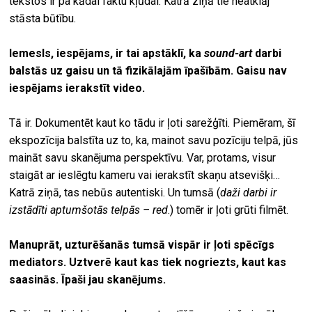
tekstos ir pa kādai faktu kļūdai. Katrā ziņā tie neatklāj
stāsta būtību.
Iemesls, iespējams, ir tai apstāklī, ka
sound-art
darbi
balstās uz gaisu un tā fizikālajām īpašībām. Gaisu nav
iespējams ierakstīt video.
Tā ir. Dokumentēt kaut ko tādu ir ļoti sarežģīti. Piemēram, šī
ekspozīcija balstīta uz to, ka, mainot savu pozīciju telpā, jūs
maināt savu skanējuma perspektīvu. Var, protams, visur
staigāt ar ieslēgtu kameru vai ierakstīt skaņu atsevišķi…
Katrā ziņā, tas nebūs autentiski. Un tumsā (
daži darbi ir
izstādīti aptumšotās telpās
– red
.) tomēr ir ļoti grūti filmēt.
Manuprāt, uzturēšanās tumsā vispār ir ļoti spēcīgs
mediators. Uztverē kaut kas tiek nogriezts, kaut kas
saasinās. Īpaši jau skanējums.