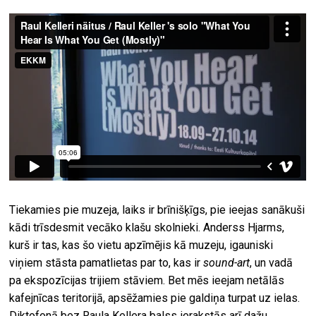
Tiekamies pie muzeja, laiks ir brīnišķīgs, pie ieejas sanākuši
kādi trīsdesmit vecāko klašu skolnieki. Anderss Hjarms,
kurš ir tas, kas šo vietu apzīmējis kā muzeju, igauniski
viņiem stāsta pamatlietas par to, kas ir
sound-art
, un vadā
pa ekspozīcijas trijiem stāviem. Bet mēs ieejam netālās
kafejnīcas teritorijā, apsēžamies pie galdiņa turpat uz ielas.
Diktofonā bez Raula Kellera balss ierakstās arī dažu