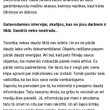
garāmbraucošu mašīnu skaņas, kaimiņu replikas, kaut kāda
čīkstoņa un dūkoņa.
Gatavodamies intervijai, skatījos, kas no jūsu darbiem ir
tīklā. Gandrīz neko neatradu…
Taisnība, nekas daudz tīklā nav ielikts. Un es ne pārāk
daudz laika veltu dokumentēšanai. Objektu radīšana paņem
pārāk daudz enerģijas. Arī tad, kad pats filmēju savus
objektus, šie materiāli visbiežāk paliek manā arhīvā. Es
pārāk neticu pašreklāmai. Var šķist, ka ir viegli pēc viena
klipa spriest par mākslinieku vai izstādi. Tomēr pastāv liela
varbūtība, ka tas būs sava veida vienkāršojums.
Saprotu, ka pierodam pie tā, ka internetā ir pieejams daudz
informācijas. Taču neesmu drošs, ka gribu to veicināt un iet
mediju ēras pavadā. Jā, informācija par mani ir atrodama,
taču tā izriet no citu par mani rakstītā. Un arī šajos kritiķu