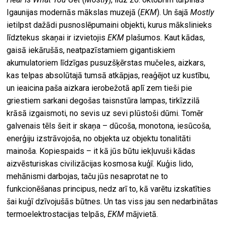
Igaunijas modernās mākslas muzejā (
EKM
). Un šajā
Mostly
ietilpst dažādi pusnoslēpumaini objekti, kurus mākslinieks
līdztekus skaņai ir izvietojis
EKM
plašumos. Kaut kādas,
gaisā iekārušās, neatpazīstamiem gigantiskiem
akumulatoriem līdzīgas pusuzšķērstas mučeles, aizkars,
kas telpas absolūtajā tumsā atkāpjas, reaģējot uz kustību,
un ieaicina paša aizkara ierobežotā aplī zem tieši pie
griestiem sarkani degošas taisnstūra lampas, tirkīzzilā
krāsā izgaismoti, no sevis uz sevi plūstoši dūmi. Tomēr
galvenais tēls šeit ir skaņa – dūcoša, monotona, iesūcoša,
enerģiju izstrāvojoša, no objekta uz objektu tonalitāti
mainoša. Kopiespaids – it kā jūs būtu iekļuvuši kādas
aizvēsturiskas civilizācijas kosmosa kuģī. Kuģis lido,
mehānismi darbojas, taču jūs nesaprotat ne to
funkcionēšanas principus, nedz arī to, kā varētu izskatīties
šai kuģī dzīvojušās būtnes. Un tas viss jau sen nedarbinātas
termoelektrostacijas telpās,
EKM
mājvietā.