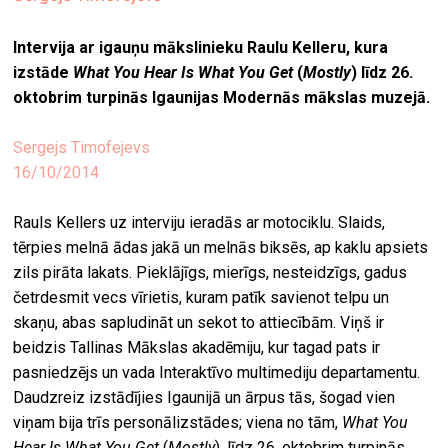
ekrā
Intervija ar igauņu mākslinieku Raulu Kelleru, kura
spiri
izstāde
What You Hear Is What You Get
(
Mostly
) līdz 26.
by
oktobrim turpinās Igaunijas Modernās mākslas muzejā.
arte
Sergejs Timofejevs
gale
16/10/2014
ener
arte
Rauls Kellers uz interviju ieradās ar motociklu. Slaids,
izde
tērpies melnā ādas jakā un melnās biksēs, ap kaklu apsiets
zils pirāta lakats. Pieklājīgs, mierīgs, nesteidzīgs, gadus
par
četrdesmit vecs vīrietis, kuram patīk savienot telpu un
mu
skaņu, abas sapludināt un sekot to attiecībām. Viņš ir
beidzis Tallinas Mākslas akadēmiju, kur tagad pats ir
pasniedzējs un vada Interaktīvo multimediju departamentu.
meklēt
Daudzreiz izstādījies Igaunijā un ārpus tās, šogad vien
viņam bija trīs personālizstādes; viena no tām,
What You
Hear Is What You Get
(
Mostly
), līdz 26. oktobrim turpinās