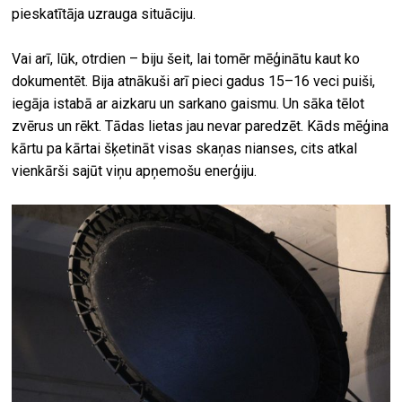
pieskatītāja uzrauga situāciju.
Vai arī, lūk, otrdien – biju šeit, lai tomēr mēģinātu kaut ko
dokumentēt. Bija atnākuši arī pieci gadus 15–16 veci puiši,
iegāja istabā ar aizkaru un sarkano gaismu. Un sāka tēlot
zvērus un rēkt. Tādas lietas jau nevar paredzēt. Kāds mēģina
kārtu pa kārtai šķetināt visas skaņas nianses, cits atkal
vienkārši sajūt viņu apņemošu enerģiju.