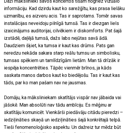
Daži mākslinieki savos koncertos tīšām nogriež vizuālo
informāciju. Kad dzirdu kaut ko sarežģītu, kas prasa lielāku
uzmanību, es aizveru acis. Tas ir saprotams. Tomēr savas
instalācijas neveidoju pilnīgā tumsā. Tas ir diezgan liels
izaicinājums auditorijai, cilvēkiem ir diskomforts. Pat šajā
izstādē, daļējā tumsā, dažs labs nejūtas savā ādā.
Daudziem šķiet, ka tumsa ir kaut kas drūms. Pats gan
neredzu nekāda sakara starp reālu tumsu un simbolisku,
tumsas spēkiem un tamlīdzīgām lietām. Man tā drīzāk ir
iespēja koncentrēties. Tāpēc vienmēr brīnos, ja kāds
saskata manos darbos kaut ko biedējošu. Tas ir kaut kas
tāds, par ko man pašam nav ne jausmas.
Domāju, ka māksliniekam skatītājs vispār nav jābaida vai
jāšokē. Man absolūti nav tādu ambīciju. Es mēģinu ar
skatītāju komunicēt. Vienkārši piedāvāju citādu pieredzi –
iedziļināties skaņā un iedziļināties šajā konkrētajā telpā.
Tieši fenomenoloģisko aspektu. Un dažreiz tur mēdz būt