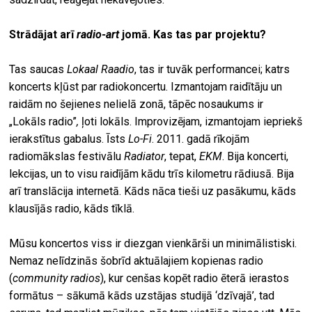
Strādājat arī
radio-art
jomā. Kas tas par projektu?
Tas saucas
Lokaal Raadio
, tas ir tuvāk performancei; katrs
koncerts kļūst par radiokoncertu. Izmantojam raidītāju un
raidām no šejienes nelielā zonā, tāpēc nosaukums ir
„Lokāls radio”
,
ļoti lokāls. Improvizējam, izmantojam iepriekš
ierakstītus gabalus. Īsts
Lo-Fi
. 2011. gadā rīkojām
radiomākslas festivālu
Radiator
, tepat,
EKM
. Bija koncerti,
lekcijas, un to visu raidījām kādu trīs kilometru rādiusā. Bija
arī translācija internetā. Kāds nāca tieši uz pasākumu, kāds
klausījās radio, kāds tīklā.
Mūsu koncertos viss ir diezgan vienkārši un minimālistiski.
Nemaz nelīdzinās šobrīd aktuālajiem kopienas radio
(
community radios
), kur cenšas kopēt radio ēterā ierastos
formātus – sākumā kāds uzstājas studijā ‘dzīvajā’, tad