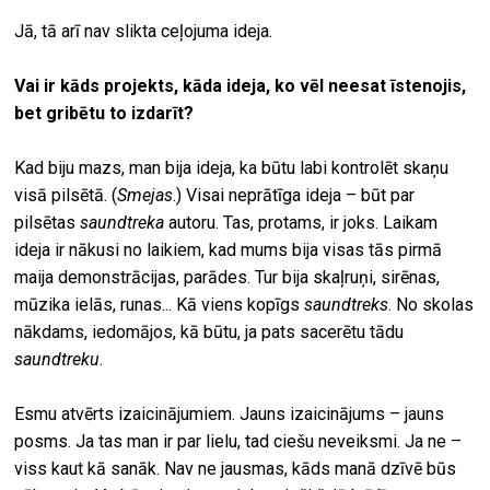
Jā, tā arī nav slikta ceļojuma ideja.
Vai ir kāds projekts, kāda ideja, ko vēl neesat īstenojis,
bet gribētu to izdarīt?
Kad biju mazs, man bija ideja, ka būtu labi kontrolēt skaņu
visā pilsētā. (
Smejas
.) Visai neprātīga ideja – būt par
pilsētas
saundtreka
autoru. Tas, protams, ir joks. Laikam
ideja ir nākusi no laikiem, kad mums bija visas tās pirmā
maija demonstrācijas, parādes. Tur bija skaļruņi, sirēnas,
mūzika ielās, runas... Kā viens kopīgs
saundtreks
. No skolas
nākdams, iedomājos, kā būtu, ja pats sacerētu tādu
saundtreku
.
Esmu atvērts izaicinājumiem. Jauns izaicinājums – jauns
posms. Ja tas man ir par lielu, tad ciešu neveiksmi. Ja ne –
viss kaut kā sanāk. Nav ne jausmas, kāds manā dzīvē būs