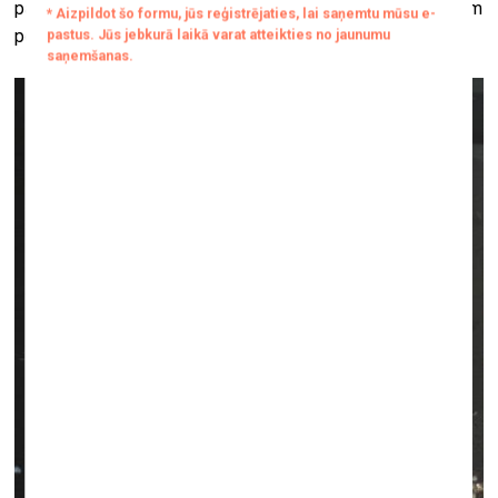
paredzēts, un vienmēr gribas vēl mazlietiņ laika šim pēdējam
posmam. Lai to izbaudītu.