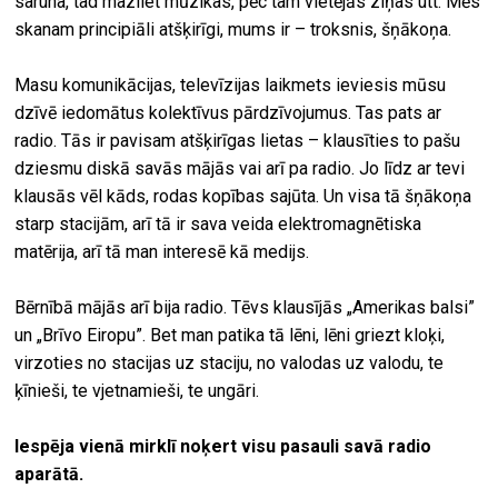
saruna, tad mazliet mūzikas, pēc tam vietējās ziņas utt. Mēs
skanam principiāli atšķirīgi, mums ir – troksnis, šņākoņa.
Masu komunikācijas, televīzijas laikmets ieviesis mūsu
dzīvē iedomātus kolektīvus pārdzīvojumus. Tas pats ar
radio. Tās ir pavisam atšķirīgas lietas – klausīties to pašu
dziesmu diskā savās mājās vai arī pa radio. Jo līdz ar tevi
klausās vēl kāds, rodas kopības sajūta. Un visa tā šņākoņa
starp stacijām, arī tā ir sava veida elektromagnētiska
matērija, arī tā man interesē kā medijs.
Bērnībā mājās arī bija radio. Tēvs klausījās „Amerikas balsi”
un „Brīvo Eiropu”. Bet man patika tā lēni, lēni griezt kloķi,
virzoties no stacijas uz staciju, no valodas uz valodu, te
ķīnieši, te vjetnamieši, te ungāri.
Iespēja vienā mirklī noķert visu pasauli savā radio
aparātā.