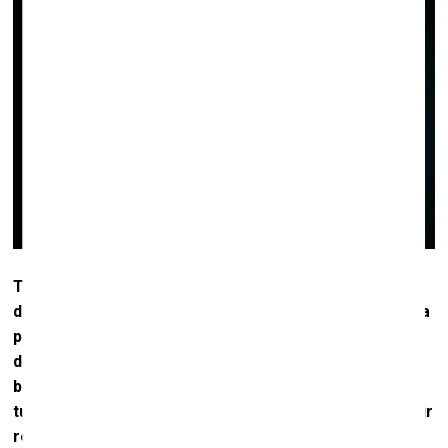
Trešajā stāvā, kur ir zāle ar prožektoru izgaismotiem
dūmiem, pirms manis iegāja kāda meitene. Viņa pārlēca
pāri ierobežojuma margām un apsēdās lejā, tieši uz šo
dūmu robežas. Laikam, lai labāk tajos ielūkotos. Kad
būvējat instalācijas, iztēlojaties jeb plānojat, kā cilvēki
tur kustēsies, kā uzvedīsies? Tur taču vēl ir telpa, kas ir
redzama, bet nepieejama. Var pamanīt, ka tā ir, bet