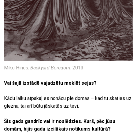
Miko Hincs.
Backyard Boredom
. 2013
Vai šajā izstādē vajadzētu meklēt sejas?
Kādu laiku atpakaļ es nonācu pie domas – kad tu skaties uz
gleznu, tai arī būtu jāskatās uz tevi.
Šis gads gandrīz vai ir noslēdzies. Kurš, pēc jūsu
domām, bijis gada izcilākais notikums kultūrā?