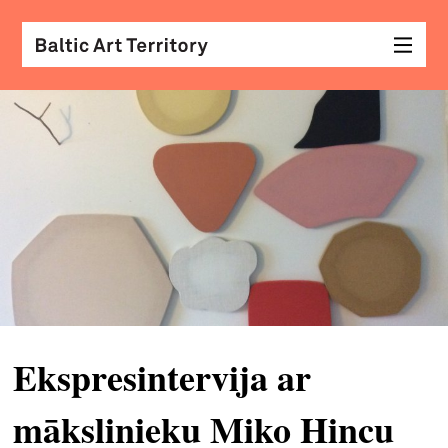
vizu
māk
sar
ar
kole
arhi
diza
&
Ekspresintervija ar
mod
mākslinieku Miko Hincu
skat
&