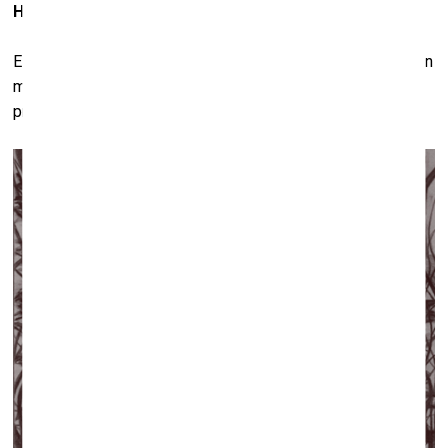
Heidegeru?
Es sastapos ar dažiem Heidegera tekstiem par garlaicību un
man šķita, ka tajos esmu atradis saistību ar gleznošanas
procesu.