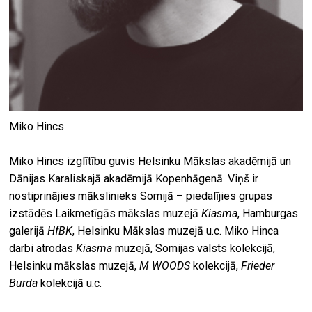
Miko Hincs
Miko Hincs izglītību guvis Helsinku Mākslas akadēmijā un
Dānijas Karaliskajā akadēmijā Kopenhāgenā. Viņš ir
nostiprinājies mākslinieks Somijā – piedalījies grupas
izstādēs Laikmetīgās mākslas muzejā
Kiasma
, Hamburgas
galerijā
HfBK
, Helsinku Mākslas muzejā u.c. Miko Hinca
darbi atrodas
Kiasma
muzejā, Somijas valsts kolekcijā,
Helsinku mākslas muzejā,
M WOODS
kolekcijā,
Frieder
Burda
kolekcijā u.c.