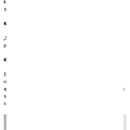
kas bijušas sākumā, var tikt pazaudētas un aizmirstas laikā
starp idejas rašanos un tās realizāciju.
Kur radās saldējums?
„Saldējums“ bija rotaļīga doma, kas radās kā atbilde
pazaudēšanās sajūtai.
Kas atrodas starp objektu un gleznu?
Es domāju, ka „starp“ paredz to, ka pa vidu var kaut kas
rasties. Tā īsti nav koncepcija, bet drīzāk mēģinājums
aprakstīt, kā gleznas izskatās. Darbiem patiesībā nav lielas
saistības ar glezniecību. Par tradicionālo gleznu atgādina
vien apakšrāmji. Darbi drīzāk ir kļuvuši par objektiem.