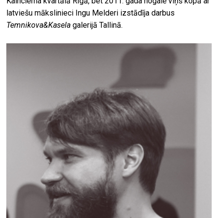
Kalnciema kvartālā Rīgā, bet 2011. gada nogalē viņš kopā ar
latviešu mākslinieci Ingu Melderi izstādīja darbus
Temnikova&Kasela
galerijā Tallinā.