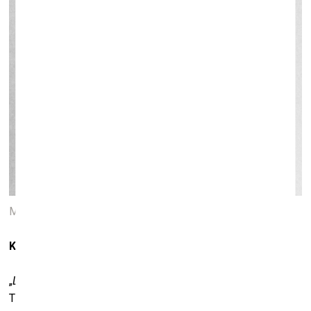
Miko Hinca darbs izstādē „
Lost
/Saldējums“
Kas/kurš ir pazudis (
lost
)?
„
Lost
“ attiecas uz zīmējumu tapšanas procesu un to saturu.
Tie ir dabas un figūru zīmējumi. Zīmēšanas procesā idejas,