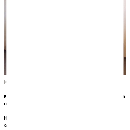
Miko Hincs. Izstāde „
Lost
/Saldējums“. Ekspozīcijas skats
Kāpēc vēlaties pievērst mūsu uzmanību gleznas ārējām
robežām?
No vienas puses tā ir brīva iecere, lai novērtētu virsmu vai
kompozīciju. Var domāt, ka gleznas vidusdaļai ir vērtīgāks