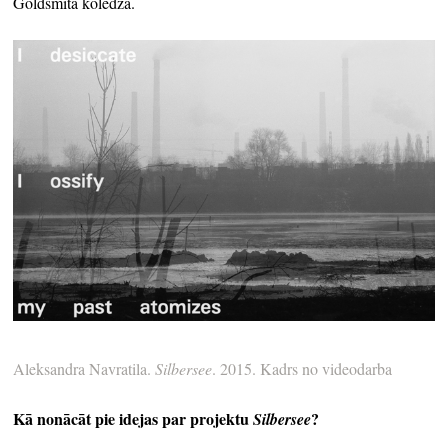
Goldsmita koledžā.
Aleksandra Navratila.
Silbersee
. 2015. Kadrs no videodarba
Kā nonācāt pie idejas par projektu
?
Silbersee