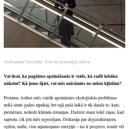
Aleksandra Navratila. Foto no personīgā arhīva
Vai ticat, ka pagātnes apzināšanās ir veids, kā radīt labāku
nākotni? Kā jums šķiet, vai mēs mācāmies no mūsu kļūdām?
Protams, šodien mēs vairāk apzināmies ekoloģiskās problēmas
nekā simts gadus atpakaļ, bet tajā pašā laikā ir tik daudz to, kuri,
piemēram, noliedz klimata izmaiņas. Dažreiz mani šokē ziņas, kad
saprotu, cik ļoti mēs regresējam. Diskusija par degizrakteņiem,
oglēm, naftu, visu atjaunojamo enerģiju – tas ir progress, tomēr vēl