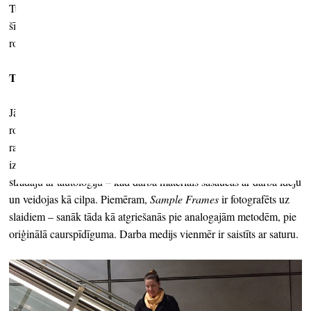
Turklāt paraugi, kuru sākotnējais mērķis ir racionāls, caur visām
šīm krāsu un vēstures maiņām bija kļuvuši par superskaistām,
romantiskām ainavām.
Tādā veidā divas pretējas lietas jūs savienojāt vienā?
Jā, man bieži vien patīk domāt pretstatos – racionālais pret
romantisko, racionālais pret to, kas vairās no racionālā, pilnīga
racionālisma neiespējamība, tumsa pret gaismu utt. Dažreiz es
izmantoju šos pretmetus, lai ko pastiprināti uzsvērtu. Nereti arī
strādāju ar tautoloģiju – kad darba materiāls sasaucas ar darba ideju
un veidojas kā cilpa. Piemēram,
Sample Frames
ir fotografēts uz
slaidiem – sanāk tāda kā atgriešanās pie analogajām metodēm, pie
oriģinālā caurspīdīguma. Darba medijs vienmēr ir saistīts ar saturu.