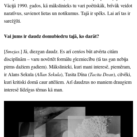
Vācijā 1990. gados, kā mākslinieks tu vari poētiskāk, brīvāk veidot
naratīvus, savienot lietas un notikumus. Tajā ir spēks. Lai arī tas ir
sarežģīti.
Vai jums ir daudz domubiedru tajā, ko darāt?
[
Smejas
.] Jā, diezgan daudz. Es arī cenšos būt atvērta citām
disciplīnām – varu novērtēt formālu glezniecību (tā tas gan nebija
pirms dažiem gadiem). Mākslinieki, kuri mani interesē, piemēram,
ir Alans Sekula (
Allan Sekula
), Tasita Dīna (
Tacita Dean
), cilvēki,
kuri kritiski domā caur attēliem. Arī daudzus no maniem draugiem
interesē līdzīgas tēmas kā man.