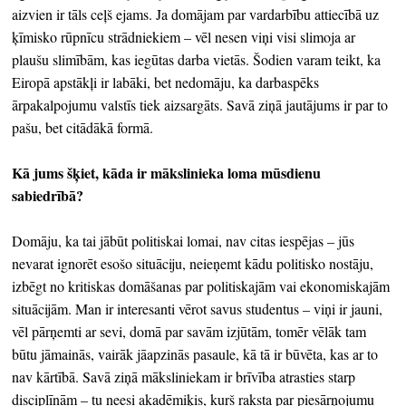
aizvien ir tāls ceļš ejams. Ja domājam par vardarbību attiecībā uz
ķīmisko rūpnīcu strādniekiem – vēl nesen viņi visi slimoja ar
plaušu slimībām, kas iegūtas darba vietās. Šodien varam teikt, ka
Eiropā apstākļi ir labāki, bet nedomāju, ka darbaspēks
ārpakalpojumu valstīs tiek aizsargāts. Savā ziņā jautājums ir par to
pašu, bet citādākā formā.
Kā jums šķiet, kāda ir mākslinieka loma mūsdienu
sabiedrībā?
Domāju, ka tai jābūt politiskai lomai, nav citas iespējas – jūs
nevarat ignorēt esošo situāciju, neieņemt kādu politisko nostāju,
izbēgt no kritiskas domāšanas par politiskajām vai ekonomiskajām
situācijām. Man ir interesanti vērot savus studentus – viņi ir jauni,
vēl pārņemti ar sevi, domā par savām izjūtām, tomēr vēlāk tam
būtu jāmainās, vairāk jāapzinās pasaule, kā tā ir būvēta, kas ar to
nav kārtībā. Savā ziņā māksliniekam ir brīvība atrasties starp
disciplīnām – tu neesi akadēmiķis, kurš raksta par piesārņojumu