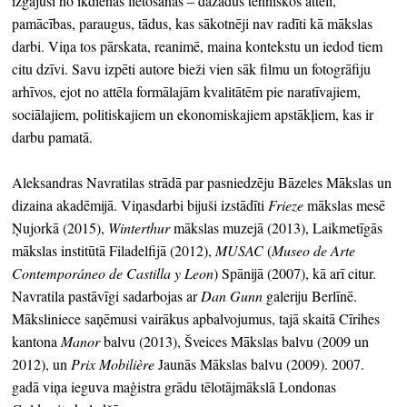
izgājuši no ikdienas lietošanas – dažādus tehniskos attēli,
pamācības, paraugus, tādus, kas sākotnēji nav radīti kā mākslas
darbi. Viņa tos pārskata, reanimē, maina kontekstu un iedod tiem
citu dzīvi. Savu izpēti autore bieži vien sāk filmu un fotogrāfiju
arhīvos, ejot no attēla formālajām kvalitātēm pie naratīvajiem,
sociālajiem, politiskajiem un ekonomiskajiem apstākļiem, kas ir
darbu pamatā.
Aleksandras Navratilas strādā par pasniedzēju Bāzeles Mākslas un
dizaina akadēmijā. Viņas
darbi bijuši izstādīti
Frieze
mākslas mesē
Ņujorkā (2015),
Winterthur
mākslas muzejā (2013), Laikmetīgās
mākslas institūtā Filadelfijā (2012),
MUSAC
(
Museo de Arte
Contemporáneo de Castilla y Leon
) Spānijā (2007), kā arī citur.
Navratila pastāvīgi sadarbojas ar
Dan Gunn
galeriju Berlīnē.
Māksliniece saņēmusi vairākus apbalvojumus, tajā skaitā Cīrihes
kantona
Manor
balvu (2013), Šveices Mākslas balvu (2009 un
2012), un
Prix Mobilière
Jaunās Mākslas balvu (2009). 2007.
gadā viņa ieguva maģistra grādu tēlotājmākslā Londonas