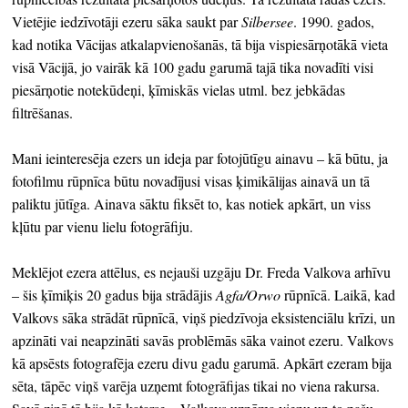
Vietējie iedzīvotāji ezeru sāka saukt par
Silbersee
. 1990. gados,
kad notika Vācijas atkalapvienošanās, tā bija vispiesārņotākā vieta
visā Vācijā, jo vairāk kā 100 gadu garumā tajā tika novadīti visi
piesārņotie notekūdeņi, ķīmiskās vielas utml. bez jebkādas
filtrēšanas.
Mani ieinteresēja ezers un ideja par fotojūtīgu ainavu – kā būtu, ja
fotofilmu rūpnīca būtu novadījusi visas ķimikālijas ainavā un tā
paliktu jūtīga. Ainava sāktu fiksēt to, kas notiek apkārt, un viss
kļūtu par vienu lielu fotogrāfiju.
Meklējot ezera attēlus, es nejauši uzgāju Dr. Freda Valkova arhīvu
– šis ķīmiķis 20 gadus bija strādājis
Agfa/Orwo
rūpnīcā. Laikā, kad
Valkovs sāka strādāt rūpnīcā, viņš piedzīvoja eksistenciālu krīzi, un
apzināti vai neapzināti savās problēmās sāka vainot ezeru. Valkovs
kā apsēsts fotografēja ezeru divu gadu garumā. Apkārt ezeram bija
sēta, tāpēc viņš varēja uzņemt fotogrāfijas tikai no viena rakursa.