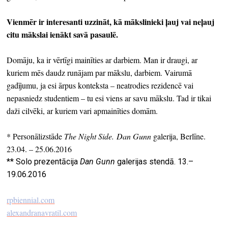
Vienmēr ir interesanti uzzināt, kā mākslinieki ļauj vai neļauj
citu mākslai ienākt savā pasaulē.
Domāju, ka ir vērtīgi mainīties ar darbiem. Man ir draugi, ar
kuriem mēs daudz runājam par mākslu, darbiem. Vairumā
gadījumu, ja esi ārpus konteksta – neatrodies rezidencē vai
nepasniedz studentiem – tu esi viens ar savu mākslu. Tad ir tikai
daži cilvēki, ar kuriem vari apmainīties domām.
* Personālizstāde
The Night Side. Dan Gunn
galerija, Berlīne.
23.04. – 25.06.2016
** Solo prezentācija
Dan Gunn
galerijas stendā. 13.–
19.06.2016
rpbiennial.com
alexandranavratil.com