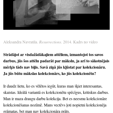
Aleksandra Navratila.
Resurrections.
2014. Kadrs no video
Strādājot ar visdažādākajiem attēliem, izmantojot tos savos
darbus, jūs šos attēlu padarāt par mākslu, ja arī to sākotnējais
mērķis tāds nav bijis. Savā ziņā jūs kļūstat par kolekcionāru.
Ja jūs būtu mākslas kolekcionārs, ko jūs kolekcionētu?
Ir daudz lietu, ko es vēlētos iegūt, kuras man šķiet interesantas,
skaistas. Ideālā variantā es kolekcionētu spēcīgus, kritiskus darbus.
Man ir maza draugu darbu kolekcija. Bet es neesmu kolekcionāre
kolekcionēšanas nozīmē. Mans vectēvs ļoti nopietni kolekcionēja
grāmatas, bet man nav kolekcionāra prāts.