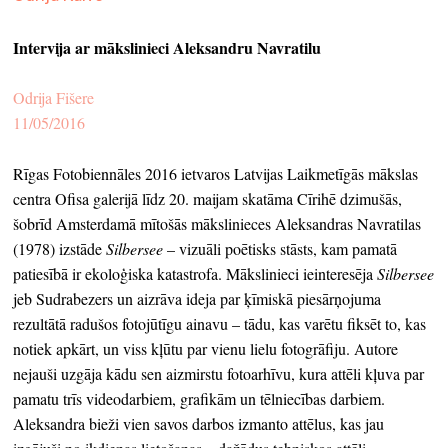
ekrā
Intervija ar mākslinieci Aleksandru Navratilu
spiri
by
Odrija Fišere
arte
11/05/2016
gale
Rīgas Fotobiennāles 2016 ietvaros Latvijas Laikmetīgās mākslas
ener
centra Ofisa galerijā līdz 20. maijam skatāma Cīrihē dzimušās,
arte
šobrīd Amsterdamā mītošās mākslinieces Aleksandras Navratilas
izde
(1978) izstāde
Silbersee
– vizuāli poētisks stāsts, kam pamatā
patiesībā ir ekoloģiska katastrofa. Mākslinieci ieinteresēja
Silbersee
par
jeb Sudrabezers un aizrāva ideja par ķīmiskā piesārņojuma
mu
rezultātā radušos fotojūtīgu ainavu – tādu, kas varētu fiksēt to, kas
notiek apkārt, un viss kļūtu par vienu lielu fotogrāfiju. Autore
nejauši uzgāja kādu sen aizmirstu fotoarhīvu, kura attēli kļuva par
meklēt
pamatu trīs videodarbiem, grafikām un tēlniecības darbiem.
Aleksandra bieži vien savos darbos izmanto attēlus, kas jau