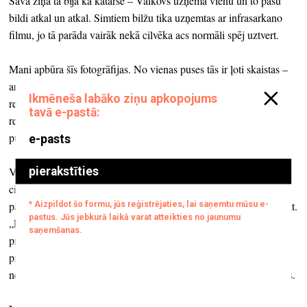
Savā ziņā tā bija kā katarse – Valkovs uzņēma vienu un to pašu
bildi atkal un atkal. Simtiem bilžu tika uzņemtas ar infrasarkano
filmu, jo tā parāda vairāk nekā cilvēka acs normāli spēj uztvert.
Mani apbūra šīs fotogrāfijas. No vienas puses tās ir ļoti skaistas –
ar infrasarkano filmu, piesārņojums vairāk kļūst redzams, kā
rezultātā fotogrāfijās koku lapas pieņem dīvainas formas, tās ir
redzamas baltas, ezera putas veido interesantas faktūras. No otras
puses – tas ir šausmīgi dabas piesārņojuma dēļ.
Videodarbā redzamas Valkova uzņemtās fotogrāfijas, kas kārtojas
cita aiz citas, un teksts, kuru es rakstīju pirmajā personā. Tekstā
pārsvarā ir nosaukti ķīmiskie procesi – „es kūstu“, „es sasalstu“ utt.
„Es“ var būt gan ezers, gan cilvēks. Tie visi ir transformācijas
procesi. Un to visu vieno doma par lēno vardarbību. Ķīmiskais
piesārņojums nav redzams, tas nav kā sprādziens, tas vizuāli nav
nekas iespaidīgs. Gadu gaitā tas vienkārši saindē zemi un cilvēkus.