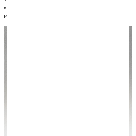
materiālu izgudrošana. Cenšos par to visu domāt no šodienas
perspektīvas, līdz ar to tie nav vēsturiski darbi.