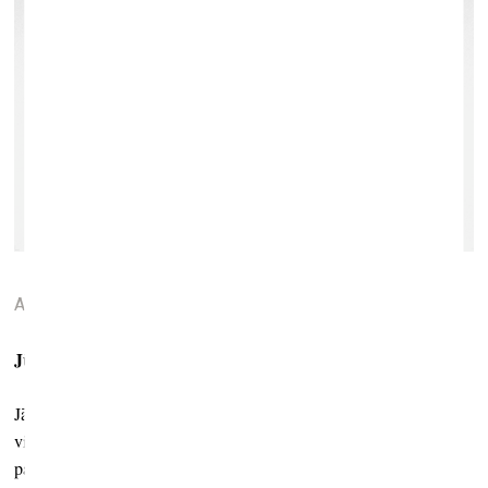
Silbersee
. 2015. Digitāldruka, sietspiede
Aleksandra Navratila.
Jūs teicāt, ka šajā projektā ir vēl arī skulptūras?
Jā, es tās tūlīt rādīšu izstādē Berlīnē.* Šis projekts laikam bijis
vislaikietilpīgākais – strādāju pie tā trīs gadus. Tagad vēlot to
pabeigt un sākt kaut ko jaunu.