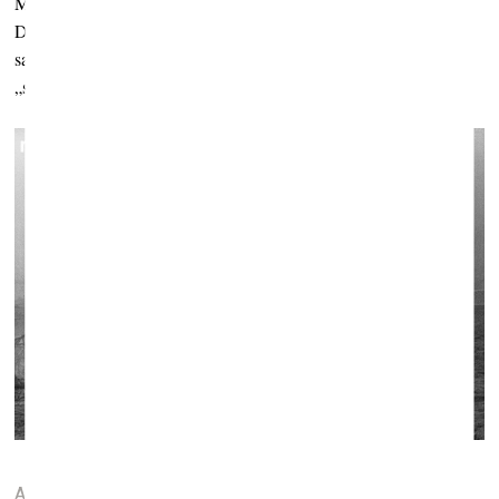
Mūziku šim darbam radīja kolumbiešu komponiste Natālija
Domingesa Rangela (
Natalia Domínguez Rangel
), ar kuru es
sadarbojos jau trešo reizi. Mēs gribējām radīt tādu skaņu, kas
„saēd“ –
noise
, kas liek domāt par šo ķīmisko vardarbību.
Silbersee
. 2015. Kadrs no videodarba
Aleksandra Navratila.