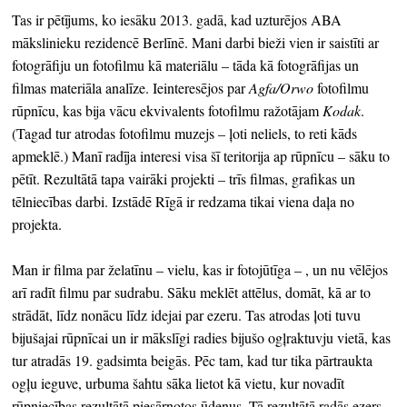
Tas ir pētījums, ko iesāku 2013. gadā, kad uzturējos ABA
mākslinieku rezidencē Berlīnē. Mani darbi bieži vien ir saistīti ar
fotogrāfiju un fotofilmu kā materiālu – tāda kā fotogrāfijas un
filmas materiāla analīze. Ieinteresējos par
Agfa/Orwo
fotofilmu
rūpnīcu, kas bija vācu ekvivalents fotofilmu ražotājam
Kodak
.
(Tagad tur atrodas fotofilmu muzejs – ļoti neliels, to reti kāds
apmeklē.) Manī radīja interesi visa šī teritorija ap rūpnīcu – sāku to
pētīt. Rezultātā tapa vairāki projekti – trīs filmas, grafikas un
tēlniecības darbi. Izstādē Rīgā ir redzama tikai viena daļa no
projekta.
Man ir filma par želatīnu – vielu, kas ir fotojūtīga – , un nu vēlējos
arī radīt filmu par sudrabu. Sāku meklēt attēlus, domāt, kā ar to
strādāt, līdz nonācu līdz idejai par ezeru. Tas atrodas ļoti tuvu
bijušajai rūpnīcai un ir mākslīgi radies bijušo ogļraktuvju vietā, kas
tur atradās 19. gadsimta beigās. Pēc tam, kad tur tika pārtraukta
ogļu ieguve, urbuma šahtu sāka lietot kā vietu, kur novadīt
rūpniecības rezultātā piesārņotos ūdeņus. Tā rezultātā radās ezers.