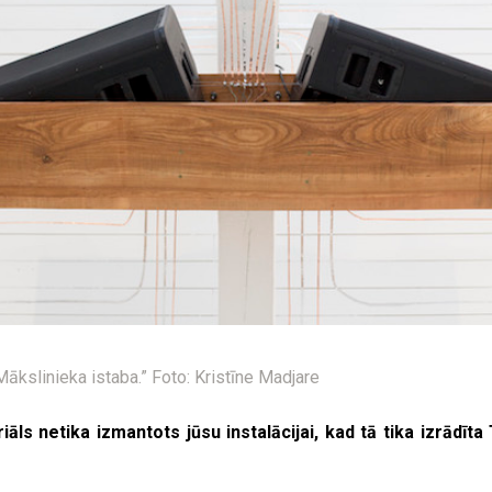
kslinieka istaba.” Foto: Kristīne Madjare
iāls netika izmantots jūsu instalācijai, kad tā tika izrādīta T