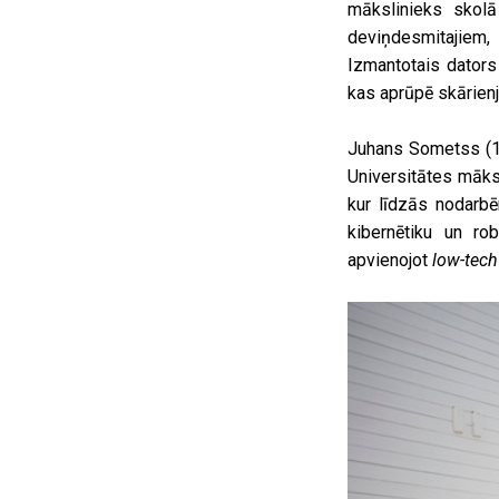
mākslinieks skolā
deviņdesmitajiem
Izmantotais dators 
kas aprūpē skārienj
Juhans Sometss (19
Universitātes māks
kur līdzās nodarb
kibernētiku un ro
apvienojot
low-tech