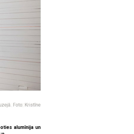
zejā. Foto: Kristīne
oties alumīnija un