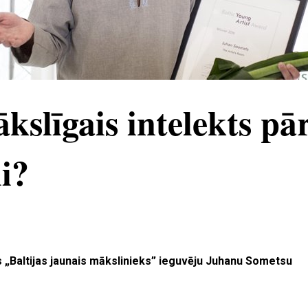
kslīgais intelekts p
i?
s „Baltijas jaunais mākslinieks” ieguvēju Juhanu Sometsu