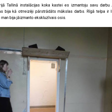
ijā Tallinā instalācijas koka kastei es izmantoju savu darbu
as bija kā otrreizēji pārstrādāts mākslas darbs. Rīgā telpa ir 
 man bija jāizmanto ekskluzīvais osis.