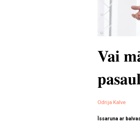
Vai mā
pasaul
Odrija Kalve
Īssaruna ar balva