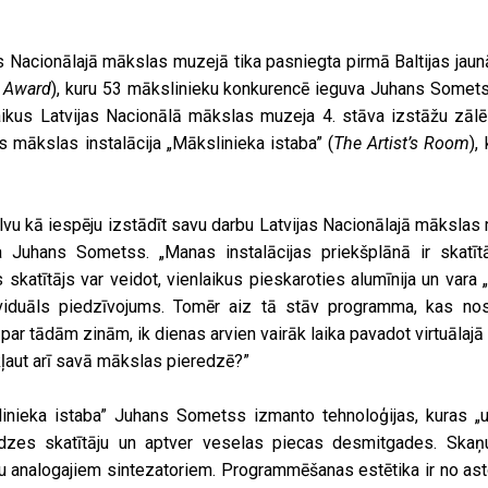
s Nacionālajā mākslas muzejā tika pasniegta pirmā Baltijas jau
t Award
), kuru 53 mākslinieku konkurencē ieguva Juhans Somets
laikus Latvijas Nacionālā mākslas muzeja 4. stāva izstāžu zālē 
ās mākslas instalācija „Mākslinieka istaba” (
The Artist’s Room
),
.
vu kā iespēju izstādīt savu darbu Latvijas Nacionālajā mākslas
 Juhans Sometss. „Manas instalācijas priekšplānā ir skatītā
 skatītājs var veidot, vienlaikus pieskaroties alumīnija un vara „
ividuāls piedzīvojums. Tomēr aiz tā stāv programma, kas no
par tādām zinām, ik dienas arvien vairāk laika pavadot virtuālajā 
ļaut arī savā mākslas pieredzē?”
inieka istaba” Juhans Sometss izmanto tehnoloģijas, kuras „u
dzes skatītāju un aptver veselas piecas desmitgades. Skaņ
 analogajiem sintezatoriem. Programmēšanas estētika ir no as