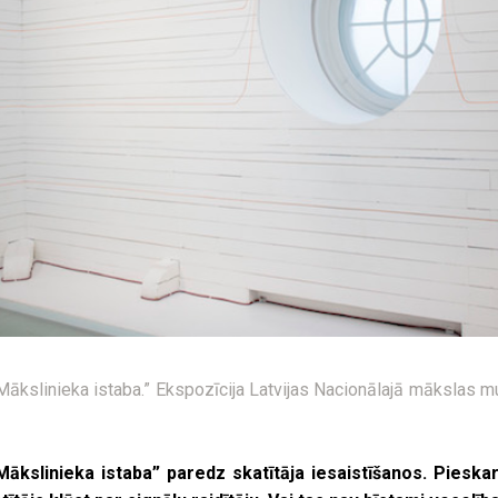
kslinieka istaba.” Ekspozīcija Latvijas Nacionālajā mākslas mu
„Mākslinieka istaba” paredz skatītāja iesaistīšanos. Pieskar