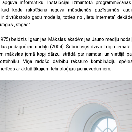
 apguva informātiku. Instalācijai izmantotā programmēšana
, kad kodu rakstīšana ieguva mūsdienās pazīstamās audio
ir divtūkstošo gadu modelis, toties no „lietu interneta” dekād
utīgās „stīgas”.
75) beidzis Igaunijas Mākslas akadēmijas Jauno mediju nodaļu
las pedagoģijas nodaļu (2004). Šobrīd viņš dzīvo Trīgi ciematā 
ēm mākslas jomā kopj dārzu, strādā par namdari un vietējā p
bottehniku. Viņa radošo darbību raksturo kombināciju spēl
ierīces ar aktuālākajiem tehnoloģijas jaunievedumiem.