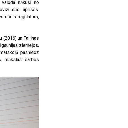
s valoda nākusi no
vizuālās aprises.
es nācis regulators,
 (2016) un Tallinas
Igaunijas ziemeļos,
amatskolā pasniedz
es, mākslas darbos