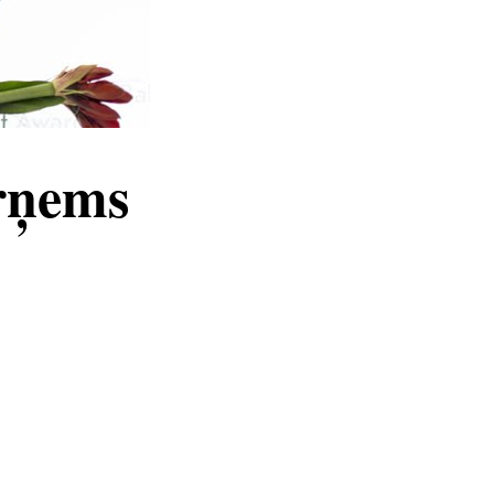
ārņems