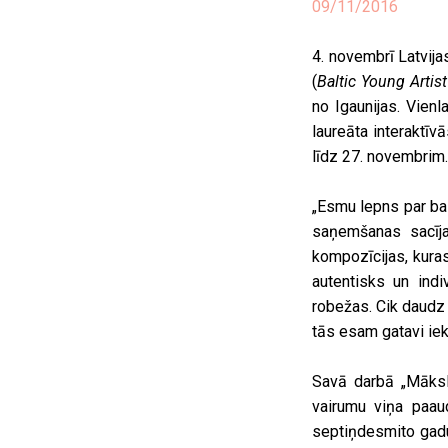
09/11/2016
4. novembrī Latvija
(
Baltic Young Artis
no Igaunijas. Vien
laureāta interaktīv
līdz 27. novembrim
„Esmu lepns par bal
saņemšanas sacīja
kompozīcijas, kuras
autentisks un ind
robežas. Cik daudz 
tās esam gatavi iek
Savā darbā „Māksl
vairumu viņa paau
septiņdesmito gadu