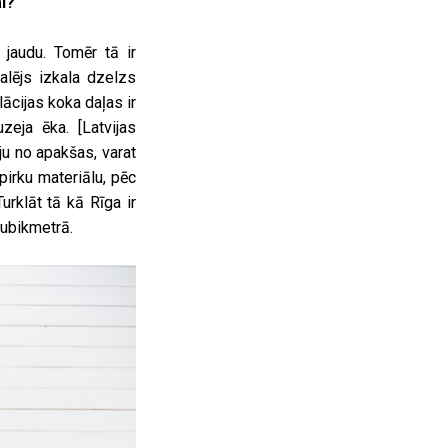
ai?
jaudu. Tomēr tā ir
alējs izkala dzelzs
lācijas koka daļas ir
ja ēka. [Latvijas
iju no apakšas, varat
pirku materiālu, pēc
urklāt tā kā Rīga ir
kubikmetrā.