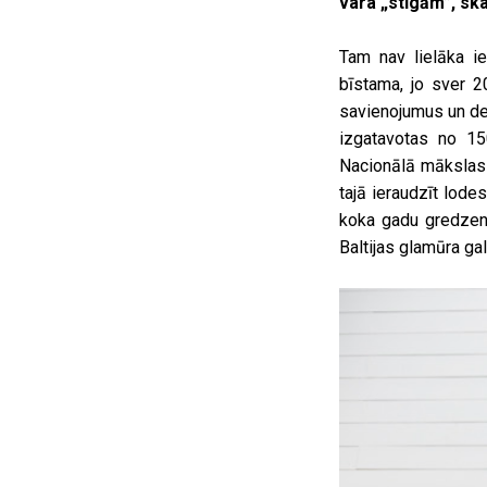
vara „stīgām”, skat
Tam nav lielāka i
bīstama, jo sver 2
savienojumus un deva
izgatavotas no 15
Nacionālā mākslas 
tajā ieraudzīt lode
koka gadu gredzenie
Baltijas glamūra gal