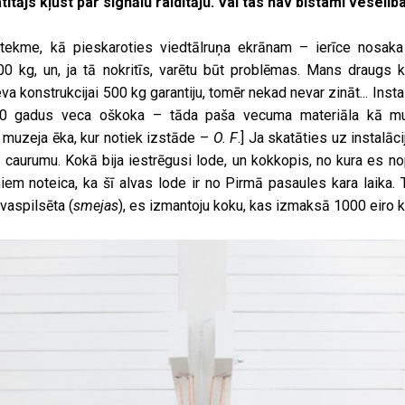
ītājs kļūst par signālu raidītāju. Vai tas nav bīstami veselīb
etekme, kā pieskaroties viedtālruņa ekrānam – ierīce nosaka 
00 kg, un, ja tā nokritīs, varētu būt problēmas. Mans draugs k
 konstrukcijai 500 kg garantiju, tomēr nekad nevar zināt... Insta
0 gadus veca oškoka – tāda paša vecuma materiāla kā muze
muzeja ēka, kur notiek izstāde –
O. F
.] Ja skatāties uz instalāc
s caurumu. Kokā bija iestrēgusi lode, un kokkopis, no kura es no
m noteica, ka šī alvas lode ir no Pirmā pasaules kara laika. T
vaspilsēta (
smejas
), es izmantoju koku, kas izmaksā 1000 eiro 