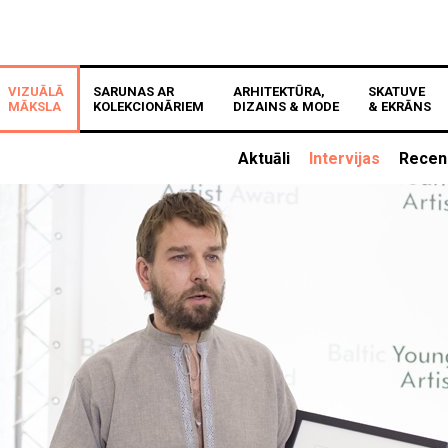
VIZUĀLĀ
SARUNAS AR
ARHITEKTŪRA,
SKATUVE
MĀKSLA
KOLEKCIONĀRIEM
DIZAINS & MODE
& EKRĀNS
Aktuāli
Intervijas
Recen