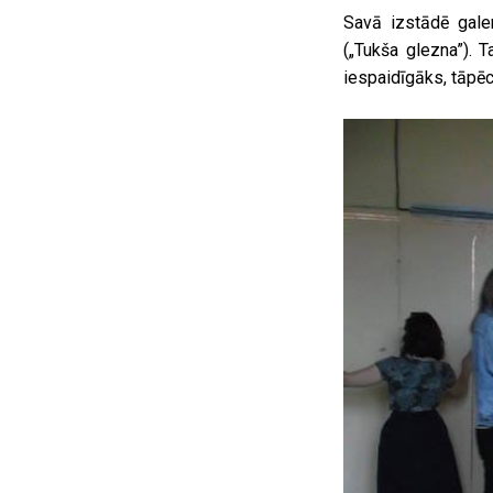
Savā izstādē galer
(„Tukša glezna”). T
iespaidīgāks, tāpēc