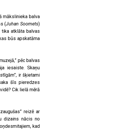
nā mākslinieka balva
s (
Juhan Soomets
)
tika atklāta balvas
 kas būs apskatāma
 muzejā,” pēc balvas
ja iesaiste. Skaņu
stīgām”, ir šķietami
saka šīs pieredzes
vidē? Cik lielā mērā
zaugušas” reizē ar
u dizains nācis no
toņdesmitajiem, kad