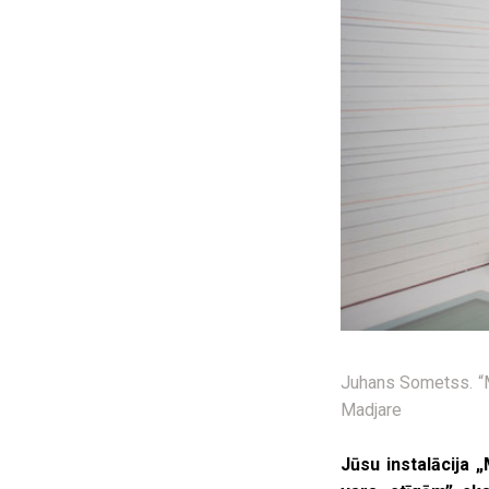
Juhans Sometss. “Mā
Madjare
Jūsu instalācija 