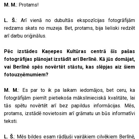
M. M.
: Protams!
L. Š.
: Arī vienā no dubultās ekspozīcijas fotogrāfijām
redzams skats no muzeja. Bet, protams, bija lieliski redzēt
arī darbu oriģinālus.
Pēc izstādes Kaņepes Kultūras centrā šīs pašas
fotogrāfijas plānojat izstādīt arī Berlīnē. Kā jūs domājat,
vai Berlīnē spēs novērtēt stāstu, kas slēpjas aiz šiem
fotouzņēmumiem?
M. M.
: Es par to ik pa laikam iedomājos, bet ceru, ka
fotogrāfijām piemīt pietiekoša mākslinieciskā kvalitāte, lai
tās spētu novērtēt arī bez papildus informācijas. Mēs,
protams, izstādē novietosim arī grāmatu un būs informatīvi
teksti.
L. Š.
: Mēs bildes esam rādījuši vairākiem cilvēkiem Berlīnē,