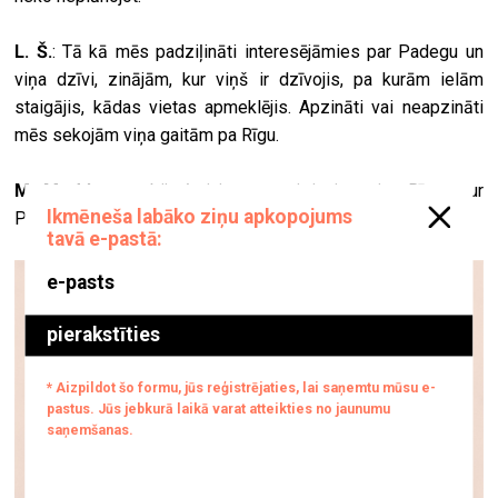
L. Š.
: Tā kā mēs padziļināti interesējāmies par Padegu un
viņa dzīvi, zinājām, kur viņš ir dzīvojis, pa kurām ielām
staigājis, kādas vietas apmeklējis. Apzināti vai neapzināti
mēs sekojām viņa gaitām pa Rīgu.
M. M.
: Man tas bija ļoti interesanti, jo iepazinu Rīgu caur
Padega acīm.