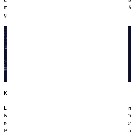
mērķa šo projektu novest līdz izstādei. Mēs vienkārši no tā
guvām prieku un ar interesi vērojām, kas no tā izrietēs.
Kur uzņēmāt dubultās ekspozīcijas bildes?
L. Š.
: Pārsvarā tas bija Rīgas centrs – Brīvības, Čaka un
Marijas ielas. Vairākas bildes uzņēmām parkos vai pavisam
nejauši, ievērojot kādus elementus, kas mums asociējās ar
Padegu vai viņa mākslu, bet nekad nevarēja zināt, kas no tā