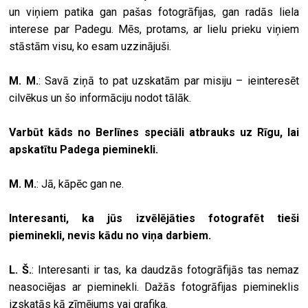
un viņiem patika gan pašas fotogrāfijas, gan radās liela
interese par Padegu. Mēs, protams, ar lielu prieku viņiem
stāstām visu, ko esam uzzinājuši.
M. M.
: Savā ziņā to pat uzskatām par misiju – ieinteresēt
cilvēkus un šo informāciju nodot tālāk.
Varbūt kāds no Berlīnes speciāli atbrauks uz Rīgu, lai
apskatītu Padega pieminekli.
M. M.
: Jā, kāpēc gan ne.
Interesanti, ka jūs izvēlējāties fotografēt tieši
pieminekli, nevis kādu no viņa darbiem.
L. Š.
: Interesanti ir tas, ka daudzās fotogrāfijās tas nemaz
neasociējas ar pieminekli. Dažās fotogrāfijas piemineklis
izskatās kā zīmējums vai grafika.