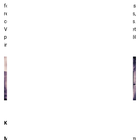
fotogrāfiju rezultāts. Liela daļa bilžu izstādē nebūs
redzamas – kopā izmantojām kādas sešas filmiņas,
cenšoties pieminekli fotografēt tajos pašos rakursos.
Vairākās fotogrāfijās nav vien dubultā ekspozīcija, bet
pārklājas pat trīs vai četras bildes, kas tās padara vēl
interesantākas un abstraktākas.
Kas šajā projektā spēlēja vislielāko lomu?
M. M.
: Tā pilnīgi noteikti ir nejaušība. Brīdī, kad saņēmām