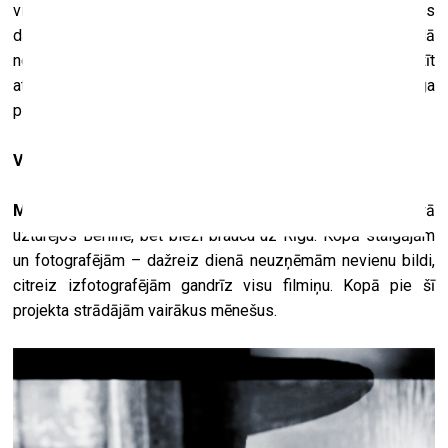
visa iznāks. Piemēram, mēs zinājām, ka Padegs savos
darbos bieži attēlojis prostitūtas. Lai arī tiešā veidā
nefotografējām prostitūtas, ir bilde, kurā varētu saskatīt
atsauci uz šo tēmu – vienā fotogrāfijā ir redzams Padega
piemineklis un sieviešu augstpapēžu kurpes.
Vai vietas izvēlējāties un bildes uzņēmāt kopā?
M. M.
: Lielākoties, jā. Es gan šī projekta sākumā pārsvarā
uzturējos Berlīnē, bet bieži braucu uz Rīgu. Kopā staigājām
un fotografējām – dažreiz dienā neuzņēmām nevienu bildi,
citreiz izfotografējām gandrīz visu filmiņu. Kopā pie šī
projekta strādājām vairākus mēnešus.