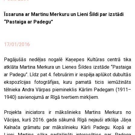
ekrā
Īssaruna ar Martinu Merkuru un Lieni Šildi par izstādi
spiri
“Pastaiga ar Padegu”
by
arte
17/01/2016
gale
ener
Pagājušās nedēļas nogalē Kaņepes Kultūras centrā tika
arte
atklāta Martina Merkura un Lienes Šildes izstāde “Pastaiga
izde
ar Padegu”. Līdz pat 4. februārim ir iespēja aplūkot dubultās
ekspozīcijas fotogrāfijas, kuru pamatā ticis iemūžināts
par
tēlnieka Andra Vārpas piemineklis Kārlim Padegam (1911–
mu
1940) savienojumā ar Rīgā tvertiem mirkļiem.
Projekta iniciators ir mākslinieks Martins Merkurs no
meklēt
Vācijas, kurš 2016. gada sākumā Rīgā nejauši atklāja Jāņa
Kalnača grāmatu par mākslinieku Kārli Padegu. Kopā ar
Lieni Martins sāka padziļināti interesēties par Padega