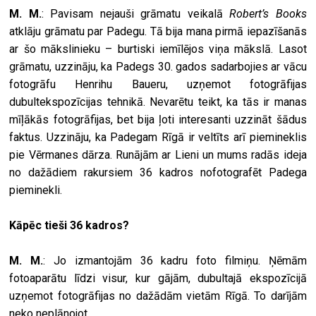
M. M.
: Pavisam nejauši grāmatu veikalā
Robert’s Books
atklāju grāmatu par Padegu. Tā bija mana pirmā iepazīšanās
ar šo mākslinieku – burtiski iemīlējos viņa mākslā. Lasot
grāmatu, uzzināju, ka Padegs 30. gados sadarbojies ar vācu
fotogrāfu Henrihu Baueru, uzņemot fotogrāfijas
dubultekspozīcijas tehnikā. Nevarētu teikt, ka tās ir manas
mīļākās fotogrāfijas, bet bija ļoti interesanti uzzināt šādus
faktus. Uzzināju, ka Padegam Rīgā ir veltīts arī piemineklis
pie Vērmanes dārza. Runājām ar Lieni un mums radās ideja
no dažādiem rakursiem 36 kadros nofotografēt Padega
pieminekli.
Kāpēc tieši 36 kadros?
M. M.
: Jo izmantojām 36 kadru foto filmiņu. Ņēmām
fotoaparātu līdzi visur, kur gājām, dubultajā ekspozīcijā
uzņemot fotogrāfijas no dažādām vietām Rīgā. To darījām
neko neplānojot.