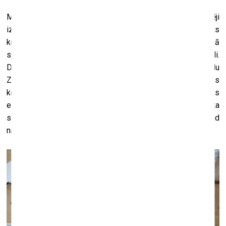
Mēģinu darbus taisīt, izmantojot kontrastu materiālos. Daļēji
izmantots jau gatavs, atrasts materiāls, dažiem ir pielikts
koks vai vēl kas cits. Arī galvenajā videodarbā Andrē mežā
spēlē nevis saksofonu, bet atrastu plastmasas cauruli.
Daudzi materiāli ir iegūti uz ielas. Piemēram, atradu
Ziemassvētku eglītes, nolobīju plikas un kombinēšu tās
kopā ar mūzikas instrumentu. Man ir arī iecerēts viens
eņģeļa zelta mats, kurš plīvos. Es gribu, lai izstādē ir prieka
sajūta – lai bērniem patīk. (
Smejas.
) Būs arī NLO – kam tad
nav prieks ieraudzīt NLO? (
Smejas.
)