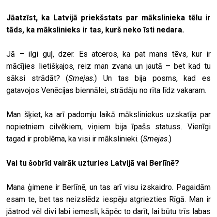
Jāatzīst, ka Latvijā priekšstats par mākslinieka tēlu ir
tāds, ka mākslinieks ir tas, kurš neko īsti nedara.
Jā – ilgi guļ, dzer. Es atceros, ka pat mans tēvs, kur ir
mācījies lietišķajos, reiz man zvana un jautā – bet kad tu
sāksi strādāt? (
Smejas
.) Un tas bija posms, kad es
gatavojos Venēcijas biennālei, strādāju no rīta līdz vakaram.
Man šķiet, ka arī padomju laikā māksliniekus uzskatīja par
nopietniem cilvēkiem, viņiem bija īpašs statuss. Vienīgi
tagad ir problēma, ka visi ir mākslinieki. (
Smejas
.)
Vai tu šobrīd vairāk uzturies Latvijā vai Berlīnē?
Mana ģimene ir Berlīnē, un tas arī visu izskaidro. Pagaidām
esam te, bet tas neizslēdz iespēju atgriezties Rīgā. Man ir
jāatrod vēl divi labi iemesli, kāpēc to darīt, lai būtu trīs labas