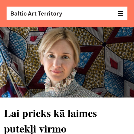
vizu
māk
sar
ar
kole
arhi
diza
&
Lai prieks kā laimes
mod
putekļi virmo
skat
&