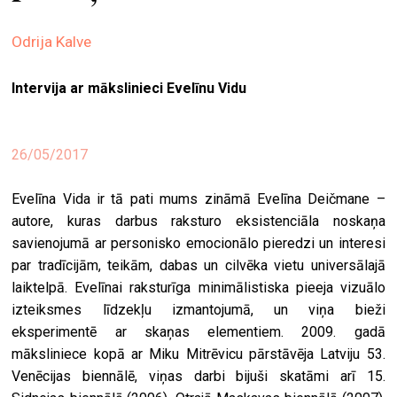
ekrā
Odrija Kalve
spiri
by
Intervija ar mākslinieci Evelīnu Vidu
arte
gale
ener
26/05/2017
arte
Evelīna Vida ir tā pati mums zināmā Evelīna Deičmane –
izde
autore, kuras darbus raksturo eksistenciāla noskaņa
savienojumā ar personisko emocionālo pieredzi un interesi
par
par tradīcijām, teikām, dabas un cilvēka vietu universālajā
mu
laiktelpā. Evelīnai raksturīga minimālistiska pieeja vizuālo
izteiksmes līdzekļu izmantojumā, un viņa bieži
meklēt
eksperimentē ar skaņas elementiem. 2009. gadā
māksliniece kopā ar Miku Mitrēvicu pārstāvēja Latviju 53.
Venēcijas biennālē, viņas darbi bijuši skatāmi arī 15.