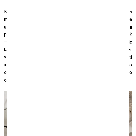
Kad mēs strādājām pie projekta
Lullabies for Monsters
mākslas rezidencē Norvēģijā, es netiku uz darba
uzstādīšanu, un viņš uzstādīja objektu. Biju patīkami
pārsteigta, kā Andrē to bija izdarījis – viņš bija izdarījis labāk
– tā, kā man nebūtu ienācis prātā, jo es būtu vadījusies pēc
kaut kādiem iemācītiem standartiem. Ceru, ka arī šoreiz ar
viņa palīdzību mēs to visu labi saliksim kopā. Man ir ļoti
interesanti pašai, jo parasti ir tā, ka es izstādu kādu lielo
objektu, un tas ir sākums un beigas, bet tagad ir maziņie
objekti no māla.