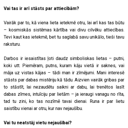
Vai tas ir arī stāsts par attiecībām?
Vairāk par to, kā viena lieta ietekmē otru, lai arī kas tas būtu
– kosmiskās sistēmas kārtība vai divu cilvēku attiecības.
Tevi kaut kas ietekmē, bet tu saglabā savu unikālo, tieši tavu
raksturu.
Darbos ir iesaistītas ļoti daudz simboliskas lietas – putni,
koki utt. Piemēram, putns, kuram kāju vietā ir saknes, vai
māja uz vistas kājas – tādi man ir zīmējumi. Mani interesē
stāsts par dabas mistēriju kā tādu. Aizvien vairāk gribas par
to stāstīt, lai nezaudētu saikni ar dabu, lai trenētos lasīt
dabas zīmes, intuīciju par lietām – ja ieraugi vanagu no rīta,
tad tu zini, ko tas nozīmē tavai dienai. Runa ir par lietu
saistību vienai ar otru, kur nav nejaušību.
Vai tu neatstāj vietu nejaušībai?