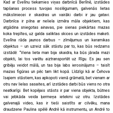
Kad ar Evelīnu tiekamies viņas darbnīcā Berlīnē, izstādes
tapšanas process tuvojas noslēgumam, galvenās lietas
māksliniecei ir skaidras un vairāki darbi ir jau gatavi.
Darbnīca ir pilna ar neliela izmēra māla objektiem, kas
atgādina sniegotas ainavas, pie sienas piekārtas mazas
koka trepītes, uz galda saliktas skices un izstādes maketi.
Evelīna rāda jaunos darbus – zīmējumus un keramikas
objektus – un uzreiz sāk stāstu par to, kas būs redzams
izstādē: “Viena lieta man bija skaidra, ka būs jārada mazi
objekti, lai tos varētu aiztransportēt uz Rīgu. Es jau sen
gribēju veidot mālā, un tas bija labs ierosinājums – taisīt
mazas figūras un pēc tam likt kopā. Līdzīgi kā ar Čehova
īsajiem stāstiem, kas apkopoti vienā grāmatā, bet vienam ar
otru nav lielas sasaites, arī izstādes darbi būs viens no otra
neatkarīgi. Bet kopējais stāsts ir par viena objekta, būtnes
vai jebkāda veida ķermeņa ietekmi uz otru. Izstādes
galvenajā video, kas ir tieši saistīts ar cilvēku, mana
draudzene Paulina spēlē Andrē kā instrumentu, un Andrē to