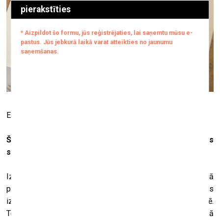
Evelīnas Vidas zīmējumi. Foto:
Šī ir tava un Andrē kopizstāde. Pastāsti par to, kā jūs
strādājat kopā. Kurš ko dara?
Izstādes koncepts ir izstrādāts kopā ar Andrē. Vizuālā
puse ir uz maniem pleciem, bet Andrē ir sakomponējis
izstādei ļoti labu mūziku, un tā tiks izdota arī vinila platē.
Tomēr viņš iesaistās arī pārējā izstādes tapšanas procesā