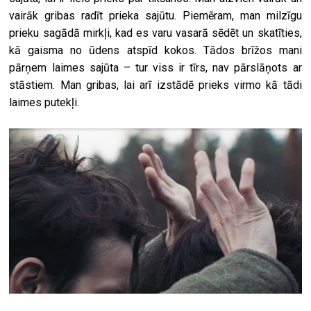
vairāk gribas radīt prieka sajūtu. Piemēram, man milzīgu
prieku sagādā mirkļi, kad es varu vasarā sēdēt un skatīties,
kā gaisma no ūdens atspīd kokos. Tādos brīžos mani
pārņem laimes sajūta – tur viss ir tīrs, nav pārslāņots ar
stāstiem. Man gribas, lai arī izstādē prieks virmo kā tādi
laimes putekļi.