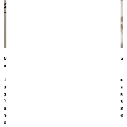
Maza izmēra objekti, keramika – tas ir jaunums tavā
mākslas praksē.
Jā, ar maza izmēra objektiem iepriekš es neesmu
aizrāvusies. Tādas kāpnītes (
rāda no auklas un koka
gabaliņiem izveidotas kāpnes
) es iepriekš neesmu
“tamborējusi”... Es bez problēmām tādus darbus varu
aizvest uz Rīgu, un tos ir vieglāk arī glabāt – to tomēr nevar
neņemt vērā. Jau tā visi draugi glabā manus objektus pa
saviem šķūņiem.