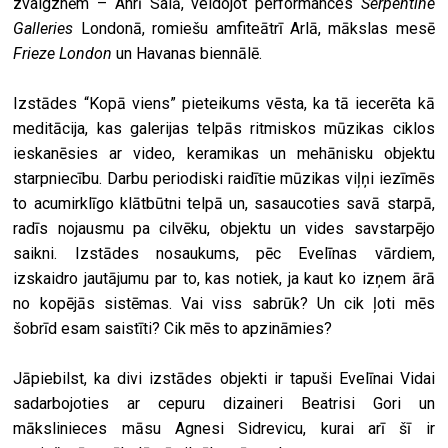
zvaigznēm – Anrī Salā, veidojot performances
Serpentine
Galleries
Londonā, romiešu amfiteātrī Arlā, mākslas mesē
Frieze London
un Havanas biennālē.
Izstādes “Kopā viens” pieteikums vēsta, ka tā iecerēta kā
meditācija, kas galerijas telpās ritmiskos mūzikas ciklos
ieskanēsies ar video, keramikas un mehānisku objektu
starpniecību. Darbu periodiski raidītie mūzikas viļņi iezīmēs
to acumirklīgo klātbūtni telpā un, sasaucoties savā starpā,
radīs nojausmu pa cilvēku, objektu un vides savstarpējo
saikni. Izstādes nosaukums, pēc Evelīnas vārdiem,
izskaidro jautājumu par to, kas notiek, ja kaut ko izņem ārā
no kopējās sistēmas. Vai viss sabrūk? Un cik ļoti mēs
šobrīd esam saistīti? Cik mēs to apzināmies?
Jāpiebilst, ka divi izstādes objekti ir tapuši Evelīnai Vidai
sadarbojoties ar cepuru dizaineri Beatrisi Gori un
mākslinieces māsu Agnesi Sidrevicu, kurai arī šī ir