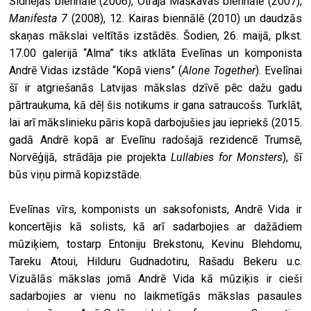
Sidnejas biennālē (2006), Otrajā Maskavas biennālē (2007),
Manifesta 7
(2008), 12. Kairas biennālē (2010) un daudzās
skaņas mākslai veltītās izstādēs. Šodien, 26. maijā, plkst.
17.00 galerijā “Alma” tiks atklāta Evelīnas un komponista
Andrē Vidas izstāde “Kopā viens” (
Alone Together
). Evelīnai
šī ir atgriešanās Latvijas mākslas dzīvē pēc dažu gadu
pārtraukuma, kā dēļ šis notikums ir gana satraucošs. Turklāt,
lai arī mākslinieku pāris kopā darbojušies jau iepriekš (2015.
gadā Andrē kopā ar Evelīnu radošajā rezidencē Trumsē,
Norvēģijā, strādāja pie projekta
Lullabies for Monsters
), šī
būs viņu pirmā kopizstāde.
Evelīnas vīrs, komponists un saksofonists, Andrē Vida ir
koncertējis kā solists, kā arī sadarbojies ar dažādiem
mūziķiem, tostarp Entoniju Brekstonu, Kevinu Blehdomu,
Tareku Atoui, Hilduru Gudnadotiru, Rašadu Bekeru u.c.
Vizuālās mākslas jomā Andrē Vida kā mūziķis ir cieši
sadarbojies ar vienu no laikmetīgās mākslas pasaules