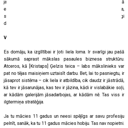
ja es paskatos uz māksliniekiem, ar kuriem noteiktā laikā
esam gājuši vienotu soli, tikai nemācēšana, nezināšana,
svarīga posma noliegšana, ir aizvedusi mūs pa pilnīgi
dažādiem ceļiem.
Vai tu to saisti ar izglītības sistēmu?
Es domāju, ka izglītībai ir ļoti liela loma. Ir svarīgi jau pašā
sākumā saprast mākslas pasaules biznesa struktūru.
Atceros, kā [Kristaps] Ģelzis teica – labs mākslinieks var
pat no tējas maisiņiem uztaisīt darbu. Bet, lai to pasniegtu, ir
jāsaprot sistēma – cik liela ir atbildība, cik daudz ir jāstrādā,
kā tev ir jāsarunājas, kas tev ir jāzina, kādi ir vislabākie soļi,
ar kādām galerijām jāsadarbojas, ar kādām nē. Tas viss ir
ilgtermiņa stratēģija.
Ja tu mācies 11 gadus un neesi spējīgs ar savu profesiju
pelnīt, sanāk, ka tu 11 gadus mācies hobiju. Tas nav nopietni.