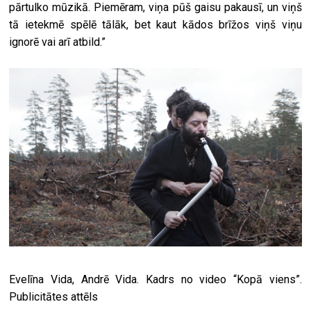
pārtulko mūzikā. Piemēram, viņa pūš gaisu pakausī, un viņš
tā ietekmē spēlē tālāk, bet kaut kādos brīžos viņš viņu
ignorē vai arī atbild.”
Evelīna Vida, Andrē Vida. Kadrs no video “Kopā viens”.
Publicitātes attēls