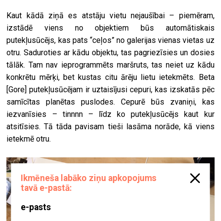
Kaut kādā ziņā es atstāju vietu nejaušībai – piemēram,
izstādē viens no objektiem būs automātiskais
putekļusūcējs, kas pats “ceļos” no galerijas vienas vietas uz
otru. Saduroties ar kādu objektu, tas pagriezīsies un dosies
tālāk. Tam nav ieprogrammēts maršruts, tas neiet uz kādu
konkrētu mērķi, bet kustas citu ārēju lietu ietekmēts. Beta
[Gore] putekļusūcējam ir uztaisījusi cepuri, kas izskatās pēc
samīcītas planētas puslodes. Cepurē būs zvaniņi, kas
iezvanīsies – tinnnn – līdz ko putekļusūcējs kaut kur
atsitīsies. Tā tāda pavisam tieši lasāma norāde, kā viens
ietekmē otru.