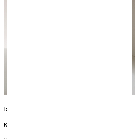
Izstādes “Kopā viens” ekspozīcijas makets. Foto:
Kā tu šobrīd jūties mākslinieka profesijā?