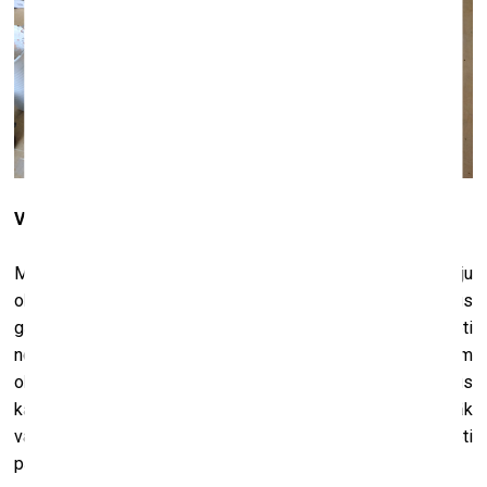
Vai esi jau iepriekš strādājusi ar mālu?
Man vienmēr paticis izmantot dažādus materiālus – veidoju
objektus no maizes, izmantoju koku u.tml. Jau kādus divus
gadus man gribējās pamēģināt mālu – tas ir tik ļoti
nomierinošs materiāls. Ir doma pievērsties mazajiem
objektiem arī nākotnē un taisīt dekoratīvās vāzes – objektus
kā skulptūras no māla. Man apmēram ir skaidrs, ko es tālāk
varētu darīt, kā tām vāzēm būtu jāizskatās. Un man tas ļoti
patīk – mīcīšana, lipināšana utt.