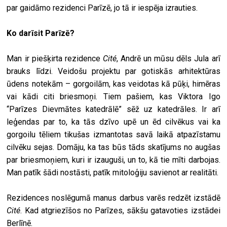
par gaidāmo rezidenci Parīzē, jo tā ir iespēja izrauties.
Ko darīsit Parīzē?
Man ir piešķirta rezidence
Cité
, Andrē un mūsu dēls Jula arī
brauks līdzi. Veidošu projektu par gotiskās arhitektūras
ūdens notekām – gorgoilām, kas veidotas kā pūķi, himēras
vai kādi citi briesmoņi. Tiem pašiem, kas Viktora Igo
“Parīzes Dievmātes katedrālē” sēž uz katedrāles. Ir arī
leģendas par to, ka tās dzīvo upē un ēd cilvēkus vai ka
gorgoilu tēliem tikušas izmantotas savā laikā atpazīstamu
cilvēku sejas. Domāju, ka tas būs tāds skatījums no augšas
par briesmoņiem, kuri ir izauguši, un to, kā tie mīti darbojas.
Man patīk šādi nostāsti, patīk mitoloģiju savienot ar realitāti.
Rezidences noslēgumā manus darbus varēs redzēt izstādē
Cité
. Kad atgriezīšos no Parīzes, sākšu gatavoties izstādei
Berlīnē.