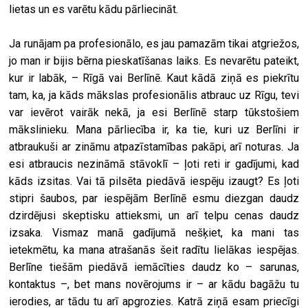
lietas un es varētu kādu pārliecināt.
Ja runājam pa profesionālo, es jau pamazām tikai atgriežos,
jo man ir bijis bērna pieskatīšanas laiks. Es nevarētu pateikt,
kur ir labāk, – Rīgā vai Berlīnē. Kaut kādā ziņā es piekrītu
tam, ka, ja kāds mākslas profesionālis atbrauc uz Rīgu, tevi
var ievērot vairāk nekā, ja esi Berlīnē starp tūkstošiem
mākslinieku. Mana pārliecība ir, ka tie, kuri uz Berlīni ir
atbraukuši ar zināmu atpazīstamības pakāpi, arī noturas. Ja
esi atbraucis nezināmā stāvoklī – ļoti reti ir gadījumi, kad
kāds izsitas. Vai tā pilsēta piedāvā iespēju izaugt? Es ļoti
stipri šaubos, par iespējām Berlīnē esmu diezgan daudz
dzirdējusi skeptisku attieksmi, un arī telpu cenas daudz
izsaka. Vismaz manā gadījumā nešķiet, ka mani tas
ietekmētu, ka mana atrašanās šeit radītu lielākas iespējas.
Berlīne tiešām piedāvā iemācīties daudz ko – sarunas,
kontaktus –, bet mans novērojums ir – ar kādu bagāžu tu
ierodies, ar tādu tu arī apgrozies. Katrā ziņā esam priecīgi