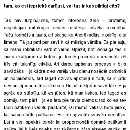
tam, ko esi iepriekš darījusi, vai tas ir kas pilnīgi cits?
Tas nav turpinājums, tomēr intereses ziņā – protams,
saglabājas mitoloģija, dabas mistērija, cilvēka uzvedība.
Taču formāts ir jauns, arī skaņa, ko Andrē radījis, ir pilnīgi cita
līmeņa. Tā jau pati par sevi ir kā milzīga vērtība. Es pieļauju,
ka manu rokrakstu varbūt varēs atpazīt, bet vienalga tas ir
jauns skatījums uz lietām, jo tomēr procesā ir iesaistīti vēl
trīs citi talantīgi cilvēki. Arī darbu tapšanas process ir bijis
savādāks – ja kādreiz es varēju visu dienu nosēdēt darbnīcā
un nošaubīties, tad tagad dzīves apstākļi ir tādi, ka ir jātic
sev un jāpieņem ātrs lēmums. Un arī mērķis ir savādāks – ja
agrāk es stāstīju, kā es jūtos, kā man liekas, tad tagad es
domāju tam pāri – ja es ietu pie tevis ciemos, tad ko es tev
tādu patīkamu varētu pastāstīt, lai mums vakars būtu jauks,
lai saruna būtu patīkama. Es ļoti apzināti izravēju negatīvo.
Lai ir visi spektri, tomēr lai proporcionāli dominē patīkamā
sajūta, lai ir liels prieks par tikšanos. Man aizvien vairāk un