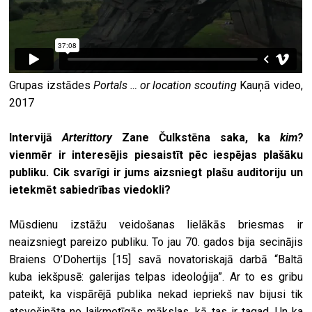
Grupas izstādes
Portals … or location scouting
Kauņā video,
2017
Intervijā
Arterittory
Zane Čulkstēna saka, ka
kim?
vienmēr ir interesējis piesaistīt pēc iespējas plašāku
publiku. Cik svarīgi ir jums aizsniegt plašu auditoriju un
ietekmēt sabiedrības viedokli?
Mūsdienu izstāžu veidošanas lielākās briesmas ir
neaizsniegt pareizo publiku. To jau 70. gados bija secinājis
Braiens O’Dohertijs
[15]
savā novatoriskajā darbā “Baltā
kuba iekšpusē: galerijas telpas ideoloģija”. Ar to es gribu
pateikt, ka vispārējā publika nekad iepriekš nav bijusi tik
atsvešināta no laikmetīgās mākslas, kā tas ir tagad. Un ka