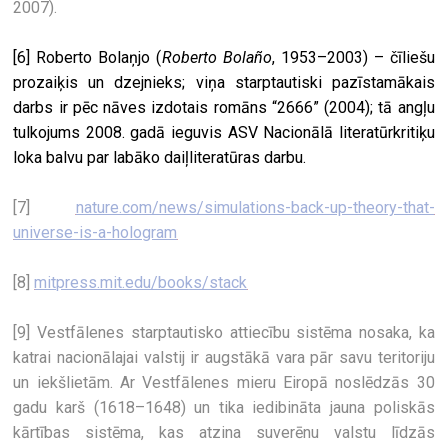
2007).
[6] Roberto Bolaņjo (
Roberto Bola
ñ
o
, 1953–2003) – čīliešu
prozaiķis un dzejnieks; viņa starptautiski pazīstamākais
darbs ir pēc nāves izdotais romāns “2666” (2004); tā angļu
tulkojums 2008. gadā ieguvis ASV Nacionālā literatūrkritiķu
loka balvu par labāko daiļliteratūras darbu.
[7]
nature.com/news/simulations-back-up-theory-that-
universe-is-a-hologram
[8]
mitpress.mit.edu/books/stack
[9] Vestfālenes starptautisko attiecību sistēma nosaka, ka
katrai nacionālajai valstij ir augstākā vara pār savu teritoriju
un iekšlietām. Ar Vestfālenes mieru Eiropā noslēdzās 30
gadu karš (1618–1648) un tika iedibināta jauna poliskās
kārtības sistēma, kas atzina suverēnu valstu līdzās