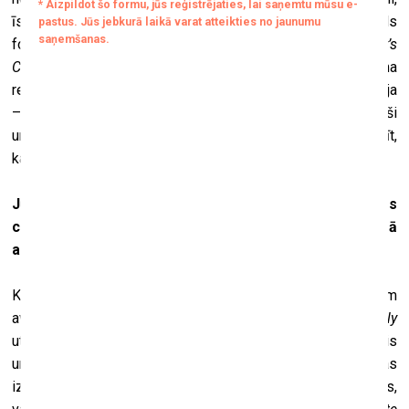
īsziņu, īsu eseju utt. – saistībā ar izvēlēto tēmu. Lai arī šāds
formāts atgādina hibrīdu starp Runātāju stūrīti (
Speaker’s
Corner
) Haidparkā un Anonīmajiem alkoholiķiem, pasākuma
rezultātā tikai izveidota pārsteidzoši daudzveidīga kolekcija
– viedokļi, balsis un teksti, ko bija izvēlējušies/sarakstījuši
un nolasījuši visi piedalīties gribošie. Nevaru vien sagaidīt,
kad varēšu šādus vakarus uzsākt
kim?
.
Jūs esat uzrakstījis grāmatu “B un/vai izstādes
ceļvedis savas izstādes meklējumos”. Vai varētu īsumā
aprakstīt, par ko tā ir, lai ieinteresētu mūsu lasītājus?
Kad biju jauns kurators un strādāju provincē (pirms lētajām
aviosabiedrībām,
Google
,
Facebook
,
Contemporary Art Daily
utt.), nonācu pie diezgan loģiska secinājuma, ka vislētākais
un vienkāršākais veids, kā organizēt starptautiskas
izstādes, ir izvēlēties viegli transformējamus tekstuālus,