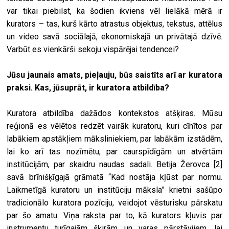
var tikai piebilst, ka šodien ikviens vēl lielākā mērā ir
kurators – tas, kurš kārto atrastus objektus, tekstus, attēlus
un video savā sociālajā, ekonomiskajā un privātajā dzīvē.
Varbūt es vienkārši sekoju vispārējai tendencei?
Jūsu jaunais amats, pieļauju, būs saistīts arī ar kuratora
praksi. Kas, jūsuprāt, ir kuratora atbildība?
Kuratora atbildība dažādos kontekstos atšķiras. Mūsu
reģionā es vēlētos redzēt vairāk kuratoru, kuri cīnītos par
labākiem apstākļiem māksliniekiem, par labākām izstādēm,
lai ko arī tas nozīmētu, par caurspīdīgām un atvērtām
institūcijām, par skaidru naudas sadali. Betija Žerovca
[2]
savā brīnišķīgajā grāmatā “Kad nostāja kļūst par normu.
Laikmetīgā kuratoru un institūciju māksla” krietni sašūpo
tradicionālo kuratora pozīciju, veidojot vēsturisku pārskatu
par šo amatu. Viņa raksta par to, kā kurators kļuvis par
instrumentu turīgajām šķirām un varas pārstāvjiem, lai