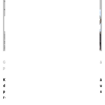
Grupas izstādes
Portals … or location scouting
Kauņā
publicitātes attēls, 2017
Ko jūs domājat ar “globālās asinhronitātes konceptu kā
dažādu, dažreiz pat neatbilstīgu diskursu un naratīvu
pretstatījumu” (tas ņemts no jūs sacītā
kim?
preses
relīzē)?