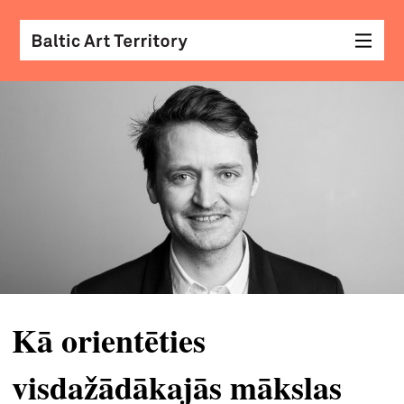
vizu
māk
sar
ar
kole
arhi
diza
&
Kā orientēties
mod
visdažādākajās mākslas
skat
&