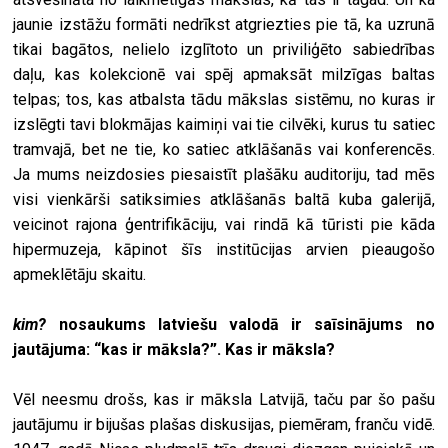
jaunie izstāžu formāti nedrīkst atgriezties pie tā, ka uzrunā
tikai bagātos, nelielo izglītoto un priviliģēto sabiedrības
daļu, kas kolekcionē vai spēj apmaksāt milzīgas baltas
telpas; tos, kas atbalsta tādu mākslas sistēmu, no kuras ir
izslēgti tavi blokmājas kaimiņi vai tie cilvēki, kurus tu satiec
tramvajā, bet ne tie, ko satiec atklāšanās vai konferencēs.
Ja mums neizdosies piesaistīt plašāku auditoriju, tad mēs
visi vienkārši satiksimies atklāšanās baltā kuba galerijā,
veicinot rajona ģentrifikāciju, vai rindā kā tūristi pie kāda
hipermuzeja, kāpinot šīs institūcijas arvien pieaugošo
apmeklētāju skaitu.
kim?
nosaukums latviešu valodā ir saīsinājums no
jautājuma: “kas ir māksla?”. Kas ir māksla?
Vēl neesmu drošs, kas ir māksla Latvijā, taču par šo pašu
jautājumu ir bijušas plašas diskusijas, piemēram, franču vidē.