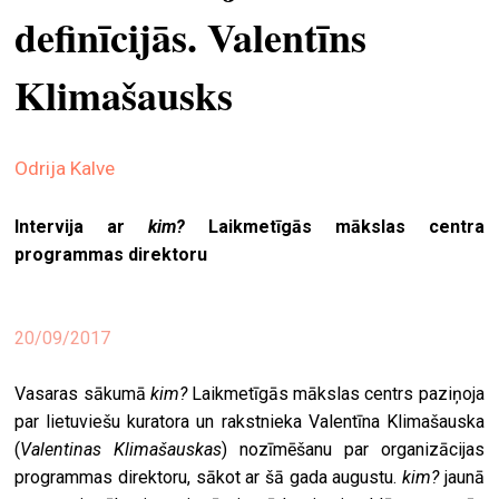
definīcijās. Valentīns
ekrā
spiri
Klimašausks
by
arte
Odrija Kalve
gale
ener
Intervija ar
kim?
Laikmetīgās mākslas centra
arte
programmas direktoru
izde
par
20/09/2017
mu
Vasaras sākumā
kim?
Laikmetīgās mākslas centrs paziņoja
meklēt
par lietuviešu kuratora un rakstnieka Valentīna Klimašauska
(
Valentinas Klimašauskas
) nozīmēšanu par organizācijas
programmas direktoru, sākot ar šā gada augustu.
kim?
jaunā