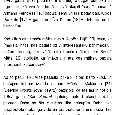
1947. gadā Nicas pludmalē trīs draugi diezgan puiciskā un
egocentriskā veidā izdomāja savā starpā “sadalīt pasauli”.
Armāns Ferndess
[16]
dabūja zemi un tās bagātības, Klods
Paskāls
[17]
– gaisu, bet Īvs Kleins
[18]
– debesis un to
bezgalību.
Kad kāds cits franču mākslinieks Robērs Filjū
[19]
teica, ka
“māksla ir tas, kas padara dzīvi interesantāku par mākslu”,
dažas desmitgades vēlāk cits franču mākslinieks Benuā
Mērs
[20]
atbildēja, ka “māksla ir tas, kas mākslu padara
interesantāku par dzīvi”.
Ap to pašu laiku visa pasaule sāka kļūt par balto kubu, un
baltajam kubam izzuda sienas. Māršals Makluens
[21]
“Deivida Frosta šovā” (1972) paziņoja, ka tas jau ir noticis
1957. gadā: “Kad
Sputnik
aplidoja apkārt planētai, daba
pazuda. Daba no šīs planētas tika nolaupīta. Daba tika
iesprostota mākslīgā vidē, un tās vietu ieņēma māksla. Tas