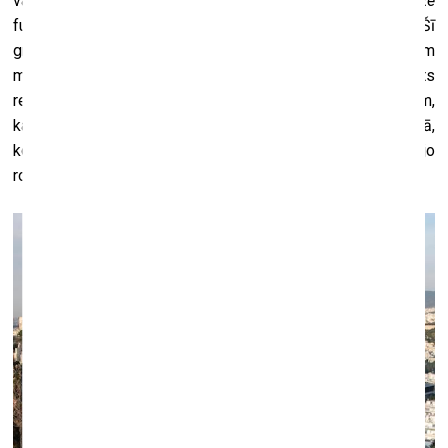
valodā bāzētus darbus, izmantojot vien
copy and paste
funkciju. Un es nolēmu “kūrēt” tekstus kā izstādes. Šī
grāmata ir šādas pieejas, kā arī sadarbības ar citiem
māksliniekiem un rakstniekiem, rezultāts. Kā pareizi teikts
reklāmā, grāmata sastāv no uzrakstītām izstādēm – tām,
kas peld kaut kur laikā un telpā, kādā jokā, kāda prātā,
kosmosa zondē
Voyager 1
, Šovē alā vai Roberto Bolaņjo
romānā “2666”.