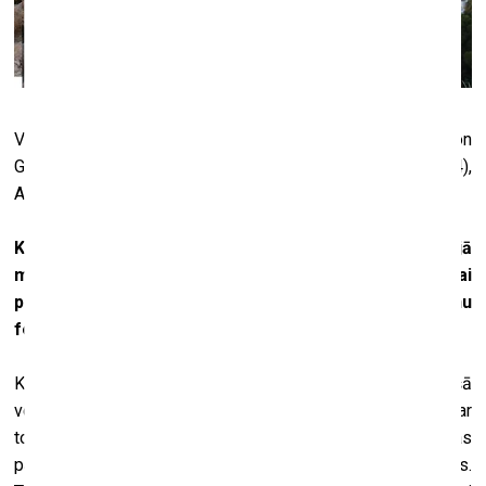
Valentīna Klimašauska grāmata “B and/or an Exhibition
Guide In Search Of Its Exhibition” (
Torpedo Press
, 2014),
Atēnas. Foto:
Salomėja Marcinkevičiūtė
Kā jūs attiecaties pret to, kas šobrīd notiek laikmetīgajā
mākslā? Cilvēki daudz runā par to, ka pēdējo desmit vai
pat divdesmit gadu laikā nav bijis nekādu radikāli jaunu
fenomenu vai virzienu. Vai jūs tam piekrītat?
Kategoriski nē. Pat ja kāds radītu mākslu tieši tādā pašā
veidā kā pagājušajā gadsimtā, tai būtu citāda nozīme, līdz ar
to tā būtu atšķirīga. Viena no visbūtiskākajām mākslas
pasaules sastāvdaļām – publika – ir radikāli mainījusies.