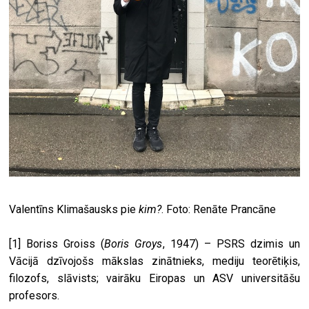
Valentīns Klimašausks pie
kim?
. Foto: Renāte Prancāne
[1] Boriss Groiss (
Boris Groys
, 1947) – PSRS dzimis un
Vācijā dzīvojošs mākslas zinātnieks, mediju teorētiķis,
filozofs, slāvists; vairāku Eiropas un ASV universitāšu
profesors.