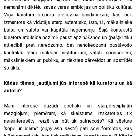
nemanāmi diktētu savas varas ambīcijas un politiku kultūrai.
Viņa kuratora pozīciju pielīdzina bandiniekam, kas tiek
izmantots kā vidutājs starp autentisko, īsto, t.i., mākslinieka
balsi, un valsts vai kapitāla hegemoniju. Šajā kontekstā
kuratora atbildība nozīmē paust apzināšanos un (paš)kritiku
attiecībā pret neredzamo, bet nenoliedzami pastāvošo
kontraktu starp mākslas institūcijām, valsti, sponsoriem,
māksliniekiem un publiku, un tiekties pārveidot un apstrīdēt
šo tīklu.
Kādas tēmas, jautājumi jūs interesē kā kuratoru un kā
autoru?
Mani interesē dažādi poētiski un starpdisciplināri
mezglojumi, piemēram, kā skaistums, izskatoties tik
neieinteresēts, reizē var būt tik satriecošs? Kā vēsture
‘kopē un ielīmē’ (
copy and paste
) pati sevi formātos, kas