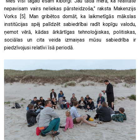
“Mēs visi tagad esam kiborgi. Jau tādā mērā, ka realitāte
nepavisam vairs neliekas pārsteidzoša,” raksta Makenzijs
Vorks
[5]
. Man gribētos domāt, ka laikmetīgās mākslas
institūcijas spēj palīdzēt sabiedrībai radīt kopīgu valodu,
ņemot vērā, kādas ārkārtīgas tehnoloģiskas, politiskas,
sociālas un cita veida izmaiņas mūsu sabiedrība ir
piedzīvojusi relatīvi īsā periodā.