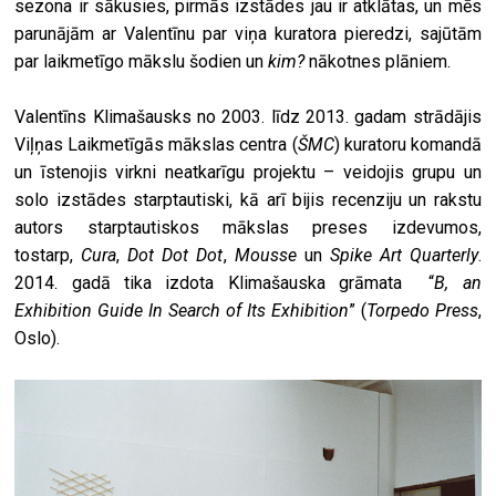
sezona ir sākusies, pirmās izstādes jau ir atklātas, un mēs
parunājām ar Valentīnu par viņa kuratora pieredzi, sajūtām
par laikmetīgo mākslu šodien un
kim?
nākotnes plāniem.
Valentīns Klimašausks no 2003. līdz 2013. gadam strādājis
Viļņas Laikmetīgās mākslas centra (
ŠMC
) kuratoru komandā
un īstenojis virkni neatkarīgu projektu – veidojis grupu un
solo izstādes starptautiski, kā arī bijis recenziju un rakstu
autors starptautiskos mākslas preses izdevumos,
tostarp,
Cura
,
Dot Dot Dot
,
Mousse
un
Spike Art Quarterly
.
2014. gadā tika izdota Klimašauska grāmata “
B, an
Exhibition Guide In Search of Its Exhibition
” (
Torpedo Press
,
Oslo).