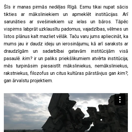
Šīs ir manas pirmās nedēļas Rīgā. Esmu tikai nupat sācis
tikties ar māksliniekiem un apmeklēt institūcijas. Arī
sarunāties ar svešiniekiem uz ielas un bāros. Tāpēc
vispirms labprāt uzklausītu padomus, vajadzības, vēlmes un
īstos plānus kalt mazliet vēlāk. Taču varu jums apliecināt, ka
mums jau ir daudz ideju un ierosinājumu, kā arī saraksts ar
draudzīgām un sadarbībai gatavām institūcijām visā
pasaulē.
kim?
ir un paliks priekšlikumiem atvērta institūcija;
mēs turpināsim piesaistīt māksliniekus, nemāksliniekus,
rakstniekus, filozofus un citus kultūras pārstāvjus gan
kim?
,
gan ārvalstu projektiem.