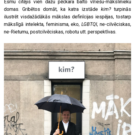
Esmu citējis vien dažu pēckara balto vīriešu-mākslinieku
domas. Gribētos domāt, ka katra izstāde
kim?
turpinās
ilustrēt visdažādākās mākslas definīcijas iespējas, tostarp
mākslīgā intelekta, feminisma, eko,
LGBTQI
, ne-cilvēciskas,
ne-Rietumu, postcilvēciskas, robotu utt. perspektīvas.