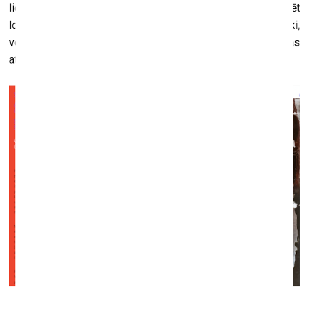
liela, lai to uztvertu kā anonīmu masu. Mēs spējam ietekmēt
lokālo ainu, taču varam būt arī pamanāmi starptautiski,
veicinot Latvijas un Baltijas valstu mākslas ainas
atpazīstamību. Vai tas ir gana personiski?