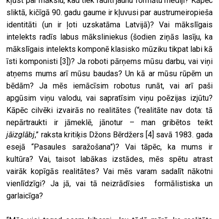
kļūst par mākslu, kad tiek radīti jaunu formātu mediji? Kāpēc
sliktā, kičīgā 90. gadu gaume ir kļuvusi par austrumeiropieša
identitāti (un ir ļoti uzskatāma Latvijā)? Vai mākslīgais
intelekts radīs labus māksliniekus (šodien ziņās lasīju, ka
mākslīgais intelekts komponē klasisko mūziku tikpat labi kā
īsti komponisti
[3]
)? Ja roboti pārņems mūsu darbu, vai viņi
atņems mums arī mūsu baudas? Un kā ar mūsu rūpēm un
bēdām? Ja mēs iemācīsim robotus runāt, vai arī paši
apgūsim viņu valodu, vai sapratīsim viņu poēzijas izjūtu?
Kāpēc cilvēki izvairās no realitātes (“realitāte nav dota: tā
nepārtraukti ir jāmeklē, jānotur – man gribētos teikt
jāizglābj
,” raksta kritiķis Džons Bērdžers
[4]
savā 1983. gada
esejā “Pasaules saražošana”)? Vai tāpēc, ka mums ir
kultūra? Vai, taisot labākas izstādes, mēs spētu atrast
vairāk kopīgās realitātes? Vai mēs varam sadalīt nākotni
vienlīdzīgi? Ja jā, vai tā neizrādīsies
formālistiska un
garlaicīga?