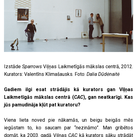
Izstāde
Sparrows
Viļņas Laikmetīgās mākslas centrā, 2012.
Kurators: Valentīns Klimašausks. Foto:
Dalia Dūdėnaitė
Gadiem ilgi esat strādājis kā kurators gan Viļņas
Laikmetīgās mākslas centrā (
CAC
), gan neatkarīgi. Kas
jūs pamudināja kļūt pat kuratoru?
Viena lieta noved pie nākamās, un beigu beigās mēs
iegūstam to, ko saucam par “nezināmo”. Man gribētos
domāt, ka 2003. gadā Viļņas
CAC
kā kurators sāku strādāt