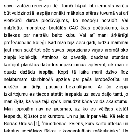
savu izstāžu recenziju dēļ. Tomēr tikpat labi iemesls varētu
būt valdzinošā iespēja nonākt mākslas sfēras tuvumā vai arī
vienkārši darba piedāvājums, ko nespēju noraidīt. Vai
milzīgās, monstrozi brutālās
CAC
ēkas poētiskums, kas
izliekas par neitrālu balto kubu. Vai arī mani ārkārtīgi
profesionālie kolēģi. Kad man bija seši gadi, lūdzu mammai
ļaut man sakārtot pēc savas saprašanas viņas aromātisko
ziepju kolekciju. Atminos, ka pavadīju daudzas stundas
kārtojot plauktos dažādos iepakojumus, aptverot, cik man ir
daudz dažādu iespēju. Kopš tā laika manī dzīvo līdz
nelabumam skurbinošā apziņa par paša ierobežotību un
iekšējo un ārējo pasauļu bezgalīgumu. Ar šo ziepju
izkārtojumu es tiecos atstāt iespaidu uz savu daiļo tanti, jo
man šķita, ka viņa tajā spēs ieraudzīt kāda veida skaistumu.
Man joprojām nav ne jausmas, uz ko es vēlējos atstāt
iespaidu, kļūstot par kuratoru. Un nu jau ir par vēlu. Kā teicis
Boriss Groiss
[1]
, “mūsdienās ikviens, kurš kārto attēlus un
tekstus sociālajos tīklos, ir konceptuālais mākslinieks”. Un