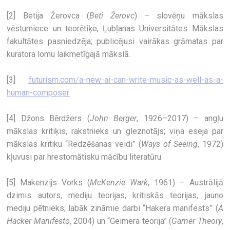
[2] Betija Žerovca (
Beti Žerovc
) – slovēņu mākslas
vēsturniece un teorētiķe, Ļubļanas Universitātes Mākslas
fakultātes pasniedzēja; publicējusi vairākas grāmatas par
kuratora lomu laikmetīgajā mākslā.
[3]
futurism.com/a-new-ai-can-write-music-as-well-as-a-
human-composer
[4] Džons Bērdžers (
John Berger
, 1926–2017) – angļu
mākslas kritiķis, rakstnieks un gleznotājs; viņa eseja par
mākslas kritiku “Redzēšanas veidi” (
Ways of Seeing
, 1972)
kļuvusi par hrestomātisku mācību literatūru.
[5] Makenzijs Vorks (
McKenzie Wark
, 1961) – Austrālijā
dzimis autors, mediju teorijas, kritiskās teorijas, jauno
mediju pētnieks; labāk zināmie darbi “Hakera manifests” (
A
Hacker Manifesto
, 2004) un “Geimera teorija” (
Gamer Theory
,