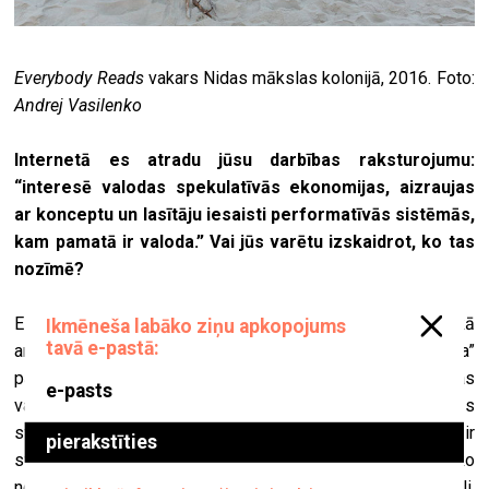
Everybody Reads
vakars Nidas mākslas kolonijā, 2016. Foto:
Andrej Vasilenko
Internetā es atradu jūsu darbības raksturojumu:
“interesē valodas spekulatīvās ekonomijas, aizraujas
ar konceptu un lasītāju iesaisti performatīvās sistēmās,
kam pamatā ir valoda.” Vai jūs varētu izskaidrot, ko tas
nozīmē?
Es mēdzu kūrēt izstādes, izejot no tekstuālas pozīcijas, kā
arī organizēju lasījumu vakarus, piemēram, “Visi lasa”
pasākumu ciklu. Tie bija tā saucamie horizontālās lasīšanas
vakari, ko inspirējusi “atvērtā darba” ideja, horizontālās
struktūras un Roberto Bolaņjo
[6]
citāts: “Lasīšana vienmēr ir
svarīgāka par rakstīšanu”. Katrs vakara dalībnieks kaut ko
nolasīja – vēstuli, teikumu, sameklētu vai sacerētu dzejoli,