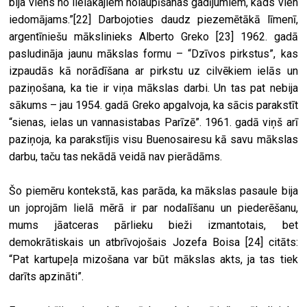
bija viens no lielākajiem nolaupīšanas gadījumiem, kāds vien
iedomājams.”
[22]
Darbojoties daudz piezemētākā līmenī,
argentīniešu mākslinieks Alberto Greko
[23]
1962. gadā
pasludināja jaunu mākslas formu – “Dzīvos pirkstus”, kas
izpaudās kā norādīšana ar pirkstu uz cilvēkiem ielās un
paziņošana, ka tie ir viņa mākslas darbi. Un tas pat nebija
sākums – jau 1954. gadā Greko apgalvoja, ka sācis parakstīt
“sienas, ielas un vannasistabas Parīzē”. 1961. gadā viņš arī
paziņoja, ka parakstījis visu Buenosairesu kā savu mākslas
darbu, taču tas nekādā veidā nav pierādāms.
Šo piemēru kontekstā, kas parāda, ka mākslas pasaule bija
un joprojām lielā mērā ir par nodalīšanu un piederēšanu,
mums jāatceras pārlieku bieži izmantotais, bet
demokrātiskais un atbrīvojošais Jozefa Boisa
[24]
citāts:
“Pat kartupeļa mizošana var būt mākslas akts, ja tas tiek
darīts apzināti”.