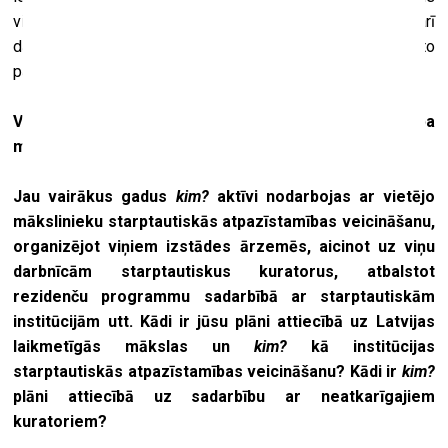
viesnīcu lobijos, kas katrs rāda atšķirīgu laiku, – lai cik arī
dažādās pozīcijās būtu rādītāji, tie tāpat rāda vienu un to
pašu globālo laiku, vai ne?
Vai būs kādas būtiskas izmaiņas organizācijas darba
modelī?
Jau vairākus gadus
kim?
aktīvi nodarbojas ar vietējo
mākslinieku starptautiskās atpazīstamības veicināšanu,
organizējot viņiem izstādes ārzemēs, aicinot uz viņu
darbnīcām starptautiskus kuratorus, atbalstot
rezidenču programmu sadarbībā ar starptautiskām
institūcijām utt. Kādi ir jūsu plāni attiecībā uz Latvijas
laikmetīgās mākslas un
kim?
kā institūcijas
starptautiskās atpazīstamības veicināšanu? Kādi ir
kim?
plāni attiecībā uz sadarbību ar neatkarīgajiem
kuratoriem?