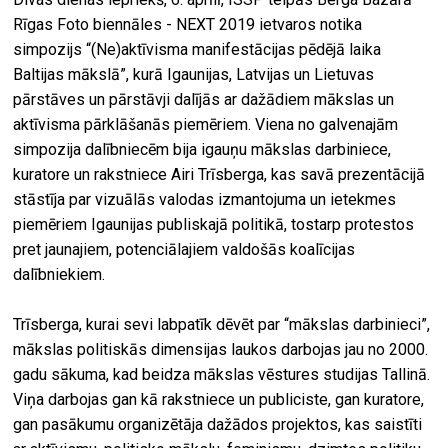
Rīgas Foto biennāles - NEXT 2019 ietvaros notika
simpozijs “(Ne)aktīvisma manifestācijas pēdējā laika
Baltijas mākslā”, kurā Igaunijas, Latvijas un Lietuvas
pārstāves un pārstāvji dalījās ar dažādiem mākslas un
aktīvisma pārklāšanās piemēriem. Viena no galvenajām
simpozija dalībniecēm bija igauņu mākslas darbiniece,
kuratore un rakstniece Airi Trīsberga, kas savā prezentācijā
stāstīja par vizuālās valodas izmantojuma un ietekmes
piemēriem Igaunijas publiskajā politikā, tostarp protestos
pret jaunajiem, potenciālajiem valdošās koalīcijas
dalībniekiem.
Trīsberga, kurai sevi labpatīk dēvēt par “mākslas darbinieci”,
mākslas politiskās dimensijas laukos darbojas jau no 2000.
gadu sākuma, kad beidza mākslas vēstures studijas Tallinā.
Viņa darbojas gan kā rakstniece un publiciste, gan kuratore,
gan pasākumu organizētāja dažādos projektos, kas saistīti