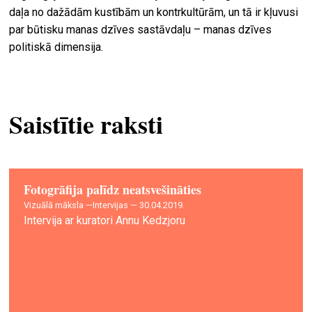
daļa no dažādām kustībām un kontrkultūrām, un tā ir kļuvusi
par būtisku manas dzīves sastāvdaļu – manas dzīves
politiskā dimensija.
Saistītie raksti
Fotogrāfija palīdz neatsvešināties
vizuālā māksla —
Intervijas — 30.04.2019.
Intervija ar kuratori Annu Kedzjoru