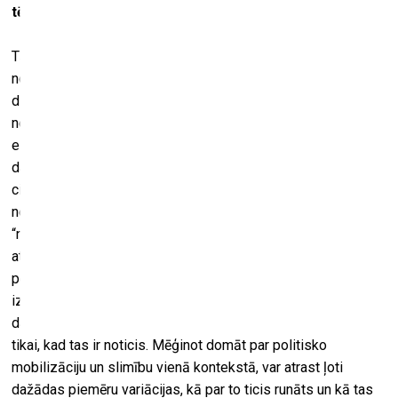
tēmai?
Tā bija neliela izstāde Potsdamā 2015. gadā, kuras
nosaukums bija “Uz drīzu izveseļošanos!” Šo frāzi es
dzirdu ļoti bieži, kad esmu sāpēs. Bet tas nenotiks – es
nekad neatveseļošos, mana slimība ir hroniska. Bet ar laiku
es sapratu, ka šis draudzīgais novēlējums vienlaikus ir arī
darba vides imperatīvs, jo kapitālismam vajag veselus
cilvēkus. Kad mani kolēģi saka, lai es drīz izveseļojos, viņi
neapzināti uz to uzstāj. Neskatoties uz to, ka es nekad
“neizveseļošos”. Bet pastāv imperatīvs pēc iespējas ātrāk
atgriezties darbā. Un tad, reaģējot uz šo situāciju, es sāku
pētīt, kad slimības vai invaliditātes pieredze tikusi
izmantota, lai izteiktu sociālu kritiku. Šī izstāde apkopoja
dažus tādus momentus, galvenokārt no 70. gadiem, bet ne
tikai, kad tas ir noticis. Mēģinot domāt par politisko
mobilizāciju un slimību vienā kontekstā, var atrast ļoti
dažādas piemēru variācijas, kā par to ticis runāts un kā tas