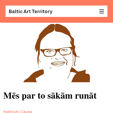
vizu
māk
sar
ar
kole
arhi
diza
&
Mēs par to sākām runāt
mod
skat
Helmuts Caune
&