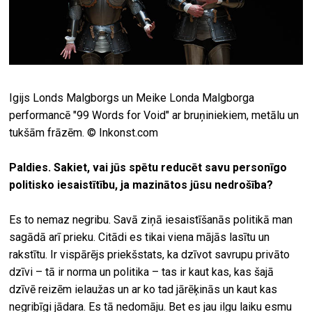
Igijs Londs Malgborgs un Meike Londa Malgborga
performancē "99 Words for Void" ar bruņiniekiem, metālu un
tukšām frāzēm. © Inkonst.com
Paldies. Sakiet, vai jūs spētu reducēt savu personīgo
politisko iesaistītību, ja mazinātos jūsu nedrošība?
Es to nemaz negribu. Savā ziņā iesaistīšanās politikā man
sagādā arī prieku. Citādi es tikai viena mājās lasītu un
rakstītu. Ir vispārējs priekšstats, ka dzīvot savrupu privāto
dzīvi – tā ir norma un politika – tas ir kaut kas, kas šajā
dzīvē reizēm ielaužas un ar ko tad jārēķinās un kaut kas
negribīgi jādara. Es tā nedomāju. Bet es jau ilgu laiku esmu