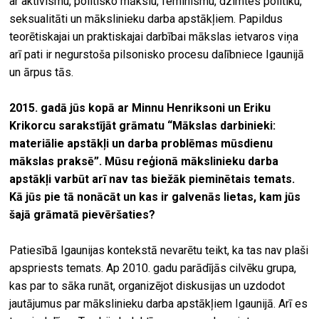
ar aktīvismu, politisko mākslu, feminismu, dzimtes politiku,
seksualitāti un mākslinieku darba apstākļiem. Papildus
teorētiskajai un praktiskajai darbībai mākslas ietvaros viņa
arī pati ir negurstoša pilsonisko procesu dalībniece Igaunijā
un ārpus tās.
2015. gadā jūs kopā ar Minnu Henriksoni un Eriku
Krikorcu sarakstījāt grāmatu “Mākslas darbinieki:
materiālie apstākļi un darba problēmas mūsdienu
mākslas praksē”. Mūsu reģionā mākslinieku darba
apstākļi varbūt arī nav tas biežāk pieminētais temats.
Kā jūs pie tā nonācāt un kas ir galvenās lietas, kam jūs
šajā grāmatā pievēršaties?
Patiesībā Igaunijas kontekstā nevarētu teikt, ka tas nav plaši
apspriests temats. Ap 2010. gadu parādījās cilvēku grupa,
kas par to sāka runāt, organizējot diskusijas un uzdodot
jautājumus par mākslinieku darba apstākļiem Igaunijā. Arī es