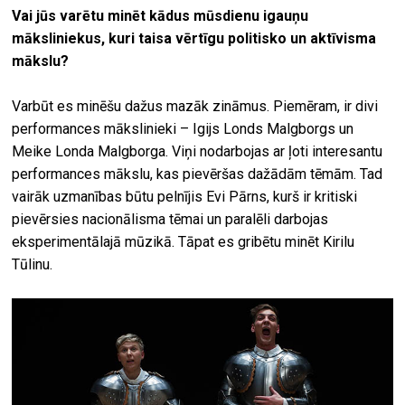
Vai jūs varētu minēt kādus mūsdienu igauņu
māksliniekus, kuri taisa vērtīgu politisko un aktīvisma
mākslu?
Varbūt es minēšu dažus mazāk zināmus. Piemēram, ir divi
performances mākslinieki – Igijs Londs Malgborgs un
Meike Londa Malgborga. Viņi nodarbojas ar ļoti interesantu
performances mākslu, kas pievēršas dažādām tēmām. Tad
vairāk uzmanības būtu pelnījis Evi Pārns, kurš ir kritiski
pievērsies nacionālisma tēmai un paralēli darbojas
eksperimentālajā mūzikā. Tāpat es gribētu minēt Kirilu
Tūlinu.