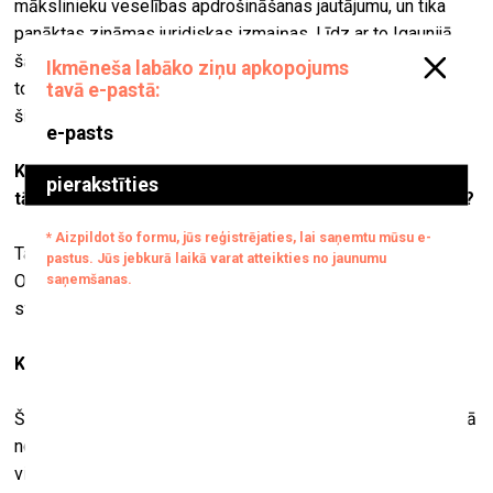
mākslinieku veselības apdrošināšanas jautājumu, un tika
panāktas zināmas juridiskas izmaiņas. Līdz ar to Igaunijā
šādu diskusiju procesi ir notikuši. Un šī grāmata sava ziņā
tos dokumentē un veido naratīvu par to, kā tika runāts par
šiem jautājumiem.
Kas, jūsuprāt, bija iemesli, kāpēc šī iniciatīva ieguva
tādu spēku, ka bija iespējams panākt reālas pārmaiņas?
Tas ir pieminēts vienā no grāmatas tekstiem...
Organizēšanās bieži notiek, kad ir sasniegts zināms afekta
stāvoklis – kad kaut kā ir sakrājies par daudz.
Kritiskais punkts.
Šajā gadījumā bija īpatnēja situācija – Tallinas Mākslas telpā
notika izstāde, kas pievērsās darba apstākļu tēmai – ļoti
vispārīgi. Parlamentā tolaik tika apspriesta jauna darba