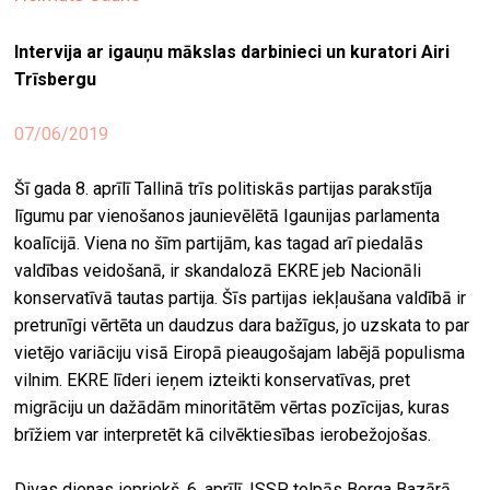
ekrā
Intervija ar igauņu mākslas darbinieci un kuratori Airi
spiri
Trīsbergu
by
arte
07/06/2019
gale
Šī gada 8. aprīlī Tallinā trīs politiskās partijas parakstīja
ener
līgumu par vienošanos jaunievēlētā Igaunijas parlamenta
arte
koalīcijā. Viena no šīm partijām, kas tagad arī piedalās
izde
valdības veidošanā, ir skandalozā EKRE jeb Nacionāli
konservatīvā tautas partija. Šīs partijas iekļaušana valdībā ir
par
pretrunīgi vērtēta un daudzus dara bažīgus, jo uzskata to par
mu
vietējo variāciju visā Eiropā pieaugošajam labējā populisma
vilnim. EKRE līderi ieņem izteikti konservatīvas, pret
migrāciju un dažādām minoritātēm vērtas pozīcijas, kuras
meklēt
brīžiem var interpretēt kā cilvēktiesības ierobežojošas.
Divas dienas iepriekš, 6. aprīlī, ISSP telpās Berga Bazārā