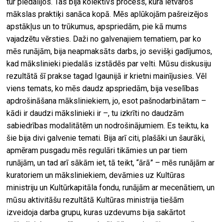
tur piedalījos. Tas bija kolektīvs process, kura ietvaros
mākslas praktiķi sanāca kopā. Mēs aplūkojām pašreizējos
apstākļus un to trūkumus, apspriedām, pie kā mums
vajadzētu vērsties. Daži no galvenajiem tematiem, par ko
mēs runājām, bija neapmaksāts darbs, jo sevišķi gadījumos,
kad mākslinieki piedalās izstādēs par velti. Mūsu diskusiju
rezultātā šī prakse tagad Igaunijā ir krietni mainījusies. Vēl
viens temats, ko mēs daudz apspriedām, bija veselības
apdrošināšana māksliniekiem, jo, esot pašnodarbinātam –
kādi ir daudzi mākslinieki ir –, tu izkrīti no daudzām
sabiedrības modalitātēm un nodrošinājumiem. Es teiktu, ka
šie bija divi galvenie temati. Bija arī citi, plašāki un šaurāki,
apmēram pusgadu mēs regulāri tikāmies un par tiem
runājām, un tad arī sākām iet, tā teikt, “ārā” – mēs runājām ar
kuratoriem un māksliniekiem, devāmies uz Kultūras
ministriju un Kultūrkapitāla fondu, runājām ar mecenātiem, un
mūsu aktivitāšu rezultātā Kultūras ministrija tiešām
izveidoja darba grupu, kuras uzdevums bija sakārtot