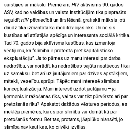
saistījies ar mākslu. Piemēram,
HIV
aktīvisms 90. gados
ASV, kad no valdības un valsts institūcijām tika pieprasīts
ieguldīt
HIV
pētniecībā un ārstēšanā, grafiskā māksla ļoti
daudz tika izmantota kā mobilizācijas rīks. Un no šīs
kustības arī attīstījās spēcīga un interesanta sociālā kritika.
Tad 70. gados bija aktīvisma kustības, kas izmantoja
vēstījumu, ka “slimība ir protests pret kapitālistisko
ekspluatāciju”. Ja to pārnes uz manu interesi par darba
nedrošību, var norādīt, ka nedrošības sajūta neattiecas tikai
uz samaksu, bet arī uz jautājumiem par dzīves apstākļiem,
mitekli, veselību, aprūpi. Tāpēc mani interesē slimības
konceptualizācija. Mani interesē uzdot jautājumu – ja
ķermenis ir ražošanas rīks, vai tas var tikt pārvērsts arī par
pretošanās rīku? Apskatot dažādus vēstures periodus, es
meklēju piemērus, kuros par slimību var domāt kā par
pretošanās formu. Bet tas, protams, jāaplūko niansēti, jo
slimība nav kaut kas, ko cilvēki izvēlas.