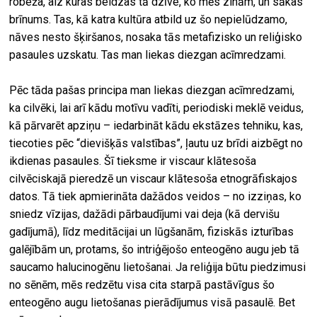
robeža, aiz kuras beidzas tā dzīve, ko mēs zinām, un sākas
brīnums. Tas, kā katra kultūra atbild uz šo nepielūdzamo,
nāves nesto šķiršanos, nosaka tās metafizisko un reliģisko
pasaules uzskatu. Tas man liekas diezgan acīmredzami.
Pēc tāda pašas principa man liekas diezgan acīmredzami,
ka cilvēki, lai arī kādu motīvu vadīti, periodiski meklē veidus,
kā pārvarēt apziņu – iedarbināt kādu ekstāzes tehniku, kas,
tiecoties pēc “dievišķās valstības”, ļautu uz brīdi aizbēgt no
ikdienas pasaules. Šī tieksme ir viscaur klātesoša
cilvēciskajā pieredzē un viscaur klātesoša etnogrāfiskajos
datos. Tā tiek apmierināta dažādos veidos – no izziņas, ko
sniedz vīzijas, dažādi pārbaudījumi vai deja (kā dervišu
gadījumā), līdz meditācijai un lūgšanām, fiziskās izturības
galējībām un, protams, šo intriģējošo enteogēno augu jeb tā
saucamo halucinogēnu lietošanai. Ja reliģija būtu piedzimusi
no sēnēm, mēs redzētu visa cita starpā pastāvīgus šo
enteogēno augu lietošanas pierādījumus visā pasaulē. Bet