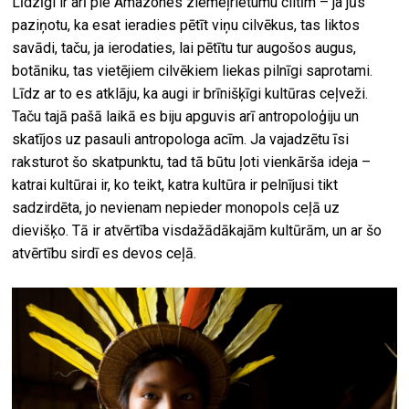
Līdzīgi ir arī pie Amazones ziemeļrietumu ciltīm – ja jūs
paziņotu, ka esat ieradies pētīt viņu cilvēkus, tas liktos
savādi, taču, ja ierodaties, lai pētītu tur augošos augus,
botāniku, tas vietējiem cilvēkiem liekas pilnīgi saprotami.
Līdz ar to es atklāju, ka augi ir brīnišķīgi kultūras ceļveži.
Taču tajā pašā laikā es biju apguvis arī antropoloģiju un
skatījos uz pasauli antropologa acīm. Ja vajadzētu īsi
raksturot šo skatpunktu, tad tā būtu ļoti vienkārša ideja –
katrai kultūrai ir, ko teikt, katra kultūra ir pelnījusi tikt
sadzirdēta, jo nevienam nepieder monopols ceļā uz
dievišķo. Tā ir atvērtība visdažādākajām kultūrām, un ar šo
atvērtību sirdī es devos ceļā.