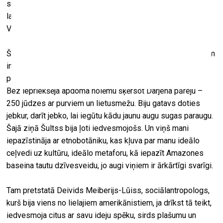
sniegs tādu pieredzi, kas, ja tev izdosies no turienes tikt
laukā dzīvam, padarīs tevi par gudrāku un zinošāku cilvēks.
Viņš visu padarīja iespējamu.
Šultsa iedvesmots, es vienmēr biju gatavs piekrist jebkuram
interesantam piedzīvojumam vai iespējai. Vēl būdams
pavisam jauns, es mēdzu darīt visādas neprātīgas lietas.
Bez iepriekšēja apdoma nolēmu šķērsot Darjena pāreju –
250 jūdzes ar purviem un lietusmežu. Biju gatavs doties
jebkur, darīt jebko, lai iegūtu kādu jaunu augu sugas paraugu.
Šajā ziņā Šultss bija ļoti iedvesmojošs. Un viņš mani
iepazīstināja ar etnobotāniku, kas kļuva par manu ideālo
ceļvedi uz kultūru, ideālo metaforu, kā iepazīt Amazones
baseina tautu dzīvesveidu, jo augi viņiem ir ārkārtīgi svarīgi.
Tam pretstatā Deivids Meiberijs-Lūiss, sociālantropologs,
kurš bija viens no lielajiem amerikānistiem, ja drīkst tā teikt,
iedvesmoja citus ar savu ideju spēku, sirds plašumu un