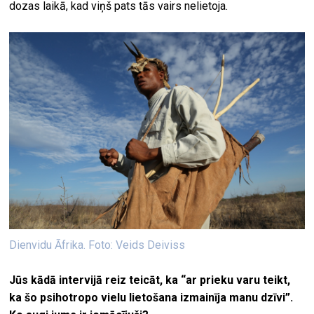
dozas laikā, kad viņš pats tās vairs nelietoja.
Dienvidu Āfrika. Foto: Veids Deiviss
Jūs kādā intervijā reiz teicāt, ka “ar prieku varu teikt,
ka šo psihotropo vielu lietošana izmainīja manu dzīvi”.