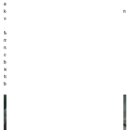
etniskajām grupām, 1991. gadā iereģistrējot to arī valsts
konstitūcijā. Nošķirtībā no modernās Kolumbijas problēmām
varēja atdzimt pilnīgi jauns sapnis par kultūru.
Mēs jautājām cilts vecajiem: “Kāpēc jūs ļāvāt ienākt
misionāriem, kāpēc ļāvāt viņiem par sevi runāt tā, kā viņi
runāja?” Viņi atbildēja: “Jo viņi apsolīja mūs padarīt par
cilvēkiem.” Tas, lūk, ir koloniālisms – pati koloniālisma
būtība. Kolonistam ir jāpārliecina kolonizējamais par viņa
iedzimto mazvērtīgumu. To dara valdības, to dara misionāri,
to dara kaučuka tirgotāji. Taču to nedara antropologi. Šādos
brīžos antropoloģija ir antitēze koloniālisma konceptam.