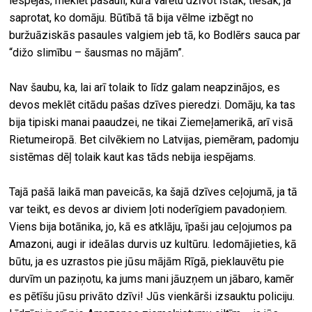
iespējas, meklēt pasauli, kurā varētu dzīvot īstāk, tiešāk, ja
saprotat, ko domāju. Būtībā tā bija vēlme izbēgt no
buržuāziskās pasaules valgiem jeb tā, ko Bodlērs sauca par
“dižo slimību – šausmas no mājām”.
Nav šaubu, ka, lai arī tolaik to līdz galam neapzinājos, es
devos meklēt citādu pašas dzīves pieredzi. Domāju, ka tas
bija tipiski manai paaudzei, ne tikai Ziemeļamerikā, arī visā
Rietumeiropā. Bet cilvēkiem no Latvijas, piemēram, padomju
sistēmas dēļ tolaik kaut kas tāds nebija iespējams.
Tajā pašā laikā man paveicās, ka šajā dzīves ceļojumā, ja tā
var teikt, es devos ar diviem ļoti noderīgiem pavadoņiem.
Viens bija botānika, jo, kā es atklāju, īpaši jau ceļojumos pa
Amazoni, augi ir ideālas durvis uz kultūru. Iedomājieties, kā
būtu, ja es uzrastos pie jūsu mājām Rīgā, pieklauvētu pie
durvīm un paziņotu, ka jums mani jāuzņem un jābaro, kamēr
es pētīšu jūsu privāto dzīvi! Jūs vienkārši izsauktu policiju.