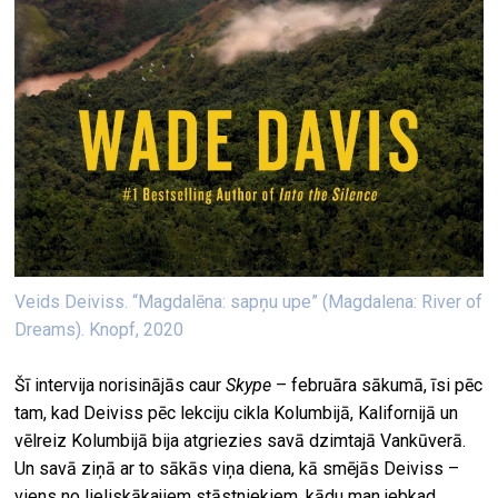
Veids Deiviss. “Magdalēna: sapņu upe” (Magdalena: River of
Dreams). Knopf, 2020
Šī intervija norisinājās caur
Skype
– februāra sākumā, īsi pēc
tam, kad Deiviss pēc lekciju cikla Kolumbijā, Kalifornijā un
vēlreiz Kolumbijā bija atgriezies savā dzimtajā Vankūverā.
Un savā ziņā ar to sākās viņa diena, kā smējās Deiviss –
viens no lieliskākajiem stāstniekiem, kādu man jebkad