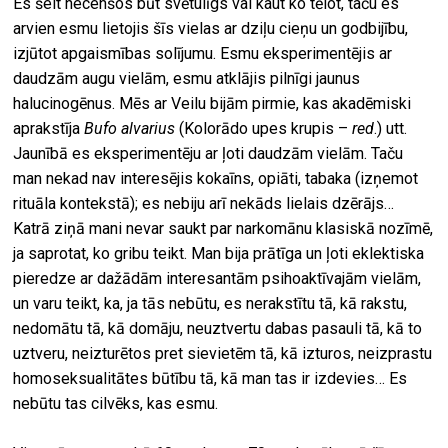
Es šeit necenšos būt svētulīgs vai kaut ko tēlot, taču es
arvien esmu lietojis šīs vielas ar dziļu cieņu un godbijību,
izjūtot apgaismības solījumu. Esmu eksperimentējis ar
daudzām augu vielām, esmu atklājis pilnīgi jaunus
halucinogēnus. Mēs ar Veilu bijām pirmie, kas akadēmiski
aprakstīja
Bufo alvarius
(Kolorādo upes krupis –
red
.) utt.
Jaunībā es eksperimentēju ar ļoti daudzām vielām. Taču
man nekad nav interesējis kokaīns, opiāti, tabaka (izņemot
rituāla kontekstā); es nebiju arī nekāds lielais dzērājs…
Katrā ziņā mani nevar saukt par narkomānu klasiskā nozīmē,
ja saprotat, ko gribu teikt. Man bija prātīga un ļoti eklektiska
pieredze ar dažādām interesantām psihoaktīvajām vielām,
un varu teikt, ka, ja tās nebūtu, es nerakstītu tā, kā rakstu,
nedomātu tā, kā domāju, neuztvertu dabas pasauli tā, kā to
uztveru, neizturētos pret sievietēm tā, kā izturos, neizprastu
homoseksualitātes būtību tā, kā man tas ir izdevies… Es
nebūtu tas cilvēks, kas esmu.