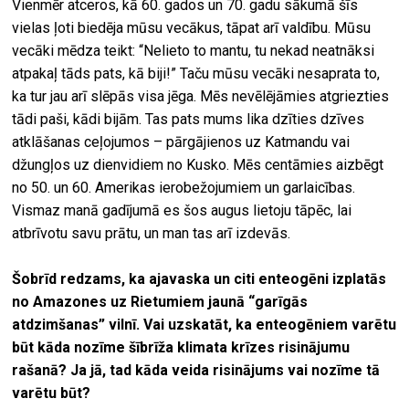
Vienmēr atceros, kā 60. gados un 70. gadu sākumā šīs
vielas ļoti biedēja mūsu vecākus, tāpat arī valdību. Mūsu
vecāki mēdza teikt: “Nelieto to mantu, tu nekad neatnāksi
atpakaļ tāds pats, kā biji!” Taču mūsu vecāki nesaprata to,
ka tur jau arī slēpās visa jēga. Mēs nevēlējāmies atgriezties
tādi paši, kādi bijām. Tas pats mums lika dzīties dzīves
atklāšanas ceļojumos – pārgājienos uz Katmandu vai
džungļos uz dienvidiem no Kusko. Mēs centāmies aizbēgt
no 50. un 60. Amerikas ierobežojumiem un garlaicības.
Vismaz manā gadījumā es šos augus lietoju tāpēc, lai
atbrīvotu savu prātu, un man tas arī izdevās.
Šobrīd redzams, ka ajavaska un citi enteogēni izplatās
no Amazones uz Rietumiem jaunā “garīgās
atdzimšanas” vilnī. Vai uzskatāt, ka enteogēniem varētu
būt kāda nozīme šībrīža klimata krīzes risinājumu
rašanā? Ja jā, tad kāda veida risinājums vai nozīme tā
varētu būt?