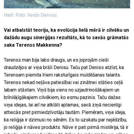
Haiti. Foto: Veids Deiviss
Vai atbalstāt teoriju, ka evolūcija lielā mērā ir cilvēku un
dažādu augu sinerģijas rezultāts, kā to savās grāmatās
saka Terenss Makkenna?
Terenss man bija labs draugs, un es joprojām cieši
draudzējos ar viņa brāli Denisu. Taču pat Deniss atzīst, ka
Terensam piemita īriem raksturīgais muldēšanas talants.
Terenss nekad neļāva patiesībai vai zinātnei stāties ceļā
labam stāstam. Viņš bija viens no uzjautrinošākajiem un
brīnišķīgākajiem cilvēkiem, ko esmu pazinis. Taču dažas
viņa idejas, lai arī ne atklāti aplamas, savā ziņā necienīgi
attiecās pret pirmiedzīvotāju tautām. Piemēram, viņa ideja,
ka reliģija ir dzimusi no sēnēm. Es to uzskatu par nejēdzību,
jo reliģija ir nāves produkts. Nāve ir pati pirmā mistērija; tā ir