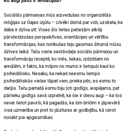
Ko augi jums ir iemācījuši?
Sociālās pārmaiņas mūs aizvedušas no organizētās
reliģijas uz Gajas izjūtu – cilvēki domā par vidi, uzskata, ka
daba ir dzīva utt. Visas šīs lietas patiešām atklāj
pārsteidzošas perspektīvas, orientācijas un vērtību
transformācijas, kas notikušas teju gaismas ātrumā mūsu
dzīves laikā. Taču viena sastāvdaļa sociālo pārmaiņu un
transformāciju receptē, ko mēs, liekas, izdzēšam no
annālēm, ir fakts, ka miljoni no mums ir lietojuši kaut ko
psihedēlisku. Nesaku, ka nekad neesmu lietojis
psihedēliskās vielas tāpat vien, prieka pēc, es esmu to
darījis. Taču pamatā esmu biju ļoti godīgs, iespējams, pat
pārlieku godīgs savā izpratnē, ka šie ir dievu augi – ka tos
nevar lietot pavirši, kā pagadās, ka šim brīdim ir jāpievērš
visa uzmanība un pret to jāizturas ar godbijību, kā cerot
nonākt pie apgaismības.