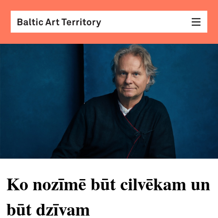
vizu
māk
sar
ar
kole
arhi
diza
&
Ko nozīmē būt cilvēkam un
mod
būt dzīvam
skat
&