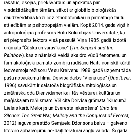
rakstus, esejas, priekšvārdus un apskatus par
visdažādākajām tēmām, sākot ar globālo bioloģiskās
daudzveidības krīzi līdz etnobotānikai un pirmatnējo tautu
attiecībām ar psihotropajām vielām. Kopš 2014. gada viņš ir
antropoloģijas profesors Britu Kolumbijas Universitātē, kā
arī pieprasīts lektors visā pasaulē. Viņa 1985. gadā izdotā
grāmata “Čūska un varavīksne” (
The Serpent and the
Rainbow
), kas zinātniskā veidā skaidro vūdū fenomenu un
farmakoloģiski pamato zombiju radīšanu Haiti, ironiskā kārtā
iedvesmoja režisoru Vesu Kreivenu 1988. gadā uzņemt tāda
paša nosaukuma filmu. Deivisa darbs “Viena upe” (
One River
,
1996) savukārt ir saistoša biogrāfiska, mitoloģiska un
zinātniska oda Dienvidamerikai, tās vēsturei, kultūrai un
maģiskajam reālismam. Vēl cita Deivisa grāmata “Klusumā:
Lielais karš, Melorijs un Everesta iekarošana” (
Into the
Silence: The Great War, Mallory and the Conquest of Everest
,
2012) ieguva prestižo Semjuela Džonsona balvu – galveno
literāro apbalvojumu ne-daiļliteratūrai angļu valodā. Šī gada