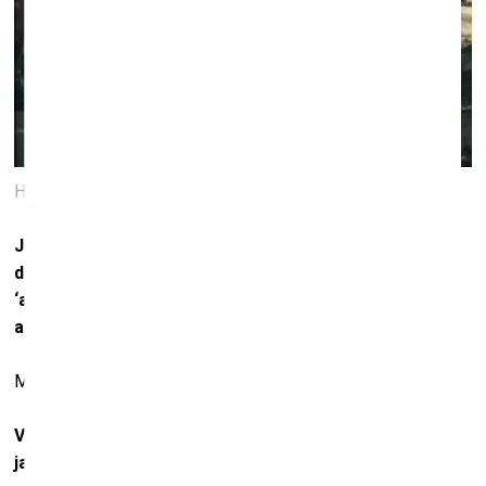
Haiti. Foto: Veids Deiviss
Jūs minējāt frāzi “no viena ģenētiskā auduma”. Tikmēr
daudzi Rietumu pasaulē joprojām lieto terminus
‘attīstības valstis’, ‘trešās pasaules valstis’, ‘mazāk
attīstītas valstis’.
Mēs pat lietojam vārdu ‘primitīvās tautas’. Tas ir absurds.
Vai redzat, ka Rietumu pasaules domāšana šajā
jautājumā mainās?