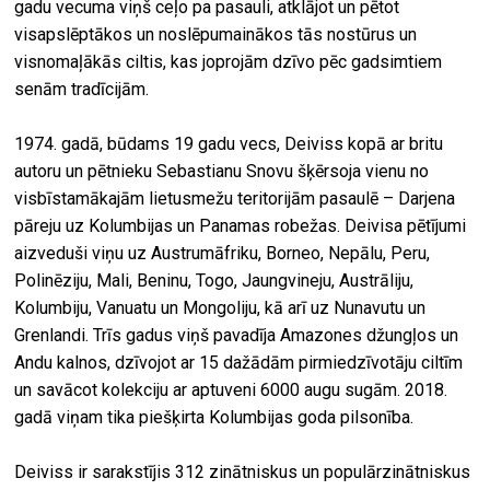
gadu vecuma viņš ceļo pa pasauli, atklājot un pētot
visapslēptākos un noslēpumainākos tās nostūrus un
visnomaļākās ciltis, kas joprojām dzīvo pēc gadsimtiem
senām tradīcijām.
1974. gadā, būdams 19 gadu vecs, Deiviss kopā ar britu
autoru un pētnieku Sebastianu Snovu šķērsoja vienu no
visbīstamākajām lietusmežu teritorijām pasaulē – Darjena
pāreju uz Kolumbijas un Panamas robežas. Deivisa pētījumi
aizveduši viņu uz Austrumāfriku, Borneo, Nepālu, Peru,
Polinēziju, Mali, Beninu, Togo, Jaungvineju, Austrāliju,
Kolumbiju, Vanuatu un Mongoliju, kā arī uz Nunavutu un
Grenlandi. Trīs gadus viņš pavadīja Amazones džungļos un
Andu kalnos, dzīvojot ar 15 dažādām pirmiedzīvotāju ciltīm
un savācot kolekciju ar aptuveni 6000 augu sugām. 2018.
gadā viņam tika piešķirta Kolumbijas goda pilsonība.
Deiviss ir sarakstījis 312 zinātniskus un populārzinātniskus