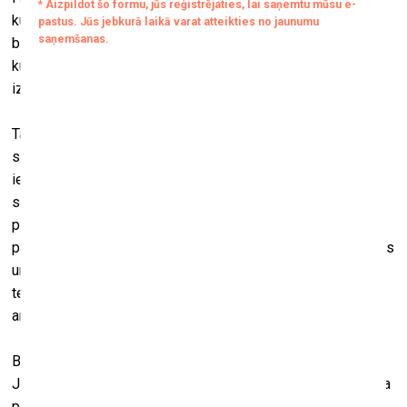
kultūras. Bija priekšstats par hierarhiju – no mežoņa uz
barbaru un tad līdz civilizētajai Eiropai. Un visas pasaules
kultūras tika skatītas kā sastingušas izrādes skati šajā
iztēlotajā evolūcijas procesā.
Tajā pašā laikā Eiropā bija arī ļoti praktiska vajadzība
saprast šīs tautas, kas dzīvoja dažādu Eiropas valstu
ietekmes sfērās nonākušajās zemēs. Jo īpaši tas bija
saistīts ar Āfriku un 1885. gada Berlīnes konferenci, kad
pēkšņi tādas mazas valstiņas kā Beļģija, nemaz nerunājot
par Franciju, Lielbritāniju un Vāciju, pārņēma plašas teritorijas
un radās praktiska nepieciešamība uzzināt, kas šajās
teritorijās dzīvo. Tādā ziņā, protams, šajos agrīnajos gados
antropologi zināmā mērā kalpoja koloniālajām vajadzībām.
Bet tas ārkārtīgi atšķīrās no tā, kas notika abās Amerikās.
Jo tur bija Francs Boass. Viņš bija fiziķis, kura doktora darba
pētījums bija saistīts ar gaismas refrakcijām ūdenī. Taču, kā