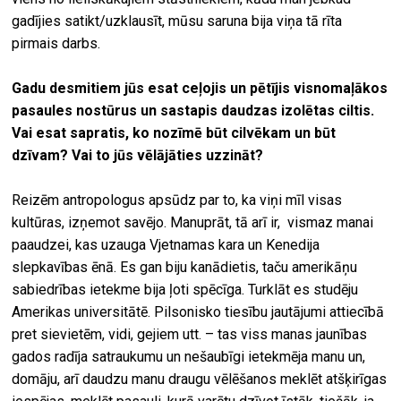
gadījies satikt/uzklausīt, mūsu saruna bija viņa tā rīta
pirmais darbs.
Gadu desmitiem jūs esat ceļojis un pētījis visnomaļākos
pasaules nostūrus un sastapis daudzas izolētas ciltis.
Vai esat sapratis, ko nozīmē būt cilvēkam un būt
dzīvam? Vai to jūs vēlājāties uzzināt?
Reizēm antropologus apsūdz par to, ka viņi mīl visas
kultūras, izņemot savējo. Manuprāt, tā arī ir, vismaz manai
paaudzei, kas uzauga Vjetnamas kara un Kenedija
slepkavības ēnā. Es gan biju kanādietis, taču amerikāņu
sabiedrības ietekme bija ļoti spēcīga. Turklāt es studēju
Amerikas universitātē. Pilsonisko tiesību jautājumi attiecībā
pret sievietēm, vidi, gejiem utt. – tas viss manas jaunības
gados radīja satraukumu un nešaubīgi ietekmēja manu un,
domāju, arī daudzu manu draugu vēlēšanos meklēt atšķirīgas