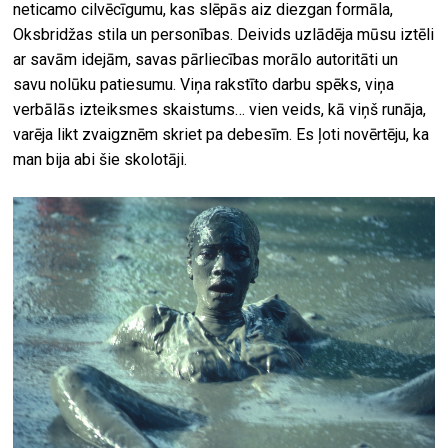
neticamo cilvēcīgumu, kas slēpās aiz diezgan formāla,
Oksbridžas stila un personības. Deivids uzlādēja mūsu iztēli
ar savām idejām, savas pārliecības morālo autoritāti un
savu nolūku patiesumu. Viņa rakstīto darbu spēks, viņa
verbālās izteiksmes skaistums… vien veids, kā viņš runāja,
varēja likt zvaigznēm skriet pa debesīm. Es ļoti novērtēju, ka
man bija abi šie skolotāji.