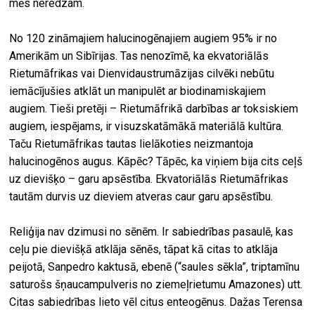
mēs neredzam.
No 120 zināmajiem halucinogēnajiem augiem 95% ir no
Amerikām un Sibīrijas. Tas nenozīmē, ka ekvatoriālās
Rietumāfrikas vai Dienvidaustrumāzijas cilvēki nebūtu
iemācījušies atklāt un manipulēt ar biodinamiskajiem
augiem. Tieši pretēji – Rietumāfrikā darbības ar toksiskiem
augiem, iespējams, ir visuzskatāmākā materiālā kultūra.
Taču Rietumāfrikas tautas lielākoties neizmantoja
halucinogēnos augus. Kāpēc? Tāpēc, ka viņiem bija cits ceļš
uz dievišķo – garu apsēstība. Ekvatoriālās Rietumāfrikas
tautām durvis uz dieviem atveras caur garu apsēstību.
Reliģija nav dzimusi no sēnēm. Ir sabiedrības pasaulē, kas
ceļu pie dievišķā atklāja sēnēs, tāpat kā citas to atklāja
peijotā, Sanpedro kaktusā, ebenē (“saules sēkla”, triptamīnu
saturošs šņaucampulveris no ziemeļrietumu Amazones) utt.
Citas sabiedrības lieto vēl citus enteogēnus. Dažas Terensa