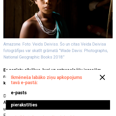
Amazone. Foto: Veids Deiviss. Šo un citas Veida Deivisa
fotogrāfijas var skatīt grāmatā "Wade Davis: Photographs,
National Geographic Books 2018."
Es pazīstu cilvēkus, kuri uz antropoloģiju joprojām
raugās ar aizdomām, uzsverot tās saistību ar
koloniālismu.
Domāju, ka tā ir nepareiza antropoloģijas vēstures izpratne.
Antropoloģija, Darvina iedvesmota, izauga no 19. gadsimta,
un nav šaubu, ka tolaik bija šī sajūta, jo īpaši Lielbritānijā un
Francijā, ka ja jau ir attīstījušās sugas, tad ir attīstījušās arī