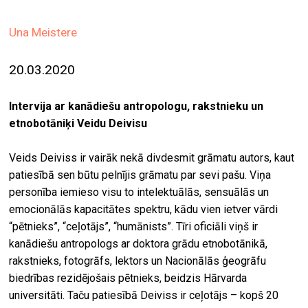
ekrā
Una Meistere
spiri
by
20.03.2020
arte
gale
Intervija ar kanādiešu antropologu, rakstnieku un
ener
etnobotāniķi Veidu Deivisu
arte
Veids Deiviss ir vairāk nekā divdesmit grāmatu autors, kaut
izde
patiesībā sen būtu pelnījis grāmatu par sevi pašu. Viņa
personība iemieso visu to intelektuālās, sensuālās un
par
emocionālās kapacitātes spektru, kādu vien ietver vārdi
mu
“pētnieks”, “ceļotājs”, “humānists”. Tīri oficiāli viņš ir
kanādiešu antropologs ar doktora grādu etnobotānikā,
meklēt
rakstnieks, fotogrāfs, lektors un Nacionālās ģeogrāfu
biedrības rezidējošais pētnieks, beidzis Hārvarda
universitāti. Taču patiesībā Deiviss ir ceļotājs – kopš 20