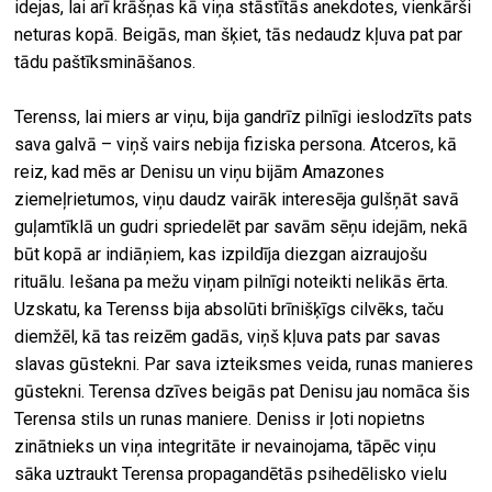
idejas, lai arī krāšņas kā viņa stāstītās anekdotes, vienkārši
neturas kopā. Beigās, man šķiet, tās nedaudz kļuva pat par
tādu paštīksmināšanos.
Terenss, lai miers ar viņu, bija gandrīz pilnīgi ieslodzīts pats
sava galvā – viņš vairs nebija fiziska persona. Atceros, kā
reiz, kad mēs ar Denisu un viņu bijām Amazones
ziemeļrietumos, viņu daudz vairāk interesēja gulšņāt savā
guļamtīklā un gudri spriedelēt par savām sēņu idejām, nekā
būt kopā ar indiāņiem, kas izpildīja diezgan aizraujošu
rituālu. Iešana pa mežu viņam pilnīgi noteikti nelikās ērta.
Uzskatu, ka Terenss bija absolūti brīnišķīgs cilvēks, taču
diemžēl, kā tas reizēm gadās, viņš kļuva pats par savas
slavas gūstekni. Par sava izteiksmes veida, runas manieres
gūstekni. Terensa dzīves beigās pat Denisu jau nomāca šis
Terensa stils un runas maniere. Deniss ir ļoti nopietns
zinātnieks un viņa integritāte ir nevainojama, tāpēc viņu
sāka uztraukt Terensa propagandētās psihedēlisko vielu