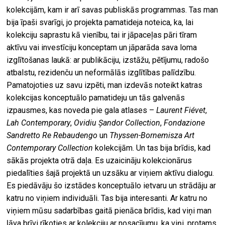
kolekcijām, kam ir arī savas publiskās programmas. Tas man
bija īpaši svarīgi, jo projekta pamatideja noteica, ka, lai
kolekciju saprastu kā vienību, tai ir jāpaceļas pāri tīram
aktīvu vai investīciju konceptam un jāparāda sava loma
izglītošanas laukā: ar publikāciju, izstāžu, pētījumu, radošo
atbalstu, rezidenču un neformālās izglītības palīdzību.
Pamatojoties uz savu izpēti, man izdevās noteikt katras
kolekcijas konceptuālo pamatideju un tās galvenās
izpausmes, kas noveda pie gala atlases –
Laurent Fiévet
,
Lah Contemporary
,
Ovidiu Șandor Collection
,
Fondazione
Sandretto Re Rebaudengo
un
Thyssen-Bornemisza Art
Contemporary Collection
kolekcijām. Un tas bija brīdis, kad
sākās projekta otrā daļa. Es uzaicināju kolekcionārus
piedalīties šajā projektā un uzsāku ar viņiem aktīvu dialogu.
Es piedāvāju šo izstādes konceptuālo ietvaru un strādāju ar
katru no viņiem individuāli. Tas bija interesanti. Ar katru no
viņiem mūsu sadarbības gaitā pienāca brīdis, kad viņi man
ļāva brīvi rīkoties ar kolekciju ar nosacījumu, ka viņi, protams,