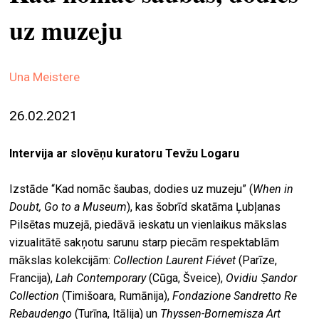
ekrā
uz muzeju
spiri
by
arte
Una Meistere
gale
26.02.2021
ener
Intervija ar slovēņu kuratoru Tevžu Logaru
arte
izde
Izstāde “Kad nomāc šaubas, dodies uz muzeju” (
When in
par
Doubt, Go to a Museum
), kas šobrīd skatāma Ļubļanas
mu
Pilsētas muzejā, piedāvā ieskatu un vienlaikus mākslas
vizualitātē sakņotu sarunu starp piecām respektablām
mākslas kolekcijām:
Collection Laurent Fiévet
(Parīze,
meklēt
Francija),
Lah Contemporary
(Cūga, Šveice),
Ovidiu Șandor
Collection
(Timišoara, Rumānija),
Fondazione Sandretto Re
Rebaudengo
(Turīna, Itālija) un
Thyssen-Bornemisza Art