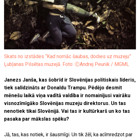
Skats no izstādes “Kad nomāc šaubas, dodies uz muzeju”
Ļubļanas Pilsētas muzejā. Foto: ⒸAndrej Peunik / MGML
Janezs Janša, kas šobrīd ir Slovēnijas politiskais līderis,
tiek salīdzināts ar Donaldu Trampu. Pēdējo desmit
mēnešu laikā viņa vadītā valdība ir nomainījusi vairāku
visnozīmīgāko Slovēnijas muzeju direktorus. Un tas
nenotiek tikai Slovēnijā. Vai tas ir kultūrkarš un ko tas
pasaka par mākslas spēku?
Jā, tas, kas notiek, ir šausmīgi. Un tik žēl, ka acīmredzot par