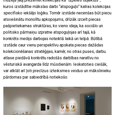
muzejā ļauj prezentēt kolekcijas kā “izpētes objektus”,
kuros izstādītie mākslas darbi “atspoguļo” katras kolekcijas
specifisko iekšējo loģiku. Tomēr izstāde necenšas būt piecu
atsvešinātu monolītu apkopojums, drīzāk izcelt piecas
pašpietiekamas struktūras, ko vieno ideja, ka sociālo un
politisko pārmaiņu izpratne atspoguļojas arī tajā, kā
konkrēts medijs darbojas noteiktā laikā un telpā. Būtībā
izstāde caur vienu perspektīvu apskata piecas dažādas
kolekcionēšanas stratēģijas, kamēr, no otras puses, darbu
atlase piedāvā konkrētu radošās darbības naratīvu no
vēsturiskā avangarda līdz mūsdienām. Ieskatoties ciešāk,
var atklāt arī ļoti precīzus izteiksmes veidus un mākslinieku
pārdomas par sabiedrībā notiekošo.