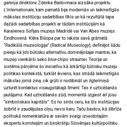
galerija
direktore Zdenka Badovinaca aizsāka projektu
L’internationale
, kam pamatā bija modernās un laikmetīgās
mākslas institūciju sadarbības tīkls un kā rezultātā tapa
dažādi sadarbības projekti ar tādām institūcijām kā
Karalienes Sofijas muzejs Madridē vai Van Abes muzejs
Eindhovenā. Klēra Bišopa par to raksta savā grāmatā
“Radikālā muzeoloģija” (
Radical Museology
), definējot šādu
pieeju kā ļoti būtisku alternatīvu dominējošajai mantrai, ka
muzeji vienkārši seko
blue-chips
straumei. Teorija un
sistēma pārņēma šo iniciatīvu kā ārkārtīgi būtisku muzeju
politikas kontekstā, turklāt ikviens, kas strādā laikmetīgās
mākslas jomā zina, cik grūti ir nodibināt un ilgtermiņā
uzturēt kontaktus visaugstākajā līmenī. Tas ir uzticēšanās
jautājums. Kad uzticēšanās zūd, momentā izgaist arī jūsu
“simboliskais kapitāls”. Es no sirds ceru, ka šīs institūcijas
šobrīd ir zaudējušas cīņu, nevis karu. Taču baidos, kā šībrīža
politiskā nomenklatūra ar savām svaigi izveidotajām
ekspertu komitejām un birokrātiju Slovēnijas kultūrpolitiku