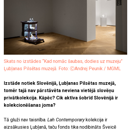
Skats no izstādes “Kad nomāc šaubas, dodies uz muzeju”
Ļubļanas Pilsētas muzejā. Foto: ⒸAndrej Peunik / MGML
Izstāde notiek Slovēnijā, Ļubļanas Pilsētas muzejā,
tomēr tajā nav pārstāvēta neviena vietējā slovēņu
privātkolekcija. Kāpēc? Cik aktīva šobrīd Slovēnijā ir
kolekcionēšanas joma?
Tā gluži nav taisnība.
Lah Contemporary
kolekcija ir
aizsākusies Ļubļanā, taču fonds tika nodibināts Šveicē