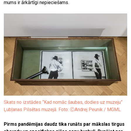
mums ir ārkārtīgi nepieciešams.
Skats no izstādes “Kad nomāc šaubas, dodies uz muzeju”
Ļubļanas Pilsētas muzejā. Foto: ⒸAndrej Peunik / MGML
Pirms pandēmijas daudz tika runāts par mākslas tirgus