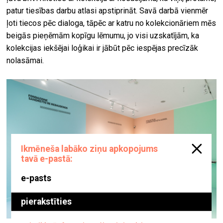
patur tiesības darbu atlasi apstiprināt. Savā darbā vienmēr
ļoti tiecos pēc dialoga, tāpēc ar katru no kolekcionāriem mēs
beigās pieņēmām kopīgu lēmumu, jo visi uzskatījām, ka
kolekcijas iekšējai loģikai ir jābūt pēc iespējas precīzāk
nolasāmai.