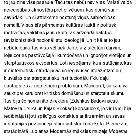
to jau zina visa pasaule. Taču tas nebūt nav viss. Valstī valda
neiecietības atmosfēra pret cilvēkiem, kas domā vai ir
savādāki. Un šī attieksme nostumj viņus sabiedrības
nomalē. Visas šīs pārmaiņas kultūras laukā ir politiski
motivētas; valdības jaunā kultūras
adženda
balstās
revizionistiskā nacionālistu ideoloģijā. Un it kā ar to jau
nebūtu gana, tas viss vēl tiek darīts aiz slēgtām durvīm,
iejaucoties pastāvošajā likumdošanā un ignorējot vietējos un
starptautiskos ekspertus. Ļoti iespējams, ka institūcijas, kas
ir sistemātiski strādājušas un ieguvušas atpazīstamību,
kļuvušas par starptautisku institucionālu tīklu daļu,
sastapsies ar nopietnām problēmām. Manuprāt, šo karu var
saukt par karu pret kritisko domāšanu un starptautiskumu.
Tas bija šo nomainīto direktoru (Zdenkas Badovinacas,
Matevža Čelika un Kajas Širokas) kopsaucējs, jo viņi visi bija
iedibinājuši ļoti spēcīgus kontaktus ar ārzemēm un savas
institūcijas pozicionēja starptautiskā kontekstā. Piemēram,
atstādinātā Ļubļanas Modernās mākslas muzeja
Moderna