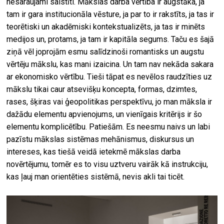
nesaraujami saistīti. Mākslas darba vērtība ir augstāka, ja
tam ir gara institucionāla vēsture, ja par to ir rakstīts, ja tas ir
teorētiski un akadēmiski kontekstualizēts, ja tas ir minēts
medijos un, protams, ja tam ir kapitāla segums. Taču es šajā
ziņā vēl joprojām esmu salīdzinoši romantisks un augstu
vērtēju mākslu, kas mani izaicina. Un tam nav nekāda sakara
ar ekonomisko vērtību. Tieši tāpat es nevēlos raudzīties uz
mākslu tikai caur atsevišķu koncepta, formas, dzimtes,
rases, šķiras vai ģeopolitikas perspektīvu, jo man māksla ir
dažādu elementu apvienojums, un vienīgais kritērijs ir šo
elementu komplicētību. Patiešām. Es neesmu naivs un labi
pazīstu mākslas sistēmas mehānismus, diskursus un
intereses, kas tiešā veidā ietekmē mākslas darba
novērtējumu, tomēr es to visu uztveru vairāk kā instrukciju,
kas ļauj man orientēties sistēmā, nevis akli tai ticēt.