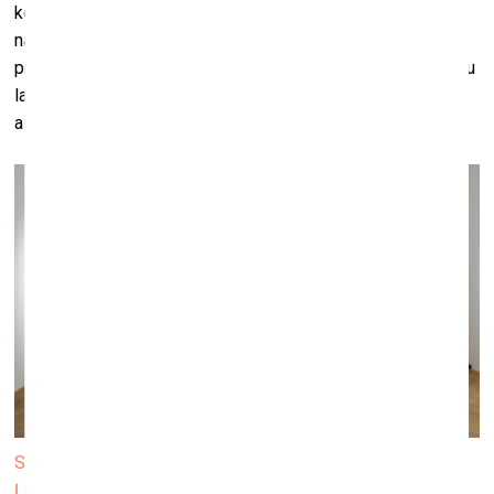
kolekcijām, domāju, ka vissvarīgākais ir, lai kolekcijas
naratīvs būtu precīzs savās konceptuālajās bāzēs. Vēl,
protams, ir citi aspekti, kas definē kolekciju funkciju vai lomu
laikmetīgās mākslas sistēmā, taču tas mūs, protams, jau
aizved pie pavisam citiem jautājumiem.
Skats no izstādes “Kad nomāc šaubas, dodies uz muzeju”
Ļubļanas Pilsētas muzejā. Foto: ⒸAndrej Peunik / MGML