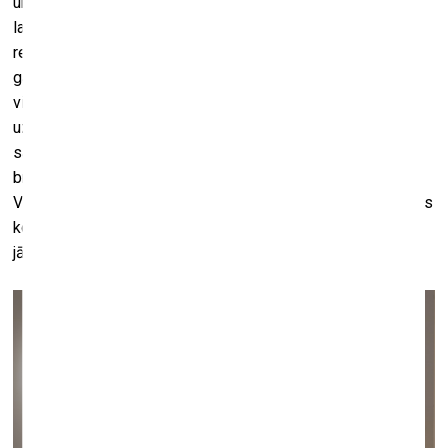
un kapitālu ir pastāvējusi vienmēr. Sākot ar baznīcas un
laicīgās varas pārstāvjiem, un arī vēlāk, kad Industriālā
revolūcija bija transformējusi cilvēku dzīvi gan tehnoloģiju,
gan Eiropas ekonomisko struktūru ziņā, radot turīgu
vidusšķiru. Vidusšķirai ļoti strauji pieauga ienākumi un
uzradās lieka nauda, tā pirmo reizi ļaujot šiem cilvēkiem ar
savu kapitālu ienākt mākslas tirgū. Es ticu, ka tas ir
brīnišķīgi, ja labs mākslas darbs nonāk arī privātās rokās.
Vai nu kā viens atsevišķs objekts, vai kā daļa no ambiciozas
kolekcijas. Taču cilvēkam, kuram pieder mākslas darbs, ir
jāapzinās, ka tā ir arī atbildība.