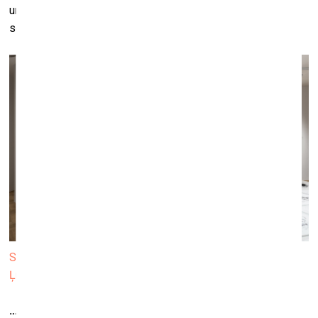
un sociālo pusi, bet tieši pretēji – savās programmās to
sekmēt un atbalstīt.
Skats no izstādes “Kad nomāc šaubas, dodies uz muzeju”
Ļubļanas Pilsētas muzejā. Foto: ⒸAndrej Peunik / MGML
…un kāda ir kolekcionāra loma? Kādu jūs to redzat