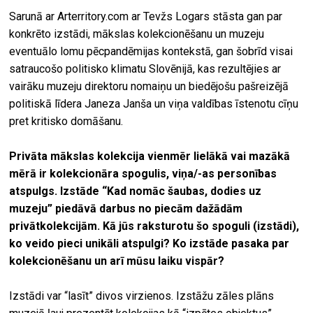
Sarunā ar Arterritory.com ar Tevžs Logars stāsta gan par
konkrēto izstādi, mākslas kolekcionēšanu un muzeju
eventuālo lomu pēcpandēmijas kontekstā, gan šobrīd visai
satraucošo politisko klimatu Slovēnijā, kas rezultējies ar
vairāku muzeju direktoru nomaiņu un biedējošu pašreizējā
politiskā līdera Janeza Janša un viņa valdības īstenotu cīņu
pret kritisko domāšanu.
Privāta mākslas kolekcija vienmēr lielākā vai mazākā
mērā ir kolekcionāra spogulis, viņa/-as personības
atspulgs. Izstāde “Kad nomāc šaubas, dodies uz
muzeju” piedāvā darbus no piecām dažādām
privātkolekcijām. Kā jūs raksturotu šo spoguli (izstādi),
ko veido pieci unikāli atspulgi? Ko izstāde pasaka par
kolekcionēšanu un arī mūsu laiku vispār?
Izstādi var “lasīt” divos virzienos. Izstāžu zāles plāns