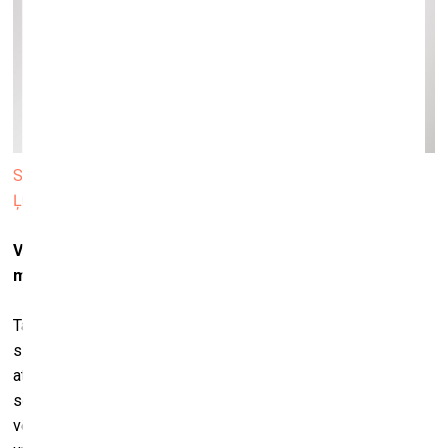
Skats no izstādes “Kad nomāc šaubas, dodies uz muzeju”
Ļubļanas Pilsētas muzejā. Foto: ⒸAndrej Peunik / MGML
Vai piekrītat, ka visai labajai mākslai vajadzētu nonākt
muzejā?
Tam varētu piekrist kā utopiskai idejai. Taču pastāvošajā
sistēmā tas nav iespējams. Daudzi mākslinieki jau tagad
atrodas ļoti nedrošās pozīcijās, un, ja mēs likvidētu privāto
sektoru, tā būtu vēl lielāka katastrofa. Domāju, ka mākslas
vēsture mums ir iemācījusi arī to, ka saistība starp mākslu