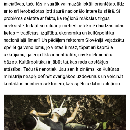
iniciatīvas, taču tās ir vairāk vai mazāk lokāli orientētas, līdz
ar to arī ierobežotas ļoti šaurā nacionālo interešu sfērā. Šī
problēma saistīta ar faktu, ka reģionā mākslas tirgus
neeksistē, turklāt šo situāciju netieši ietekmē daudzas citas
lietas – tradīcijas, izglītība, ekonomika un kultūrpolitika
nacionālajā līmenī. Un pēdējam faktoram Slovēnijā vajadzētu
spēlēt galveno lomu, jo vietas ir maz, tāpat arī kapitāla
uzkrājumu, galeriju tīkls ir neattīstīts, nav kolekcionāru
bāzes. Kultūrpolitikai ir jābūt tai, kas rada apstākļus
attīstībai. Taču tā nenotiek. Jau sen ir zināms, ka Kultūras
ministrija nespēj definēt svarīgākos uzdevumus un veicināt
kontaktus ar citiem sektoriem, kas spētu uzlabot situāciju.