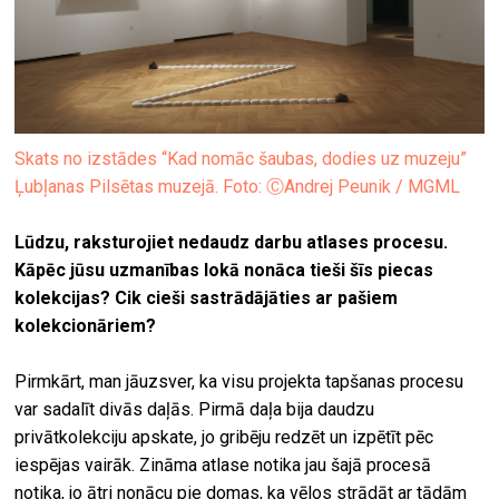
Skats no izstādes “Kad nomāc šaubas, dodies uz muzeju”
Ļubļanas Pilsētas muzejā. Foto: ⒸAndrej Peunik / MGML
Lūdzu, raksturojiet nedaudz darbu atlases procesu.
Kāpēc jūsu uzmanības lokā nonāca tieši šīs piecas
kolekcijas? Cik cieši sastrādājāties ar pašiem
kolekcionāriem?
Pirmkārt, man jāuzsver, ka visu projekta tapšanas procesu
var sadalīt divās daļās. Pirmā daļa bija daudzu
privātkolekciju apskate, jo gribēju redzēt un izpētīt pēc
iespējas vairāk. Zināma atlase notika jau šajā procesā
notika, jo ātri nonācu pie domas, ka vēlos strādāt ar tādām