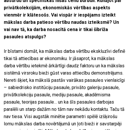
absurdu un specifiskas nišas cenu burbuli. Runājot par
privātkolekcijām, ekonomiskās vērtības aspekts
vienmēr ir klātesošs. Vai vispār ir iespējams izteikt
mākslas darba patieso vērtību naudas izteiksmē? Un
vai nav tā, ka darba nosacītā cena ir tikai šībrīža
pasaules atspulgs?
Ir bīstami domāt, ka mākslas darba vērtību ekskluzīvi definē
tikai tā attiecības ar ekonomiku. Ir jāsaprot, ka mākslas
darba vērtību ietekmē ārkārtīgi daudz faktoru un ka mākslas
sistēmā virsroku bieži gūst varas attiecību demonstrējums.
Nereti šķiet, ka mākslā pastāv vairākas pasaules vienlaicīgi
– sabiedrisko institūciju pasaule, privāto galeriju pasaule,
privātkolekciju pasaule, mediju pasaule, akadēmisma
pasaule, teorijas pasaule… un ka šīs pasaules darbojas
paralēli un starp dažām no tām nav nekādu kontaktu. Taču tā
nav tiesa. Visi augstāk minētie parametri spēlē izšķirošu
lomu mākslas darba novērtējumā un ļoti bieži ir savstarpēji