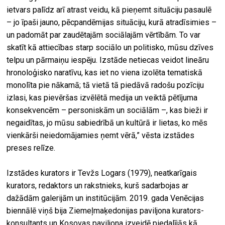
ietvars palīdz arī atrast veidu, kā pieņemt situāciju pasaulē
– jo īpaši jauno, pēcpandēmijas situāciju, kurā atradīsimies –
un padomāt par zaudētajām sociālajām vērtībām. To var
skatīt kā attiecības starp sociālo un politisko, mūsu dzīves
telpu un pārmaiņu iespēju. Izstāde netiecas veidot lineāru
hronoloģisko naratīvu, kas iet no viena izolēta tematiskā
monolīta pie nākamā; tā vietā tā piedāvā radošu pozīciju
izlasi, kas pievēršas izvēlētā medija un veiktā pētījuma
konsekvencēm – personiskām un sociālām –, kas bieži ir
negaidītas, jo mūsu sabiedrībā un kultūrā ir lietas, ko mēs
vienkārši neiedomājamies ņemt vērā,” vēsta izstādes
preses relīze.
Izstādes kurators ir Tevžs Logars (1979), neatkarīgais
kurators, redaktors un rakstnieks, kurš sadarbojas ar
dažādām galerijām un institūcijām. 2019. gada Venēcijas
biennālē viņš bija Ziemeļmaķedonijas paviljona kurators-
konsultants un Kosovas paviljona izveidē piedalījās kā