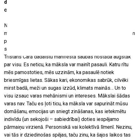
dziedinošas spējas, tad vismaz pozitīva ietekme uz
cilvēkiem?
Nosaukums nav viennozīmīgs. Mēs aicinām cilvēkus uz
muzeju, ja viņus nomāc šaubas, taču nesakām, ka liksim tām
pazust, vai arī gluži otrādi – tās stimulēsim. Es šaubās
saskatu kaut ko pozitīvu, kaut ko domāšanu veicinošu.
Tristans Carā dadaistu manifestā šaubas nostāda augstāk
par visu. Es neticu, ka māksla var mainīt pasauli. Katru rītu
mēs pamostoties, mēs uzzinām, ka pasaulē notiek
briesmīgas lietas. Sākas kari, ekonomikas sabrūk, cilvēki
mirst badā, meži un sugas izzūd, klimats mainās… Un to
visu izsauc varas mehānismi un intereses. Mākslai šādas
varas nav. Taču es ļoti ticu, ka māksla var sapurināt mūsu
domāšanu, emocijas un sniegt zināšanas, kas ietekmētu
indivīdu (un sekojoši – sabiedrībai) doties iespējamo
pārmaiņu virzienā. Personiskā vai kolektīvā līmenī. Nezinu,
vai tās ir dziedinošas spējas, taču zinu, ka šajos laikos tas