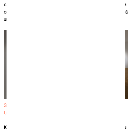
sākotnējais muzeja un tā direktora Blaža Peršina nolūks bija
caur šo projektu stimulēt kolekcionēšanas diskursu Slovēnijā
un arī visā Balkānu reģionā.
Skats no izstādes “Kad nomāc šaubas, dodies uz muzeju”
Ļubļanas Pilsētas muzejā. Foto: ⒸAndrej Peunik / MGML
Kā var pazīt izcilu kolekciju? Vai kolekcija ir personisku