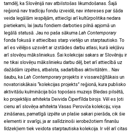
tamdēļ, ka Slovēnijā nav atbilstošas likumdošanas. Šajā
reģionā nav tradīciju fondu izveidē, nav intereses par šāda
veida legālām iespējām, attiecīgi arī kultūrpolitika nedara
pietiekami, lai ļautu fondiem darboties pilnā apjomā un
legālā statusā. Jau no paša sākuma
Lah Contemporary
fonda fokusā ir attiecības starp vietējo un starptautisko. To
arī es vēlējos uzsvērt ar izstādes darbu atlasi, kurā iekļāvu
arī slovēņu māksliniekus. Šai kolekcijai sakars ar Slovēniju ir
ne tikai slovēņu mākslinieku darbu dēļ, bet arī attiecībā uz
dažādām izpētes, atbalsta, sadarbības aktivitātēm… Nav
šaubu, ka
Lah Contemporary
projekts ir vissarežģītākais un
novatoriskākais “kolekcijas projekts” reģionā, kura publisko
aktivitāšu kulminācija būs topošais muzejs Bledas pilsētā,
ko projektējis arhitekta Deivida Čiperfīlda birojs. Vēl es ļoti
cienu arī slovēņa arhitekta Vasas Peroviča kolekciju; viņa
zināšanas, pamatīgā izpēte un plašie sakari pierāda, cik šie
elementi ir svarīgi, ja ar salīdzinoši ierobežotiem finanšu
līdzekļiem tiek veidota starptautiska kolekcija. Ir vēl arī citas