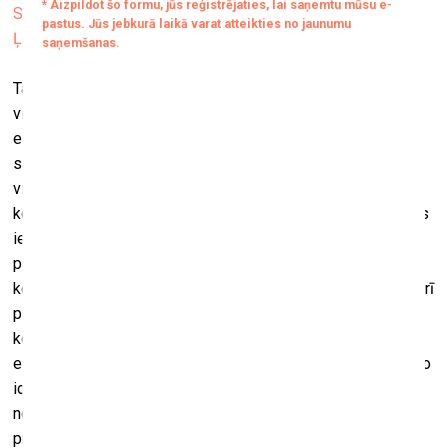
Skats no izstādes “Kad nomāc šaubas, dodies uz muzeju”
Ļubļanas Pilsētas muzejā. Foto: ⒸAndrej Peunik / MGML
Tas bija ļoti produktīvi, tāpēc esmu ārkārtīgi pateicīgs
visiem šajā procesā iesaistītajiem cilvēkiem, jo šādā veidā
es varēju saprast katras kolekcijas virzību un to
savstarpējās savienojamības iespējas. Domāju, tas mums
visiem arī bija vislielākais izaicinājums. Kā radīt precīzu
kolekcijas naratīvu no relatīvi neliela darbu skaita? Un kā tas
iedarbosies uz pārējām kolekcijām? Šeit es nerunāju tikai
par atlasītajiem darbiem, man vienlīdz svarīga bija arī
kolekcijas aktivitāšu “vertikāle”, tāpēc es nolēmu izveidot arī
papildus telpu, kur apmeklētāji var uzzināt vairāk par
kolekcijām no dažādiem dokumentālajiem materiāliem. Un
esmu ārkārtīgi pateicīgs kolekcionāriem, ka viņi pieņēma šo
ideju un ļāva izmantot visdažādākos materiālus, lai
nostiprinātu šīs ekspozīciju pamatu. Jebkurā gadījumā šajā
projektā izglītojošajam aspektam ir liela nozīme. Jau