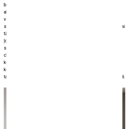
bet Lorāna Fjevē
Lab’Bel
fonds iesaistās lokālajās
aktivitātēs. Taču pats galvenais mērķis, par kuru mums
visiem būtu jādomā, ir sadarbība un solidaritāte. To es
sapratu, gatavojoties šim projektam. To izdevās realizēt tikai
tāpēc, ka spējām apvienot spēkus kopīgam mērķim. Esmu
ļoti priecīgs, ka kolekcionāri jau no paša sākuma tajā
saredzēja pozitīvo un ka mēs visi kopā varējām par to
cīnīties. Tev var būt satriecoša kolekcija un mākslas darbi,
ko izstādīt izstādē, taču patiešām vērtīgais šajā visā ir
kopīgo pūļu rezultāts – turklāt tapis ļoti grūtā laikā. Un
tagad, pēc atklāšanas, es jau redzu, ka publika to ļoti novērtē.