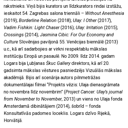
rakstnieks. Viņš bijis kurators un līdzkurators rindai izstāžu,
ieskaitot 54. Zagrebas salona triennāli –
Without Anesthesia
(2019);
Borderline Relation
(2018);
Ulay: I Other
(2017),
Vadim Fishkin: Light Chaser
(2016);
Ulay: Irritation
(2015);
Crossings
(2014);
Jasmina Cibic: For Our Economy and
Culture
Slovēnijas paviljonā 55. Venēcijas biennālē (2013)
u.c., kā arī sadarbojies ar virkni respektablu mākslas
institūciju Eiropā un pasaulē. No 2009. līdz 2014. gadam
Logars bija Ļubļanas
Škuc Gallery
direktors, kā arī 20.
gadsimta mākslas vēstures pasniedzējs Vizuālās mākslas
akadēmijā. Bijis arī scenārija autors pilnmetrāžas
dokumentālajai filmai “Projekts vēzis: Ulaja dienasgrāmata
no novembra līdz novembrim” (
Project Cancer: Ulay’s journal
from November to November
, 2013) un viens no Ulaja fonda
Amsterdamā dibinātājiem (2014), šobrīd – fonda
Konsultatīvās padomes loceklis. Logars dzīvo Rijekā,
Horvātijā.