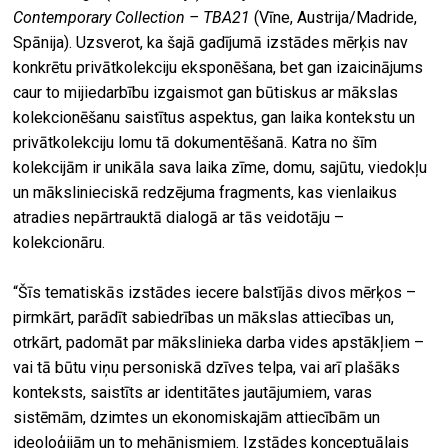
Contemporary Collection – TBA21
(Vīne, Austrija/Madride,
Spānija). Uzsverot, ka šajā gadījumā izstādes mērķis nav
konkrētu privātkolekciju eksponēšana, bet gan izaicinājums
caur to mijiedarbību izgaismot gan būtiskus ar mākslas
kolekcionēšanu saistītus aspektus, gan laika kontekstu un
privātkolekciju lomu tā dokumentēšanā. Katra no šīm
kolekcijām ir unikāla sava laika zīme, domu, sajūtu, viedokļu
un mākslinieciskā redzējuma fragments, kas vienlaikus
atradies nepārtrauktā dialogā ar tās veidotāju –
kolekcionāru.
“Šīs tematiskās izstādes iecere balstījās divos mērķos –
pirmkārt, parādīt sabiedrības un mākslas attiecības un,
otrkārt, padomāt par mākslinieka darba vides apstākļiem –
vai tā būtu viņu personiskā dzīves telpa, vai arī plašāks
konteksts, saistīts ar identitātes jautājumiem, varas
sistēmām, dzimtes un ekonomiskajām attiecībām un
ideoloģijām un to mehānismiem. Izstādes konceptuālais