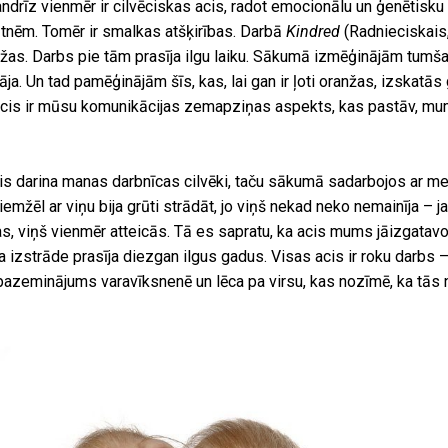
rīz vienmēr ir cilvēciskas acis, radot emocionālu un ģenētisku 
tnēm. Tomēr ir smalkas atšķirības. Darbā
Kindred
(Radnieciskais
nžas. Darbs pie tām prasīja ilgu laiku. Sākumā izmēģinājām tumša
dāja. Un tad pamēģinājām šīs, kas, lai gan ir ļoti oranžas, izskatās
 Acis ir mūsu komunikācijas zemapziņas aspekts, kas pastāv, mum
is darina manas darbnīcas cilvēki, taču sākumā sadarbojos ar me
emžēl ar viņu bija grūti strādāt, jo viņš nekad neko nemainīja – j
s, viņš vienmēr atteicās. Tā es sapratu, ka acis mums jāizgata
a izstrāde prasīja diezgan ilgus gadus. Visas acis ir roku darbs –
pazeminājums varavīksnenē un lēca pa virsu, kas nozīmē, ka tās n