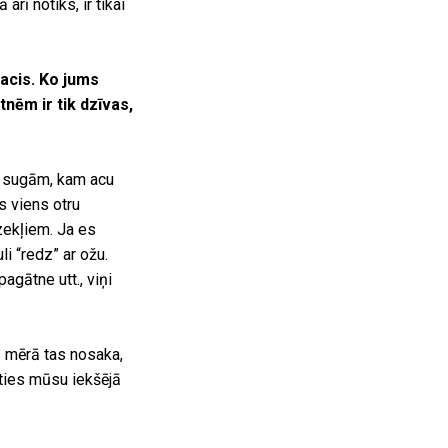
arī notiks, ir tikai
 acis. Ko jums
nēm ir tik dzīvas,
m sugām, kam acu
s viens otru
zekļiem. Ja es
i “redz” ar ožu.
pagātne utt., viņi
ā mērā tas nosaka,
toties mūsu iekšējā