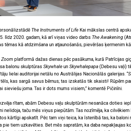
 personālizstādē
The Instruments of Life
Kai mākslas centrā apsk
. līdz 2020. gadam, kā arī viņas video darbs
The Awakening
(At
das tēmas kā atdzimšana un atjaunošanās, pievēršas ķermenim kā 
a
Zoom
platformā dažas dienas pēc pasākuma, kurā Patrīcijas gi
sa balonu skulptūras
Skywhale
un
Skywhalepapa
(Debesu vaļi) t
āju lielai auditorijai netālu no Austrālijas Nacionālās galerijas. “
S
tēls, kas sargā savus bērnus; tas izskatās tik skaisti! Rūpēm pa
ai sieviešu joma. Tas ir dots mums visiem,” komentē Pičinīni.
bezvēja rītam, abām Debesu vaļu skulptūrām nesanāca doties iepl
ni nelidoja, taču mēs viņus piepūtām. Tas nozīmēja, ka cilvēkiem b
tos kārtīgi apskatīt. Pēc tam viņi teica, ka īstenībā tas, ka baloni
rēja pie tiem uzkavēties. Bet mēs sapratām, ka daba nepakļaujas ko