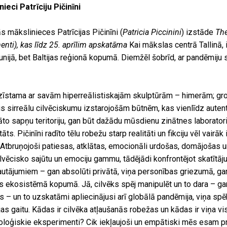
nieci Patrīciju Pičinīni
s mākslinieces Patrīcijas Pičinīni (
Patricia Piccinini
) izstāde
The
enti), kas līdz 25. aprīlim apskatāma
Kai mākslas centrā Tallinā, 
unijā, bet Baltijas reģionā kopumā. Diemžēl šobrīd, ar pandēmiju s
pazīstama ar savām hiperreālistiskajām skulptūrām – himerām; g
s sirreālu cilvēciskumu izstarojošām būtnēm, kas vienlīdz autent
to sapņu teritoriju, gan būt dažādu mūsdienu zinātnes laboratori
s. Pičinīni radīto tēlu robežu starp realitāti un fikciju vēl vairāk 
. Atbruņojoši patiesas, atklātas, emocionāli urdošas, domājošas un
lvēcisko sajūtu un emociju gammu, tādējādi konfrontējot skatītāj
utājumiem – gan absolūti privātā, viņa personības griezumā, gan
as ekosistēmā kopumā. Jā, cilvēks spēj manipulēt un to dara – gan
us – un to uzskatāmi apliecinājusi arī globālā pandēmija, viņa sp
jas gaitu. Kādas ir cilvēka atļaušanās robežas un kādas ir viņa v
hnoloģiskie eksperimenti? Cik iekļaujoši un empātiski mēs esam pr