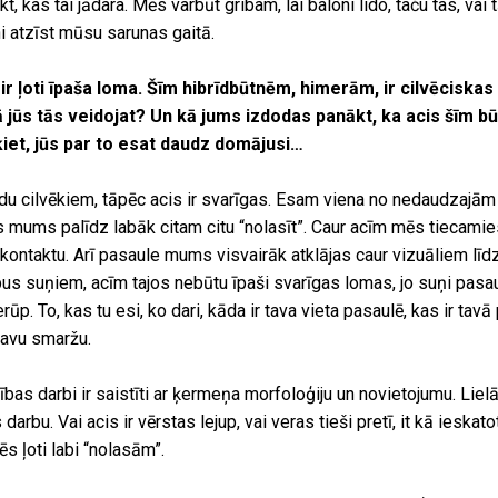
, kas tai jādara. Mēs varbūt gribam, lai baloni lido, taču tas, vai tā 
ni atzīst mūsu sarunas gaitā.
r ļoti īpaša loma. Šīm hibrīdbūtnēm, himerām, ir cilvēciskas
 jūs tās veidojat? Un kā jums izdodas panākt, ka acis šīm būt
ķiet, jūs par to esat daudz domājusi…
du cilvēkiem, tāpēc acis ir svarīgas. Esam viena no nedaudzajā
tas mums palīdz labāk citam citu “nolasīt”. Caur acīm mēs tiecamie
 kontaktu. Arī pasaule mums visvairāk atklājas caur vizuāliem līd
us suņiem, acīm tajos nebūtu īpaši svarīgas lomas, jo suņi pasaul
ūp. To, kas tu esi, ko dari, kāda ir tava vieta pasaulē, kas ir tavā 
 tavu smaržu.
ības darbi ir saistīti ar ķermeņa morfoloģiju un novietojumu. Liel
 darbu. Vai acis ir vērstas lejup, vai veras tieši pretī, it kā ieska
s ļoti labi “nolasām”.