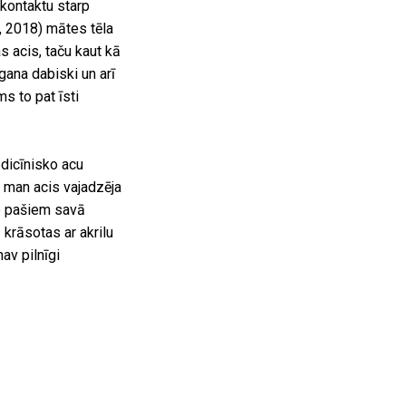
kontaktu starp
, 2018) mātes tēla
s acis, taču kaut kā
 gana dabiski un arī
s to pat īsti
dicīnisko acu
a man acis vajadzēja
vo pašiem savā
 krāsotas ar akrilu
av pilnīgi