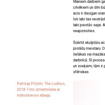
Maniem darbiem gand
cilvēkiem un šīm bū
acis ir diezgan ora
īsti labi tas nestrā
labi piestāv sejai.
neapzinoties.
Šobrīd skulptūru ac
protēžu meistaru. Di
lielākas vai mazāka
darbnīcā. Šī proces
un sveķiem; tām ir 
sfēriskas.
Patrīcija Pičinīni. The Loafers,
2018. Foto izmantošana ar
mākslinieces atļauju