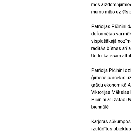
mēs aizdomājamies, 
mums mājo uz šīs 
Patrīcijas Pičinīni
deformētas vai māk
visplašākajā nozīmē
radītās būtnes arī a
Un to, ka esam atbil
Patrīcija Pičinīni 
ģimene pārcēlās uz 
grādu ekonomikā Aus
Viktorijas Mākslas 
Pičinīni ar izstādi
W
biennālē.
Karjeras sākumposmā
izstādītos objektus