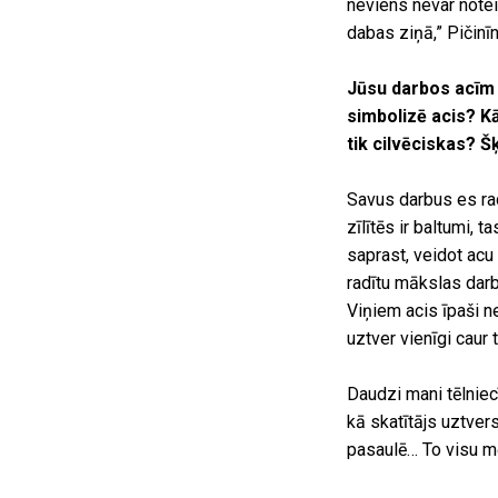
neviens nevar noteikt
dabas ziņā,” Pičinī
Jūsu darbos acīm i
simbolizē acis? Kā
tik cilvēciskas? Š
Savus darbus es ra
zīlītēs ir baltumi, 
saprast, veidot acu
radītu mākslas darb
Viņiem acis īpaši ner
uztver vienīgi caur
Daudzi mani tēlniec
kā skatītājs uztvers
pasaulē… To visu mē