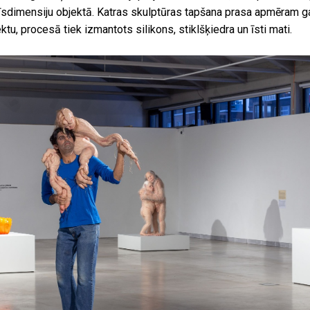
īsdimensiju objektā. Katras skulptūras tapšana prasa apmēram ga
ktu, procesā tiek izmantots silikons, stiklšķiedra un īsti mati.