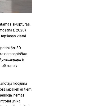
atāmas skulptūras,
mošanās, 2020),
tapšanas vietai.
gantiskās, 30
ika demonstrētas
kywhalepapa
ir
r bērnu nav
ānotajā lidojumā
ija jāpaliek ar tiem.
 nelidoja, nemaz
ntrolei un ka