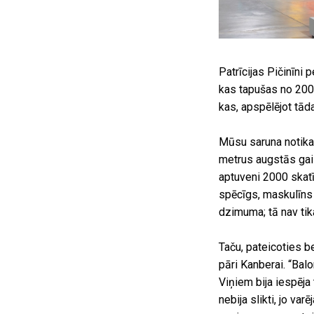
Patrīcijas Pičinīni
kas tapušas no 2005
kas, apspēlējot tā
Mūsu saruna notik
metrus augstās gai
aptuveni 2000 skatīt
spēcīgs, maskulīns 
dzimuma; tā nav tik
Taču, pateicoties 
pāri Kanberai. “Balo
Viņiem bija iespēja 
nebija slikti, jo va