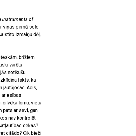
 Instruments of
ir viņas pirmā solo
aistīto izmaiņu dēļ,
roteskām, brīžiem
iski varētu
jās notikušu
izklīdina fakts, ka
 jautājošas. Acis,
u ar esības
 cilvēka lomu, vietu
 pats ar sevi, gan
ēkos nav kontrolēt
isatļautības sekas?
et citādo? Cik bieži