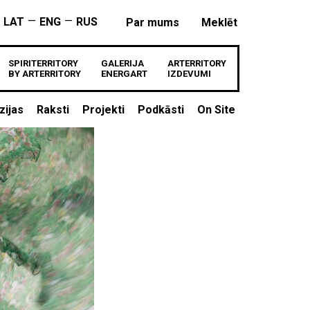
—
—
LAT
ENG
RUS
Par mums
Meklēt
SPIRITERRITORY
GALERIJA
ARTERRITORY
BY ARTERRITORY
ENERGART
IZDEVUMI
zijas
Raksti
Projekti
Podkāsti
On Site