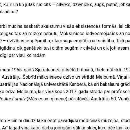
kā ir un kā jūtas šis cits – cilvēks, dzīvnieks, augs, putns, jebk
planētas?
 darbi mudina saskatīt skaistumu visās eksistences formās, lai ci
slīgas tās arī reizēm nebūtu. Māksliniece iedvesmojusies arī n
 – dzīvības iespējamība, starpsugu empātija un saistība. Tajā pa
tgādina, cik ģenētiski tuvi citām sugām ir cilvēki un cik ļoti esam c
dīgi par visu, ko radām.
dzimusi 1965. gadā Sjerraleones pilsētā Frītaunā, Rietumāfrikā. 1
Austrāliju. Šobrīd māksliniece dzīvo un strādā Melburnā. Viņai 
trālijas Nacionālajā universitātē Kanberā, kā arī bakalaura grā
koledžā Melburnā, kur viņa kopš 2017. gada strādā par profesor
e Are Family
(Mēs esam ģimene) pārstāvēja Austrāliju 50. Venē
 Pičinīni daudz laika esot pavadījusi medicīnas muzejos, studēj
. Arī tagad viņa katru darbu joprojām sāk ar skici, kuru pēc tam k