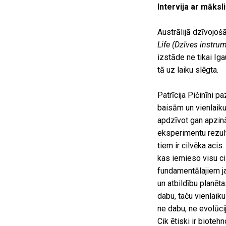
Intervija ar māksli
Austrālijā dzīvojošā
Life
(Dzīves instrum
izstāde ne tikai Iga
tā uz laiku slēgta.
Patrīcija Pičinīni 
baisām un vienlaiku
apdzīvot gan apzinā
eksperimentu rezultāt
tiem ir cilvēka acis
kas iemieso visu ci
fundamentālajiem ja
un atbildību planēt
dabu, taču vienlaik
ne dabu, ne evolūci
Cik ētiski ir biote