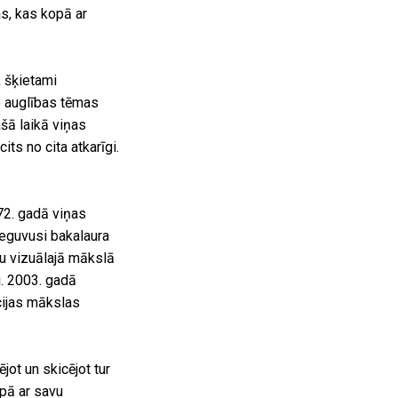
as, kas kopā ar
k šķietami
o auglības tēmas
šā laikā viņas
its no cita atkarīgi.
972. gadā viņas
ieguvusi bakalaura
du vizuālajā mākslā
i. 2003. gadā
cijas mākslas
ot un skicējot tur
opā ar savu