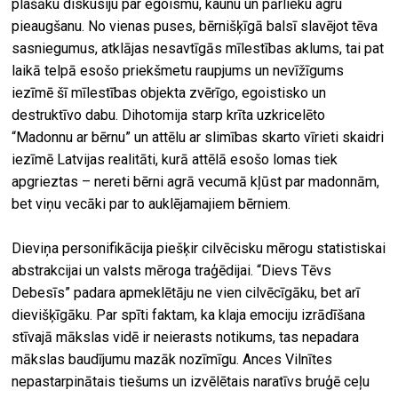
plašāku diskusiju par egoismu, kaunu un pārlieku agru
pieaugšanu. No vienas puses, bērnišķīgā balsī slavējot tēva
sasniegumus, atklājas nesavtīgās mīlestības aklums, tai pat
laikā telpā esošo priekšmetu raupjums un nevīžīgums
iezīmē šī mīlestības objekta zvērīgo, egoistisko un
destruktīvo dabu. Dihotomija starp krīta uzkricelēto
“Madonnu ar bērnu” un attēlu ar slimības skarto vīrieti skaidri
iezīmē Latvijas realitāti, kurā attēlā esošo lomas tiek
apgrieztas – nereti bērni agrā vecumā kļūst par madonnām,
bet viņu vecāki par to auklējamajiem bērniem.
Dieviņa personifikācija piešķir cilvēcisku mērogu statistiskai
abstrakcijai un valsts mēroga traģēdijai. “Dievs Tēvs
Debesīs” padara apmeklētāju ne vien cilvēcīgāku, bet arī
dievišķīgāku. Par spīti faktam, ka klaja emociju izrādīšana
stīvajā mākslas vidē ir neierasts notikums, tas nepadara
mākslas baudījumu mazāk nozīmīgu. Ances Vilnītes
nepastarpinātais tiešums un izvēlētais naratīvs bruģē ceļu