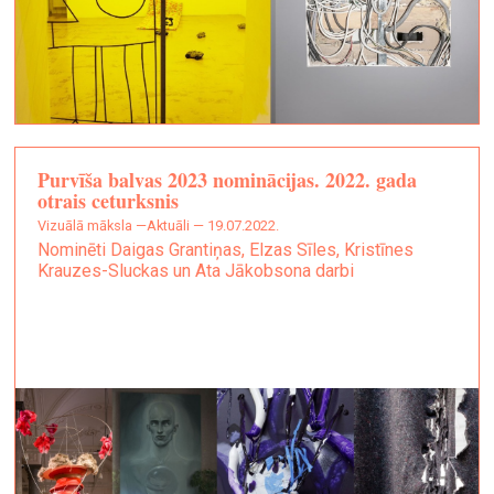
Purvīša balvas 2023 nominācijas. 2022. gada
otrais ceturksnis
vizuālā māksla —
Aktuāli — 19.07.2022.
Nominēti Daigas Grantiņas, Elzas Sīles, Kristīnes
Krauzes-Sluckas un Ata Jākobsona darbi