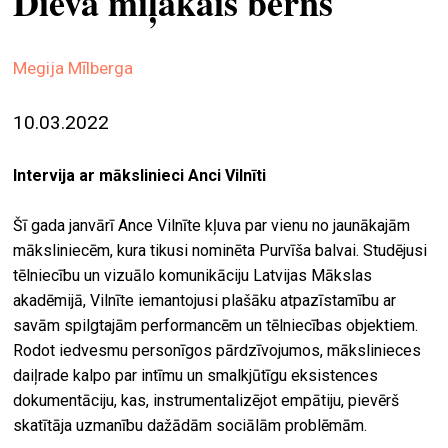
Dieva mīļākais bērns
ekrā
spiri
Megija Mīlberga
by
arte
10.03.2022
gale
ener
Intervija ar mākslinieci Anci Vilnīti
arte
Šī gada janvārī Ance Vilnīte kļuva par vienu no jaunākajām
izde
māksliniecēm, kura tikusi nominēta Purvīša balvai. Studējusi
tēlniecību un vizuālo komunikāciju Latvijas Mākslas
par
akadēmijā, Vilnīte iemantojusi plašāku atpazīstamību ar
mu
savām spilgtajām performancēm un tēlniecības objektiem.
Rodot iedvesmu personīgos pārdzīvojumos, mākslinieces
meklēt
daiļrade kalpo par intīmu un smalkjūtīgu eksistences
dokumentāciju, kas, instrumentalizējot empātiju, pievērš
skatītāja uzmanību dažādām sociālām problēmām.