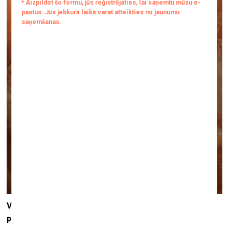
Vai tu varētu nedaudz pastāstīt par savu radošo
procesu – kā nonāc pie konkrētas tēmas un kā tiek