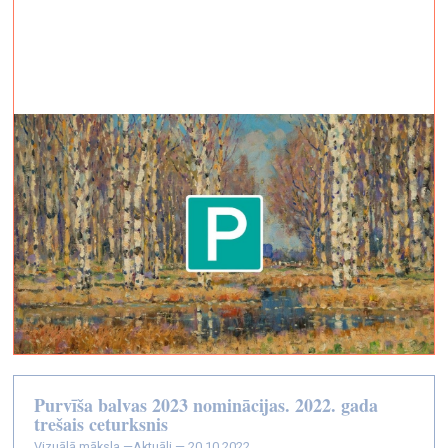
Purvīša balvas 2023 nominācijas. 2022. gada
trešais ceturksnis
vizuālā māksla —
Aktuāli — 20.10.2022.