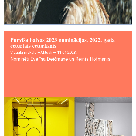
Purvīša balvas 2023 nominācijas. 2022. gada
ceturtais ceturksnis
vizuālā māksla —
Aktuāli — 11.01.2023.
Nominēti Evelīna Deičmane un Reinis Hofmanis