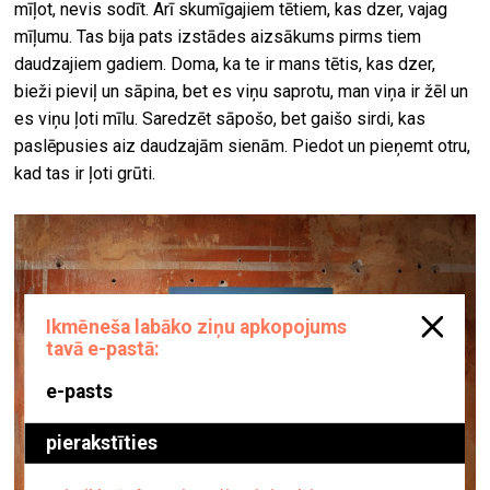
mīļot, nevis sodīt. Arī skumīgajiem tētiem, kas dzer, vajag
mīļumu. Tas bija pats izstādes aizsākums pirms tiem
daudzajiem gadiem. Doma, ka te ir mans tētis, kas dzer,
bieži pieviļ un sāpina, bet es viņu saprotu, man viņa ir žēl un
es viņu ļoti mīlu. Saredzēt sāpošo, bet gaišo sirdi, kas
paslēpusies aiz daudzajām sienām. Piedot un pieņemt otru,
kad tas ir ļoti grūti.