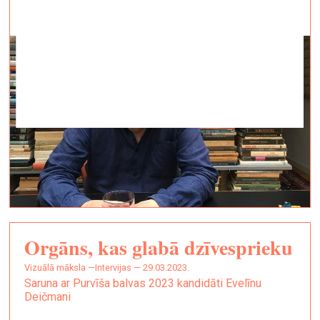
Orgāns, kas glabā dzīvesprieku
vizuālā māksla —
Intervijas — 29.03.2023.
Saruna ar Purvīša balvas 2023 kandidāti Evelīnu
Deičmani