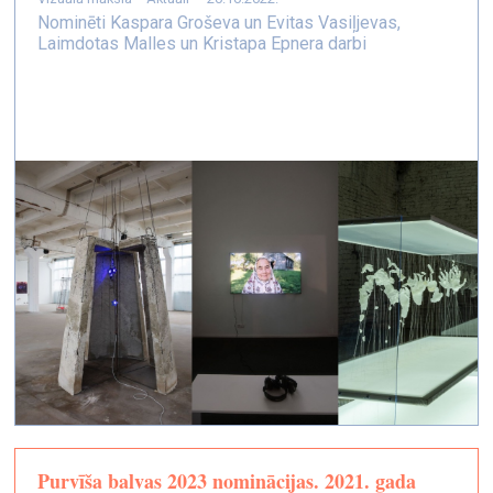
Nominēti Kaspara Groševa un Evitas Vasiļjevas,
Laimdotas Malles un Kristapa Epnera darbi
Purvīša balvas 2023 nominācijas. 2021. gada