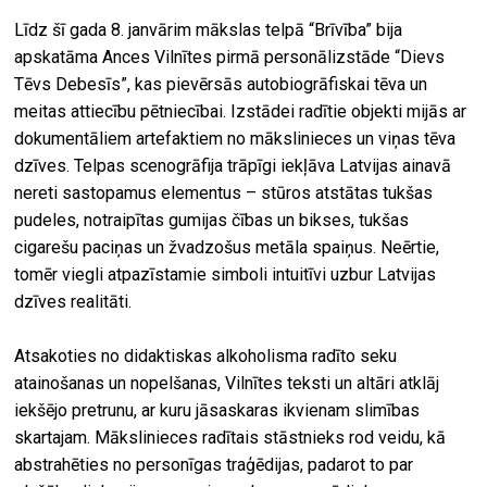
Līdz šī gada 8. janvārim mākslas telpā “Brīvība” bija
apskatāma Ances Vilnītes pirmā personālizstāde “Dievs
Tēvs Debesīs”, kas pievērsās autobiogrāfiskai tēva un
meitas attiecību pētniecībai. Izstādei radītie objekti mijās ar
dokumentāliem artefaktiem no mākslinieces un viņas tēva
dzīves. Telpas scenogrāfija trāpīgi iekļāva Latvijas ainavā
nereti sastopamus elementus – stūros atstātas tukšas
pudeles, notraipītas gumijas čības un bikses, tukšas
cigarešu paciņas un žvadzošus metāla spaiņus. Neērtie,
tomēr viegli atpazīstamie simboli intuitīvi uzbur Latvijas
dzīves realitāti.
Atsakoties no didaktiskas alkoholisma radīto seku
atainošanas un nopelšanas, Vilnītes teksti un altāri atklāj
iekšējo pretrunu, ar kuru jāsaskaras ikvienam slimības
skartajam. Mākslinieces radītais stāstnieks rod veidu, kā
abstrahēties no personīgas traģēdijas, padarot to par