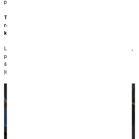
pasauli, vispirms jāizglābj sevi.
Tavi darbi mēdz būt ārkārtīgi personiski un bieži jauc
robežu starp privāto dzīvi un mākslu. Vai ir tēmas, pie
kurām tiek novilkta robeža?
Laikam jau nē. To vismaz nevaru tā šobrīd pateikt. Vienīgais,
pie kā cenšos piedomāt, ir cieņa pret cilvēkiem. Piemēram,
šajā izstādē neizliku tēta visskumjākās vēstules, lai arī cik
ļoti tās būtu saistītas ar tēmu.