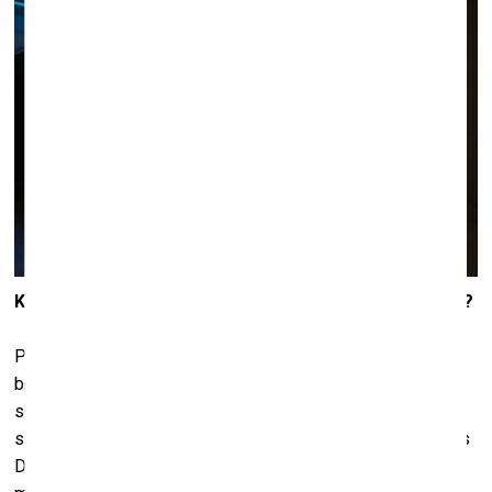
Kādu iespaidu tu vēlies, lai tavi darbi atstāj uz skatītāju?
Par to īpaši daudz nedomāju, man šķiet pilnīgi normāli un
brīnišķīgi, ka radītās sajūtas var būt ļoti dažādas. Un arī, ja
skatītājs nejūt neko, tas ir normāli. Protams, vienmēr dziļi
sirdī ir cerība vismaz kādam kaut ko iekustināt. “Dievs Tēvs
Debesīs” laikā kāda man ļoti mīļa, bet sen nesatikta