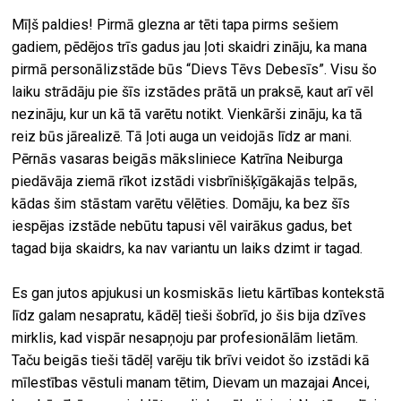
Mīļš paldies! Pirmā glezna ar tēti tapa pirms sešiem
gadiem, pēdējos trīs gadus jau ļoti skaidri zināju, ka mana
pirmā personālizstāde būs “Dievs Tēvs Debesīs”. Visu šo
laiku strādāju pie šīs izstādes prātā un praksē, kaut arī vēl
nezināju, kur un kā tā varētu notikt. Vienkārši zināju, ka tā
reiz būs jārealizē. Tā ļoti auga un veidojās līdz ar mani.
Pērnās vasaras beigās māksliniece Katrīna Neiburga
piedāvāja ziemā rīkot izstādi visbrīnišķīgākajās telpās,
kādas šim stāstam varētu vēlēties. Domāju, ka bez šīs
iespējas izstāde nebūtu tapusi vēl vairākus gadus, bet
tagad bija skaidrs, ka nav variantu un laiks dzimt ir tagad.
Es gan jutos apjukusi un kosmiskās lietu kārtības kontekstā
līdz galam nesapratu, kādēļ tieši šobrīd, jo šis bija dzīves
mirklis, kad vispār nesapņoju par profesionālām lietām.
Taču beigās tieši tādēļ varēju tik brīvi veidot šo izstādi kā
mīlestības vēstuli manam tētim, Dievam un mazajai Ancei,