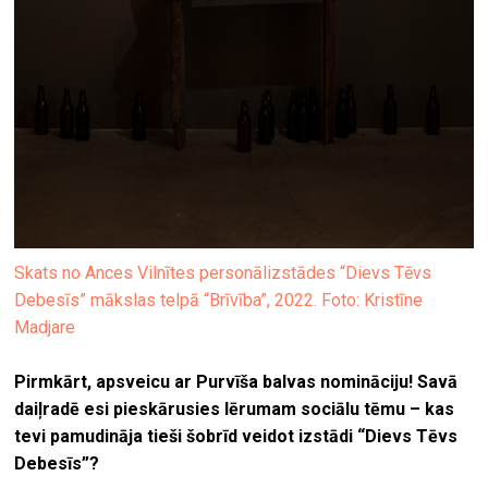
Skats no Ances Vilnītes personālizstādes “Dievs Tēvs
Debesīs” mākslas telpā “Brīvība”, 2022. Foto: Kristīne
Madjare
Pirmkārt, apsveicu ar Purvīša balvas nomināciju! Savā
daiļradē esi pieskārusies lērumam sociālu tēmu – kas
tevi pamudināja tieši šobrīd veidot izstādi “Dievs Tēvs
Debesīs”?