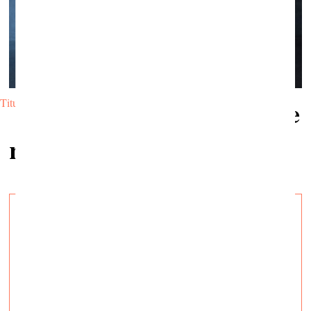
Titulbilde: Ance Vilnīte. Foto: Roberts Svizenecs
Saistītie
raksti
Izaicinājumu varā
vizuālā māksla —
Intervijas — 26.09.2023.
Intervija ar kuratoru Udo Kitelmanu