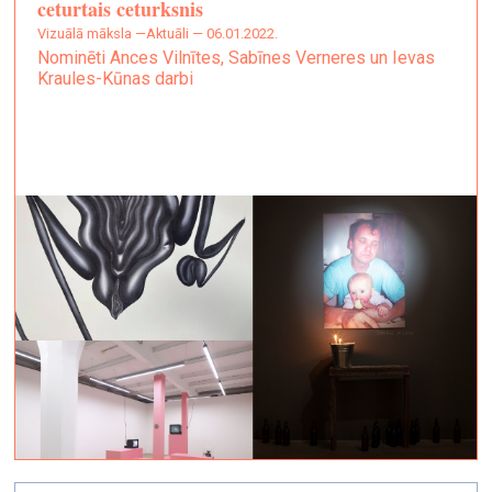
ceturtais ceturksnis
vizuālā māksla —
Aktuāli — 06.01.2022.
Nominēti Ances Vilnītes, Sabīnes Verneres un Ievas
Kraules-Kūnas darbi