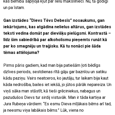
kas bērnībā sapņoja kļūt par lielu mākslinieci. Nu, tā godīgi
un pa īstam.
Gan izstādes “Dievs Tēvs Debesīs” nosaukums, gan
iekārtojums, kas atgādina nelielus altārus, gan izstādes
teksti vedina domāt par dievišķu pielūgsmi. Kontrastā –
līdz šim sabiedrībā par alkoholismu pieņemts runāt kā
par ko smagnēju un traģisku. Kā tu nonāci pie šāda
tēmas attēlojuma?
Pirms pāris gadiem, kad man bija patiešām ļoti bēdīgs
dzīves periods, sestdienas rītā gāju gar baznīcu un satiku
kādu paziņu. Vairs neatceros, ko jautāju, tur laikam bija kaut
kāda nedrošība, bailes iet iekšā, jo jūtos pārāk nepareiza. Un
viņš sāka man stāstīt, kā tieši grēciniekus, nabagus un
pazudušos Dievs tur sirdij vistuvāk. Man ir tāda kartiņa ar
Jura Rubeņa vārdiem: “Es esmu Dieva mīļākais bērns arī tad,
ja neesmu viņa labākais bērns.” Lūk, viena no