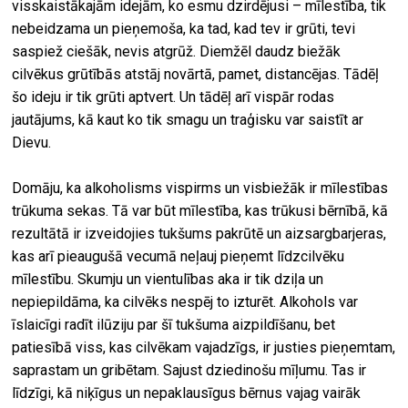
visskaistākajām idejām, ko esmu dzirdējusi – mīlestība, tik
nebeidzama un pieņemoša, ka tad, kad tev ir grūti, tevi
saspiež ciešāk, nevis atgrūž. Diemžēl daudz biežāk
cilvēkus grūtībās atstāj novārtā, pamet, distancējas. Tādēļ
šo ideju ir tik grūti aptvert. Un tādēļ arī vispār rodas
jautājums, kā kaut ko tik smagu un traģisku var saistīt ar
Dievu.
Domāju, ka alkoholisms vispirms un visbiežāk ir mīlestības
trūkuma sekas. Tā var būt mīlestība, kas trūkusi bērnībā, kā
rezultātā ir izveidojies tukšums pakrūtē un aizsargbarjeras,
kas arī pieaugušā vecumā neļauj pieņemt līdzcilvēku
mīlestību. Skumju un vientulības aka ir tik dziļa un
nepiepildāma, ka cilvēks nespēj to izturēt. Alkohols var
īslaicīgi radīt ilūziju par šī tukšuma aizpildīšanu, bet
patiesībā viss, kas cilvēkam vajadzīgs, ir justies pieņemtam,
saprastam un gribētam. Sajust dziedinošu mīļumu. Tas ir
līdzīgi, kā niķīgus un nepaklausīgus bērnus vajag vairāk