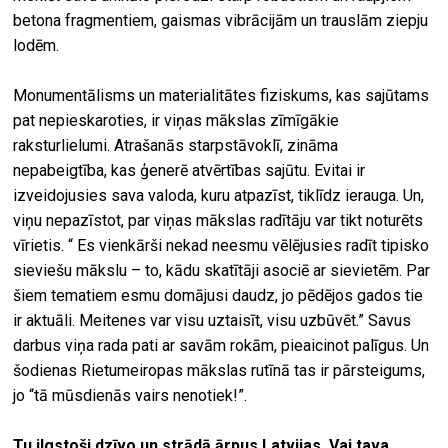
betona fragmentiem, gaismas vibrācijām un trauslām ziepju
lodēm.
Monumentālisms un materialitātes fiziskums, kas sajūtams
pat nepieskaroties, ir viņas mākslas zīmīgākie
raksturlielumi. Atrašanās starpstāvoklī, zināma
nepabeigtība, kas ģenerē atvērtības sajūtu. Evitai ir
izveidojusies sava valoda, kuru atpazīst, tiklīdz ierauga. Un,
viņu nepazīstot, par viņas mākslas radītāju var tikt noturēts
vīrietis. “ Es vienkārši nekad neesmu vēlējusies radīt tipisko
sieviešu mākslu – to, kādu skatītāji asociē ar sievietēm. Par
šiem tematiem esmu domājusi daudz, jo pēdējos gados tie
ir aktuāli. Meitenes var visu uztaisīt, visu uzbūvēt.” Savus
darbus viņa rada pati ar savām rokām, pieaicinot palīgus. Un
šodienas Rietumeiropas mākslas rutīnā tas ir pārsteigums,
jo “tā mūsdienās vairs nenotiek!”.
Tu ilgstoši dzīvo un strādā ārpus Latvijas. Vai tava