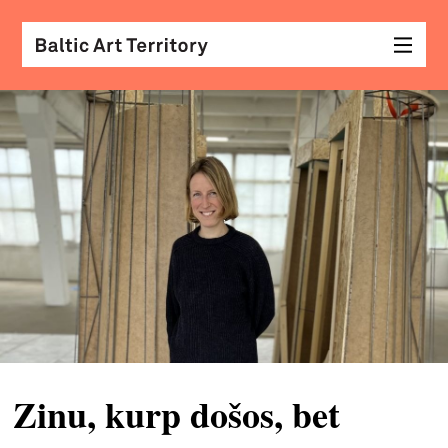
vizu
māk
sar
ar
kole
arhi
diza
&
mod
Zinu, kurp došos, bet
skat
&