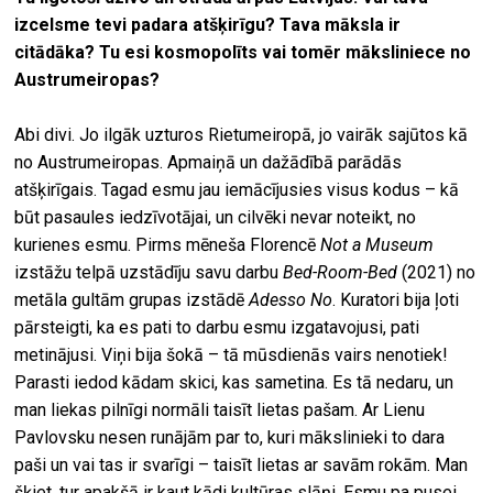
izcelsme tevi padara atšķirīgu? Tava māksla ir
citādāka? Tu esi kosmopolīts vai tomēr māksliniece no
Austrumeiropas?
Abi divi. Jo ilgāk uzturos Rietumeiropā, jo vairāk sajūtos kā
no Austrumeiropas. Apmaiņā un dažādībā parādās
atšķirīgais. Tagad esmu jau iemācījusies visus kodus – kā
būt pasaules iedzīvotājai, un cilvēki nevar noteikt, no
kurienes esmu. Pirms mēneša Florencē
Not a Museum
izstāžu telpā uzstādīju savu darbu
Bed-Room-Bed
(2021) no
metāla gultām grupas izstādē
Adesso No
. Kuratori bija ļoti
pārsteigti, ka es pati to darbu esmu izgatavojusi, pati
metinājusi. Viņi bija šokā – tā mūsdienās vairs nenotiek!
Parasti iedod kādam skici, kas sametina. Es tā nedaru, un
man liekas pilnīgi normāli taisīt lietas pašam. Ar Lienu
Pavlovsku nesen runājām par to, kuri mākslinieki to dara
paši un vai tas ir svarīgi – taisīt lietas ar savām rokām. Man
šķiet, tur apakšā ir kaut kādi kultūras slāņi. Esmu pa pusei