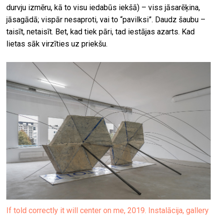
durvju izmēru, kā to visu iedabūs iekšā) – viss jāsarēķina,
jāsagādā; vispār nesaproti, vai to “pavilksi”. Daudz šaubu –
taisīt, netaisīt. Bet, kad tiek pāri, tad iestājas azarts. Kad
lietas sāk virzīties uz priekšu.
If told correctly it will center on me, 2019. Instalācija, gallery