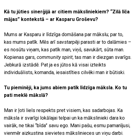
Kā tu jūties sinerģijā ar citiem māksliniekiem? “Zilā līča
mājas” kontekstā – ar Kasparu Groševu?
Mums ar Kasparu ir līdzīga domāšana par mākslu; par to,
kas mums patīk. Mēs arī savstarpēji parasti ar to dalāmies –
es nosūtu viņam, kas patīk man, viņš, savukārt, sūta man.
Kopienas gars,
community spirit
, tas man ir diezgan svarīgs.
Jebkurā izstādē. Pat ja es jūtos kā visai izteikts
individuālists, komanda, iesaistīties cilvēki man ir būtiski.
Tu pieminēji, ka jums abiem patīk līdzīga māksla. Ko tu
pati meklē mākslā?
Man ir ļoti liels respekts pret visiem, kas sadarbojas. Ka
māksla ir svarīgi lokālajai telpai un ka mākslinieki dara ko
vairāk, ne tikai “bīda” savu ego. Mani pašu, esmu pamanījusi,
vienmēr aizkustina sievietes mākslinieces un viņu darbi.