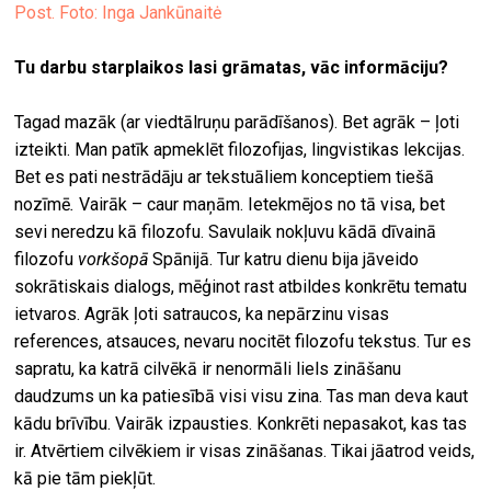
Post. Foto: Inga Jankūnaitė
Tu darbu starplaikos lasi grāmatas, vāc informāciju?
Tagad mazāk (ar viedtālruņu parādīšanos). Bet agrāk – ļoti
izteikti. Man patīk apmeklēt filozofijas, lingvistikas lekcijas.
Bet es pati nestrādāju ar tekstuāliem konceptiem tiešā
nozīmē
.
Vairāk – caur maņām. Ietekmējos no tā visa, bet
sevi neredzu kā filozofu. Savulaik nokļuvu kādā dīvainā
filozofu
vorkšopā
Spānijā. Tur katru dienu bija jāveido
sokrātiskais dialogs, mēģinot rast atbildes konkrētu tematu
ietvaros. Agrāk ļoti satraucos, ka nepārzinu visas
references, atsauces, nevaru nocitēt filozofu tekstus. Tur es
sapratu, ka katrā cilvēkā ir nenormāli liels zināšanu
daudzums un ka patiesībā visi visu zina. Tas man deva kaut
kādu brīvību. Vairāk izpausties. Konkrēti nepasakot, kas tas
ir. Atvērtiem cilvēkiem ir visas zināšanas. Tikai jāatrod veids,
kā pie tām piekļūt.