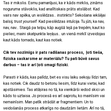
Tas ir mikslis. Esmu pamanījusi, ka ir kāds mirklis, zināms
noguruma stāvoklis, kad analītiskais prāts atslābst. Kad
vairs nav spēka, un ieslēdzas... instinkts? Sekošana iekšējai
balsij;
trust yourself
. Kad pieslēdzas intuīcija. Tu jūti, ka nav,
nav, nav... Staigā pa telpu, kāp augšā lejā pa trepēm, kaut ko
pieliec, maini skatpunkta leņķus... un vienā mirklī izveidojas
kaut kāds tornado, kaut kas notiek.
Cik tev nozīmīgs ir pats radīšanas process, ļoti tieša,
fiziska saskarsme ar materiālu? Tu pati būvē savus
darbus – tas ir arī ļoti smagi fiziski.
Parasti ir kāds, kas palīdz, bet es visu laiku sekoju līdzi tam,
kas notiek. Cik daudz to betonu liesim, līdz kurai vietai, kad
apstāsimies. Tas atšķiras no tā, ka vienkārši iedod skici un
kāds to uztaisa. Jo procesā es arī saprotu, ko mainīsim vai
nemainīsim. Man patīk strādāt ar fragmentiem. Un to
veidošanās process atkarīgs no daudzām lietām. Arī no tā,