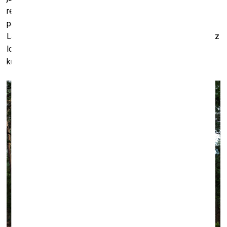
redzējuši manus darbus pagrabos, viņiem liekas, kas tas ir
pancīgi un forši, bet vispār man ne pārāk tie patīk (
smejas
).
Lai gan konkrētajam darbam tā vieta der – atmosfēriska, bez
logiem, ar raksturu. Atbilst parametriem, kurus iesniedzu
kuratoriem.