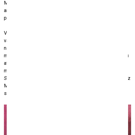
Marseļas ziepēm un turienes saulrietiem. Un visā būtisks
arī zūdamības aspekts. Ūdens ziepes izkausē, un tās
pazūd. Tieši tāpat kā saulriets.
Vēl svarīgi, ka ziepes vizuāli atgādina stiklu – izdomāju, ka
var kausēt ziepes, liet tās un izskatīsies kā stikls. Mušas
nāca prātā kaut kā automātiski. Man studijā mētājās dažas
mušas, un viss saslēdzās kopā. Francijā es mušas nevarēju
atrast. Aizbraucot uz turieni, pamanīju, ka nekur nav, arī
makšķernieku veikalos neatradu. Kad uzstādīju darbu
Survival Kit
, tur bija daudz mušu. Visas savācu un aizvedu uz
Marseļu. Tur lēju ziepes franču mākslinieka Antuāna Nesi
studijā, ar kuru kopā veidojām to
duo
izstādi.