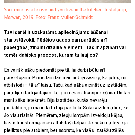
Your mind is a house and you live in the kitchen. Instalācija,
Marwan, 2019. Foto: Franz Muller-Schmidt
Tavi darbi ir uzskatāms apliecinājums būšanai
starpstāvoklī. Pēdējos gados gan parādās arī
pabeigtība, zināmi dizaina elementi. Tas ir apzināti vai
tomēr dabisks process, kuram tu ļaujies?
Es vairāk sāku piedomāt pie tā, lai darbi būtu arī
pārvietojami. Pirms tam tas man nebija svarīgi, kā jūtos, un
atbilstoši – tā arī taisu. Taču, kad sāka aicināt uz izstādēm,
parādījās tādi jautājumi kā, piemēram, transportēšana. Un tas
mani sāka ietekmēt. Bija izstādes, kurās nevarēju
piedalīties, jo mani darbi bija par lielu. Sāku aizdomāties, kā
šo visu risināt. Piemēram, ziepju lampām izveidoju kājas,
kas ir transformējamas atbilstoši telpai. Jo sākumā tās bija
pieliktas pie stabiem, bet sapratu, ka visās izstāžu zālēs