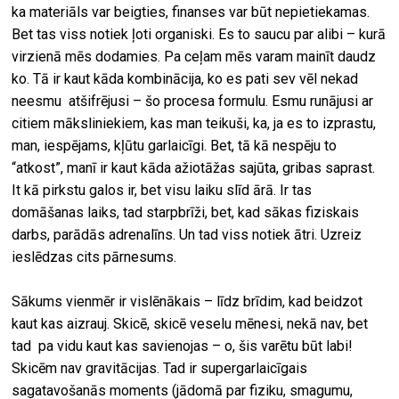
ka materiāls var beigties, finanses var būt nepietiekamas.
Bet tas viss notiek ļoti organiski. Es to saucu par alibi – kurā
virzienā mēs dodamies. Pa ceļam mēs varam mainīt daudz
ko. Tā ir kaut kāda kombinācija, ko es pati sev vēl nekad
neesmu atšifrējusi – šo procesa formulu. Esmu runājusi ar
citiem māksliniekiem, kas man teikuši, ka, ja es to izprastu,
man, iespējams, kļūtu garlaicīgi. Bet, tā kā nespēju to
“atkost”, manī ir kaut kāda ažiotāžas sajūta, gribas saprast.
It kā pirkstu galos ir, bet visu laiku slīd ārā. Ir tas
domāšanas laiks, tad starpbrīži, bet, kad sākas fiziskais
darbs, parādās adrenalīns. Un tad viss notiek ātri. Uzreiz
ieslēdzas cits pārnesums.
Sākums vienmēr ir vislēnākais – līdz brīdim, kad beidzot
kaut kas aizrauj. Skicē, skicē veselu mēnesi, nekā nav, bet
tad pa vidu kaut kas savienojas – o, šis varētu būt labi!
Skicēm nav gravitācijas. Tad ir supergarlaicīgais
sagatavošanās moments (jādomā par fiziku, smagumu,