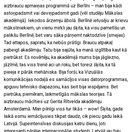
aizbraucu apmaiņas programmā uz Berlīni – man bija kādi
astoņpadsmit vai deviņpadsmit gadi (vēl studēju Mākslas
akadēmijā). Iekodos ārzemju ābolā. Berlīnē
ietusēju
ar krievu
māksliniekiem, un vienu mirkli jau šķita, ka visu pametīšu un
palikšu Berlīnē, bet varu sāka pārņemt naktsdzīve (
smejas
).
Tad attapos, sapratu, ka nebūs prātīgi. Braucu atpakaļ
pabeigt akadēmiju. Taču bija sajūta, ka manā izglītība kaut kā
pietrūkst. Es novērtēju, ka akadēmijā mums bija jāglezno,
jāzīmē; tas viss trenē aci un roku, bet toreiz šķita, ka tā
pieeja ir pārāk mehāniska. Bija forši, ka Vizuālās
komunikācijas nodaļā es samācījos visas datorprogrammas,
apguvu tehnisko diapazonu, kas šeit bija iespējams. Bet
pietrūka, piemēram, laikmetīgās mākslas teorijas. Tā
aizbraucu mācīties uz Gerita Rītvelda akadēmiju
Amsterdamā. Man pilnīgi viss tur likās –
wow
! Šķita, gada
laikā esmu iemācījusies tikpat daudz, cik piecu gadu laikā
Latvijā. Supeintensīvas diskusijas katru dienu, ļoti
interesanti pārējie internacionālie studenti. Latvijā jau biju