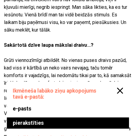
kļuvuši mierīgi, negrib iespringt. Man sāka likties, ka es tur
iesūnotu. Vienā brīdī man tai vidē beidzās stimuls. Es
laikam biju paņēmusi visu, ko var paņemt, piesūkusies. Un
sāku meklēt, kur tālāk.
Sakārtotā dzīve laupa mākslai
draivu
...?
Grūti viennozīmīgi atbildēt. No vienas puses
draivs
pazūd,
kad viss ir kārtībā un neko vairs nevajag, taču tomēr
komforts ir vajadzīgs, lai nedomātu tikai par to, kā samaksāt
īri. Holandē man komforts bija visai svarīgs – kamēr biju
rezidencē
De Atleliers,
nebija jārūpējas par ikdienišķām
lietām un mierīgi varēja izpausties. Divi gadi rezidencē bija
vajadzīgais laiks, kas sniedza iespēju nedomāt par ikdienu.
Var izlikt visu sevi – Latvijā mākslinieki to nevar atļauties,
viņiem ir jāstrādā un jāpelna nauda. Atvērties ir daudz
grūtāk. Bet vienlaikus Latvijā mākslas vidē man patīk tas, ka