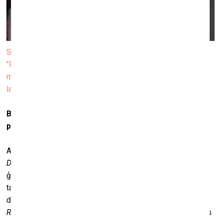
Septiņi iemesli, kāpēc veltīt laiku saulrietiem, izstāde
"Freedom of Sleep", Fiminco Foundation, 2021. Ziepes,
mušas no Latvijas, plastmasa, metāls, pigmenti, stieples,
lampa
Bet betons? Tieši tas ir materiāls, kas pirmais nāk
prātā, domājot par taviem darbiem.
Ar betonu sāku strādāt Amsterdamā, uzturoties rezidencē
De Atelieres
(2014–2016). Pirms tam daudz darbojos ar
ģipsi.
De Atelieres
bija pelēka grīda, un es sapratu, ka ģipsis
tai telpā neizskatīsies pārāk labi. Viss notika kaut kā
dabiski. Nedomājot. Pēc tam mani sāka dēvēt par
strong
Russian woman
(
smejas
). Kopumā, šķiet, visa sākumpunkts