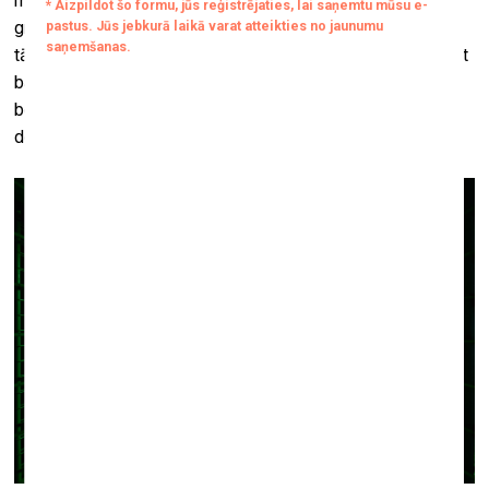
mākslinieki šeit nodarbojas ar mākslu tāpēc, ka viņiem to
gribas darīt, ka tas ir viņu dabiskais dzīvesveids, nevis
tāpēc, ka grib kādam kaut ko pārdot. Jo tirgus jau te nav. Bet
balanss starp komfortu un kreativitāti ir jāatrod, jo gluži arī
bez komforta nav iespējams radīt. Stress laupa iespēju
domāt.