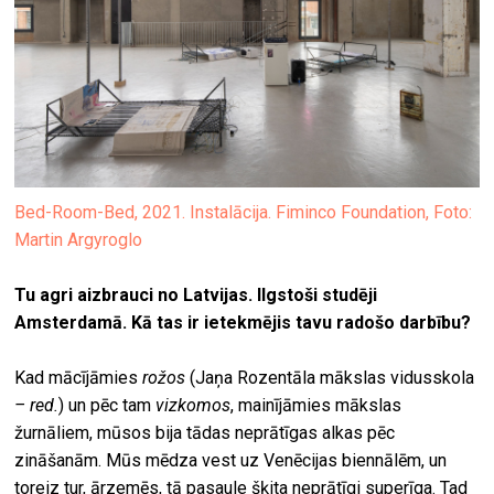
Bed-Room-Bed, 2021. Instalācija. Fiminco Foundation, Foto:
Martin Argyroglo
Tu agri aizbrauci no Latvijas. Ilgstoši studēji
Amsterdamā. Kā tas ir ietekmējis tavu radošo darbību?
Kad mācījāmies
rožos
(Jaņa Rozentāla mākslas vidusskola
– red.
) un pēc tam
vizkomos
, mainījāmies mākslas
žurnāliem, mūsos bija tādas neprātīgas alkas pēc
zināšanām. Mūs mēdza vest uz Venēcijas biennālēm, un
toreiz tur, ārzemēs, tā pasaule šķita neprātīgi superīga. Tad