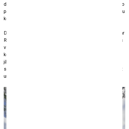
daudzi citi, kam ir šķietami līdzīga vizuālā valoda. Es kaut ko
paņemu no viņiem un vēl daudziem citiem, un to visu salieku
kopā, ielieku savā stāstā pavisam citā kontekstā.
Domāju, tas man arī sniedz iespēju veiksmīgāk komunicēt ar
Rietumu pasauli, jo viņi ir pieraduši pie šādas estētikas. Tas
viss tiek darīts apzināti, jo es neredzu jēgu radīt kaut ko, ar
ko cilvēki nespētu sevi asociēt. Tāpēc – jā, ir stratēģiski
jākonstruē fotogrāfijas stils, lai man pašam būtu “vēdera
sajūta”, ka ir izdevies kadrs, un arī skatītājs spētu to uztvert
un vēlētos asociēties.