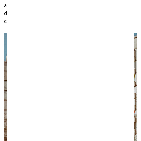
asociējamies ar tādiem nosvērtākiem, dažreiz pat
depresīviem darbiem. Iespēja redzēt mūsu pasauli un
cilvēkus siltā gaismā viņu aizkustināja.