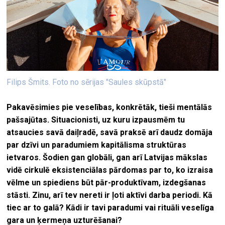
Filips Šmits. Foto no sērijas "Saules skūpstā"
Pakavēsimies pie veselības, konkrētāk, tieši mentālās
pašsajūtas. Situ
acionisti, uz kuru izpausmēm tu
atsaucies savā daiļradē, savā praksē arī daudz domāja
par dzīvi un paradumiem kapitālisma struktūras
ietvaros.
Šodien gan globāli, gan arī Latvijas mākslas
vidē cirkulē eksistenciālas pārdomas par to, ko izraisa
vēlme un
spiediens būt pār
-produktīvam
, izdegšanas
stāst
i. Zinu, arī
tev nereti ir ļoti aktīvi darba periodi. Kā
tiec ar to galā? Kādi ir tavi paradumi vai rituāli veselīga
gara un ķermeņa uzturēšanai?