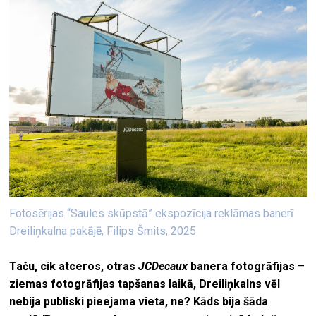
Fotosērijas “Saules skūpstā” ekspozīcija reklāmas banerī
Dreiliņkalna pakājē, Filips Šmits, 2025
Taču, cik atceros, otras
JCDecaux
banera fotogrāfijas
–
ziemas fotogrāfijas tapšanas laikā, Dreiliņkalns vēl
nebija publiski pieejama vieta, ne? Kāds bija šāda