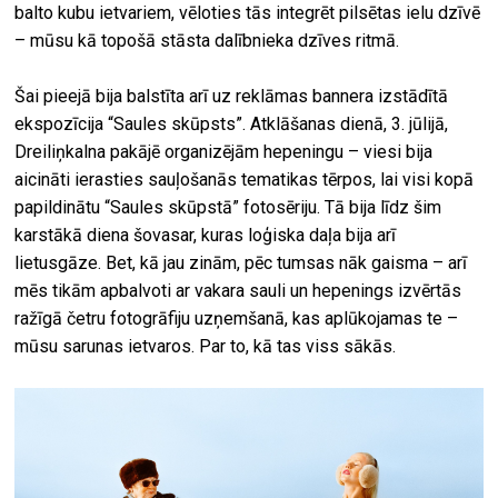
balto kubu ietvariem, vēloties tās integrēt pilsētas ielu dzīvē
– mūsu kā topošā stāsta dalībnieka dzīves ritmā.
Šai pieejā bija balstīta arī uz reklāmas bannera izstādītā
ekspozīcija “Saules skūpsts”. Atklāšanas dienā, 3. jūlijā,
Dreiliņkalna pakājē organizējām hepeningu – viesi bija
aicināti ierasties sauļošanās tematikas tērpos, lai visi kopā
papildinātu “Saules skūpstā” fotosēriju. Tā bija līdz šim
karstākā diena šovasar, kuras loģiska daļa bija arī
lietusgāze. Bet, kā jau zinām, pēc tumsas nāk gaisma – arī
mēs tikām apbalvoti ar vakara sauli un hepenings izvērtās
ražīgā četru fotogrāfiju uzņemšanā, kas aplūkojamas te –
mūsu sarunas ietvaros. Par to, kā tas viss sākās.