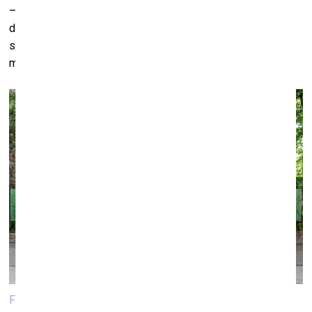
–spēlēties. Bet vairums blokmāju pagalmu ir kļuvuši par
degradētām teritorijām. Noplukuši un bieži vien aizauguši
spēļu laukumi, kur jaunieši karājas kaut kādās stangās – tā
mēs no aizmirstības izceļam savu bērnību.
Filipa Šmita izstādes “Nelīmējiet afišas” ekspozīcija, 2021