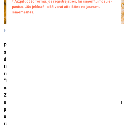
Filips Šmits. Foto no sērijas "Saules skūpstā"
Par tiem stāstiem. Kopš fotogrāfijas izgudrošanas tās
sakarā vienlīdz svarīgs aspekts bijis gan realitātes
dokumentēšana, gan arī fikcija. Teatrāli uzstādījumi,
tehniska meistarība attīstīšanas procesā
- radot
realitātē neiespējamas kompozīcijas – kā
Īva Kleina
“Lēciens Tukšumā” (1960). Latvijas fotogrāfijas
vēsturē, piemēram, Gunāra Bindas
inscenējumi vai
Zentas Dzivi
dzinskas fotomontāžas
. Arī tu fotografē
uz filmas
ar
Mamiya RZ67
kameru, tehnisko attīstīšanas
procesu gan nepārzinu, bet rūpīgi pārdomāti
uzstādījumi un in
scenēti scenāriji šai sērijai
ir
raksturīgi.
Kāpēc Tev ir svarīgs fikcijas elements?