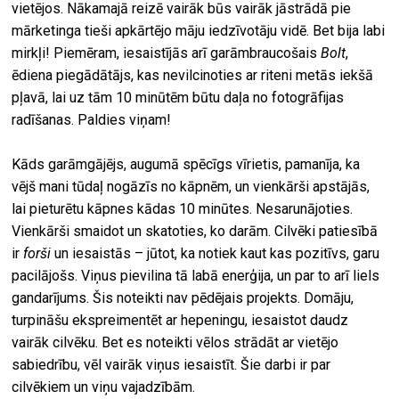
vietējos. Nākamajā reizē vairāk būs vairāk jāstrādā pie
mārketinga tieši apkārtējo māju iedzīvotāju vidē. Bet bija labi
mirkļi! Piemēram, iesaistījās arī garāmbraucošais
Bolt
,
ēdiena piegādātājs, kas nevilcinoties ar riteni metās iekšā
pļavā, lai uz tām 10 minūtēm būtu daļa no fotogrāfijas
radīšanas. Paldies viņam!
Kāds garāmgājējs, augumā spēcīgs vīrietis, pamanīja, ka
vējš mani tūdaļ nogāzīs no kāpnēm, un vienkārši apstājās,
lai pieturētu kāpnes kādas 10 minūtes. Nesarunājoties.
Vienkārši smaidot un skatoties, ko darām. Cilvēki patiesībā
ir
forši
un iesaistās – jūtot, ka notiek kaut kas pozitīvs, garu
pacilājošs. Viņus pievilina tā labā enerģija, un par to arī liels
gandarījums. Šis noteikti nav pēdējais projekts. Domāju,
turpināšu ekspreimentēt ar hepeningu, iesaistot daudz
vairāk cilvēku. Bet es noteikti vēlos strādāt ar vietējo
sabiedrību, vēl vairāk viņus iesaistīt. Šie darbi ir par
cilvēkiem un viņu vajadzībām.