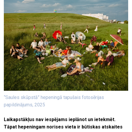
“Saules skūpstā” hepeningā tapušais fotosērijas
papildinājums, 2025
Laikapstākļus nav iespējams ieplānot un ietekmēt.
Tāpat hepeningam norises vieta ir būtiskas atskaites