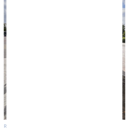
Roterdamas Photo’25 publicitātes kampaņa. Foto no autora