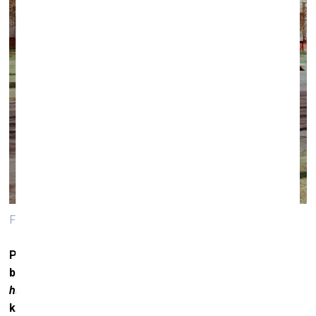
Filips Šmits. Foto no sērijas "Playground", 2020
Pakavējoties pie padomju mantojuma
–
uz reklāmas
bannera izstādīto fotogrāfiju fonā redzamas
hruščovkas
un arī jaunāku laiku dzīvokļu blokmājas,
kāpēc tieši tās tik uzsvērti izmantotas kā fons? Zinu,