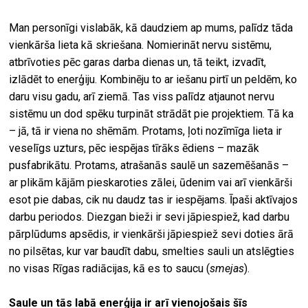
Man personīgi vislabāk, kā daudziem ap mums, palīdz tāda
vienkārša lieta kā skriešana. Nomierināt nervu sistēmu,
atbrīvoties pēc garas darba dienas un, tā teikt, izvadīt,
izlādēt to enerģiju. Kombinēju to ar iešanu pirtī un peldēm, ko
daru visu gadu, arī ziemā. Tas viss palīdz atjaunot nervu
sistēmu un dod spēku turpināt strādāt pie projektiem. Tā ka
– jā, tā ir viena no shēmām. Protams, ļoti nozīmīga lieta ir
veselīgs uzturs, pēc iespējas tīrāks ēdiens – mazāk
pusfabrikātu. Protams, atrašanās saulē un sazemēšanās –
ar plikām kājām pieskaroties zālei, ūdenim vai arī vienkārši
esot pie dabas, cik nu daudz tas ir iespējams. Īpaši aktīvajos
darbu periodos. Diezgan bieži ir sevi jāpiespiež, kad darbu
pārplūdums apsēdis, ir vienkārši jāpiespiež sevi doties ārā
no pilsētas, kur var baudīt dabu, smelties sauli un atslēgties
no visas Rīgas radiācijas, kā es to saucu (
smejas
).
Saule un tās labā enerģija ir arī vienojošais šīs