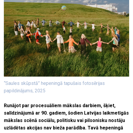
“Saules skūpstā” hepeningā tapušais fotosērijas
papildinājums, 2025
Runājot par procesuāliem mākslas darbiem, šķiet,
salīdzinājumā ar 90. gadiem, šodien Latvijas laikmetīgās
mākslas scēnā sociālu, politisk
u vai pilsonisku nostāju
uzlādētas akcijas nav bieža parādība. Tavā hepeningā