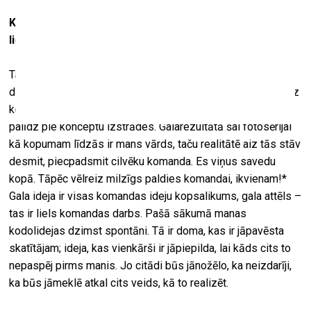
Kā nonāci līdz idejai par fotogrāfiju eksponēšanu uz
lielformāta reklāmas bannera?
Tas arī patiesībā notika jau pirms daudziem gadiem, kad
diskutējām par to ar manu draudzeni Ievu. Mēs vispār daudz
kopā domājām. Viņa man arī ir liels stūrakmens, daudz
palīdz pie konceptu izstrādes. Galarezultātā šai fotosērijai
kā kopumam līdzās ir mans vārds, taču realitātē aiz tās stāv
desmit, piecpadsmit cilvēku komanda. Es viņus savedu
kopā. Tāpēc vēlreiz milzīgs paldies komandai, ikvienam!*
Gala ideja ir visas komandas ideju kopsalikums, gala attēls –
tas ir liels komandas darbs. Pašā sākumā manas
kodolidejas dzimst spontāni. Tā ir doma, kas ir jāpavēsta
skatītājam; ideja, kas vienkārši ir jāpiepilda, lai kāds cits to
nepaspēj pirms manis. Jo citādi būs jānožēlo, ka neizdarīji,
ka būs jāmeklē atkal cits veids, kā to realizēt.