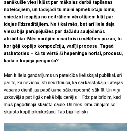
sanākušie viesi kļūst par mākslas darbā
tapšanas
noteicējiem, un tādējādi tu maini apmeklētāju lomu,
sniedzot iespēju no neitrāliem vērotājiem kļūt par
idejas
līdzradītājiem. Ne tikai mēs, bet arī
liela daļa
viesu bija parūpējušies par dažādu sauļošanās
atribūtiku. Mēs varējām visai brīvi izvēlēties pozas, tu
koriģēji kopējo kompozīciju
, vadīji procesu. Tagad
atskatoties – kā tu vērtē šī
hepeninga norisi, procesu,
kāda ir kopējā pēcgarša?
Man ir liels gandarījums un pateicība lieliskajai publikai, arī
par to, ka nevienu īsti neuztrauca, ka šai karstākajā Latvijas
vasaras dienā jau pasākuma sākumposmā sāk līt. Un viņi
uzkavējās pat ilgāk nekā biju cerējis – līdz pat brīdim, kad
mūs pagodināja skaistā saule. Un mēs iemūžinājām šo
skaisto kopā piknikošanu. Tas bija lieliski.