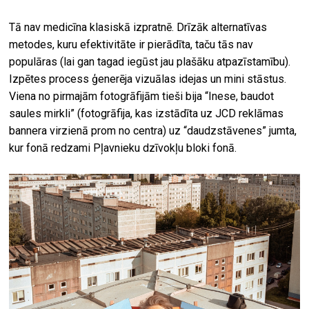
Tā nav medicīna klasiskā izpratnē. Drīzāk alternatīvas
metodes, kuru efektivitāte ir pierādīta, taču tās nav
populāras (lai gan tagad iegūst jau plašāku atpazīstamību).
Izpētes process ģenerēja vizuālas idejas un mini stāstus.
Viena no pirmajām fotogrāfijām tieši bija “Inese, baudot
saules mirkli” (fotogrāfija, kas izstādīta uz JCD reklāmas
bannera virzienā prom no centra) uz “daudzstāvenes” jumta,
kur fonā redzami Pļavnieku dzīvokļu bloki fonā.