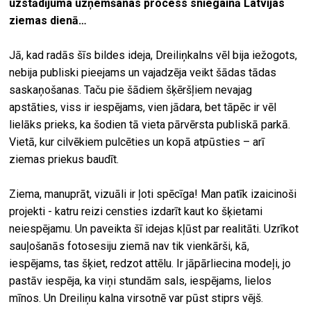
uzstādījuma uzņemšanas process sniegainā Latvijas
ziemas dienā…
Jā, kad radās šīs bildes ideja, Dreiliņkalns vēl bija iežogots,
nebija publiski pieejams un vajadzēja veikt šādas tādas
saskaņošanas. Taču pie šādiem šķēršļiem nevajag
apstāties, viss ir iespējams, vien jādara, bet tāpēc ir vēl
lielāks prieks, ka šodien tā vieta pārvērsta publiskā parkā.
Vietā, kur cilvēkiem pulcēties un kopā atpūsties – arī
ziemas priekus baudīt.
Ziema, manuprāt, vizuāli ir ļoti spēcīga! Man patīk izaicinoši
projekti - katru reizi censties izdarīt kaut ko šķietami
neiespējamu. Un paveikta šī idejas kļūst par realitāti. Uzrīkot
sauļošanās fotosesiju ziemā nav tik vienkārši, kā,
iespējams, tas šķiet, redzot attēlu. Ir jāpārliecina modeļi, jo
pastāv iespēja, ka viņi stundām sals, iespējams, lielos
mīnos. Un Dreiliņu kalna virsotnē var pūst stiprs vējš.