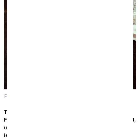
Filips Šmits. Foto no sērijas "Saules skūpstā"
Tu absolvē
ji Londonas Mākslas universitātes
Fotogrāfijas nodaļas Modes fotogrāfijas katedru. Šķiet,
uz
“Saules Skūpstā” sēriju tas ir atstājis zināmu
iespaidu. Fotogrāfijas pēc stilistiskajām iezīmēm