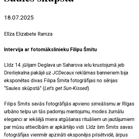
ekrā
18.07.2025
spiri
by
arte
Elīza Elizabete Ramza
gale
Intervija ar fotomākslinieku Filipu Šmitu
ener
Līdz 14. jūlijam Deglava un Saharova ielu krustojumā jeb
arte
Dreiliņkalna pakājē uz
JCDecaux
reklāmas banneriem bija
izde
eksponētas divas Filipa Šmita fotogrāfijas no sērijas
par
“Saules skūpstā” (
Let’s get Sun-Kissed
).
mu
Filips Šmits savās fotogrāfijās apvieno sirreālismu ar Rīgas
urbāno telpu un tās padomju mantojumu, modes žurnālu
meklēt
eleganci ar iekšējā miera atgūšanas rituāliem un jautājumiem
par mūsu attiecībām ar apkārtējo vidi. Līdz šim Šmits savas
fotogrāfijas vienmēr apzināti eksponējis pilsētvidē, ārpus