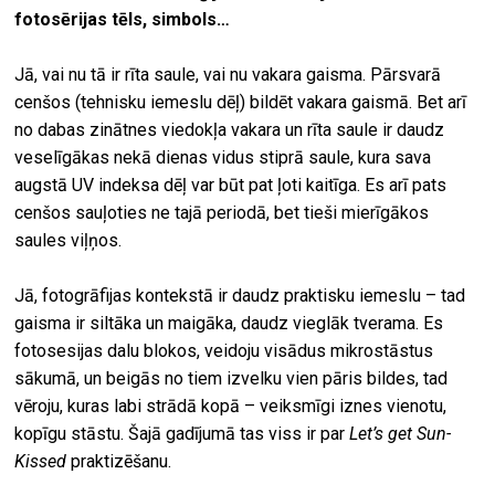
fotosērijas tēls, simbols…
Jā, vai nu tā ir rīta saule, vai nu vakara gaisma. Pārsvarā
cenšos (tehnisku iemeslu dēļ) bildēt vakara gaismā. Bet arī
no dabas zinātnes viedokļa vakara un rīta saule ir daudz
veselīgākas nekā dienas vidus stiprā saule, kura sava
augstā UV indeksa dēļ var būt pat ļoti kaitīga. Es arī pats
cenšos sauļoties ne tajā periodā, bet tieši mierīgākos
saules viļņos.
Jā, fotogrāfijas kontekstā ir daudz praktisku iemeslu – tad
gaisma ir siltāka un maigāka, daudz vieglāk tverama. Es
fotosesijas dalu blokos, veidoju visādus mikrostāstus
sākumā, un beigās no tiem izvelku vien pāris bildes, tad
vēroju, kuras labi strādā kopā – veiksmīgi iznes vienotu,
kopīgu stāstu. Šajā gadījumā tas viss ir par
Let’s get Sun-
Kissed
praktizēšanu.