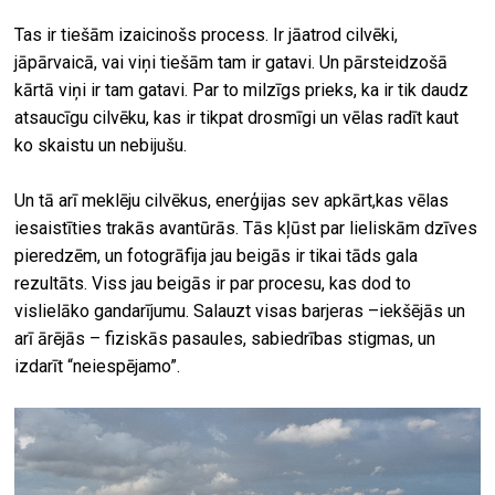
Tas ir tiešām izaicinošs process. Ir jāatrod cilvēki,
jāpārvaicā, vai viņi tiešām tam ir gatavi. Un pārsteidzošā
kārtā viņi ir tam gatavi. Par to milzīgs prieks, ka ir tik daudz
atsaucīgu cilvēku, kas ir tikpat drosmīgi un vēlas radīt kaut
ko skaistu un nebijušu.
Un tā arī meklēju cilvēkus, enerģijas sev apkārt,kas vēlas
iesaistīties trakās avantūrās. Tās kļūst par lieliskām dzīves
pieredzēm, un fotogrāfija jau beigās ir tikai tāds gala
rezultāts. Viss jau beigās ir par procesu, kas dod to
vislielāko gandarījumu. Salauzt visas barjeras –iekšējās un
arī ārējās – fiziskās pasaules, sabiedrības stigmas, un
izdarīt “neiespējamo”.