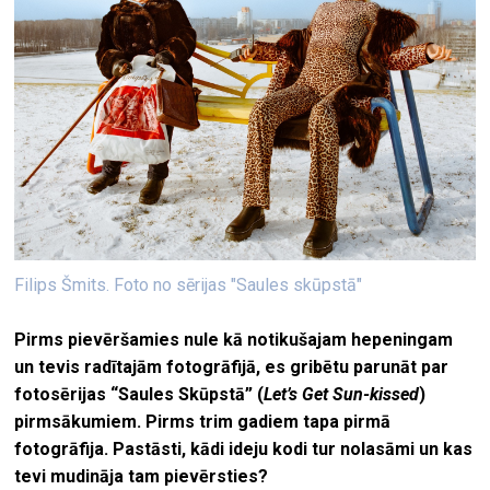
Filips Šmits. Foto no sērijas "Saules skūpstā"
Pirms pievēršamies nule kā notikušajam hepeningam
un tevis radītajām fotogrāfijā, es gribētu parunāt par
fotosērijas
“Saules Skūpstā” (
Let’s Get Sun-kissed
)
pirmsākumiem
. Pirms trim gadiem tapa pirmā
fotogrāfija.
Pastāsti, kād
i ideju kodi tur nolasāmi un kas
tevi mudināja tam pievērsties
?