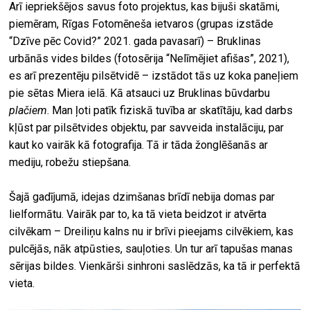
Arī iepriekšējos savus foto projektus, kas bijuši skatāmi,
piemēram, Rīgas Fotomēneša ietvaros (grupas izstāde
“Dzīve pēc Covid?” 2021. gada pavasarī) – Bruklinas
urbānās vides bildes (fotosērija “Nelīmējiet afišas”, 2021),
es arī prezentēju pilsētvidē – izstādot tās uz koka paneļiem
pie sētas Miera ielā. Kā atsauci uz Bruklinas būvdarbu
plačiem
. Man ļoti patīk fiziskā tuvība ar skatītāju, kad darbs
kļūst par pilsētvides objektu, par savveida instalāciju, par
kaut ko vairāk kā fotografija. Tā ir tāda žonglēšanās ar
mediju, robežu stiepšana.
Šajā gadījumā, idejas dzimšanas brīdī nebija domas par
lielformātu. Vairāk par to, ka tā vieta beidzot ir atvērta
cilvēkam – Dreiliņu kalns nu ir brīvi pieejams cilvēkiem, kas
pulcējās, nāk atpūsties, sauļoties. Un tur arī tapušas manas
sērijas bildes. Vienkārši sinhroni saslēdzās, ka tā ir perfektā
vieta.