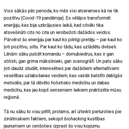
Viss sākās pēc perioda, ko mēs visi atceramies kā ne tik
pozitīvu (Covid-19 pandēmija). Es vēlējos transformēt
enerģiju, kas bija uzkrājusies laikā, kad cilvēki tika
atsvešināti cits no cita un ierobežoti dažādos veidos.
Pārvērst šo enerģiju par kaut ko pilnīgi pretēju – par kaut ko
ļoti pozitīvu, siltu. Par kaut ko tādu, kas uzlādētu dvēseli.
Lēnām sāku pulcēt komandu – domubiedrus, kas ir gan
stilisti, gan grima mākslinieki, gan scenogrāfi. Un pats sāku
ļoti daudz studēt, interesēties par dažādiem alternatīviem
veselības uzlabošanas veidiem, kas vairāk balstīti dabīgās
metodēs, par tā dēvēto holistisko medicīnu un dabas
medicīnu, kas jau kopš senseniem laikiem praktizēta mūsu
reģionā.
Tā nu sāku to visu pētīt, protams, arī izteikti pieturoties pie
zinātniskiem faktiem, sekojot
biohacking
kustības
jaunumiem un cenšoties izprast šo visu kopumu.