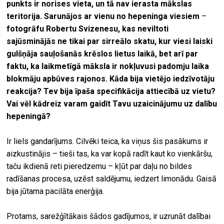
punkts ir norises vieta, un tā nav ierasta mākslas
teritorija. Sarunājos ar vienu no hepeninga viesiem
–
fotogrāfu Robertu Svizenesu, kas neviltoti
sajūsminājās ne tikai par sirreālo skatu, kur viesi laiski
gulšņāja sauļošanās krēslos lietus laikā, bet arī par
faktu, ka laikmetīgā māksla ir nokļuvusi padomju laika
blokmāju apbūves rajonos. Kāda bija vietējo iedzīvotāju
reakcija? Tev bija īpaša specifikācija attiecībā uz vietu?
Vai vēl kādreiz varam gaidīt Tavu uzaicinājumu uz dalību
hepeningā?
Ir liels gandarījums. Cilvēki teica, ka viņus šis pasākums ir
aizkustinājis – tieši tas, ka var kopā radīt kaut ko vienkāršu,
taču ikdienā reti pieredzemu – kļūt par daļu no bildes
radīšanas procesa, uzēst saldējumu, iedzert limonādu. Gaisā
bija jūtama pacilāta enerģija.
Protams, sarežģītākais šādos gadījumos, ir uzrunāt dalībai