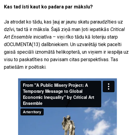
Kas tad īsti kaut ko padara par mākslu?
Ja atrodat ko tādu, kas ļauj ar jaunu skatu paraudzīties uz
dzīvi, tad tā ir māksla. Šajā ziņā man ļoti iepatikās
Critical
Art Ensemble
iniciatīva – viņi rīko tādu kā loteriju starp
dOCUMENTA(13) dalībniekiem. Un uzvarētāji tiek pacelti
gaisā speciāli iznomātā helikopterā, un viņiem ir iespēja uz
visu to paskatīties no pavisam citas perspektīvas. Tas
patiešām ir poētiski.