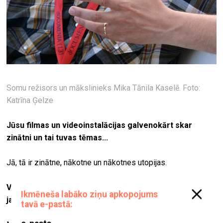
Somu režisors un mākslinieks Mika Tānila Kaselē. Foto:
Katrīna Ģelze
Jūsu filmas un videoinstalācijas galvenokārt skar
zinātni un tai tuvas tēmas...
Jā, tā ir zinātne, nākotne un nākotnes utopijas.
Vai to visu uzlūkojat ar kritisku aci? Vai jūsu skatījumā
jaušams pesimisms?