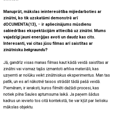
Manuprāt, mākslas ieinteresētība mijiedarboties ar
zinātni, ko tik uzskatāmi demonstrē arī
dOCUMENTA(13)
,
–
ir apliecinājums mūsdienu
sabiedrības ekspektācijām attiecībā uz zinātni. Mums
vajadzīgi jauni enerģijas avoti un daudz kas cits.
Interesanti, vai citas jūsu filmas arī saistītas ar
zinātnisku
bekgraundu
?
Jā, gandrīz visas manas filmas kaut kādā veidā saistītas ar
zinātni vai vismaz tajās izmantoti arhīva materiāli, kas
uzņemti ar nolūku veikt zinātniskus eksperimentus. Man tas
patīk, un es arī nākotnē taisos strādāt tādā pašā veidā.
Piemēram, ir ieraksti, kuros filmēti dažādi procesi, kas
notiek pilna Saules aptumsuma laikā. Ja paņem šādus
kadrus un ievieto tos citā kontekstā, tie var kļūt par lielisku
mākslas objektu.