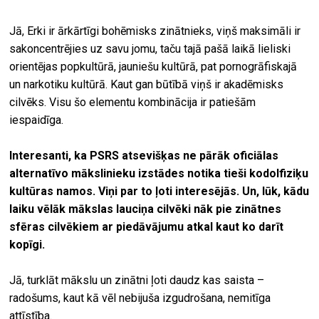
Jā, Erki ir ārkārtīgi bohēmisks zinātnieks, viņš maksimāli ir
sakoncentrējies uz savu jomu, taču tajā pašā laikā lieliski
orientējas popkultūrā, jauniešu kultūrā, pat pornogrāfiskajā
un narkotiku kultūrā. Kaut gan būtībā viņš ir akadēmisks
cilvēks. Visu šo elementu kombinācija ir patiešām
iespaidīga.
Interesanti, ka PSRS atsevišķas ne pārāk oficiālas
alternatīvo mākslinieku izstādes notika tieši kodolfiziķu
kultūras namos.
Viņi par to ļoti interesējās. Un, lūk, kādu
laiku vēlāk mākslas lauciņa cilvēki nāk pie zinātnes
sfēras cilvēkiem ar piedāvājumu atkal kaut ko darīt
kopīgi.
Jā, turklāt mākslu un zinātni ļoti daudz kas saista –
radošums, kaut kā vēl nebijuša izgudrošana, nemitīga
attīstība.