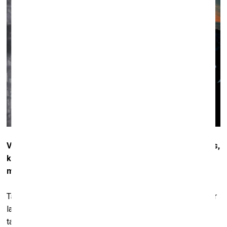
Videoinstalācijā redzamas krāsainas celtniecības ainas,
kas mijas ar melnbaltiem dabasskatiem. Kādēļ
melnbaltiem?
Tas ir tāds neverbāls paņēmiens, ar kura palīdzību runāt par
laika ritējumu. Tikpat labi šie melnbaltie kadri būtu varējuši
tapt arī pirms simt gadiem. No otras puses, tie rada