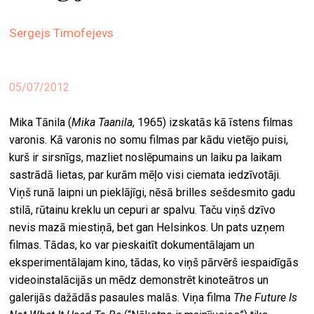
ekrā
Sergejs Timofejevs
spiri
by
arte
05/07/2012
gale
ener
Mika Tānila (
Mika Taanila
, 1965) izskatās kā īstens filmas
varonis. Kā varonis no somu filmas par kādu vietējo puisi,
arte
kurš ir sirsnīgs, mazliet noslēpumains un laiku pa laikam
izde
sastrādā lietas, par kurām mēļo visi ciemata iedzīvotāji.
Viņš runā laipni un pieklājīgi, nēsā brilles sešdesmito gadu
par
stilā, rūtainu kreklu un cepuri ar spalvu. Taču viņš dzīvo
mu
nevis mazā miestiņā, bet gan Helsinkos. Un pats uzņem
filmas. Tādas, ko var pieskaitīt dokumentālajam un
meklēt
eksperimentālajam kino, tādas, ko viņš pārvērš iespaidīgās
videoinstalācijās un mēdz demonstrēt kinoteātros un
galerijās dažādās pasaules malās. Viņa filma
The Future Is