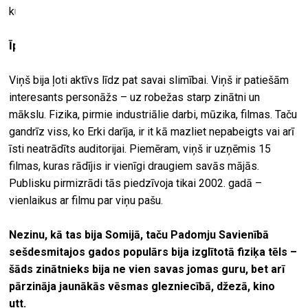
kuros tiks spēlēti oriģinālie Erki veidotie instrumenti.
Īpaši aktīvs viņš bija sešdesmitajos gados?
Viņš bija ļoti aktīvs līdz pat savai slimībai. Viņš ir patiešām
interesants personāžs – uz robežas starp zinātni un
mākslu. Fizika, pirmie industriālie darbi, mūzika, filmas. Taču
gandrīz viss, ko Erki darīja, ir it kā mazliet nepabeigts vai arī
īsti neatrādīts auditorijai. Piemēram, viņš ir uzņēmis 15
filmas, kuras rādījis ir vienīgi draugiem savās mājās.
Publisku pirmizrādi tās piedzīvoja tikai 2002. gadā –
vienlaikus ar filmu par viņu pašu.
Nezinu, kā tas bija Somijā, taču Padomju Savienībā
sešdesmitajos gados populārs bija izglītotā fiziķa tēls –
šāds zinātnieks bija ne vien savas jomas guru, bet arī
pārzināja jaunākās vēsmas glezniecībā, džezā, kino
utt.