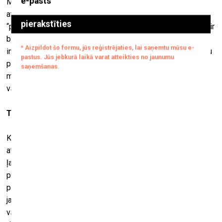
Man tā nešķiet. Lai arī izstādītā instalācija ir par
atomenerģiju, es to nevēlētos padarīt par “antiatomisku” vai
“proatomisku”. Es negrasos paziņot, ka atomenerģija – tas ir
baiss ļaunums vai absolūtais ieguvums. Drīzāk mani
interesē atmosfēra, kas valda šajā nelielajā Somijas rietumu
piekrastes pilsētiņā. Tas, kas tur šobrīd notiek – šis
milzīgais būvlaukums un topošā atomstacija, kas kļūs par
varenāko visā pasaulē.
Tā pilnībā mainīs šīs pilsētiņas dzīvi?
Kaut kādā pakāpē – jā. Taču tuvējā apkaimē jau ir divas
atomstacijas, celtas septiņdesmitajos gados. Tātad būtībā
ļaudis ir pieraduši dzīvot blakus šādām būvēm. Topošā
projekta apmēri ir vēl jo varenāki, un līdz ar to, protams,
pilsētā ieplūdīs milzīgas naudas summas un būs daudz
jaunu darbavietu. Kad tika lemts, kur šo staciju būvēt, starp
vairākām pilsētām pat noritēja tādas kā sacensības par