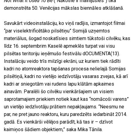
Not What It Used To Be
(“Nākotne ir mainījusies”) tika
demonstrēta 50. Venēcijas mākslas biennāles atklāšanā.
Savukārt videoinstalāciju, ko viņš radījis, izmantojot filmai
“par viselektrificētāko pilsētiņu” Somijā uzņemtos
materiālus, šogad noskatīsies simtiem tūkstoši cilvēku, kas
līdz 16. septembrim Kaselē apmeklēs turpat vai visu
pilsētas teritoriju ieņēmušo festivālu dOCUMENTA(13).
Instalāciju veido trīs milzīgi ekrāni, uz kuriem tiek rādīti
kadri no atomreaktora tapšanas procesa nelielajā Somijas
pilsētiņā, kadri no vietējo iedzīvotāju vasaras zvejas, kā arī
kadri ar sniegotām vai rudens lapu klātām apkaimes
ainavām. Paralēli šo cilvēku vienkāršajiem un visiem
saprotamajiem priekiem notiek kaut kas “nomācoši varens”
un vietējo iedzīvotāju prātiem nepakļaujams. “Neesmu ne
par, ne pret jauno reaktoru, kuru paredzēts iedarbināt 2014.
gadā. Es vienkārši vēlējos parādīt, kā tas ir – dzīvot
kaimiņos šādiem objektiem,” saka Mika Tānila.