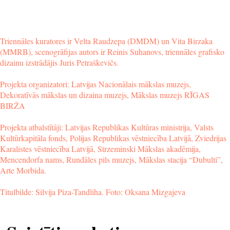
Triennāles kuratores ir Velta Raudzepa (DMDM) un Vita Birzaka 
(MMRB), scenogrāfijas autors ir Reinis Suhanovs, triennāles grafisko 
dizainu izstrādājis Juris Petraškevičs.
Projekta organizatori: Latvijas Nacionālais mākslas muzejs, 
Dekoratīvās mākslas un dizaina muzejs, Mākslas muzejs RĪGAS 
BIRŽA
Projekta atbalstītāji: Latvijas Republikas Kultūras ministrija, Valsts 
Kultūrkapitāla fonds, Polijas Republikas vēstniecība Latvijā, Zviedrijas 
Karalistes vēstniecība Latvijā, Strzeminski Mākslas akadēmija, 
Mencendorfa nams, Rundāles pils muzejs, Mākslas stacija “Dubulti”, 
Arte Morbida.
Titulbilde: Silvija Piza-Tandliha. Foto: Oksana Mizgajeva