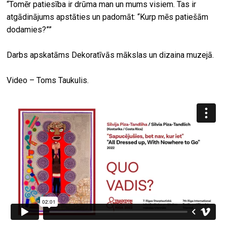
“Tomēr patiesība ir drūma man un mums visiem. Tas ir
atgādinājums apstāties un padomāt: “Kurp mēs patiešām
dodamies?””
Darbs apskatāms Dekoratīvās mākslas un dizaina muzejā.
Video – Toms Taukulis.