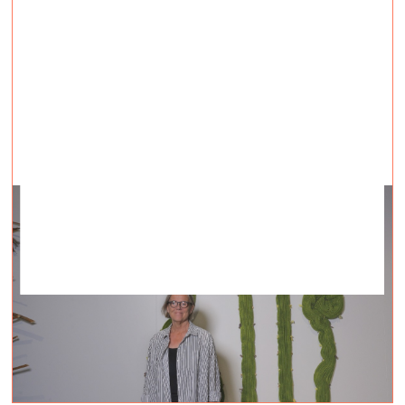
QUO VADIS? Kerstina
Lindstrema
vizuālā māksla —
On Site — 07.07.2023.
Videointervija #2