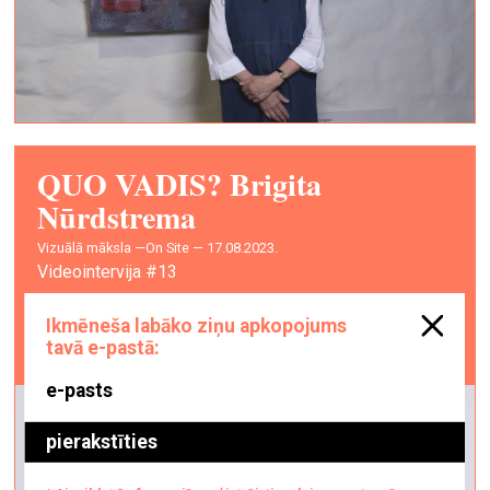
QUO VADIS? Brigita
Nūrdstrema
vizuālā māksla —
On Site — 17.08.2023.
Videointervija #13