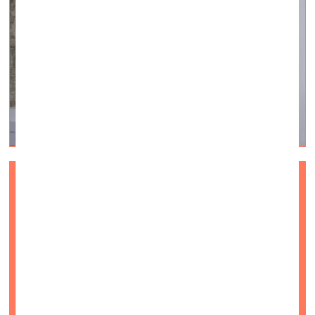
QUO VADIS? Jontans E.
Jurkovskis
vizuālā māksla —
On Site — 12.07.2023.
Videointervija #3