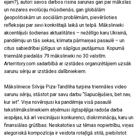
ejam?), autori savos darbos risina sarunas gan par mākslas
un nozares evolūciju mūsdienās, gan globālām
ģeopolitiskām un sociālām problēmām, pievēršoties
refleksijai par sevi konkrētajā laikā un telpā. Mākslinieki
akcentējuši šodienas aktualitātes – nežēlīgo karu Ukrainā,
pandēmiju un tās sekas, klimata pārmaiņas pasaulē – un
citus sabiedrībai jūtīgus un sāpīgus jautājumus. Kopumā
triennālē piedalās 79 mākslinieki no 30 valstīm.
Arterritory.com
s
adarbībā ar izstādes organizētājiem uzsāk
sarunu sēriju ar izstādes dalībniekiem.
Māksliniece Silvija Piza-Tandliha turpina triennāles video
sarunu sēriju, stāstot par savu darbu “Sapucējušies, bet nav,
kur iet”. Viņa novērojusi ka pandēmija visā pasaulē
tekstilmāksliniekiem atņēmusi ilgtspējīga radoša darba
iespējas, kā arī veicinājusi konkurenci, diskrimināciju, karu un
finansiālas grūtības. Neskatoties uz tēmas nopietnību, viņas
alegoriskā kompozīcija ir veidota rotaļīgā stilā, piebilstot: