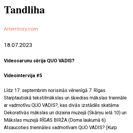
Tandliha
ekrā
spiri
by
Arterritory.com
arte
18.07.2023
gale
ener
Videosarunu sērija QUO VADIS?
arte
izde
Videointervija #5
par
Līdz 17. septembrim norisinās vērienīgā 7. Rīgas
mu
Starptautiskā tekstilmākslas un šķiedras mākslas triennāle
ar vadmotīvu QUO VADIS?, kas divās izstādēs skatāma
meklēt
Dekoratīvās mākslas un dizaina muzejā (Skārņu ielā 10) un
Mākslas muzejā RĪGAS BIRŽA (Doma laukumā 6).
Atsaucoties triennāles vadmotīvam QUO VADIS? (Kurp