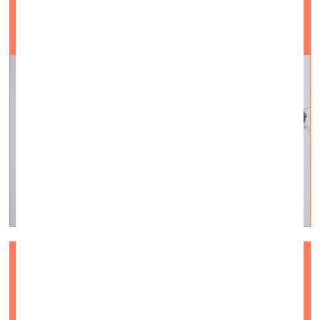
QUO VADIS? Helēna Vadsleja
vizuālā māksla —
On Site — 15.08.2023.
Videointervija #12