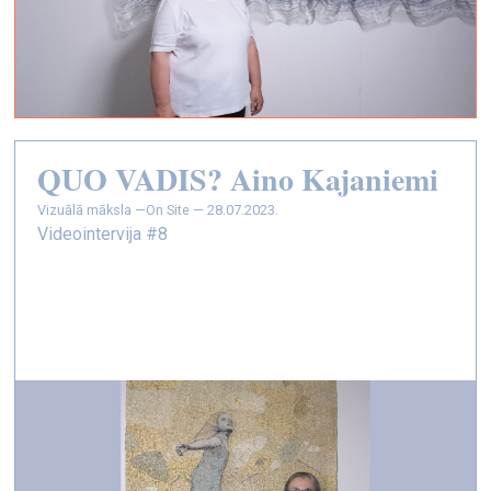
QUO VADIS? Aino Kajaniemi
vizuālā māksla —
On Site — 28.07.2023.
Videointervija #8