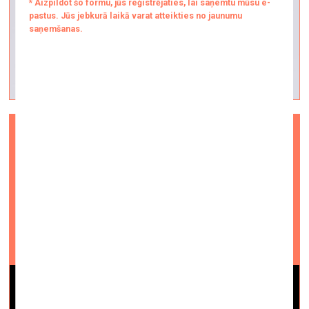
QUO VADIS? Guste Kripaite
vizuālā māksla —
On Site — 08.08.2023.
Videointervija #10