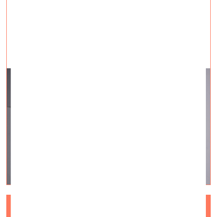
Videointervija #9
QUO VADIS? Kārena Gārfena