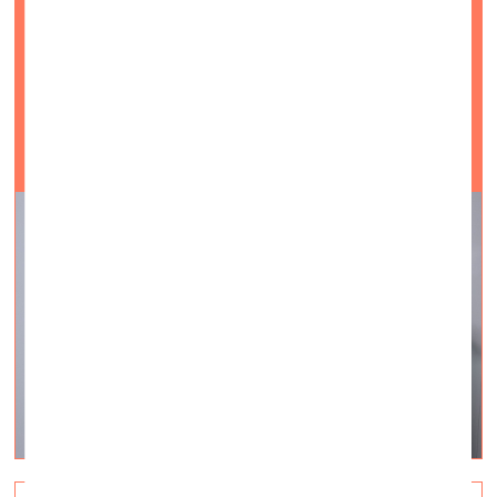
vizuālā māksla —
On Site — 20.07.2023.
Videointervija #6