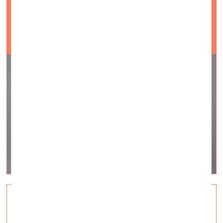
QUO VADIS? Ilze Godlevskis
vizuālā māksla —
On Site — 04.08.2023.