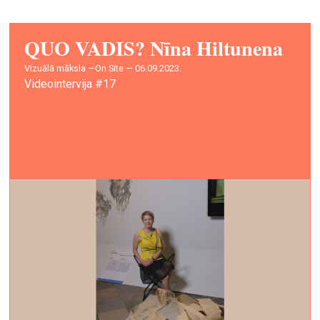
QUO VADIS? Nīna Hiltunena
vizuālā māksla —
On Site — 06.09.2023.
Videointervija #17