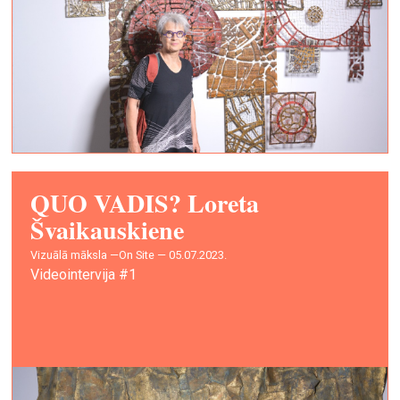
QUO VADIS? Loreta
Švaikauskiene
vizuālā māksla —
On Site — 05.07.2023.
Videointervija #1