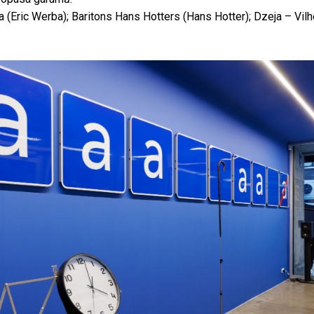
a (Eric Werba); Baritons Hans Hotters (Hans Hotter); Dzeja – Vil