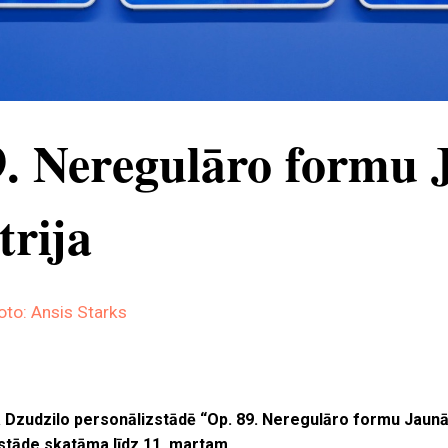
9. Neregulāro formu 
trija
oto: Ansis Starks
 Dzudzilo personālizstādē “Op. 89. Neregulāro formu Jaun
zstāde skatāma līdz 11. martam