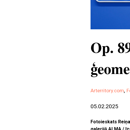
Op. 8
ģeome
,
Arterritory.com
F
05.02.2025
Fotoieskats Reiņa
galerijā ALMA / I