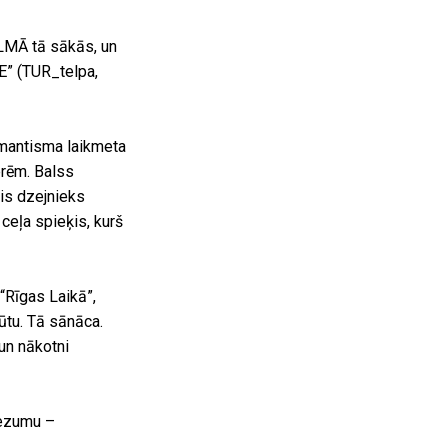
ALMĀ tā sākās, un
” (TUR_telpa,
omantisma laikmeta
erēm. Balss
jis dzejnieks
 ceļa spieķis, kurš
“Rīgas Laikā”,
būtu. Tā sānāca.
 un nākotni
iezumu –