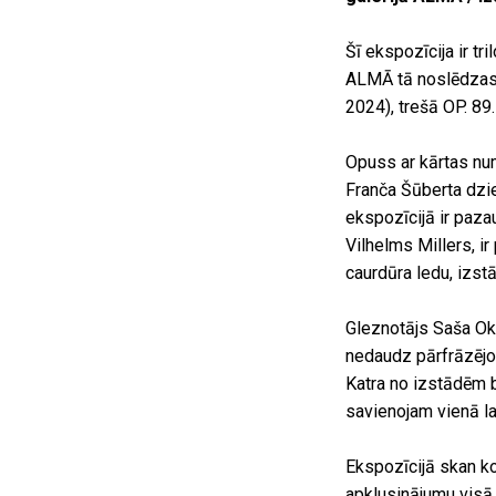
Šī ekspozīcija ir 
ALMĀ tā noslēdzas
2024), trešā OP.
Opuss ar kārtas nu
Franča Šūberta dzie
ekspozīcijā ir pazau
Vilhelms Millers, ir
caurdūra ledu, izs
Gleznotājs Saša Oku
nedaudz pārfrāzējot
Katra no izstādēm bi
savienojam vienā lai
Ekspozīcijā skan k
apklusinājumu vis