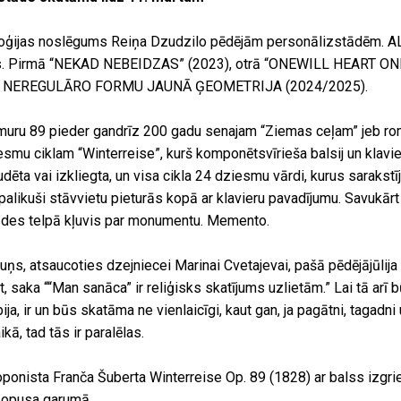
triloģijas noslēgums Reiņa Dzudzilo pēdējām personālizstādēm. 
. Pirmā “NEKAD NEBEIDZAS” (2023), otrā “ONEWILL HEART ONE
 89. NEREGULĀRO FORMU JAUNĀ ĢEOMETRIJA (2024/2025).
muru 89 pieder gandrīz 200 gadu senajam “Ziemas ceļam” jeb r
smu ciklam “Winterreise”, kurš komponētsvīrieša balsij un klavi
dēta vai izkliegta, un visa cikla 24 dziesmu vārdi, kurus sarakstī
 palikuši stāvvietu pieturās kopā ar klavieru pavadījumu. Savukārt
tādes telpā kļuvis par monumentu. Memento.
ņs, atsaucoties dzejniecei Marinai Cvetajevai, pašā pēdējājūlija 
, saka ““Man sanāca” ir reliģisks skatījums uzlietām.” Lai tā arī 
ja, ir un būs skatāma ne vienlaicīgi, kaut gan, ja pagātni, tagadni
kā, tad tās ir paralēlas.
oponista Franča Šuberta Winterreise Op. 89 (1828) ar balss izgr
ā opusa garumā.