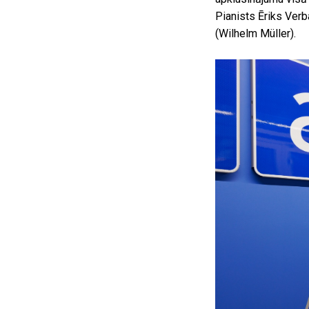
Pianists Ēriks Verb
(Wilhelm Müller).