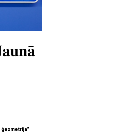
Jaunā
ā ģeometrija”