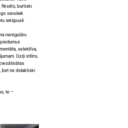
fiksēts, burtiski
ogs savulaik
otu iekšpusē.
ina neregulāru
ospiedumus
mentēta, selektīva,
jumam. Dziļi intīmi,
 piesātinātas
, bet ne didaktiski
s, te –