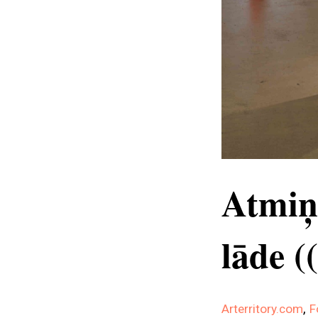
Atmiņ
lāde (
,
Arterritory.com
F