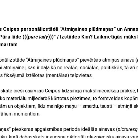
 Ceipes personālizstādē “Atmiņaines plūdmaņas” un Annas
Pūra lāde (((p
ure lady
)))” / Izstādes Kim? Laikmetīgās māks
. martam
nālizstāde “Atmiņaines plūdmaņas” pievēršas atmiņas ainavu (
atmiņainei, kas ir daļa kā no reālās, sociālās, politiskās, tā arī 
s fiksējumā iztēlotas (mentālas) telpvietas.
skate cieši caurvijas Ceipes līdzšinējā mākslinieciskajā praksē,
ko materiālu mijiedarbē kārtotas piezīmes, to formveides kopām
jām un objektiem, līdz mainīgo maņu – smaržu, tausti – atmiņā ak
urāliem momentiem.
ņas” pieskaras apgaismības perioda ideālās ainavas (
pictures
tiku, kurā dabasskats ir augsne piktoriāli glezniecisku ainavu vei