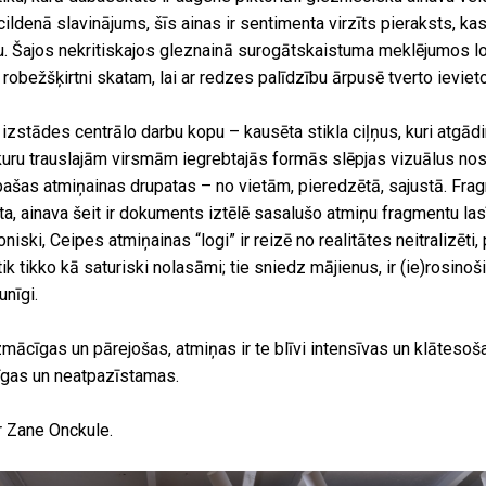
denā slavinājums, šīs ainas ir sentimenta virzīts pieraksts, kas 
u. Šajos nekritiskajos gleznainā surogātskaistuma meklējumos l
 robežšķirtni skatam, lai ar redzes palīdzību ārpusē tverto ieviet
 izstādes centrālo darbu kopu – kausēta stikla ciļņus, kuri atgād
 kuru trauslajām virsmām iegrebtajās formās slēpjas vizuālus n
ašas atmiņainas drupatas – no vietām, pieredzētā, sajustā. Frag
ta, ainava šeit ir dokuments iztēlē sasalušo atmiņu fragmentu lasī
niski, Ceipes atmiņainas “logi” ir reizē no realitātes neitralizēti,
tik tikko kā saturiski nolasāmi; tie sniedz mājienus, ir (ie)rosinoši
unīgi.
ācīgas un pārejošas, atmiņas ir te blīvi intensīvas un klātesoša
īgas un neatpazīstamas.
r Zane Onckule.