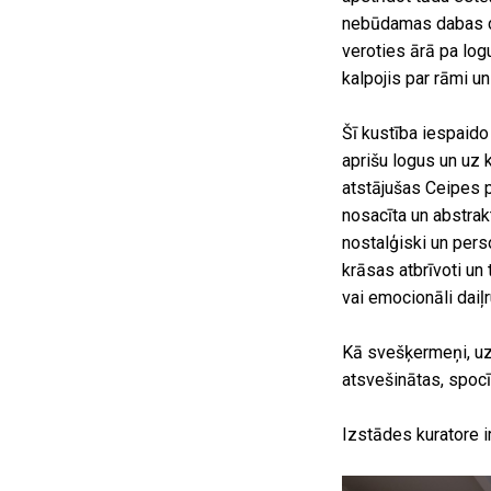
nebūdamas dabas cil
veroties ārā pa log
kalpojis par rāmi un
Šī kustība iespaido
aprišu logus un uz
atstājušas Ceipes p
nosacīta un abstrak
nostalģiski un perso
krāsas atbrīvoti un 
vai emocionāli daiļr
Kā svešķermeņi, uzm
atsvešinātas, spoc
Izstādes kuratore i