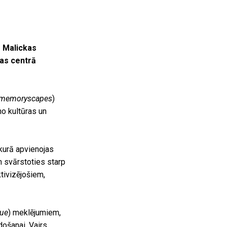
 Malickas
las centrā
memoryscapes
)
no kultūras un
 kurā apvienojas
 svārstoties starp
tivizējošiem,
que
) meklējumiem,
došanai. Vairs