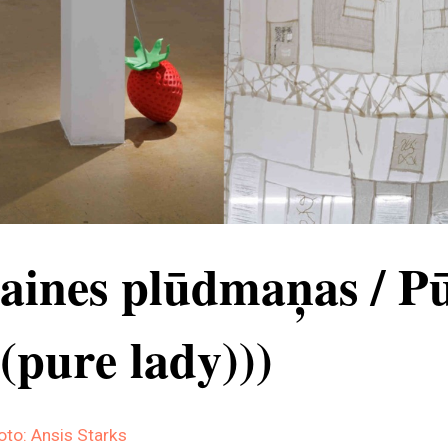
aines plūdmaņas / P
((pure lady)))
oto: Ansis Starks