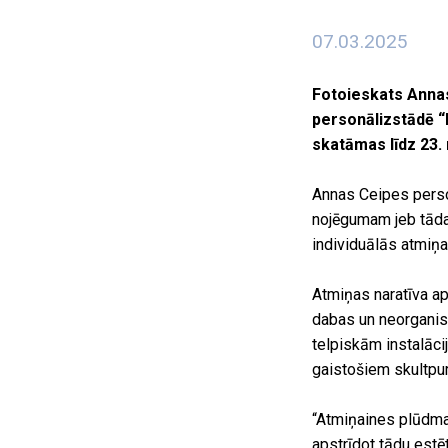
07.03.2025
Fotoieskats
Annas
personālizstādē “
skatāmas līdz 23
Annas Ceipes perso
nojēgumam jeb tādai 
individuālās atmiņa
Atmiņas naratīva ap
dabas un neorganis
telpiskām instalāci
gaistošiem skultp
“Atmiņaines plūdma
apstrīdot tādu estē