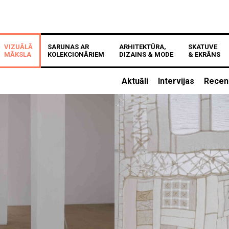
VIZUĀLĀ
SARUNAS AR
ARHITEKTŪRA,
SKATUVE
MĀKSLA
KOLEKCIONĀRIEM
DIZAINS & MODE
& EKRĀNS
Aktuāli
Intervijas
Recen