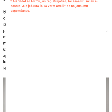
Ņemot vērā, ka šis pamatfokuss – teksts – pieļauj tik
dažādas interpretācijas un izmantojuma veidus mākslā, no
izstādes veidotājiem es kopumā sagaidīju lielāku interesi
par teksta, attēla, koncepta un objekta atšķirīgajiem attiecību
modeļiem dažādu mākslas virzienu un atsevišķu
mākslinieku praksē. Turpinājumā piedāvāšu savu skatījumu
uz, manuprāt, svarīgākajām teksta funkcijām izstādē
aplūkojamos darbos. Šo dažādo tekstuālo stratēģiju
kopsaucējs ir estētiskās baudas avota statuss, ko tās
ierāda tekstam.