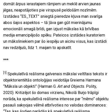
domāt ārpus ierastajiem rāmjiem un meklē arvien jaunas
jēgas, neapstājoties pie virspusē peldošām nozīmēm.
Izstādes “ES_TEXT” sniegtā pieredze kļuva man svarīga
abos šajos aspektos – tā ļāva gan gūt mierinājumu
emocionāli smagā brīdi, gan izjust mākslas kā brīvības
medija emancipējošo spēku. Pateicos izstādes kuratoriem
un māksliniekiem par šo iespēju un aicinu visus, kas izstādi
nav redzējuši, līdz 1. maijam to apskatīt.
***
[1]
Spekulatīvā reālisma galvenais mākslai veltītais teksts ir
objektorientētās ontoloģijas veidotāja Greiema Harmana
“Māksla un objekti” (Harman G.
Art and Objects
. Polity,
2020). Kritizējot šo domas virzienu, Nikolā Burjo trāpīgi
norāda, ka spekulatīvā reālisma interese par “mēmo” objektu
pasauli sakņojas vēlmē atbrīvoties no valodas dominances:
“Tas, kas šodien parādās kā spekulatīvā reālisma