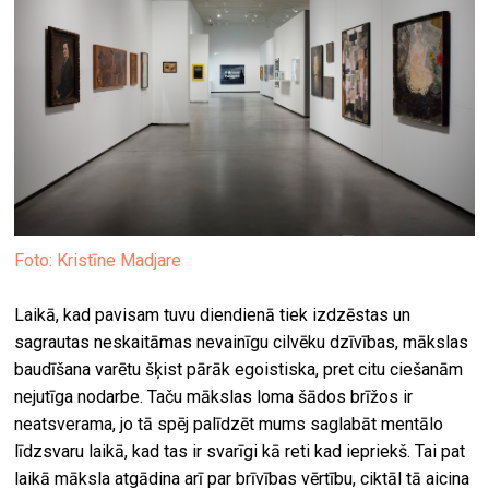
Foto: Kristīne Madjare
Laikā, kad pavisam tuvu diendienā tiek izdzēstas un
sagrautas neskaitāmas nevainīgu cilvēku dzīvības, mākslas
baudīšana varētu šķist pārāk egoistiska, pret citu ciešanām
nejutīga nodarbe. Taču mākslas loma šādos brīžos ir
neatsverama, jo tā spēj palīdzēt mums saglabāt mentālo
līdzsvaru laikā, kad tas ir svarīgi kā reti kad iepriekš. Tai pat
laikā māksla atgādina arī par brīvības vērtību, ciktāl tā aicina