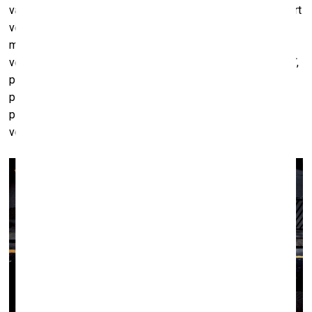
valodu kā varas mediju. Tajā var izšķirt, pirmkārt, galvenokārt
vēsturiskas ievirzes darbus, kuri attēlo politiskās varas
mērķiem instrumentalizētu valodu (gan propagandiskus
vēstījumus Gvido Kajona un Jāņa Knaķa fotogrāfijās, gan arī,
piemēram, Viktora Desčenko fotodarbā “Look right/Skaties
pa labi” attēloto imperatīvu, kas neuzkrītoši regulē cilvēku
pārvietošanos pilsētvidē un klusi atgādina, ka varas
veidotajiem uzrakstiem ir jāuzticas).