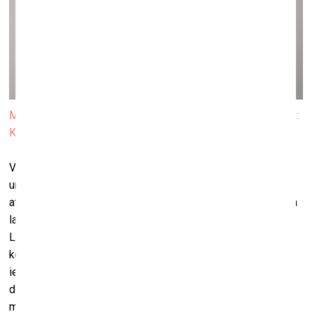
Maija Kurševa. No sērijas “Trīskājains gadījums”. 2010. Foto:
Kristīne Madjare
Viens no ikdienas komunikācijā plašāk izplatītajiem teksta
un attēla mijiedarbības veidiem paredz, ka teksts kalpo par
attēla semiotisku enkuru, kas, līdzīgi fotogrāfijas parakstam
laikrakstā, nofiksē attēla nozīmi (kā, piemēram, Leonarda
Laganovska fotosērijā “Galeriste”). Eksperimentējot ar šo
konvencionālo pieeju, ir iespējams panākt mākslinieciski
iedarbīgus efektus (piemēram, ieviešot metaironisku
distanci starp attēlu un parakstu, kā to dara Ēriks Caune
mēmju žanra iedvesmotajā gleznā “IMG_1498” vai Maija