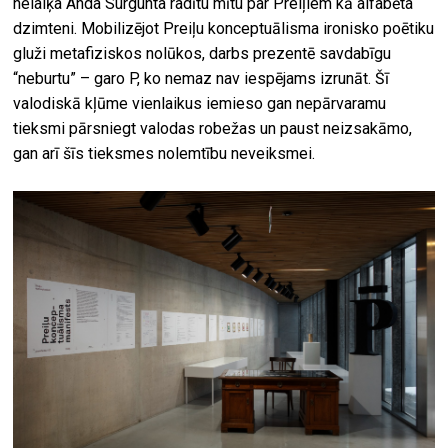
nelaiķa Anda Surgunta radītu mītu par Preiļiem kā alfabēta
dzimteni. Mobilizējot Preiļu konceptuālisma ironisko poētiku
gluži metafiziskos nolūkos, darbs prezentē savdabīgu
“neburtu” – garo P, ko nemaz nav iespējams izrunāt. Šī
valodiskā kļūme vienlaikus iemieso gan nepārvaramu
tieksmi pārsniegt valodas robežas un paust neizsakāmo,
gan arī šīs tieksmes nolemtību neveiksmei.