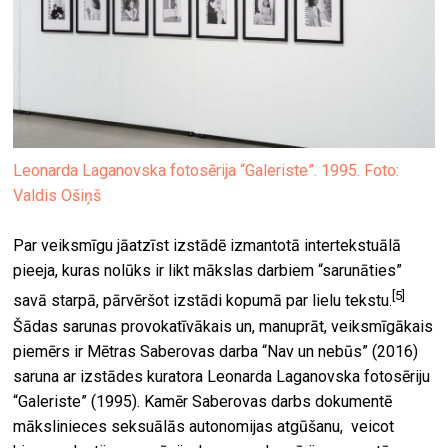
Leonarda Laganovska fotosērija “Galeriste”. 1995. Foto:
Valdis Ošiņš
Par veiksmīgu jāatzīst izstādē izmantotā intertekstuālā
pieeja, kuras nolūks ir likt mākslas darbiem “sarunāties”
[5]
savā starpā, pārvēršot izstādi kopumā par lielu tekstu.
Šādas sarunas provokatīvākais un, manuprāt, veiksmīgākais
piemērs ir Mētras Saberovas darba “Nav un nebūs” (2016)
saruna ar izstādes kuratora Leonarda Laganovska fotosēriju
“Galeriste” (1995). Kamēr Saberovas darbs dokumentē
mākslinieces seksuālās autonomijas atgūšanu, veicot