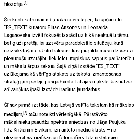
[1]
filozofija.
Šis konteksts man ir būtisks nevis tāpēc, lai apšaubītu
“ES_TEXT” kuratoru Elitas Ansones un Leonarda
Laganovska izvēli fokusēt izstādi uz it kā neaktuālu tēmu,
bet gluži pretēji, lai uzsvērtu paradoksālo situāciju, kurā
neizsīkstošais tekstu troksnis, kas piepilda mūsu dzīves, ar
pieaugošu uzstājību liek lolot utopiskus sapņus par īstenību
un mākslu ārpus teksta. Šajā ziņā izstāde “ES_TEXT”
uzlūkojama kā vērtīgs atskats uz teksta izmantošanas
stratēģijām pēdējā pusgadsimta Latvijas mākslā, kas ietver
arī vairākus īpaši izstādei radītus jaundarbus.
Šī nav pirmā izstāde, kas Latvijā veltīta tekstam kā mākslas
[2]
medijam,
taču noteikti vērienīgākā. Pārstāvēto
mākslinieku paaudžu spektrs sniedzas no Jāņa Pauļuka
līdz Krišjānim Elvikam, izmantoto mediju klāsts – no
glezniecības, grafikas un fotogrāfijas līdz instalācijai,