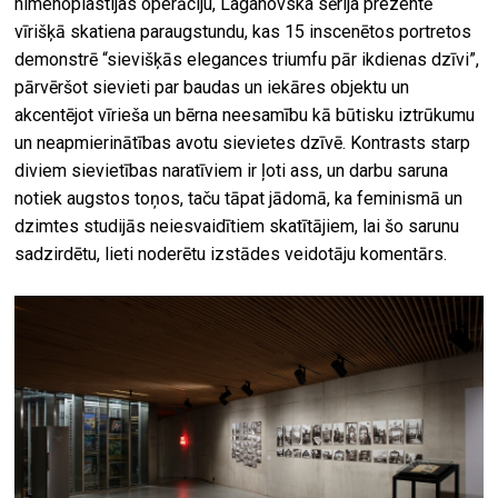
himenoplastijas operāciju, Laganovska sērija prezentē
vīrišķā skatiena paraugstundu, kas 15 inscenētos portretos
demonstrē “sievišķās elegances triumfu pār ikdienas dzīvi”,
pārvēršot sievieti par baudas un iekāres objektu un
akcentējot vīrieša un bērna neesamību kā būtisku iztrūkumu
un neapmierinātības avotu sievietes dzīvē. Kontrasts starp
diviem sievietības naratīviem ir ļoti ass, un darbu saruna
notiek augstos toņos, taču tāpat jādomā, ka feminismā un
dzimtes studijās neiesvaidītiem skatītājiem, lai šo sarunu
sadzirdētu, lieti noderētu izstādes veidotāju komentārs.