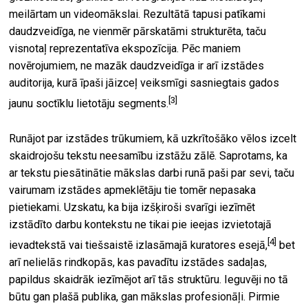
meilārtam un videomākslai. Rezultātā tapusi patīkami
daudzveidīga, ne vienmēr pārskatāmi strukturēta, taču
visnotaļ reprezentatīva ekspozīcija. Pēc maniem
novērojumiem, ne mazāk daudzveidīga ir arī izstādes
auditorija, kurā īpaši jāizceļ veiksmīgi sasniegtais gados
[3]
jaunu soctīklu lietotāju segments.
Runājot par izstādes trūkumiem, kā uzkrītošāko vēlos izcelt
skaidrojošu tekstu neesamību izstāžu zālē. Saprotams, ka
ar tekstu piesātinātie mākslas darbi runā paši par sevi, taču
vairumam izstādes apmeklētāju tie tomēr nepasaka
pietiekami. Uzskatu, ka bija izšķiroši svarīgi iezīmēt
izstādīto darbu kontekstu ne tikai pie ieejas izvietotajā
[4]
ievadtekstā vai tiešsaistē izlasāmajā kuratores esejā,
bet
arī nelielās rindkopās, kas pavadītu izstādes sadaļas,
papildus skaidrāk iezīmējot arī tās struktūru. Ieguvēji no tā
būtu gan plašā publika, gan mākslas profesionāļi. Pirmie