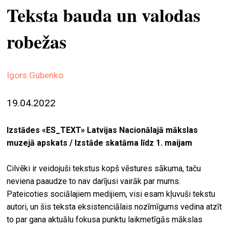
Teksta bauda un valodas
ekrā
spiri
robežas
by
arte
Igors Gubenko
gale
ener
19.04.2022
arte
izde
Izstādes «ES_TEXT» Latvijas Nacionālajā mākslas
muzejā apskats /
Izstāde skatāma līdz 1. maijam
par
mu
Cilvēki ir veidojuši tekstus kopš vēstures sākuma, taču
neviena paaudze to nav darījusi vairāk par mums.
meklēt
Pateicoties sociālajiem medijiem, visi esam kļuvuši tekstu
autori, un šis teksta eksistenciālais nozīmīgums vedina atzīt
to par gana aktuālu fokusa punktu laikmetīgās mākslas