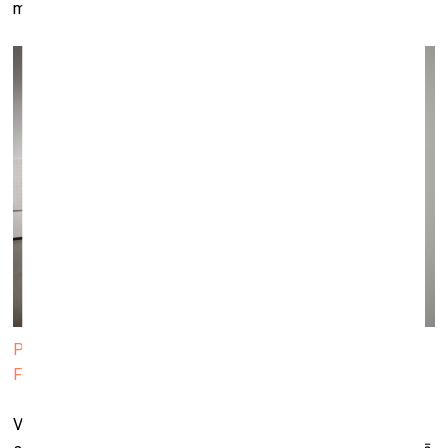
mākslā.
Priekšplānā Miķeļa Fišera darbs “Valodas stunda” (2014).
Foto: Kristīne Madjare
Visbeidzot, citādu refleksiju par valodas attiecībām ar varu