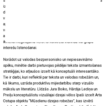
sastopam Miķeļa Fišera videodarbā “Valodas stunda” ar tajā
izspēlēto sapni par teju absolūtu valodas ekonomiju, kā arī
dueta
Skuja Braden
objektos “Rāmji” un “Tuvredzīgs
vizionārs”, kas pievēršas ideoloģijas peldošajiem
apzīmētājiem. Manās acīs šie darbi ne tik daudz izgaismo
valodas pakļaušanu konkrētu varas mērķu īstenošanai, cik
aicina plašāk domāt par valodas spēku, kas pārsniedz
ikvienu mēģinājumu vērst to konkrētu indivīdu vai grupu
interešu īstenošanai.
Norādot uz valodas bezpersonisko un nepiesavināmo
spēku, minētie darbi pietuvojas pēdējai teksta izmantošanas
stratēģijai, ko atļaušos izcelt kā konceptuāli interesantāko.
Tie ir darbi, kuri reflektē par teksta un valodas robežām un,
kā likums, uzrāda produktīvu mijiedarbību starp vizuālo
mākslu un literatūru. Līdzās Jura Boiko, Hārdija Lediņa un
Preiļu konceptuālistu vizuālajai dzejai vēlos īpaši izcelt Arta
Ostupa objektu “Mūsdienu dzejas robežas”, kas izvērš