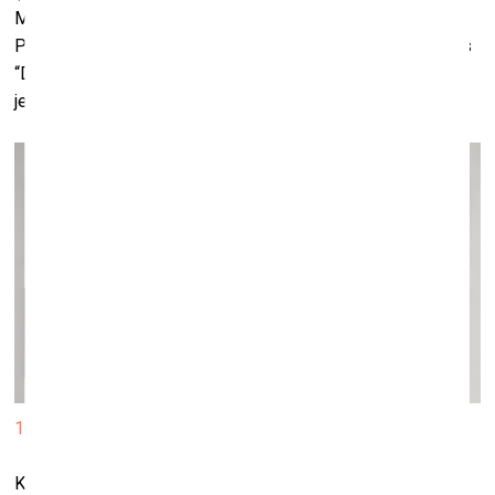
Marcinkēvičas fotodarbi, Izoldes Cēsnieces “Sīzifa rullis”).
Pie autobiogrāfiskām liecībām pieskaitāmi arī Ivara Drulles
“Dainu skapja” sludinājumi, kuri, iespējams, tiešāk par
jebkuru citu tekstu pauž to autoru iekāres patiesību.
10. Gvido Kajons. No cikla “Tēma 011”. 80. – 90. gadi.
Kā atsevišķu kopumu vēlos izcelt darbus, kuri reflektē par