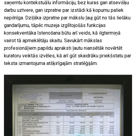
saņemtu kontekstuālu informāciju, bez kuras gan atsevišķu
darbu uztvere, gan izpratne par izstādi kā kopumu paliek
nepilnīga. Dziļāka izpratne par mākslu ļauj gūt no tās lielāku
gandarījumu, tāpēc muzeja izglītojošās funkcijas
konsekventāka īstenošana būtu arī veids, kā ilgtermiņā
vairot tā apmeklētāju skaitu. Savukārt mākslas
profesionāļiem papildu apraksti ļautu niansētāk novērtēt
kuratoru veiktās izvēles, kā arī gūt skaidrāku priekšstatu par
teksta izmantojuma atšķirīgajām stratēģijām.