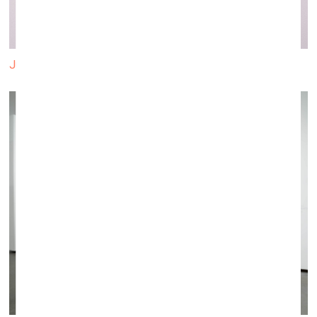
Juris Boiko. Dzejoļi tumsā. 90. gadi. Foto: Valdis Ošiņš