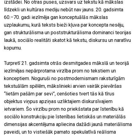
izstādei. No otras puses, uzsvars uz tekstu kā mākslas
līdzekli un kultūras mediju nebūt nav jauns. 20. gadsimta
60.–70. gadi iezīmēja gan konceptuālās mākslas
uzplaukumu, kurā teksts bieži kļuva par koncepta nesēju,
gan strukturālisma un poststrukturālisma dominanci teorijas
laukā, sociālo realitāti skatot kā tekstu, diskursu un naratīvu
kopumu.
Turpretī 21. gadsimta otrās desmitgades mākslā un teorijā
iezīmējas nepārprotama virzība prom no tekstiem un
konceptiem. Noguruši no postmodernismam raksturīgām
tekstuālām spēlēm, mākslinieki arvien vairāk pievēršas
“lietām pašām par sevi”, cenšoties tvert tās kā tīrus
objektus viņpus apziņas uzliktajiem diskursīvajiem
ietvariem. Šo virzību prom no priekšstata par īstenību kā
sociālo konstrukciju pie īstenības lietiskās un materiālās
dimensijas akcentējuma apliecina dažādi jaunā materiālisma
paveidi, un to vistiešāk pamato spekulatīvā reālisma