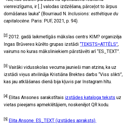
vienreizīgums, ir [..] valodas izdzēšana, pārceļot to ārpus
domāšanas lauka” (Bourriaud N.
Inclusions: esthétique du
capitalocène
. Paris: PUF, 2021, p. 94).
[2]
2012. gadā laikmetīgās mākslas centrs KIM? organizēja
Ingas Brūveres kūrēto grupas izstādi
“TEKSTS=ATTĒLS”
,
vairums no kuras māksliniekiem pārstāvēti arī “ES_TEXT”.
[3]
Vairāki vidusskolas vecuma jaunieši man atzina, ka uz
izstādi viņus atvilināja Kristiāna Brektes darbs “Viss slikti”,
kas jau atklāšanas dienā bija kļuvis par Instagram hītu.
[4]
Elitas Ansones sarakstītais
izstādes kataloga teksts
uz
vietas pieejams apmeklētājiem, noskenējot QR kodu.
[5]
Elita Ansone. ES_TEXT (izstādes apraksts).