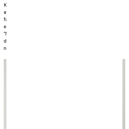
Kurševa savos grafikas darbos), taču arī šajos gadījumos
attēls riskē palikt par teksta ilustrāciju. Līdzīgi teksts
funkcionē darbos, kur tas figurē kā ainavas vai sižeta
elements (Jāņa Pauļuka “Felicita ar avīzi”, Kristapa Ģelža
“Maxima”, Līgas Purmales “Absinta dzērāji” u. c.), kas ne tik
daudz nofiksē attēla vēstījumu, cik rada tā specifisku
noskaņojumu.