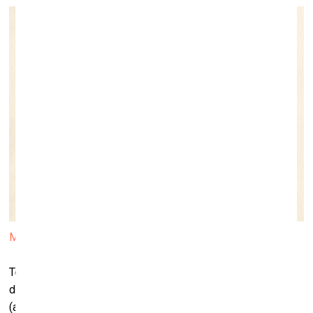
Māris Bišofs. x x x. 2002. LNMM arhīva foto
Teksta kā vēstures avota funkciju galvenokārt apliecina
dokumentālas ievirzes darbi, daudziem no kuriem piemīt
(auto)biogrāfisks raksturs (Intas Rukas, Valta Kleina, Līgas