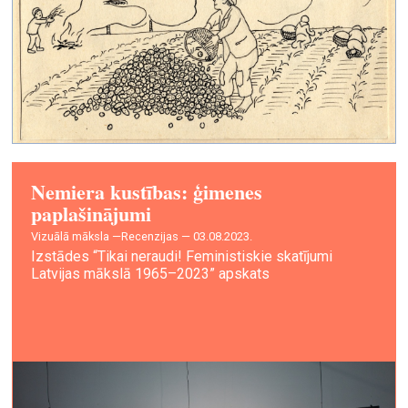
Nemiera kustības: ģimenes
paplašinājumi
vizuālā māksla —
Recenzijas — 03.08.2023.
Izstādes “Tikai neraudi! Feministiskie skatījumi
Latvijas mākslā 1965–2023” apskats