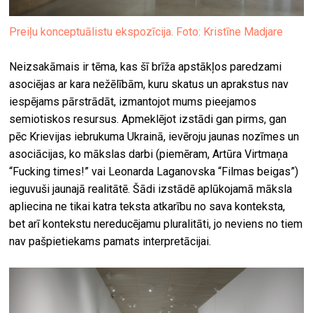
Preiļu konceptuālistu ekspozīcija. Foto: Kristīne Madjare
Neizsakāmais ir tēma, kas šī brīža apstākļos paredzami
asociējas ar kara nežēlībām, kuru skatus un aprakstus nav
iespējams pārstrādāt, izmantojot mums pieejamos
semiotiskos resursus. Apmeklējot izstādi gan pirms, gan
pēc Krievijas iebrukuma Ukrainā, ievēroju jaunas nozīmes un
asociācijas, ko mākslas darbi (piemēram, Artūra Virtmaņa
“Fucking times!” vai Leonarda Laganovska “Filmas beigas”)
ieguvuši jaunajā realitātē. Šādi izstādē aplūkojamā māksla
apliecina ne tikai katra teksta atkarību no sava konteksta,
bet arī kontekstu nereducējamu pluralitāti, jo neviens no tiem
nav pašpietiekams pamats interpretācijai.