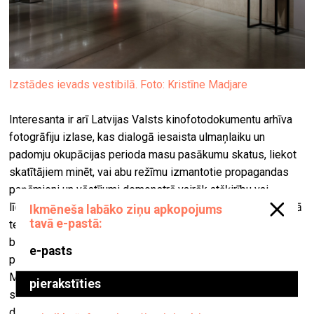
Izstādes ievads vestibilā. Foto: Kristīne Madjare
Interesanta ir arī Latvijas Valsts kinofotodokumentu arhīva
fotogrāfiju izlase, kas dialogā iesaista ulmaņlaiku un
padomju okupācijas perioda masu pasākumu skatus, liekot
skatītājiem minēt, vai abu režīmu izmantotie propagandas
paņēmieni un vēstījumi demonstrē vairāk atšķirību vai
līdzību. Tiesa, šie dialogi ir vairāk balstīti sižetu tuvībā, nekā
teksta izmantošanas stratēģiju salīdzinājumā, kas noteikti
būtu piešķīris izstādei papildu pētniecisku vērtību. Zīmīgs
piemērs šajā ziņā ir Jāņa Viņķeļa bioloģisko robotu un
Miķeļa Fišera reptiloīdu sastatījums – darbu tematiskā un
stilistiskā radniecība aizēno teksta atšķirīgās funkcijas,
daļēji novēršot uzmanību no izstādes pamatfokusa.