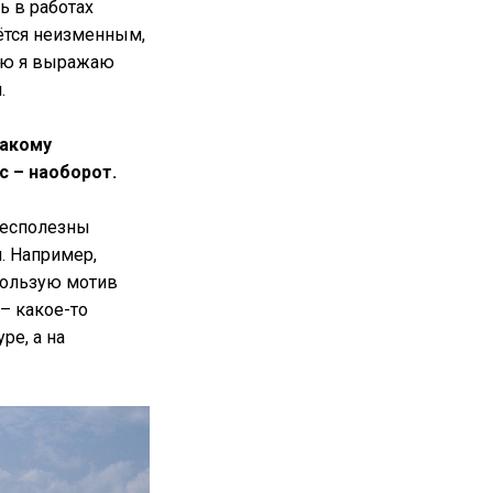
ь в работах
аётся неизменным,
рую я выражаю
.
такому
с – наоборот.
 бесполезны
. Например,
спользую мотив
– какое-то
ре, а на