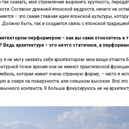
 так сказать, моё стремление выразить хрупкость, передат
сти. Согласно древней японской мудрости, ничего не ост
няется – это самая главная идея японской культуры, кото
 Должно быть, так и создаётся связь с японской традицией
рхитектором-перформером
– как вы сами относитесь к 
 Ведь архитектура – это нечто статичное, а перформан
у я не могу назвать себя архитектором: мои вещи отчасти
тектурной точки зрения они не имеют практической функции
мебель, которая имеет очень странную форму, – часто я и
их в озере на поверхности, или слишком высоких. Всё это 
ивычного контекста. Я больше фокусируюсь не на архитекту