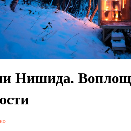
ми Нишида. Воплощ
ости
нко