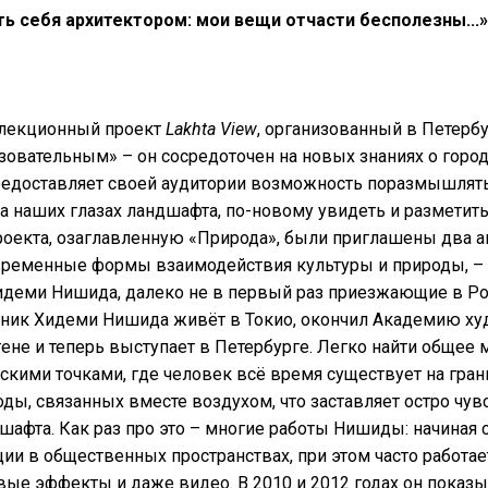
ть себя архитектором: мои вещи отчасти бесполезны...»
лекционный проект
Lakhta View
, организованный в Петерб
зовательным» – он сосредоточен на новых знаниях о горо
редоставляет своей аудитории возможность поразмышлять
 наших глазах ландшафта, по-новому увидеть и разметить 
оекта, озаглавленную «Природа», были приглашены два а
ременные формы взаимодействия культуры и природы, –
идеми Нишида, далеко не в первый раз приезжающие в Ро
жник Хидеми Нишида живёт в Токио, окончил Академию ху
не и теперь выступает в Петербурге. Легко найти общее
скими точками, где человек всё время существует на гра
оды, связанных вместе воздухом, что заставляет остро чув
шафта. Как раз про это – многие работы Нишиды: начиная с
ции в общественных пространствах, при этом часто работае
вые эффекты и даже видео. В 2010 и 2012 годах он показ