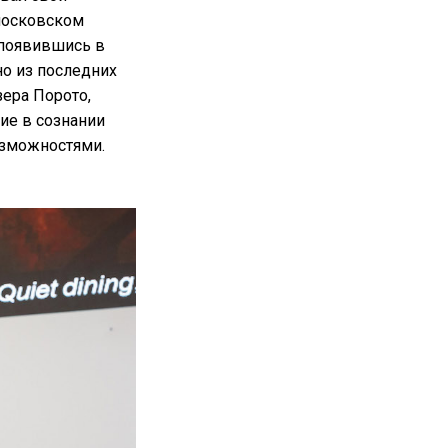
 московском
 появившись в
дно из последних
зера Порото,
ие в сознании
озможностями.