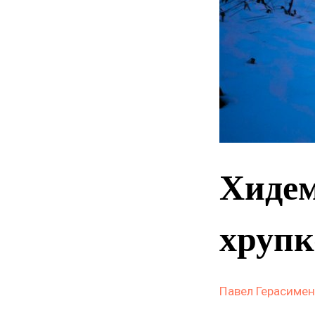
Хиде
хрупк
Павел Герасиме