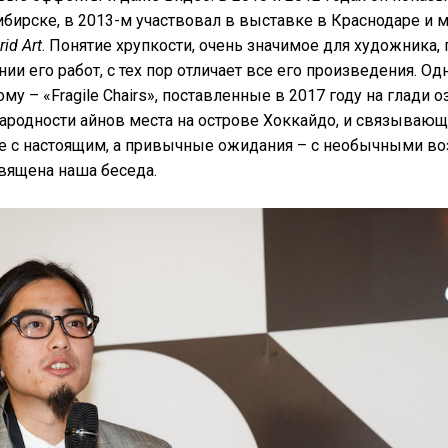
бирске, в 2013-м участвовал в выставке в Краснодаре и
id Art
. Понятие хрупкости, очень значимое для художника,
нии его работ, с тех пор отличает все его произведения. О
у – «Fragile Chairs», поставленные в 2017 году на глади о
ародности айнов места на острове Хоккайдо, и связывающ
е с настоящим, а привычные ожидания – с необычными в
вящена наша беседа.