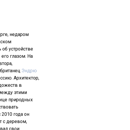
урге, недаром
дском
 об устройстве
его глазом. На
втора,
 британец
Эндрю
ссию. Архитектор,
дожеств в
 между этими
нице природных
ствовать
 2010 года он
т с деревом,
ывал свои