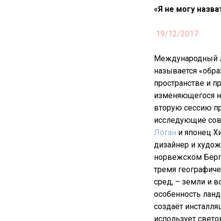
«Я не могу назва
19/12/2017
Международный 
называется «обра
пространстве и п
изменяющегося на
вторую сессию пр
исследующие сов
Логан
и японец Х
дизайнер и худо
норвежском Берге
тремя географиче
сред, – земли и в
особенность ланд
создаёт инсталля
использует свето