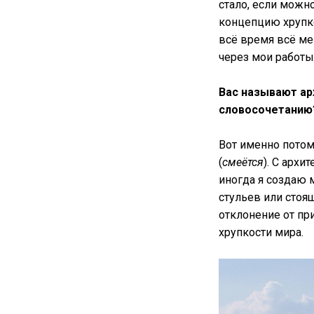
стало, если можно
концепцию хрупко
всё время всё ме
через мои работы.
Вас называют а
словосочетанию?
Вот именно потом
(
смеётся
). С архи
иногда я создаю 
стульев или стоящ
отклонение от пр
хрупкости мира.