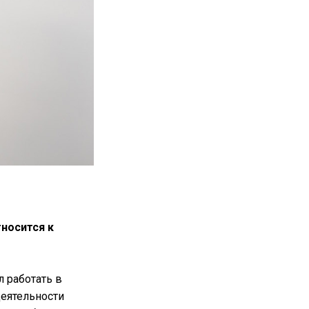
тносится к
л работать в
деятельности