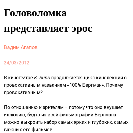
&
Головоломка
сце
представляет эрос
spiri
by
arte
Вадим Агапов
on
site
24/03/2012
изд
arte
В кинотеатре
K
. Suns
продолжается цикл кинолекций с
провокативным названием «100% Бергман». Почему
о
провокативным?
нас
По отношению к зрителям – потому что оно внушает
иллюзию, будто из всей фильмографии Бергмана
искать
можно выкроить набор самых ярких и глубоких, самых
важных его фильмов.