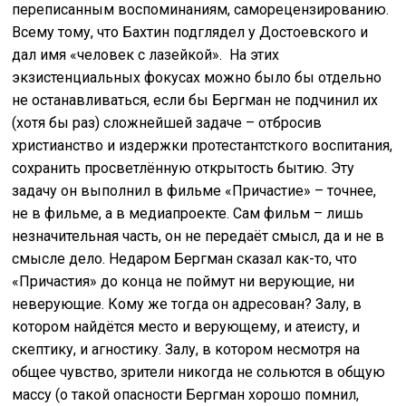
переписанным воспоминаниям, саморецензированию.
Всему тому, что Бахтин подглядел у Достоевского и
дал имя «человек с лазейкой». На этих
экзистенциальных фокусах можно было бы отдельно
не останавливаться, если бы Бергман не подчинил их
(хотя бы раз) сложнейшей задаче – отбросив
христианство и издержки протестантсткого воспитания,
сохранить просветлённую открытость бытию. Эту
задачу он выполнил в фильме «Причастие» – точнее,
не в фильме, а в медиапроекте. Сам фильм – лишь
незначительная часть, он не передаёт смысл, да и не в
смысле дело. Недаром Бергман сказал как-то, что
«Причастия» до конца не поймут ни верующие, ни
неверующие. Кому же тогда он адресован? Залу, в
котором найдётся место и верующему, и атеисту, и
скептику, и агностику. Залу, в котором несмотря на
общее чувство, зрители никогда не сольются в общую
массу (о такой опасности Бергман хорошо помнил,