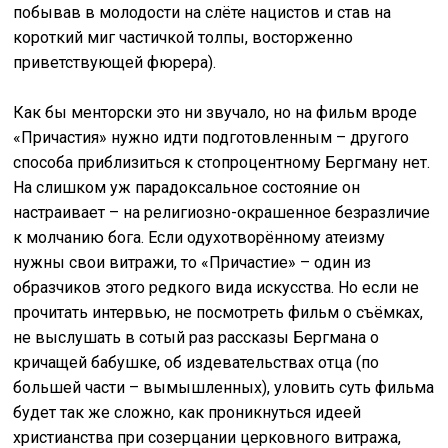
побывав в молодости на слёте нацистов и став на
короткий миг частичкой толпы, восторженно
приветствующей фюрера).
Как бы менторски это ни звучало, но на фильм вроде
«Причастия» нужно идти подготовленным – другого
способа приблизиться к стопроцентному Бергману нет.
На слишком уж парадоксальное состояние он
настраивает – на религиозно-окрашенное безразличие
к молчанию бога. Если одухотворённому атеизму
нужны свои витражи, то «Причастие» – один из
образчиков этого редкого вида искусства. Но если не
прочитать интервью, не посмотреть фильм о съёмках,
не выслушать в сотый раз рассказы Бергмана о
кричащей бабушке, об издевательствах отца (по
большей части – вымышленных), уловить суть фильма
будет так же сложно, как проникнуться идеей
христианства при созерцании церковного витража,