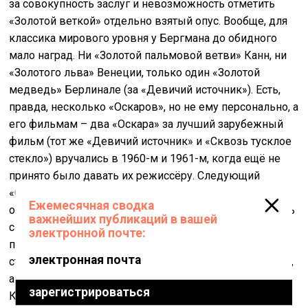
за совокупность заслуг и невозможность отметить
«Золотой веткой» отдельно взятый опус. Вообще, для
классика мирового уровня у Бергмана до обидного
мало наград. Ни «Золотой пальмовой ветви» Канн, ни
«Золотого льва» Венеции, только один «Золотой
медведь» Берлинале (за «Девичий источник»). Есть,
правда, несколько «Оскаров», но не ему персонально, а
его фильмам – два «Оскара» за лучший зарубежный
фильм (тот же «Девичий источник» и «Сквозь тусклое
стекло») вручались в 1960-м и 1961-м, когда ещё не
принято было давать их режиссёру. Следующий
«Оскар» получили «Шёпоты и крики», но лишь за
операторскую работу. Совсем унизительно получилось
с «Фанни и Александром» – наградили художника-
постановщика, оператора и даже костюмера плюс
страну Швецию (опять за лучший зарубежный фильм),
а режиссёрская номинация Бергмана пролетела.
Кроме «Пальмы пальм» ему по совокупности заслуг