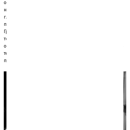
обретением своего собственного стиля ему пришлось
на экране свести юмор к минимуму. И всё из-за
главной составляющей нового стиля – крупных
планов. Конечно, до Бергмана их использовали и
Гриффит, и Эйзенштейн, и Дрейер. Эффект Кулешова
тоже придумал не он. В чем же его новаторство? Если
обратиться к «классическим» его лентам, уловить суть
техники не так-то просто – Бергман научился
придавать ей прозаическую естественность.