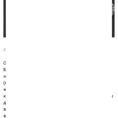
Кадр из фильма «Ритуал»
Опираться на темы и сюжетные ходы в случае с
Бергманом опасно, потому что даже в самом
неудачном его творении звучат его сквозные темы
(молчание бога, семейный ад, призрачный мир
искусства как альтернатива тому и другому). На
красоту кадра тоже надежд возлагать не стоит, так как
даже в самых выдающихся его творениях заметна
вторичность визуального ряда, если не сказать
воровство. Будучи самоучкой, Бергман заимствовал