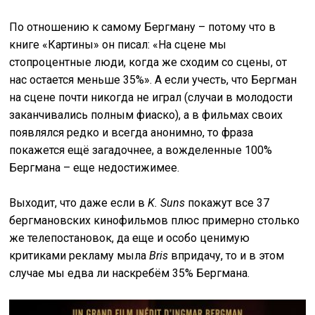
По отношению к самому Бергману – потому что в
книге «Картины» он писал: «На сцене мы
стопроцентные люди, когда же сходим со сцены, от
нас остается меньше 35%». А если учесть, что Бергман
на сцене почти никогда не играл (случаи в молодости
заканчивались полным фиаско), а в фильмах своих
появлялся редко и всегда анонимно, то фраза
покажется ещё загадочнее, а вожделенные 100%
Бергмана – еще недостижимее.
Выходит, что даже если в
K
. Suns
покажут все 37
бергмановских кинофильмов плюс примерно столько
же телепостановок, да еще и особо ценимую
критиками рекламу мыла
Bris
впридачу, то и в этом
случае мы едва ли наскребём 35% Бергмана.