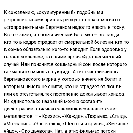
К сожалению, «окультуренный» подобными
ретроспективами зритель рискует от знакомства со
«стопроцентным» Бергманом надолго впасть в тоску.
Кто не знает, что классический Бергман – это когда
кто-то в кадре страдает от смертельной болезни, кто-то
в семье обязательно кого-то изводит. Если здоровье у
героев железное, то с ними произойдет несчастный
случай. Или приснится кошмарный сон, после которого
втемяшится мысль о суициде. А тех счастливчиков
бергмановского мирка, у которых ничего не болит и
которым ничего не снится, кто не страдает от любви
или ее отсутствия, тех постепенно доканывает хандра.
Из одних только названий можно составить
дискографию отчаянно закомплексованных хэви-
металлистов – «Кризис», «Жажда», «Тюрьма», «Стыд»,
«Молчание», «Час волка», «Шёпоты и крики», «Змеиное
яйцо», «Око дьявола». Нет, в этих фильмах потоки