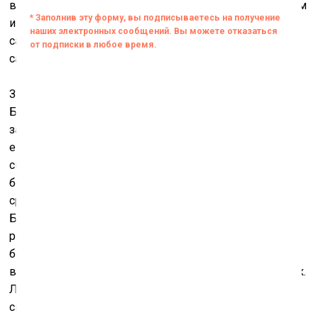
вручили ещё и почетного «Золотого льва», но критикам
и зрителям это задачи не облегчает: получается, нужно
самим копаться в его обширном наследии и
самостоятельно отделять зёрна от плевел.
Задача усложняется тем, что многие похвалы в адрес
Бергмана от его почитателей звучат как
завуалированные издёвки. Ларс фон Триер отвесил
ему такой комплимент: «Единственный режиссёр на
свете, у которого в разгар сюжета может появиться
белый клоун в призрачном освещении, – и это
сработает». И добавил: «Я больше всего восхищаюсь
Бергманом как сценаристом. Он на самом деле
разбирается, как писать диалоги». Это при том, что
больше всего конфликтов с актёрами у Бергмана
возникало именно из-за слишком театральных реплик.
Линч назвал его фильмы «разрежёнными
сновидениями». Поди пойми, хорошо это или плохо. А