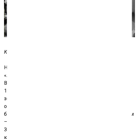
Кадр из фильма «Летняя игра»
Но сам подход к крупным планам он нащупал ещё в
«Летней игре» – если хотите понять, как устроена
Вселенная Бергмана, пересмотрите из неё последние
15 минут. Балерина разгримировывается перед
зеркалом. Камера наезжает до тех пор, пока не
останется только отраженное зеркалом лицо, а сама
балерина, которая в нём отражена, окажется за кадром
– в том же месте, где сейчас сидим мы, зрители.
Зеркало занимает не весь кадр – мы видим раму, к
которой прислонился балетмейстер. Он смотрит за