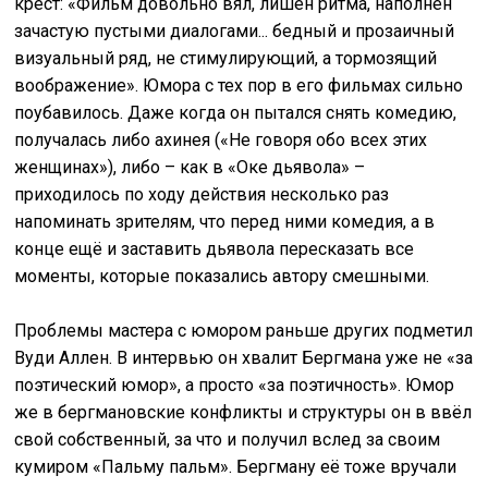
крест: «Фильм довольно вял, лишён ритма, наполнен
зачастую пустыми диалогами... бедный и прозаичный
визуальный ряд, не стимулирующий, а тормозящий
воображение». Юмора с тех пор в его фильмах сильно
поубавилось. Даже когда он пытался снять комедию,
получалась либо ахинея («Не говоря обо всех этих
женщинах»), либо – как в «Оке дьявола» –
приходилось по ходу действия несколько раз
напоминать зрителям, что перед ними комедия, а в
конце ещё и заставить дьявола пересказать все
моменты, которые показались автору смешными.
Проблемы мастера с юмором раньше других подметил
Вуди Аллен. В интервью он хвалит Бергмана уже не «за
поэтический юмор», а просто «за поэтичность». Юмор
же в бергмановские конфликты и структуры он в ввёл
свой собственный, за что и получил вслед за своим
кумиром «Пальму пальм». Бергману её тоже вручали