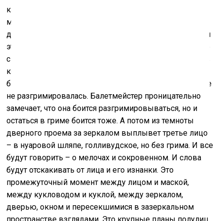
кадр. Хотя их взгляды направлены в разные стороны,
мы понимаем из разговора, что он смотрит на неё –
доверительный диалог с глазу на глаз, но взгляды при
этом не встречаются. Лица не встречаются тоже, даже
с самими собой – балетмейстер зачем-то вырядился в
костюм Капелли и приклеил себе бутафорский нос,
балерина успела отклеить накладные ресницы, но еще
не разгримировалась. Балетмейстер проницательно
замечает, что она боится разгримировываться, но и
остаться в гриме боится тоже. А потом из темноты
дверного проема за зеркалом выплывет третье лицо
– в нуаровой шляпе, голливудское, но без грима. И все
будут говорить – о мелочах и сокровенном. И слова
будут отскакивать от лица и его изнанки. Это
промежуточный момент между лицом и маской,
между кукловодом и куклой, между зеркалом,
дверью, окном и пересекшимися в зазеркальном
пространстве взглядами. Это крупные планы полулиц