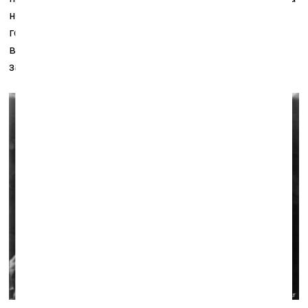
не пытался. Зачем, если в трёх этих соснах зрители
готовы блуждать бесконечно, оттягивая неизбежные
выводы мечтательными вздохами: «Фильм о многом
заставил задуматься».