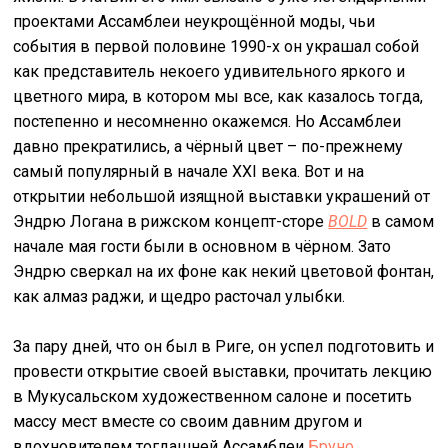
проектами Ассамблеи неукрощённой моды, чьи
события в первой половине 1990-х он украшал собой
как представитель некоего удивительного яркого и
цветного мира, в котором мы все, как казалось тогда,
постепенно и несомненно окажемся. Но Ассамблеи
давно прекратились, а чёрный цвет – по-прежнему
самый популярный в начале XXI века. Вот и на
открытии небольшой изящной выставки украшений от
Эндрю Логана в рижском концепт-сторе
BOLD
в самом
начале мая гости были в основном в чёрном. Зато
Эндрю сверкал на их фоне как некий цветовой фонтан,
как алмаз раджи, и щедро расточал улыбки.
За пару дней, что он был в Риге, он успел подготовить и
провести открытие своей выставки, прочитать лекцию
в Мукусальском художественном салоне и посетить
массу мест вместе со своим давним другом и
вдохновителем тогдашней Ассамблеи
Бруно