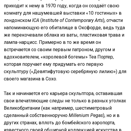
приходит к нему в 1970 году, когда он создаёт свою
комнату для нашумевшей выставки «10 гостиных» в
лондонском
ICA
(
Institute of Contemporary Arts
), отчасти
напоминающую его обиталище в Оксфорде, ведь туда
же перекочевали облака из ваты, пластиковая трава и
лампа-нарцисс. Примерно в то же время он
встречается со своим первым патроном, другом и
вдохновителем, «королевой богемы» Теа Портер,
которая поручает ему придумать его первую
скульптуру («Девятифутовую серебряную лилию») для
своего магазина в Сохо.
Так и начинается его карьера скульптора, оставившая
свои впечатляющие следы не только в разных уголках
Великобритании (как например, шестиметровый
сделанный собственноручно
Millenium Pegas
), но и в
других странах, вплоть до бомбейского аэропорта,
известного своей обширной коллекцией искусства в