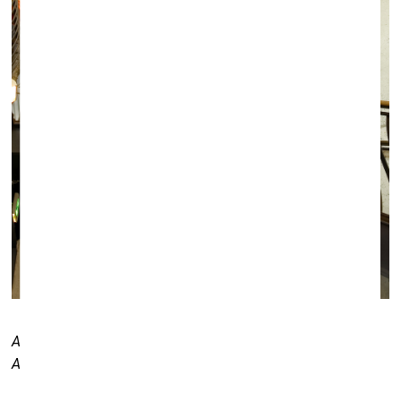
Andrew Logan.
Black Icarus. 1999.
Photo Courtesy of the
American Visionary Art Museum