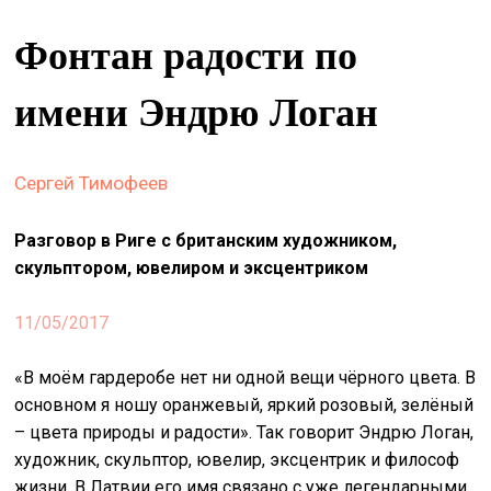
&
Фонтан радости по
сце
spiri
имени Эндрю Логан
by
arte
Сергей Тимофеев
on
site
Разговор в Риге с британским художником,
изд
скульптором, ювелиром и эксцентриком
arte
11/05/2017
о
нас
«В моём гардеробе нет ни одной вещи чёрного цвета. В
основном я ношу оранжевый, яркий розовый, зелёный
искать
– цвета природы и радости». Так говорит Эндрю Логан,
художник, скульптор, ювелир, эксцентрик и философ
жизни. В Латвии его имя связано с уже легендарными