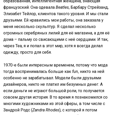
образованная, интеллигентная женщина, знающая
французский. Она одевала
Beatles
, Барбару Стрейзанд,
Элизабет Тейлор, клиентов такого уровня. И мы стали
друзьями. Ей нравились мои работы, она заказала у
меня несколько скульптур. Я сделал несколько
огромных серебряных лилий для её магазина, а для её
дома – пальму со свисающими с неё сердцами. И так,
через Теа, я и попал в этот мир, хотя я всегда делал
одежду, просто для себя.
1970-е были интересным временем, потому что мода
тогда воспринималась больше как
fun
, никто на ней
особенно не зарабатывал. Модели были друзьями
дизайнеров, никто не платил им безумных денег. А
если деньги не играют большой роли, то получается
совсем другая история. В то время я познакомился со
многими художниками из этой сферы, в том числе с
Зандрой Родс (
Zandra Rhodes
), с которой я потом