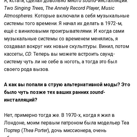
Я, кстати, сделал довольно много
sound
-инсталляций:
Two Singing Trees
,
The Annely Record Player
,
Music
Atmospheres
. Которые включали в себя музыкальные
системы того времени. Я начал их делать в 1972-м,
ещё с виниловыми проигрывателями. И когда сами
музыкальные системы со временем менялись, я
создавал вокруг них новые скульптуры. Винил, потом
кассеты,
CD
. Теперь вы можете встроить саунд-
систему чуть ли не себе в ноготь, а тогда это был
своего рода вызов.
А как вы попали в струю альтернативной моды? Это
было чуть позже тех ваших ранних
sound
-
инсталляций?
Нет, примерно тогда же. В 1970-х, когда я жил в
Лондоне, моим первым патроном была модельер Теа
Портер (
Thea Porter
), дочь миссионера, очень