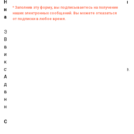
Но, как вы сами считаете, что связывает вас с этим
направлением или этой группой личностей в
английской культуре?
Это вызывает в памяти 20-е годы ХХ века,
Вирджинию Вульф, скажем, хотя эксцентриков у нас
всегда хватало. Может быть, потому что мы были
империей. И меня так называют уже давно. Но знаете,
когда я захожу теперь в метро – смотрю в одну
сторону: все в чёрном, смотрю в другую – то же самое.
А я одет в ярко-красное или светло-розовое, и я
думаю: «О! Цвет…» Потому что я люблю цвет, мне
всегда нравилось одеваться как на праздник. И ещё я
не состою ни в какой арт-группе как художник, у меня
нет своей галереи.
Однако у вас есть свой музей!