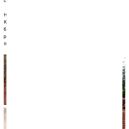
становится счастливее.
Но есть вещи, которые нас тормозят в этом смысле.
Капитализм, который заставляет потреблять всё
больше и больше. Хотя его альтернатива тоже не
работает. Должен быть всё же какой-то срединный
путь.