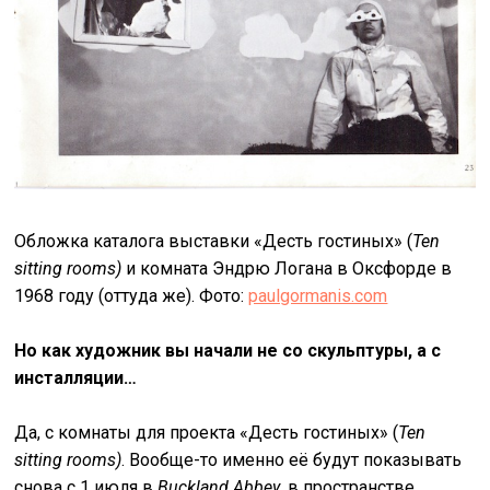
Обложка каталога выставки «Десть гостиных» (
Ten
sitting rooms)
и комната Эндрю Логана в Оксфорде в
1968 году (оттуда же). Фото:
paulgormanis.com
Но как художник вы начали не со скульптуры, а с
инсталляции…
Да, с комнаты для проекта «Десть гостиных» (
Ten
sitting rooms)
. Вообще-то именно её будут показывать
снова с 1 июля в
Buckland Abbey
, в пространстве,