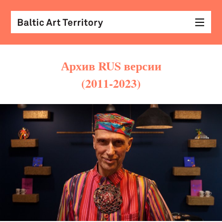
Архив RUS версии
(2011-2023)
виз
иск
раз
с
кол
арх
диз
&
мод
экр