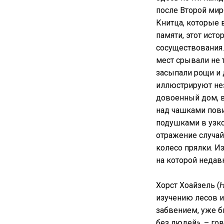
после Второй мир
Книтца, которые 
памяти, этот ист
сосуществования.
мест срывали не 
засыпали рощи и 
иллюстрируют не
довоенный дом, в
над чашками пови
подушками в узко
отражение случайн
колесо прялки. Из
на которой недав
Хорст Хоайзель (
H
изучению лесов и
забвением, уже б
без людей», – гов