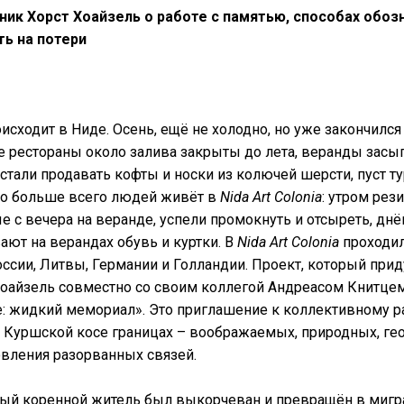
ик Хорст Хоайзель о работе с памятью, способах обоз
ть на потери
исходит в Ниде. Осень, ещё не холодно, но уже закончился
е рестораны около залива закрыты до лета, веранды засы
стали продавать кофты и носки из колючей шерсти, пуст т
что больше всего людей живёт в
Nida Art Colonia
: утром рез
 с вечера на веранде, успели промокнуть и отсыреть, днём
ают на верандах обувь и куртки. В
Nida Art Colonia
проходил
ссии, Литвы, Германии и Голландии. Проект, который при
оайзель совместно со своим коллегой Андреасом Книтцем
е: жидкий мемориал». Это приглашение к коллективному
Куршской косе границах – воображаемых, природных, гео
вления разорванных связей.
ый коренной житель был выкорчеван и превращён в мигра