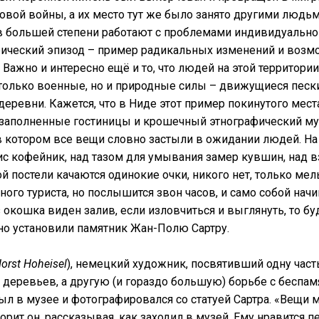
овой войны, а их место тут же было занято другими людьм
в большей степени работают с проблемами индивидуально
орический эпизод – пример радикальных изменений и возм
 Важно и интересно ещё и то, что людей на этой территори
только военные, но и природные силы – движущиеся песк
деревни. Кажется, что в Ниде этот пример покинутого мест
заполненные гостиницы и крошечный этнографический му
 котором все вещи словно застыли в ожидании людей. На 
с кофейник, над тазом для умывания замер кувшин, над 
й постели качаются одинокие очки, никого нет, только мел
ого туриста, но послышится звон часов, и само собой начи
 окошка виден залив, если изловчиться и выглянуть, то бу
но установили памятник Жан-Полю Сартру.
orst Hoheisel
), немецкий художник, посвятивший одну част
 деревьев, а другую (и гораздо большую) борьбе с беспам
ыл в музее и фотографировался со статуей Сартра. «Вещи м
орит он, рассказывая, как заходил в музей. Ему нравится пе