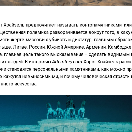
т Хоайзель предпочитает называть контрпамятниками, ил
щественная полемика разворачивается вокруг того, в как
мять жертв массовых убийств и диктатур, главным образом
льше, Литве, России, Южной Америке, Армении, Камбодже 
а, главная цель такого высказывания – сделать видимым
ших людей. В интервью
Arterritory.com
Хорст Хоайзель расск
ии становятся персональными памятниками, как можно пр
е кажутся невыносимыми, и почему человеческая страсть
нного искусства.