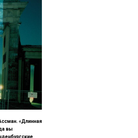
 Ассман. «Длинная
да вы
нденбургские