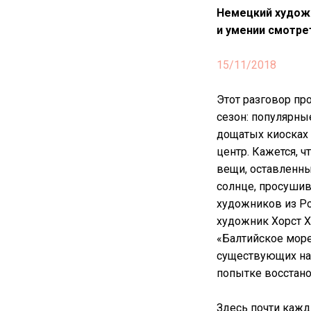
Немецкий х
удожн
и умении смотре
15/11/2018
Этот разговор про
сезон: популярны
дощатых киосках 
центр. Кажется, 
вещи, оставленные
солнце, просушив
художников из Ро
художник Хорст Х
«Балтийское мор
существующих на 
попытке восстано
Здесь почти кажд