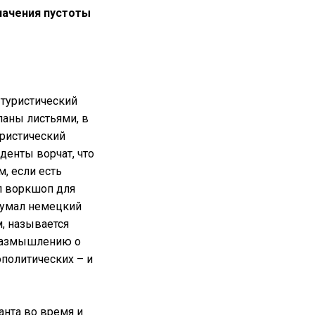
начения пустоты
 туристический
паны листьями, в
уристический
иденты ворчат, что
, если есть
 воркшоп для
думал немецкий
, называется
 размышлению о
политических – и
нта во время и