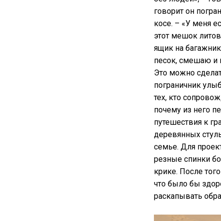
говорит он погра
косе. – «У меня е
этот мешок литов
ящик на багажник
песок, смешаю и 
Это можно сделат
пограничник улыб
тех, кто сопровож
почему из него п
путешествия к гр
деревянных стуль
семье. Для проек
резные спинки бо
крике. После того
что было бы здор
раскапывать обра