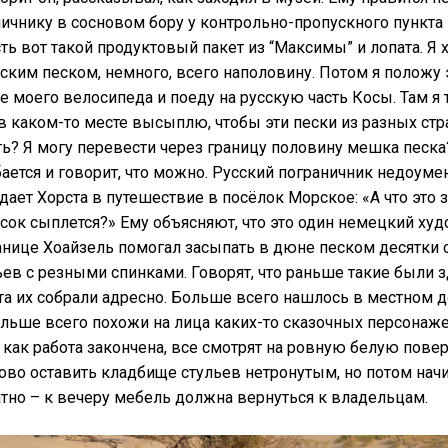
ничнику в сосновом бору у контрольно-пропускного пункта
сть вот такой продуктовый пакет из “Максимы” и лопата. Я 
ским песком, немного, всего наполовину. Потом я положу 
е моего велосипеда и поеду на русскую часть Косы. Там я
в каком-то месте высыплю, чтобы эти пески из разных стр
ь? Я могу перевести через границу половину мешка песка
ается и говорит, что можно. Русский пограничник недоуме
дает Хорста в путешествие в посёлок Морское: «А что это 
есок сыплется?» Ему объясняют, что это один немецкий худ
анице Хоайзель помогал засыпать в дюне песком десятки
ев с резными спинками. Говорят, что раньше такие были 
та их собрали адресно. Больше всего нашлось в местном д
льше всего похожи на лица каких-то сказочных персонаж
 как работа закончена, все смотрят на ровную белую повер
ово оставить кладбище стульев нетронутым, но потом нач
тно – к вечеру мебель должна вернуться к владельцам.