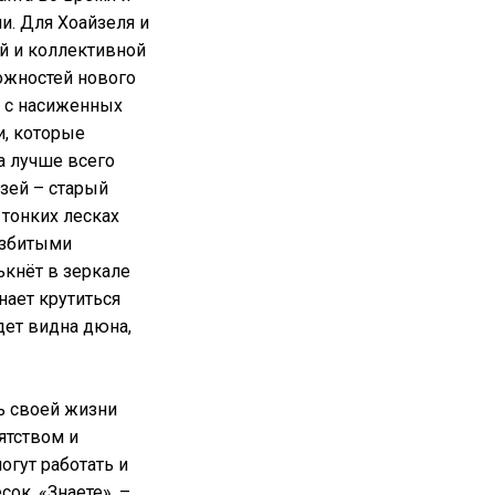
и. Для Хоайзеля и
й и коллективной
ожностей нового
и с насиженных
и, которые
а лучше всего
зей – старый
тонких лесках
взбитыми
ькнёт в зеркале
нает крутиться
дет видна дюна,
ь своей жизни
ятством и
огут работать и
сок. «Знаете», –