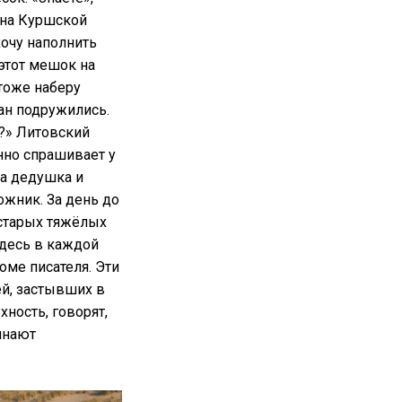
 на Куршской
хочу наполнить
этот мешок на
 тоже наберу
ан подружились.
?» Литовский
нно спрашивает у
за дедушка и
ожник. За день до
 старых тяжёлых
здесь в каждой
оме писателя. Эти
ей, застывших в
хность, говорят,
инают