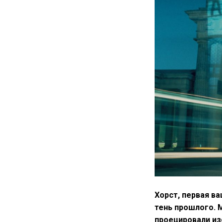
Хорст, первая ва
тень прошлого. М
проецировали из