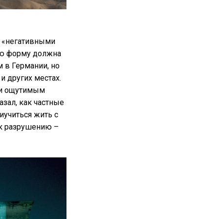
и «негативными
ую форму должна
 в Германии, но
и других местах.
 и ощутимым
азал, как частные
иучиться жить с
 к разрушению –