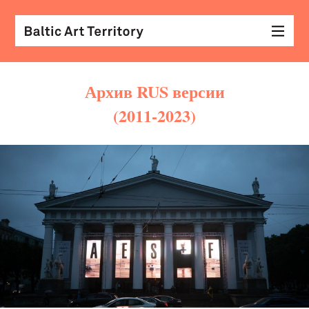
Архив RUS версии
(2011-2023)
виз
иск
раз
с
кол
арх
диз
&
мод
экр