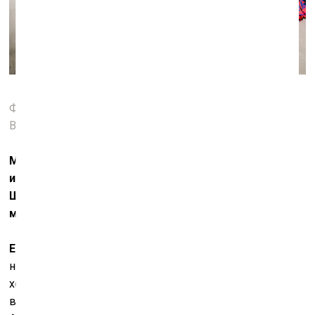
Фрагмент экспозиции в Манеже. Фото: Михаил
Вильчук
Может ли
AES+F
повторить творческую судьбу
известных западных художников – Джулиана
Шнабеля, Сэм Тэйлор-Вуд – и начать снимать
массовое и нарративное кино?
Е.С.:
Зарекаться не берусь – мало ли, но, кажется, мы
немного пережили это: в конце 1990-х мы реально
хотели снимать кино и потратили изрядно сил и
времени. В 1997–1999 годах мы вместе с поэтом