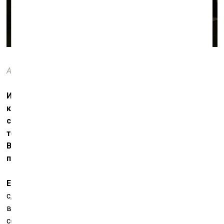
AES+F. Action Half-Life.
Фото: Руслан Исхаков
Искусство
AES+F
развивается в логике прогресса,
когда каждый следующий проект выполнен
совершеннее предыдущего. Какой следующий
технический рекорд вы планируете поставить?
Возможно, вас привлекает интерактивность
произведения?
Е.С.:
Мы пытаемся осваивать новые медиа – уже
сделали в
VR
проект «Психоз», который показывается
в Москве в центре современного искусства «Марс», и
сейчас он демонстрируется в специальном разделе