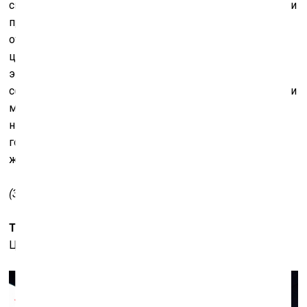
скорее
solo show
, большая выставка. Для неё отбирали
проекты, в которых феномен «Предсказания и
откровения» проявился в большей мере. «Лесной
царь» существует сам по себе, хотя там случился
элемент предугадывания имиджа: после трагических
событий в Беслане в интернете писали, что фотографии
мечущихся детей в белом напоминают образы этого
нашего проекта, – просто совпала картинка, и все
говорят «Опять угадали», но это чисто формально, от
желания находить внешние подобия.
(Звучит финал «Турандот».)
Т.А.:
Мне всё время кажется, что это цитата из «Боже,
Царя храни».