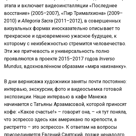
этапа и включает видеоинсталляции «Последнее
восстание» (2005–2007), «Пир Трималхиона» (2009–
2010) и
Allegoria Sacra
(2011–2012), в совершенных
визуальных формах иносказательно описывает то
прекрасное и одновременно ужасное будущее, к
которому с неизбежностью стремится человечество.
Эти же притчевость и универсальность полно
проявляются в проекте 2015–2017 годов
Inverso
Mundus
, вдохновлённом образами «мира наизнанку».
В дни вернисажа художники заняты почти постоянно:
интервью, экскурсии, фото и видеосъемка готовой
экспозиции. Наше интервью в кафе Манежа
начинается с Татьяны Арзамасовой, которой приносят
кофе: «Какое счастье!» – говорит она, – «я тут поняла,
что эспрессо здесь как американо по крепости, а
ристретто – это эспрессо». К ответам на вопросы
присоединяется Евгений Святский, позже ненадолго