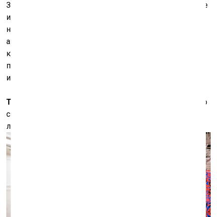
Зачастую при съёмках случается импровизация: новые
идеи, новые комбинации, новые движения приходят
на площадке, уже при виде подготовленных и одетых
актёров в костюмах. У нас нет съёмки кадров, сам
кадр появляется и выстраивается в постпродакшне,
поэтому когда какие-то блоки и эпизоды построены,
иногда возникает идея поменять их местами.
Т.А.:
Но постоянное присутствие в нашем деле общего
смысла того, что мы хотим сделать, парит, как
летающая тарелка, и никуда не исчезает.