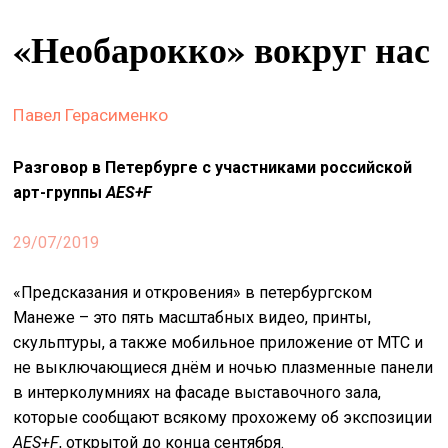
&
«Необарокко» вокруг нас
сце
spiri
by
Павел Герасименко
arte
Разговор в Петербурге с участниками российской
on
site
арт-группы
AES+F
изд
29/07/2019
arte
«Предсказания и откровения» в петербургском
о
Манеже – это пять масштабных видео, принты,
нас
скульптуры, а также мобильное приложение от МТС и
не выключающиеся днём и ночью плазменные панели
искать
в интерколумниях на фасаде выставочного зала,
которые сообщают всякому прохожему об экспозиции
AES+F
, открытой до конца сентября.