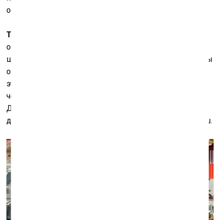
останемся самими собой.
Т.А.:
В голове есть явное присутствие нового проекта,
основанного на известной практически любому
школьнику истории из дохристианских времён. Нам бы
очень хотелось поместить каждого зрителя внутрь
этой истории, сделать его участником и пропустить
через его глаза этот мир – если будет получаться.
Довольно сложная и хитрая задача, которая
действительно очень интересна, и сам материал хорош.