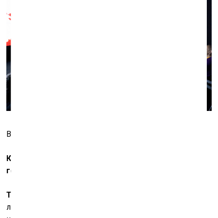
В Манеже. Фото: Руслан Исхаков
Каков ваш исторический идеал? И каков идеал
государственного правления – если он есть?
Т.А.:
В истории искусства я не нахожу одного какого-
либо идеала. Мне всегда интересна вся «супница»