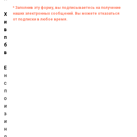
Художественный язык
AES+F
совмещает
изобразительные приёмы XVII века с техникой XXI
века. Барокко было в 1990-е годы актуализировано
постмодернизмом. Как вы считаете, сейчас
барочный период продолжается или уже наступило
время рококо?
Евгений Святский:
По моему убеждению, искусство
не делится на периоды, не связанные между собой, –
скорее, это река, в чьём потоке продолжают
присутствовать все впавшие в неё ручьи, и их легко
отследить. Вы замечали, как в современной
иконографии, в рекламе или кино, присутствуют
законы композиции, открытые в эпоху Ренессанса,
или даже образы тоталитарной эстетики – всё живо и
находит новое применение к современным
потребностям. Является ли то, что мы видим сейчас