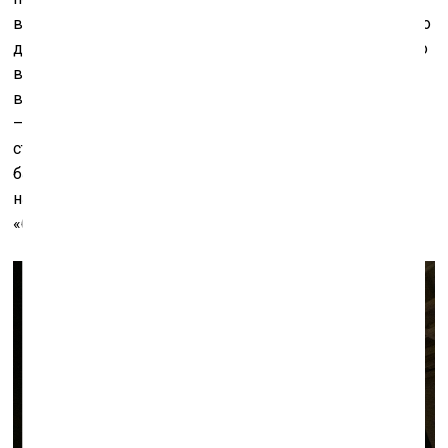
вокруг себя, «необарокко»? По нашему ощущению, это
действительно так. Барокко свойственен избыток, оно
выражается в очевидном доминировании
визуального. Продолжаются разного рода экспрессии
– телесные, композиционные. По-моему, эта
стилистика ещё не претворилась в рококо, и большие
барочные формы ещё длятся. Как определил рококо
наш преподаватель истории искусств в институте –
«барокко без костей», но пока что оно с костями.