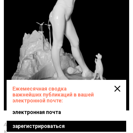
AES+F.
Последнее восстание. Девушка с битой.
Композиция #2. 2007. Литьё, алюминий, эмаль