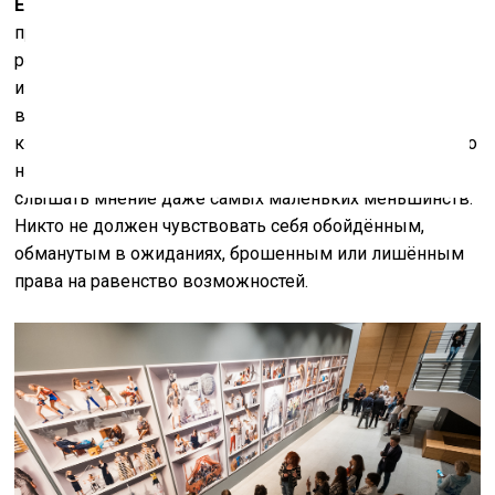
Е.С.:
Ну, это близко к конституционной монархии. Я
приверженец демократического устройства и
республики. Думаю, определённый смысл в каком-то
избирательном цензе существует, потому что не
всякий голос равен другому и есть резоны, по
которым людям стоит обрести некоторую зрелость. Но
надо учитывать мнение всех членов общества и
слышать мнение даже самых маленьких меньшинств.
Никто не должен чувствовать себя обойдённым,
обманутым в ожиданиях, брошенным или лишённым
права на равенство возможностей.