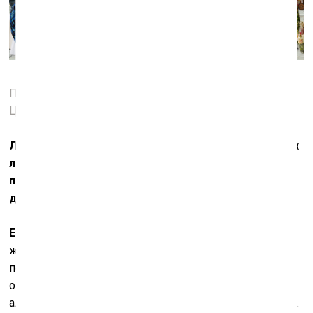
Пир Трималхиона. Прибытие Золотой ладьи. 2010.
Цифровой коллаж, печать
LightJet
Любой ваш проект создаётся в течение нескольких
лет. Что меняется от начала к концу работы, от
первоначальной идеи до момента, когда ходы уже
диктует техника?
Е.С.:
Всегда что-то происходит. Обычно мы не делаем
жёстких стори-бордов, а идём скорее от муд-борда,
помогающего держаться в ассоциативном поле
определённых смыслов и только «подтягивать»
аллюзии и образы, возникшие в процессе подготовки.