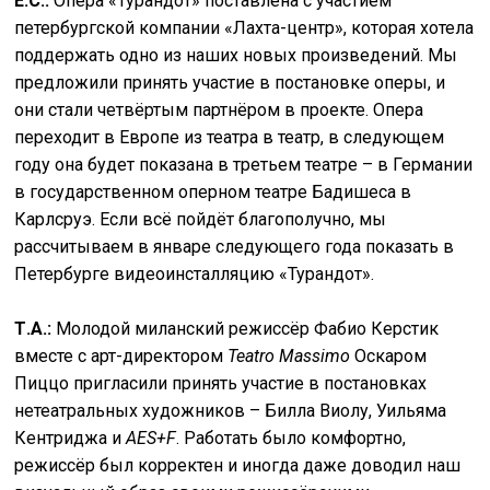
Е.С.:
Опера «Турандот» поставлена с участием
петербургской компании «Лахта-центр», которая хотела
поддержать одно из наших новых произведений. Мы
предложили принять участие в постановке оперы, и
они стали четвёртым партнёром в проекте. Опера
переходит в Европе из театра в театр, в следующем
году она будет показана в третьем театре – в Германии
в государственном оперном театре Бадишеса в
Карлсруэ. Если всё пойдёт благополучно, мы
рассчитываем в январе следующего года показать в
Петербурге видеоинсталляцию «Турандот».
Т.А.:
Молодой миланский режиссёр Фабио Керстик
вместе с арт-директором
Teatro Massimo
Оскаром
Пиццо пригласили принять участие в постановках
нетеатральных художников – Билла Виолу, Уильяма
Кентриджа и
AES+F
. Работать было комфортно,
режиссёр был корректен и иногда даже доводил наш