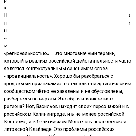
региональных классиков» для символического
капитала – Михаил Рогинский, Александр Родченко,
Нина Котёл и так далее). Вторым проектом серии стала
персональная выставка Юрия Васильева. Но художник
(не без помощи куратора) от навязанных клише вроде
«современности» и «региональности» избавляется с
методичным упрямством. Для начала разберёмся с
«региональностью» – это многозначный термин,
который в реалиях российской действительности часто
является контекстуальным синонимом слова
«провинциальность». Хорошо бы разобраться с
«родовыми признаками», но так как они артистическим
сообществом чётко не заявлены и не обусловлены,
разберёмся по верхам. Это образы конкретного
региона? Нет, Васильев находит своих персонажей и в
российском Калининграде, и в не менее российской
Костроме, и в бельгийском Монсе, и в постсоветской
литовской Клайпеде. Это проблемы российских