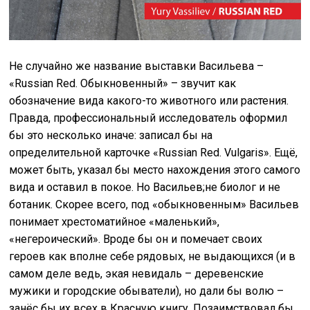
Не случайно же название выставки Васильева –
«Russian Red. Обыкновенный» – звучит как
обозначение вида какого-то животного или растения.
Правда, профессиональный исследователь оформил
бы это несколько иначе: записал бы на
определительной карточке «Russian Red. Vulgaris». Ещё,
может быть, указал бы место нахождения этого самого
вида и оставил в покое. Но Васильев;не биолог и не
ботаник. Скорее всего, под «обыкновенным» Васильев
понимает хрестоматийное «маленький»,
«негероический». Вроде бы он и помечает своих
героев как вполне себе рядовых, не выдающихся (и в
самом деле ведь, экая невидаль – деревенские
мужики и городские обыватели), но дали бы волю –
занёс бы их всех в Красную книгу. Позаимствовал бы