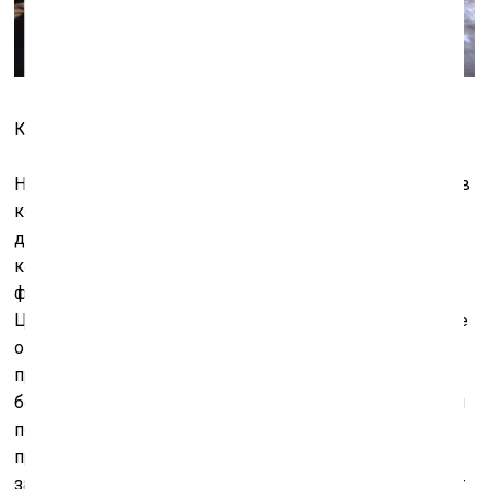
Кадр из видео
«Прошлой следующей зимой»
Неверно было бы рассматривать фильмы Васильева в
контексте цветовых игровых зарисовок на тему,
допустим, из «жизни вымирающей деревни». За
каждым конкретным лицом, отталкивающей
фактурой, стоит довольно общая и понятная история.
Цикл работ, объединённых в проекте «Russian Red», не
о том, как умирают пьяными в сугробах или
пропускают все поезда, а о том, как одинок,
беспомощен и растерян бывает человек, оказавшийся
перед бескрайними «ледяными полями». В этом
пространстве нет ничего: ни вчера, ни сегодня, ни
завтра; здесь слова перестают существовать и теряют