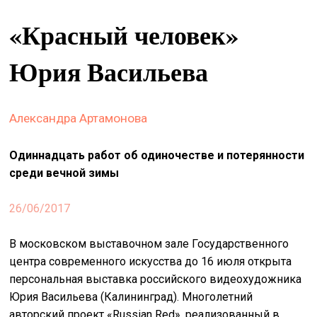
&
«Красный человек»
сце
spiri
Юрия Васильева
by
arte
Александра Артамонова
on
site
Одиннадцать работ об одиночестве и потерянности
изд
среди вечной зимы
arte
26/06/2017
о
нас
В московском выставочном зале Государственного
центра современного искусства до 16 июля открыта
искать
персональная выставка российского видеохудожника
Юрия Васильева (Калининград). Многолетний
авторский проект «Russian Red», реализованный в