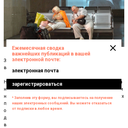
Зал ожидания. 2012. Видеоинсталляция, Южный ж/д
вокзал г. Калининград
Но иногда встречаются у Васильева и другие лица – на
них не то чтобы не хочется смотреть, нет, напротив, они
настолько привычны и повседневны, что взгляд на них
просто не останавливается. В видеоинсталляции «Зал
ожидания» человек, вполне благополучный на вид,
дремлет на скамье городского вокзала: иногда он
вздрагивает, просыпается, трёт глаза, потом снова