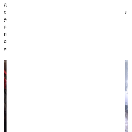
додумывать: найдёт ли он в себе силы встать, слиться
с этой толпой или сесть в вагон и уехать. А если всё же
уедет, то что он увидит из окна? Проносящиеся с
разной скоростью просторы, пересечённые редкими
покосившимися заборами. Бескрайние поля «под
снегом и дождём», в которых сгинет и пропадёт кто
угодно: и армия, и просто человек, и сотня, и единица.