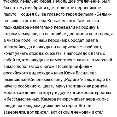
тусклая, печально-серая. Небольшое отвлечение: был
бы этот мужик брит и одет в лёгкое европейское
пальто – сошёл бы за главного героя фильма «Белый»
польского режиссёра Кесьлёвского. Там поляка-
парикмахера нелегально перевезли на родину в
старом чемодане, но по ошибке доставили не в город, а
в чистое поле. Но наш персонаж бородат, одет в
телогрейку, да и никуда он не приехал – наоборот,
хочет уехать отсюда, сбежать, а напоследок взять с
собой то, что никуда не поместится – память о мёрзлой
земле пополам со снегом. Последний фильм
российского видеохудожника Юрия Васильева
называется «Синонимы слову „Родина”»: так, вроде бы
ничего особенного, шесть минут топтания на ровном
месте, хождения по кругу и других движений, простых
и бессмысленных. Камера панорамирует нервно: она
следит за каждым движением героя. Вот он
завертелся, вот присел, вот открыл чемодан и стал