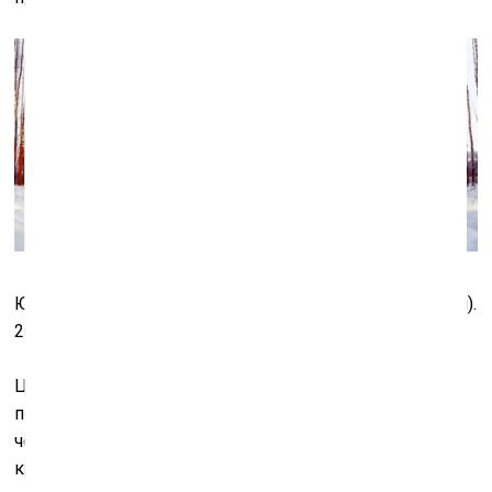
Юрий Васильев. Роща (фотография, видеоинсталляция).
2001
Цвет чёрный, белый, серый, неопределённо-бурый,
порой даже осклизло-зеленоватый. Казалось бы, при
чём здесь тогда красный? Но для Юрия Васильева
красный цвет – это, конечно, метафора, которая