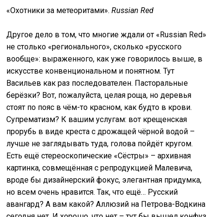
«Охотники за метеоритами».
Russian Red
Другое дело в том, что многие ждали от «Russian Red»
не столько «регионального», сколько «русского
вообще»: выраженного, как уже говорилось выше, в
искусстве конвенциональном и понятном. Тут
Васильев как раз последователен. Пасторальные
берёзки? Вот, пожалуйста, целая роща, но деревья
стоят по пояс в чём-то красном, как будто в крови.
Супрематизм? К вашим услугам: вот крещенская
прорубь в виде креста с дрожащей чёрной водой –
лучше не заглядывать туда, голова пойдёт кругом.
Есть ещё стереоскопические «Сёстры» – архивная
картинка, совмещённая с репродукцией Малевича,
вроде бы дизайнерский фокус, элегантная придумка,
но всем очень нравится. Так, что ещё… Русский
авангард? А вам какой? Аллюзий на Петрова-Водкина
сегодня нет. И хорошо, что нет – тут бы вышел конфуз,