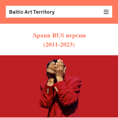
Архив RUS версии
(2011-2023)
виз
иск
раз
с
кол
арх
диз
&
мод
экр