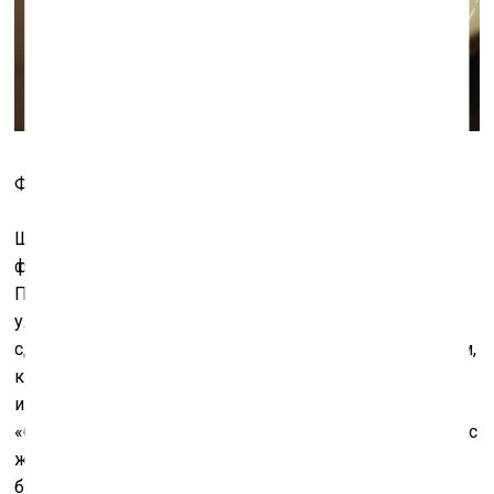
Фото: Владимир Перц
Школьник был одним из основателей в 1909 году
футуристического объединения «Союз молодёжи».
Провозгласив выход искусства в город, найдя на
улицах и площадях свои кисти и палитры, футуристы
сделали первый шаг в борьбе с земным притяжением,
которая отличала авангард в целом. Его хорошо
известный отрыв от земли и принципиальная
«безбытность» очень скоро вступают в противоречие с
житейской инерцией. Звёзды с серпом и молотом
были вышиты мастерицами народного промысла