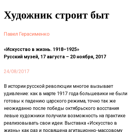
&
Художник строит быт
сце
spiri
by
Павел Герасименко
arte
«Искусство в жизнь. 1918–1925»
on
site
Русский музей, 17 августа – 20 ноября, 2017
изд
24/08/2017
arte
В истории русской революции многое вызывает
о
удивление: как в марте 1917 года большевики не были
нас
готовы к падению царского режима, точно так же
неожиданно после победы октябрьского восстания
искать
левые художники получили возможность на практике
реализовывать свои идеи. Выставка «Искусство в
жизнь» как раз и посвящена агитационно-массовому