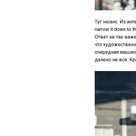
Тут нюанс. Из инте
narrow it down to 
Ответ не так важе
что художественн
очередная машинк
далеко не всё. К