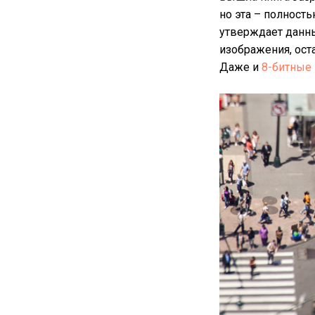
но эта – полност
утверждает данны
изображения, оста
Даже и
8-битные 