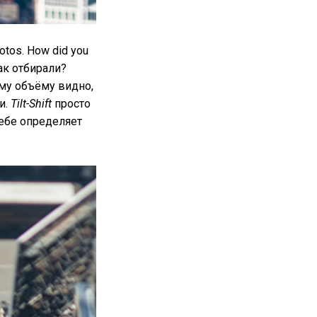
otos. How did you
как отбирали?
ому объёму видно,
и.
Tilt-Shift
просто
себе определяет