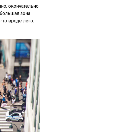
енно, окончательно
ебольшая зона
-то вроде лего.