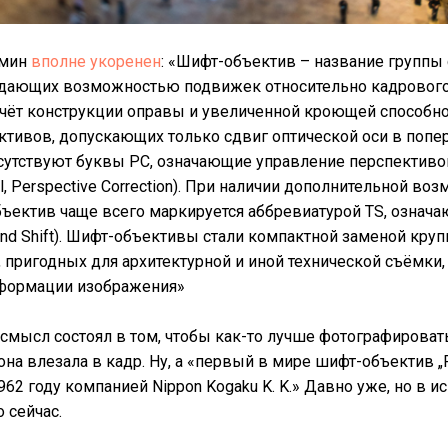
рмин
вполне укоренен
: «Шифт-объектив – название группы
адающих возможностью подвижек относительно кадрового
счёт конструкции оправы и увеличенной кроющей способно
тивов, допускающих только сдвиг оптической оси в попе
сутствуют буквы PC, означающие управление перспективой
ol, Perspective Correction). При наличии дополнительной во
бъектив чаще всего маркируется аббревиатурой TS, означ
t and Shift). Шифт-объективы стали компактной заменой кр
 пригодных для архитектурной и иной технической съёмки
сформации изображения»
 смысл состоял в том, чтобы как-то лучше фотографировать
на влезала в кадр. Ну, а «первый в мире шифт-объектив „P
62 году компанией Nippon Kogaku K. K.» Давно уже, но в и
 сейчас.