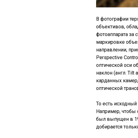
В фотографии те
объективов, обл
фотоаппарата за 
маркировке объек
направлении, при
Perspective Contr
оптической оси о
наклон (англ. Til
карданных камер,
оптической тран
То есть исходный
Например, чтобы о
был выпущен в 19
добирается только