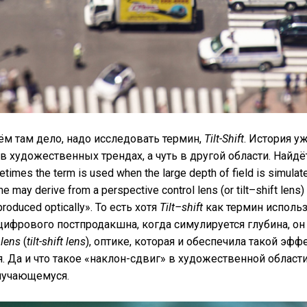
чём там дело, надо исследовать термин,
Tilt-Shift
. История у
в художественных трендах, а чуть в другой области. Найдё
etimes the term is used when the large depth of field is simulate
e may derive from a perspective control lens (or tilt–shift lens)
produced optically». То есть хотя
Tilt–shift
как термин использ
цифрового постпродакшна, когда симулируется глубина, он
 lens
(
tilt-shift lens
), оптике, которая и обеспечила такой эф
. Да и что такое «наклон-сдвиг» в художественной области
лучающемуся.