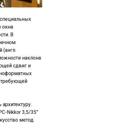
 специальных
 окна
сти. В
речном
 (англ.
зможности наклона
ающей сдвиг и
упноформатных
, требующей
 архитектуру.
C-Nikkor 3,5/35”
скусство метод