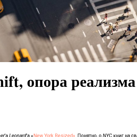
hift, опора реализма
er
'а
Leonard
'а «
New York Resized».
Понятно, о
NYC
книг на св