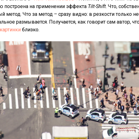
ью построена на применении эффекта
Tilt-Shift
. Что, собств
й метод. Что за метод – сразу видно: в резкости только н
льное размывается. Получается, как говорит сам автор, что
картинки
близко.