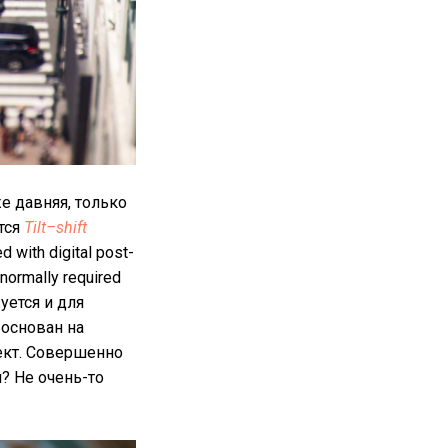
же давняя, только
тся
Tilt–shift
d with digital post-
 normally required
уется и для
 основан на
фект. Совершенно
? Не очень-то