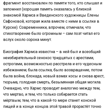
фрагмент восстановлен по памяти того, кто слышал и
запомнил (хорошая память оказалась у близкой
знакомой Хармса и Введенского художницы Елены
Сафоновой, которая жила вместе с ними в ссылке в
Курске). Современники, впрочем, отмечали, что
стихотворение было огромным – сам поэт читал его
вслух около сорока минут.
Биография Хармса известна – в ней был и всеобщий
неизбирательный сенокос тридцатых с арестами,
острогами, возможностью расстрела и его чудесным
избежанием; была ссылка, было возвращение, потом
была война, блокада, новый взмах косы и снова арест,
тюрьма, голодная смерть, безымянная общая могила.
Очевидно, что Хармс проводит аналогию между тем,
что мертво, и тем, что только собирается стать
мёртвым; тем, что в какой-то мере станет конской
пищей и в конце концов этой травой прорастёт точно