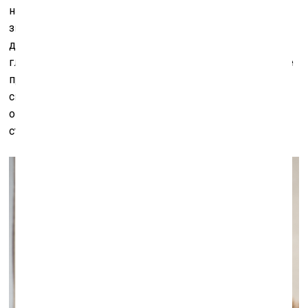
название латинское и русское, если латинского не
знаете, то просто оставьте свободное место –
допишете потом. И, наконец, урок третий, самый
главный – не олицетворяйте растение с человеком, не
приписывайте ему того, что чувствуем мы и
свойственно нам. Ученики, впрочем, то и дело
оговариваются: этот цветок уснул, тот проснулся, этот
столько проскитался – не представить, и так далее.