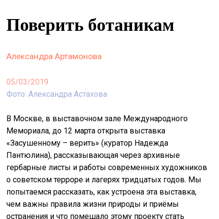
&
Поверить ботаникам
сце
spiri
by
Александра Артамонова
arte
05/03/2019
on
site
Фото: Александра Астахова
изд
В Москве, в выставочном зале Международного
arte
Мемориала, до 12 марта открыта выставка
«Засушенному – верить» (куратор Надежда
о
Пантюлина), рассказывающая через архивные
нас
гербарные листы и работы современных художников
о советском терроре и лагерях тридцатых годов. Мы
искать
попытаемся рассказать, как устроена эта выставка,
чем важны правила жизни природы и приёмы
остранения и что помешало этому проекту стать