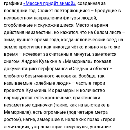
графики
«Мессия придёт зимой»
, созданная за
последний год. Сюжет повторяющийся – бредущие в
неизвестном направлении фигуры людей,
сгорбленные и скукожившиеся. Место и время
действия неизвестны, но кажется, что на белом листе –
зима, лучшее время года, когда человеческий след на
земле проступает как никогда чётко и явно и в то же
время – исчезает за считанные минуты, заметается
снегом. Андрей Кузькин в «Мемориале» показал
документацию перформанса «Следы» и объект –
хлебного безымянного человека. Вообще, так
называемые «хлебные люди» – частые герои
проектов Кузькина. Их размеры и количество
варьируются: есть крошечные, практически
незаметные одиночки (такие, как на выставке в
Мемориале), есть огромные (под четыре метра
ростом), нагие, замершие в неловких позах «герои
левитации», устрашающие гомункулы, уставшие