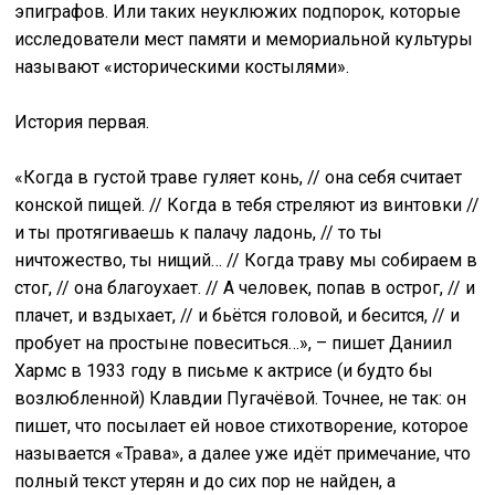
эпиграфов. Или таких неуклюжих подпорок, которые
исследователи мест памяти и мемориальной культуры
называют «историческими костылями».
История первая.
«Когда в густой траве гуляет конь, // она себя считает
конской пищей. // Когда в тебя стреляют из винтовки //
и ты протягиваешь к палачу ладонь, // то ты
ничтожество, ты нищий… // Когда траву мы собираем в
стог, // она благоухает. // А человек, попав в острог, // и
плачет, и вздыхает, // и бьётся головой, и бесится, // и
пробует на простыне повеситься…», – пишет Даниил
Хармс в 1933 году в письме к актрисе (и будто бы
возлюбленной) Клавдии Пугачёвой. Точнее, не так: он
пишет, что посылает ей новое стихотворение, которое
называется «Трава», а далее уже идёт примечание, что
полный текст утерян и до сих пор не найден, а