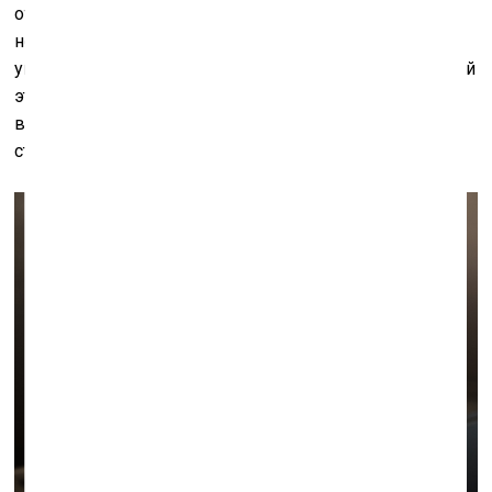
отношение «к жизни и смерти» – в общем, следовать
неким правилам «естественной» жизни, которая у уже
упоминавшегося Шаламова стала основой гулаговской
этики. И на примере «Засушенному – верить» мы
видим, как можно притвориться или на самом деле
стать на какое-то время травой или землей.