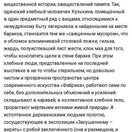
вещественной истории, овеществлений памяти. Так,
одинокий хлебный человечек Кузькина, помещённый
в один предметный ряд с вещами, относящимися к
немудрёному быту лагерников и найденными на месте
бараков, становится тем же «священным мусором», что
и обломок алюминиевой столовой ложки, гильза,
жердь, полуистлевший лист жести, клок мха для того,
чтобы конопатить щели в стене барака. При этом
хлебные люди, представленные на последней
выставке в не то чтобы стерильном, но довольно
чистом и прозрачном пространстве центра
современного искусства «Фабрика», работают сами по
себе, без дополнительных объяснений и усилений:
складывают в каравай, в коллективное хлебное тело,
прорастают
мёртвыми ветками живой природы
. А
истоптанное деревенскими людьми полотно,
сосуществующее в экспозиции «Засушенному –
верить» с робой заключённого (она и размещена, и