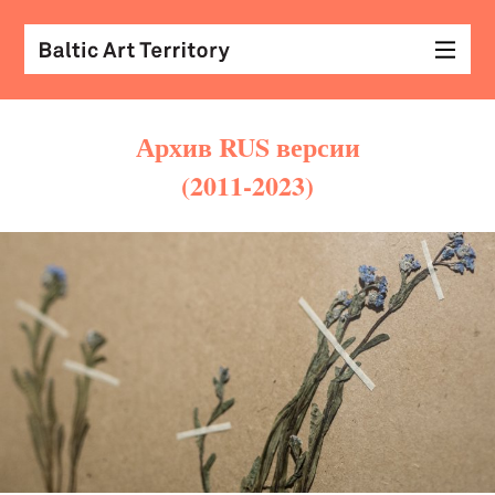
Архив RUS версии
(2011-2023)
виз
иск
раз
с
кол
арх
диз
&
мод
экр