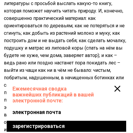
литературы с просьбой выслать какую-то книгу,
которая поможет научить читать природу. И, конечно,
совершенно практический материал: как
ориентироваться по деревьям; как не потеряться и не
сгинуть; как добыть из растений молоко и муку; как
построить дом и не выдать себя; как сделать мочалку,
подушку и матрас из липовой коры (спать на нём вы
будете не хуже, чем дома, заверяет автор); и как –
ведь рано или поздно настанет пора покидать лес –
выйти из чащи как ни в чём не бывало: чистым,
побритым, надушенным, в начищенных ботинках или
сапогах (есть целая инструкция по изготовлению
подобия гуталина!). В общем, увлекательная книжка:
пионеры переписывали от руки; те, кому достался
экземпляр, несли в дом. Идеальная инструкция для
выживания где угодно и в каких угодно
обстоятельствах. Последняя книга Верзилина была
издана в год смерти автора, называлась «Учитель