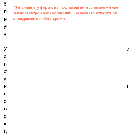
ботаники»: ничего особенного, всё до примитивности
просто – молодой учитель приходит в школу в
маленьком городке, и первое, что начинает делать –
учить не столько по учебнику, сколько по земле тому,
что растёт под ногами.
Уроки эти незамысловаты. Вглядывайтесь в то, что вас
окружает и кажется знакомым. Вот вам лист
подорожника, сорвал на обочине дороги по пути сюда,
странствующее растение, семена цепляются к чему
угодно, например, к подошве обуви, индейцы
называли его следом белого человека, таким образом
преодолевает огромные расстояния. Изучите,
оформите первым экспонатом своего гербария:
выкопайте с корнем, очистите от грязи, высушите и
распрямите, приклейте к листу, не забудьте оформить
карточку, то есть указать все необходимые данные:
где и когда собран, что росло рядом, напишите