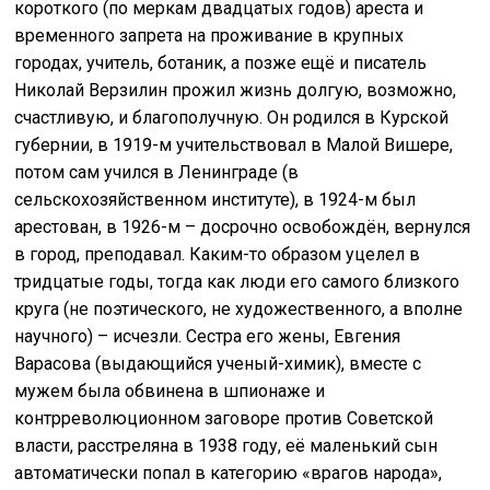
короткого (по меркам двадцатых годов) ареста и
временного запрета на проживание в крупных
городах, учитель, ботаник, а позже ещё и писатель
Николай Верзилин прожил жизнь долгую, возможно,
счастливую, и благополучную. Он родился в Курской
губернии, в 1919-м учительствовал в Малой Вишере,
потом сам учился в Ленинграде (в
сельскохозяйственном институте), в 1924-м был
арестован, в 1926-м – досрочно освобождён, вернулся
в город, преподавал. Каким-то образом уцелел в
тридцатые годы, тогда как люди его самого близкого
круга (не поэтического, не художественного, а вполне
научного) – исчезли. Сестра его жены, Евгения
Варасова (выдающийся ученый-химик), вместе с
мужем была обвинена в шпионаже и
контрреволюционном заговоре против Советской
власти, расстреляна в 1938 году, её маленький сын
автоматически попал в категорию «врагов народа»,