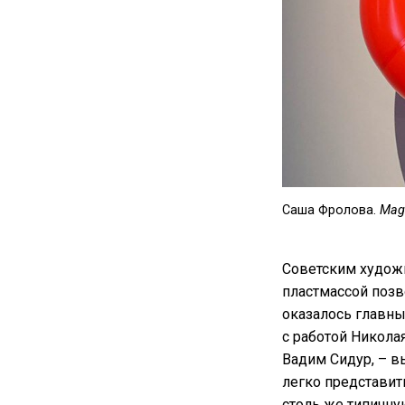
Саша Фролова.
Mag
Советским художн
пластмассой позв
оказалось главны
с работой Никола
Вадим Сидур, – в
легко представит
столь же типичну