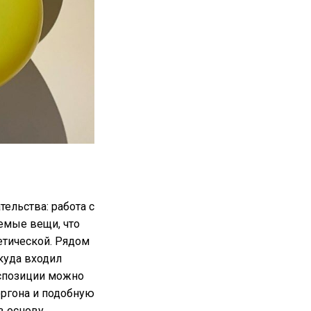
ельства: работа с
емые вещи, что
етической. Рядом
куда входил
кспозиции можно
оргона и подобную
в основу