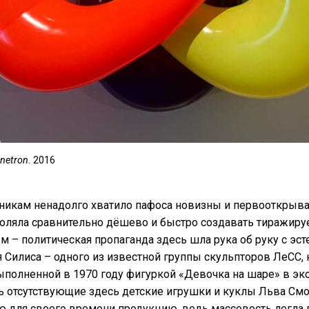
netron
. 2016
икам ненадолго хватило пафоса новизны и первооткрыват
оляла сравнительно дёшево и быстро создавать тиражиру
м – политическая пропаганда здесь шла рука об руку с эст
я Силиса – одного из известной группы скульпторов ЛеСС, 
ыполненной в 1970 году фигуркой «Девочка на шаре» в э
ь отсутствующие здесь детские игрушки и куклы Льва См
ю для своего времени продукцию, ведь массовость легла 