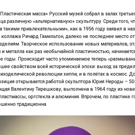
Пластическая масса» Русский музей собрал в залах третье
а различную «альтернативную» скульптуру. Среди того, ч
 такими привлекательными», как в 1956 году заявил в на
коллажа Ричард Гамильтон, далеко не последнее место о
делиям. Творческое использование новых материалов, от
и металла как раз необычайной пластичностью, начинаетс
-е годы. Происходит часто упоминаемое теперь «размыван
вшее свойством всей исторической эпохи: выход за преде
иходелической революции хиппи, и в полётах в космос. Д
озиция открывается работой скульптора Юрия Нероды – 5
щая Валентину Терешкову, выполнена в 1964 году из нове
пластмассы, оргстекла и алюминия. Впрочем, по пластике
ршенно традиционна.