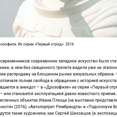
озофила. Из серии «Первый отряд». 2016
современников современное западное искусство было ста
бнике, в нём без священного трепета видели уже не этал
рее распродажу на блошином рынке визуальных образов 
отличала полная свобода в обращении с историей искусств.
ащается в анекдот – в «Дрозофиле» из серии «Первый отр
 – или становится эксплуатацией давно известного приём
численных объектах Ивана Плюща (на выставке представле
ости» (2016), «Автопортрет Рембрандта» и «Подсолнухи Ван
дутся такие художники, как Сергей Шеховцов (в экспози