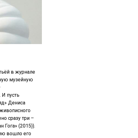
тьёй в журнале
онную музейную
–
 И пусть
яд» Дениса
а живописного
но сразу три –
 Гога» (2015)).
цию вошло его