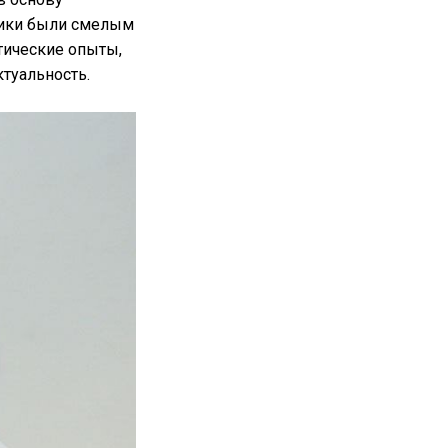
етики были смелым
тические опыты,
туальность.