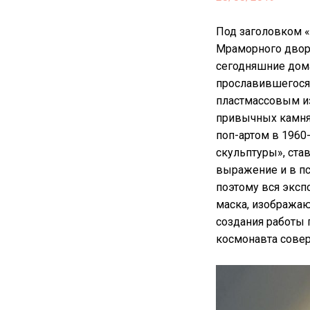
Под заголовком «
Мраморного дворц
сегодняшние дома
прославившегося 
пластмассовым из
привычных камня 
поп-артом в 1960
скульптуры», ста
выражение и в пс
поэтому вся эксп
маска, изображаю
создания работы 
космонавта сове