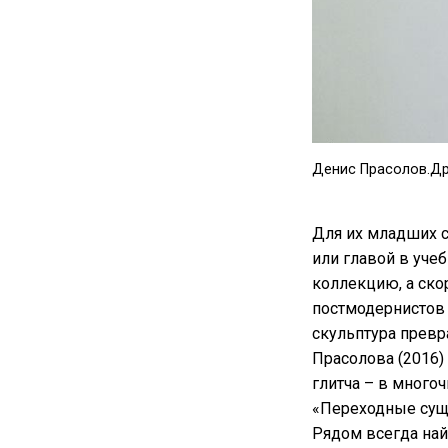
Денис Прасолов.
Др
Для их младших 
или главой в уче
коллекцию, а ско
постмодернистов 
скульптура превр
Прасолова (2016)
глитча – в много
«Переходные сущн
Рядом всегда най