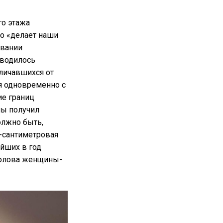
го этажа
то «делает наши
звании
тводилось
личавшихся от
я одновременно с
ие границ
лы получил
олжно быть,
0-сантиметровая
йших в год
 голова женщины-