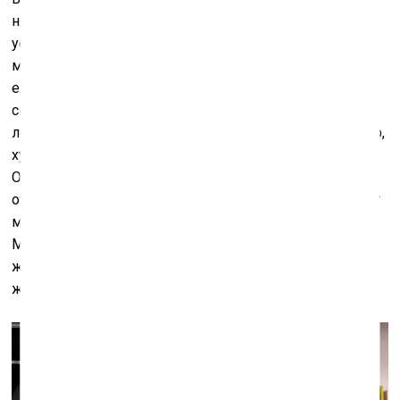
нонконформистского искусства» на Пушкинской, 10
устроена почти «по месту жительства» автора, чья
мастерская расположена этажом выше, и в этом
единственное преимущество зала. Похоже, что выбор
сюжетов для картин тоже подчиняется удобству
логистики – Маслов живописует окружающий его мир,
художническую ойкумену составляют дача под
Ораниенбаумом, джип
Land Rover
, на котором можно
отправиться в путешествия, роль моделей выполняют
многочисленные друзья. Как художника и человека
Маслова вообще отличает самодостаточность, а
живопись становится выражением удовольствия от
жизни, что не может не подкупать.