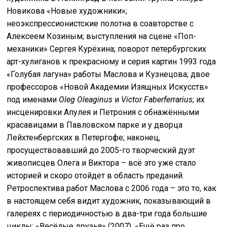
Новикова «Новые художники»;
неоэкспрессионистские полотна в соавторстве с
Алексеем Козиным; выступления на сцене «Поп-
механики» Сергея Курёхина; поворот петербургских
арт-хулиганов к прекрасному и серия картин 1993 года
«Голубая лагуна» работы Маслова и Кузнецова; двое
профессоров «Новой Академии Изящных Искусств»
под именами
Oleg Oleaginus
и
Victor Faberferrarius
; их
инсценировки Апулея и Петрония с обнажёнными
красавицами в Павловском парке и у дворца
Лейхтенбергских в Петергофе; наконец,
просуществовавший до 2005-го творческий дуэт
живописцев Олега и Виктора – всё это уже стало
историей и скоро отойдет в область преданий.
Ретроспектива работ Маслова с 2006 года – это то, как
в настоящем себя видит художник, показывающий в
галереях с периодичностью в два-три года большие
циклы: «Весёлые друзья» (2007), «Ещё раз про