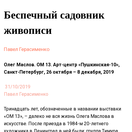
&
Беспечный садовник
сце
spiri
живописи
by
arte
Павел Герасименко
on
site
Олег Маслов. ОМ 13. Арт-центр «Пушкинская-10»,
изд
Санкт-Петербург, 26 октября – 8 декабря, 2019
arte
31/10/2019
о
Павел Герасименко
нас
Тринадцать лет, обозначенные в названии выставки
искать
«ОМ 13», – далеко не вся жизнь Олега Маслова в
искусстве. После приезда в 1984-м 20-летнего
художника в Ленинград в ней были: группа Тимура