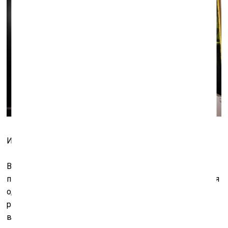
Из серии «Цветы». 2018. Фото: Павел Герасименко
Во время работы он держит рядом с холстом и
палитрой напечатанное в большом размере фото – для
одних живописных серий отбор проходят кадры из
разряда мгновенных впечатлений, для других могут
выстраиваться сложные костюмированные