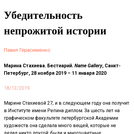
&
Убедительность
сце
spiri
непрожитой истории
by
arte
Павел Герасименко
on
site
Марина Стахиева. Бестиарий.
Name Gallery
, Санкт-
изд
Петербург, 28 ноября 2019 – 11 января 2020
arte
18/12/2019
о
нас
Марине Стахиевой 27, и в следующем году она получит
в Институте имени Репина диплом. За шесть лет на
искать
графическом факультете петербургской Академии
художеств она сделала много вещей, которые не
делал никто другой: были и многоцветные