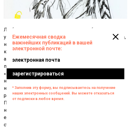
Любому, кто выходит на арт-сцену, необходимы
уверенность и настойчивость – Марина именно такова,
но всё равно первый персональный показ в
коммерческой галерее становится декларацией с
авансами на будущее. Мир современного искусства
постоянно ожидает от художника новизны и требует
«высказывания» во что бы то ни стало – эта
невротическая черта определяет интонацию многих
начинающих авторов, делающих работы в
распространённом сейчас исповедальном жанре.
Принято считать, что в современном искусстве
непосредственный телесный опыт служит едва ли не
единственным критерием истинности. Но оборотной
стороной психологического обнажения и