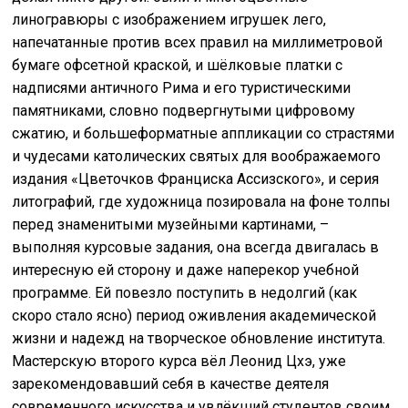
линогравюры с изображением игрушек лего,
напечатанные против всех правил на миллиметровой
бумаге офсетной краской, и шёлковые платки с
надписями античного Рима и его туристическими
памятниками, словно подвергнутыми цифровому
сжатию, и большеформатные аппликации со страстями
и чудесами католических святых для воображаемого
издания «Цветочков Франциска Ассизского», и серия
литографий, где художница позировала на фоне толпы
перед знаменитыми музейными картинами, –
выполняя курсовые задания, она всегда двигалась в
интересную ей сторону и даже наперекор учебной
программе. Ей повезло поступить в недолгий (как
скоро стало ясно) период оживления академической
жизни и надежд на творческое обновление института.
Мастерскую второго курса вёл Леонид Цхэ, уже
зарекомендовавший себя в качестве деятеля
современного искусства и увлёкший студентов своим