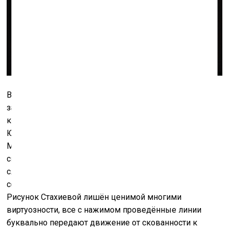
В рисунках Марина примеряет на себя разные роли –
закрытое смайликом лицо, кукла с оторванными
конечностями или же руинированный античный гипс,
Юдифь с головой Олоферна, кающаяся Мария
Магдалина на фоне деревенского пейзажа – каждая
связана со страданием. Графическая манера может
служить прямым выражением психологического
состояния, как, например, в офортах Трейси Эмин.
Рисунок Стахиевой лишён ценимой многими
виртуозности, все с нажимом проведённые линии
буквально передают движение от скованности к