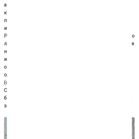
апроприации мирового художественного наследия,
когда художник как бы пересочиняет и
переизобретает для себя заново историю мирового
искусства. Пройдя через этот внутренний процесс,
Россин понял экспрессионизм предельно и обострённо
лично, не просто как живописный стиль с устоявшимся
набором приёмов. Подобным постижением истории
искусства изнутри и на собственном практическом
опыте занимались в советских условиях многие
одарённые художники, к примеру, Авдей Тер-Оганян
(однако, в отличие от него, Россин не допускает игры).
Соломон Россин выстраивает свою жизнь и
биографию художника по романтической канве вслед
за своими героями, художниками-модернистами.