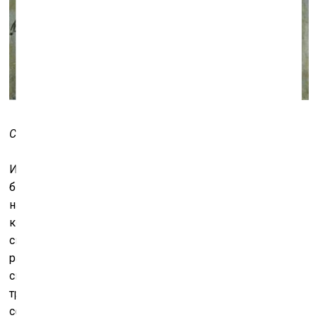
Соломон Россин. Девочка и книга. 1993
Искусство Россина может пониматься и как
биографический рассказ: это история человека,
нашедшего в искусстве выход из под тотального
контроля советской действительности, что было
свойственно многим в его поколении. Даже в рамках
разрешённого властью реализма искусство было
способно наперекор официальной идеологии
транслировать важные вещи, становясь способом
сопротивления. Перед нами и пример высокой