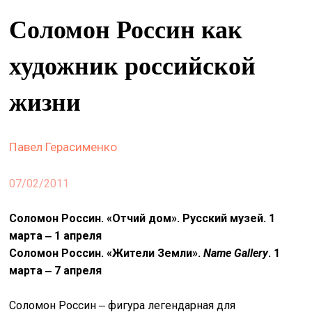
&
Соломон Россин как
сце
художник российской
spiri
by
arte
жизни
on
site
Павел Герасименко
изд
arte
07/02/2011
о
Соломон Россин. «Отчий дом». Русский музей. 1
нас
марта ‒ 1 апреля
Соломон Россин. «Жители Земли».
Name
Gallery
. 1
марта ‒ 7 апреля
искать
Соломон Россин ‒ фигура легендарная для