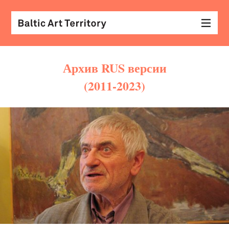
Архив RUS версии
(2011-2023)
виз
иск
раз
с
кол
арх
диз
&
мод
экр