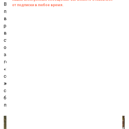
В искусстве Соломона Россина тесно и неизменно на
протяжении всех лет переплетаются две темы:
внутреннего покоя и самоуглублённости ‒ с неё
разделами «Урок рисования» и «Огонек» начинается
выставка в Русском музее, а темами человеческого
страдания, жесткости и внешнего насилия ‒ работами,
объединенными девизом «Реквием», выставка
заканчивается. Между покоем и ужасом существуют
герои Россина, его «Собеседница», «Беззащитный»,
«Крошечка-старушка» в работах из цикла «Чистое
сердце». Всё внимание художника занимает людская
жизнь и судьба ‒ его герои «заброшены» во всех
смыслах слова: из всего огромного мира судьбой и
богом им было определено и назначено родиться и
прожить жизнь в России ХХ века.