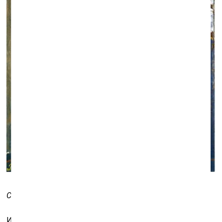
Соломон Россин. Бомж. 1985
Искусство Соломона Россина теснейшим образом