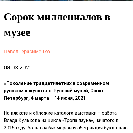
&
сце
Сорок миллениалов в
spiri
музее
by
arte
on
Павел Герасименко
site
08.03.2021
изд
arte
«Поколение тридцатилетних в современном
о
русском искусстве». Русский музей, Санкт-
нас
Петербург, 4 марта – 14 июня, 2021
На плакате и обложке каталога выставки – работа
искать
Влада Кулькова из цикла «Тропа паука», начатого в
2016 году: большая биоморфная абстракция буквально