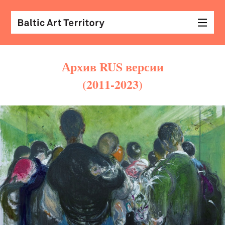
Архив RUS версии
(2011-2023)
виз
иск
раз
с
кол
арх
диз
&
мод
экр