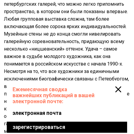
петербургских галерей, что можно легко припомнить
пространство, в котором они были показаны впервые.
Любая групповая выставка сложна, там более
включающая более сорока ярких индивидуальностей.
Музейные стены не до конца смогли нивелировать
галерейную соревновательность, придающую всему
несколько «ницшеанский» оттенок. Удача – самое
важное в судьбе молодого художника, как она
понимается в российском искусстве с начала 1990-х.
Несмотря на то, что все художники за единичными
исключениями биографически связаны с Петербургом,
в творческой судьбе каждого большую роль играла и
продолжает играть Москва, и дело не только в оглядке
на столичные приоритеты и действующие там
культурные механизмы. Например, Влад Кульков
обязан популярности Владимиру Овчаренко и его
галерее, с которой работал с 2008 года. Сейчас у
московских галеристов очень востребованы все