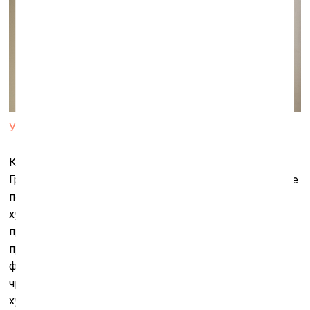
У работы Александра Цикаришвили
К нашим дням актуальность искусства уподобилась
Граалю современных художников, между тем она – не
постоянная, а переменная величина. Всегда есть
художники, сквозь чьё искусство и через них самих
проходят силовые линии времени, и те, кто могут
провести всю жизнь в стороне от них, – темы, жанры,
формы работ не зависят от этого напрямую. Сейчас
чрезмерная определённость и иллюстративность
художественного высказывания опять становится