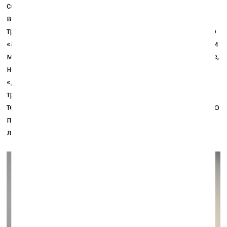
сомнительна, аккуратность и богатство живописи
выглядят ненужным излишком, окружающий мир
требует от художника чего-то иного. Кажется, на место
«актуальности», которая извлекается из свежих газет и
модных философских книжек, пора поставить близкое,
но гораздо более многомерное понятие – цайтгайст.
«Дух времени» растворён в работах «поколения
тридцатилетних», и в лучших из них он ощущается и
течёт под живописной или скульптурной поверхностью
подобно реке, которая скоро должна вскрыться ото
льда.