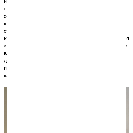
исканий, что отчасти справедливо. Этому поколению
словно была введена двухкомпонентная вакцина от
социальной активности: первый раз в детстве – в
«лихие 90-е», второй раз – при «путинской
стабильности». Будучи сверстниками художников,
кураторы чураются политики, современного понимания
«политического» для них просто не существует. Всё же
в связи с выставкой работ, сделанных в последнее
десятилетие, имеет смысл вспомнить появившийся
после революционных событий 1968 года термин
«актуальное искусство».