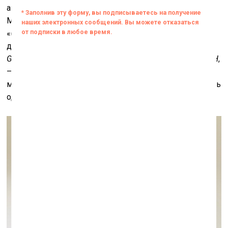
авторы из объединения «Север-7». В залах
Мраморного дворца художников представляют
«свои», петербургские галереи – от старшей из ныне
действующих на поле современного искусства
Marina
Gisich Gallery
до возникшей всего пару лет назад
MYTH
,
– которым удалось за последние годы перетянуть
многих художников, и такой патриотизм можно считать
одним из результатов проекта.