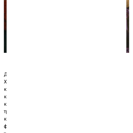
Другая составляющяя искусства Голубева – кино.
Художник не только театрален, но ещё более он
кинематографичен. Это проявляется в композиции
картин: близкие и фрагментарные планы, следящая
камера, которая в кино повторяет за персонажем
траекторию движений. Аналог Голубева в кино – это,
конечно же, режиссер Алексей Балабанов. С
фильмами Балабанова картины Голубева роднит не