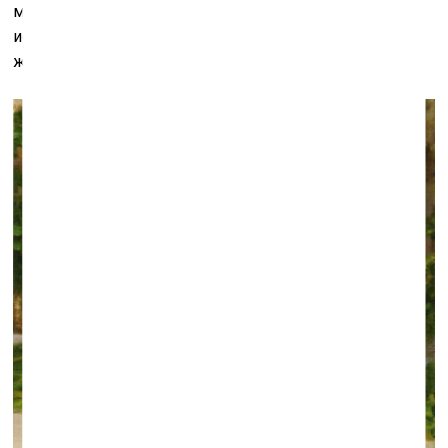
майской демонстрации вместе с раскидаями*, другой
исчезнувшей из современности приметой прошлой
жизни...