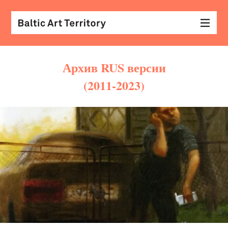
Архив RUS версии
(2011-2023)
виз
иск
раз
с
кол
арх
диз
&
мод
экр