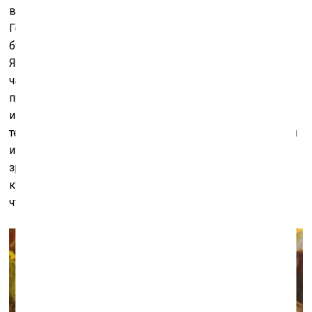
вдохновлявшиеся примитивом. Текст на картинах
Голубева – это ещё и театр, подсказка из суфлёрской
будки. Театральность – важная вещь в его искусстве.
Являющийся универсальной метафорой мира, от
частого повторения этой мысли театр сам стал
претендовать на описание всего мира больше других
искусств, но тут художник Голубев может поспорить с
театром и готов составить ему конкуренцию. На одной
из его работ изображена семья, выходящая из
зрительного зала театра (или, может быть, дома
культуры) с вопросом «Почему нам не показывают
что-нибудь хорошее?»