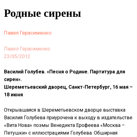
&
Родные сирены
сце
spiri
by
Павел Герасименко
arte
Павел Герасименко
on
23/05/2012
site
изд
Василий Голубев
. «Песня о Родине. Партитура для
arte
сирен».
Шереметьевский дворец
, Санкт-Петербург, 16 мая –
о
18 июня
нас
Открывшаяся в Шереметьевском дворце выставка
Василия Голубева приурочена к выходу в издательстве
искать
«Вита Нова» поэмы Венедикта Ерофеева «Москва –
Петушки» с иллюстрациями Голубева. Обширная