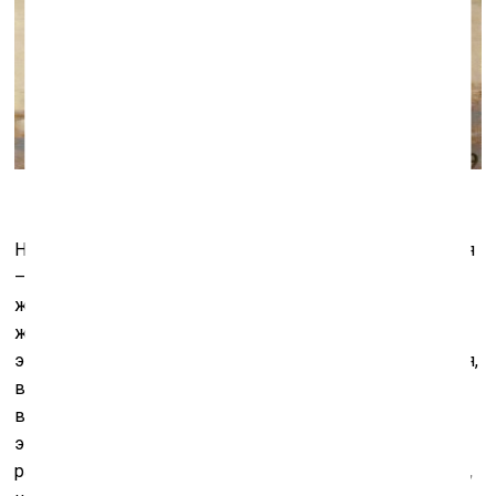
Но удивительно: при соединении формы и содержания
– тёплой, медовой, пушистой ренуаровской
живописной манеры с незатейливой советской
жизнью (для которой всё равно не подобрать одного
эпитета) – в живописи произошла химическая реакция,
в результате которой в искусстве Голубева
выработался вполне ярко выраженный
экспрессионизм. Экспрессивное начало в его работах
раньше создавалось за счёт избытка краски на холсте,