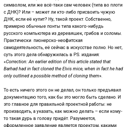
символом, или же всё-таки сам человек (типа во плоти
с ДНК)? Или – может ли кто-либо присвоить чужую
ДНК, если её купит? Ну, такой проект. Собственно,
примерно обычные понты типа какого-нибудь
русского компьютера из деревяшек, грибов и соломы.
Практически пионерско-неофитская
самодеятельность, её сейчас в искусстве полно. Но нет,
суть этого дела обнаружилась в P.S. издания:
«
Correction: An earlier edition of this article stated that
Barhad had in fact cloned the Elvis mice, when in fact he had
only outlined a possible method of cloning them
».
То есть ничего этого он не делал, он только предъявил
документацию того, как бы это могло быть сделано. И
это главное для правильной проектной работы: не
производить, а указать, как можно делать – если кому-
то такая дурь в голову придёт. Разумеется,
оформленное заявление является проектом, какими