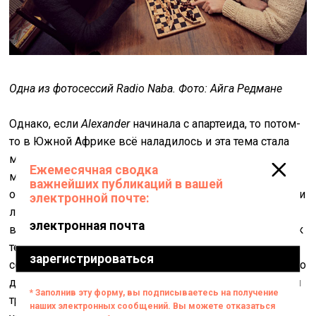
Одна из фотосессий Radio Naba. Фото: Айга Редмане
Однако, если
Alexander
начинала с апартеида, то потом-
то в Южной Африке всё наладилось и эта тема стала
менее актуальной. Тогда, если продолжать линию
мутантов, то им надо обеспечить другую идейную
основу? Но тут, конечно, сложно. Если нет политики или
любого иного запроса на мутантов, то остаётся только
вся эта ерунда с кисками, свиньями, «тамбовский волк
тебе товарищ», «ну ты гусь», тёлками, жеребцами,
серыми мышками, змеями подколодными – тут можно
долго перечислять. Но всё это бытовая жизнь, которая
требует реалистичных решений. Ну, если в быту