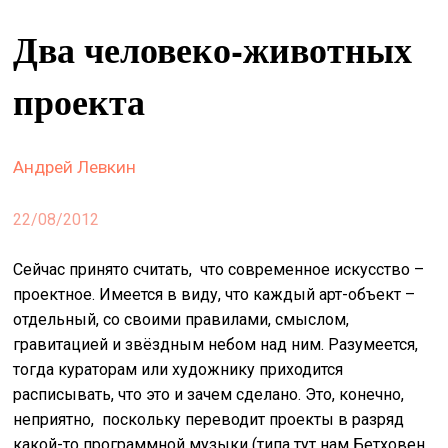
&
Два человеко-животных
сце
spiri
проекта
by
arte
Андрей Левкин
on
site
22/08/2012
изд
arte
Сейчас принято считать, что современное искусство –
проектное. Имеется в виду, что каждый арт-объект –
о
отдельный, со своими правилами, смыслом,
нас
гравитацией и звёздным небом над ним. Разумеется,
тогда кураторам или художнику приходится
искать
расписывать, что это и зачем сделано. Это, конечно,
неприятно, поскольку переводит проекты в разряд
какой-то программной музыки (типа тут нам Бетховен