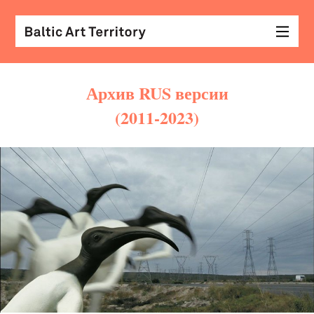
Архив RUS версии
(2011-2023)
виз
иск
раз
с
кол
арх
диз
&
мод
экр