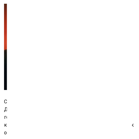
Сначала
Barhad
купил на
e
-
Bay
волос Элвиса за 22 $.
Далее (как гласит легенда) отправил его в некую
генную лабораторию, чтобы выделить там участки
кодов, отвечающие за такие поведенческие черты, как
общительность, спортивность, тучность и склонность к