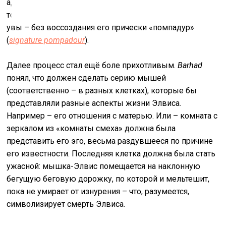
аддикциям, то есть – к наркотикам. Цель состояла в
том, чтобы произвести генетическое подобие Элвиса,
увы – без воссоздания его прически «помпадур»
(
signature pompadour
).
Далее процесс стал ещё боле прихотливым.
Barhad
понял, что должен сделать серию мышей
(соответственно – в разных клетках), которые бы
представляли разные аспекты жизни Элвиса.
Например – его отношения с матерью. Или – комната с
зеркалом из «комнаты смеха» должна была
представить его эго, весьма раздувшееся по причине
его известности. Последняя клетка должна была стать
ужасной: мышка-Элвис помещается на наклонную
бегущую беговую дорожку, по которой и мельтешит,
пока не умирает от изнурения – что, разумеется,
символизирует смерть Элвиса.