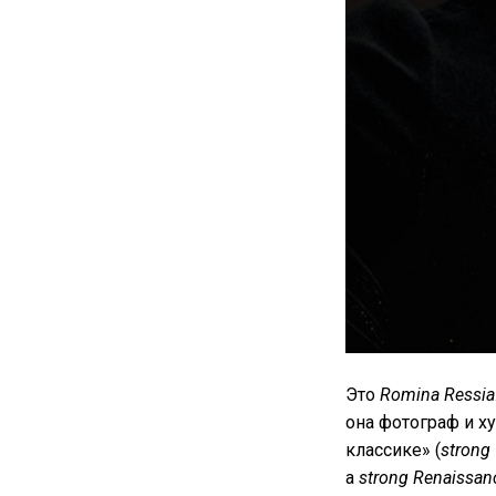
Это
Romina Ressia
она фотограф и х
классике» (
strong 
а
strong Renaissanc