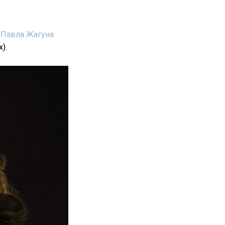
е
Павла Жагуна
).