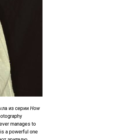
была из серии
How
hotography
wever manages to
 is a powerful one
вают зрителю