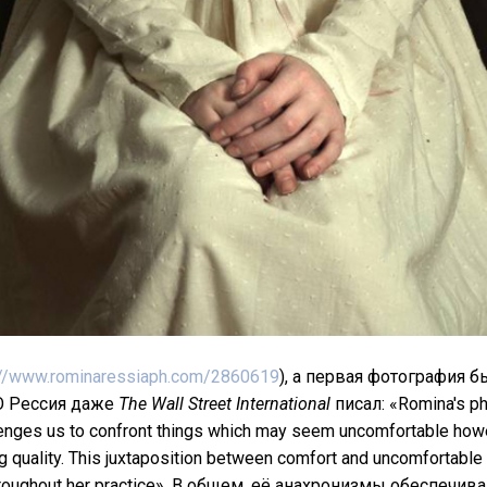
://www.rominaressiaph.com/2860619
), а первая фотография 
 Рессия даже
The Wall Street International
писал: «Romina's p
enges us to confront things which may seem uncomfortable ho
g quality. This juxtaposition between comfort and uncomfortable
hroughout her practice». В общем, её анахронизмы обеспечи