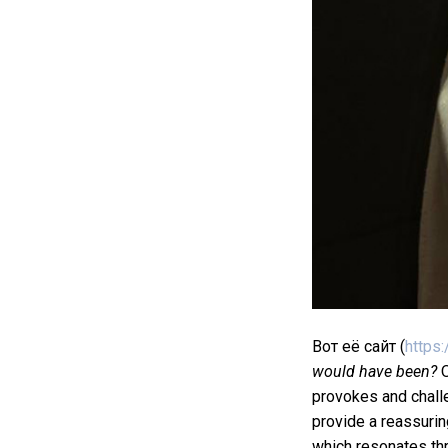
Вот её сайт (
https
would have been?
О
provokes and chall
provide a reassurin
which resonates t