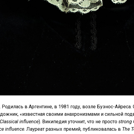
. Родилась в Аргентине, в 1981 году, возле Буэнос-Айреса. 
удожник, «известная своими анахронизмами и сильной по
Classical influence
). Википедия уточнит, что не просто
strong 
e influence
. Лауреат разных премий, публиковалась в
The T