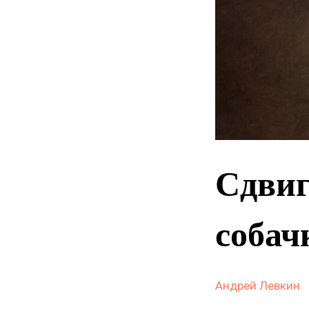
Сдвиг
собач
Андрей Левкин