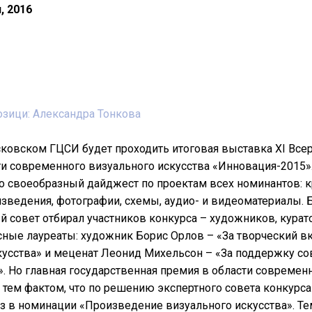
, 2016
озици: Александра Тонкова
ковском ГЦСИ будет проходить итоговая выставка XI Все
ти современного визуального искусства «Инновация-2015»
о своеобразный дайджест по проектам всех номинантов: к
ведения, фотографии, схемы, аудио- и видеоматериалы. Б
й совет отбирал участников конкурса – художников, курато
сные лауреаты: художник Борис Орлов – «За творческий в
кусства» и меценат Леонид Михельсон – «За поддержку с
». Но главная государственная премия в области современн
 тем фактом, что по решению экспертного совета конкурса 
з в номинации «Произведение визуального искусства». Те