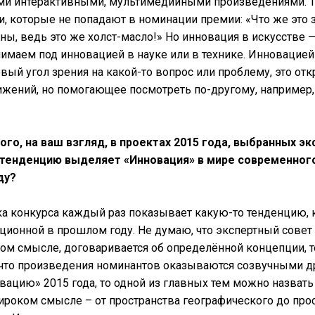
и интерактивными, мультимедийными произведениями. 
, которые не попадают в номинации премии: «Что же это 
ны, ведь это же холст-масло!» Но инновация в искусстве —
нимаем под инновацией в науке или в технике. Инновацией
вый угол зрения на какой-то вопрос или проблему, это отк
ижений, но помогающее посмотреть по-другому, например, 
ого, на ваш взгляд, в проектах 2015 года, выбранных э
тенденцию выделяет «Инновация» в мире современного
ду?
а конкурса каждый раз показывает какую-то тенденцию, к
ционной в прошлом году. Не думаю, что экспертный совет
том смысле, договаривается об определённой концепции, т
, что произведения номинантов оказываются созвучными др
ацию» 2015 года, то одной из главных тем можно назвать
ироком смысле – от пространства географического до про