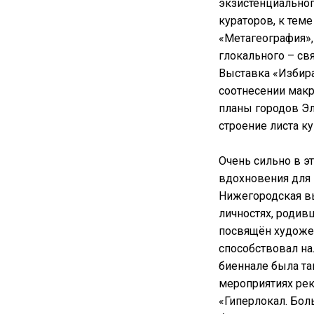
экзистенциальног
кураторов, к тем
«Метагеография»,
глокального – св
Выставка «Избира
соотнесении макр
планы городов Эл
строение листа к
Очень сильно в э
вдохновения для 
Нижегородская в
личностях, родив
посвящён художе
способствовал на
биеннале была та
мероприятиях рек
«Гиперлокал. Бол