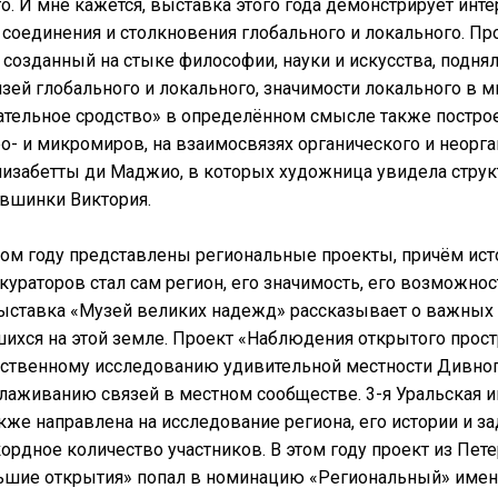
о. И мне кажется, выставка этого года демонстрирует инте
е соединения и столкновения глобального и локального. Пр
 созданный на стыке философии, науки и искусства, подня
язей глобального и локального, значимости локального в м
тельное сродство» в определённом смысле также построе
о- и микромиров, на взаимосвязях органического и неорга
изабетты ди Маджио, в которых художница увидела структ
увшинки Виктория.
том году представлены региональные проекты, причём ис
кураторов стал сам регион, его значимость, его возможнос
ыставка «Музей великих надежд» рассказывает о важных 
шихся на этой земле. Проект «Наблюдения открытого прос
ственному исследованию удивительной местности Дивног
лаживанию связей в местном сообществе. 3-я Уральская 
кже направлена на исследование региона, его истории и з
ордное количество участников. В этом году проект из Пет
ьшие открытия» попал в номинацию «Региональный» именн