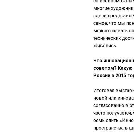
со всевозможным
многие художники
здесь представле
самое, что мы по
можно назвать но
технических дост
живопись.
Что инновационн
советом?
Какую 
России в 2015 го
Итоговая выставк
новой или иннова
согласованно в э
часто получается
осмыслить «Иннов
пространства в ш