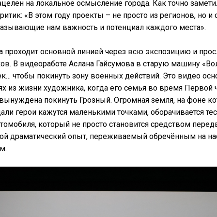
целен на локальное осмысление города. Как точно замети
итик: «В этом году проекты – не просто из регионов, но и о
казывающие нам важность и потенциал каждого места».
а проходит основной линией через всю экспозицию и про
ов. В видеоработе Аслана Гайсумова в старую машину «Во
к… чтобы покинуть зону военных действий. Это видео осн
х из жизни художника, когда его семья во время Первой
 вынуждена покинуть Грозный. Огромная земля, на фоне к
али герои кажутся маленькими точками, оборачивается т
томобиля, который не просто становится средством перед
бой драматический опыт, переживаемый обречённым на н
м.