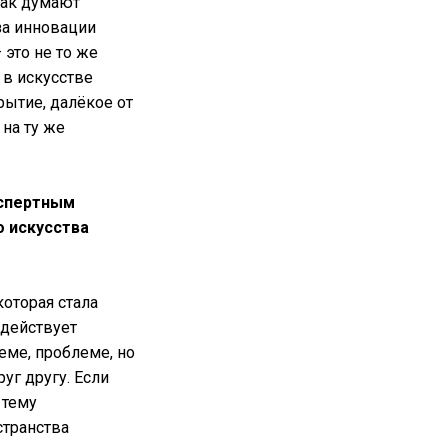
Так думают
за инновации
 это не то же
 в искусстве
рытие, далёкое от
на ту же
кспертным
 искусства
оторая стала
 действует
еме, проблеме, но
уг другу. Если
 тему
странства