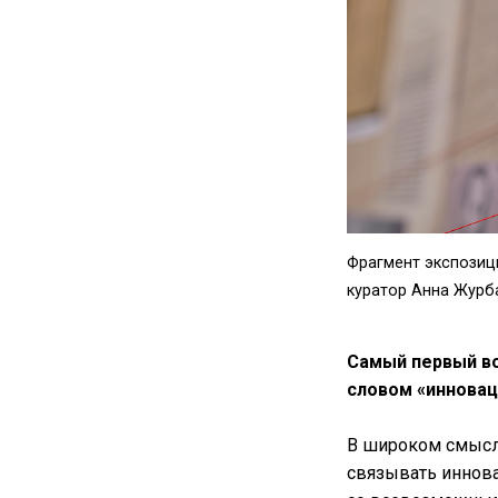
Фрагмент экспозиц
куратор Анна Журб
Самый первый во
словом «инновац
В широком смысле
связывать иннова