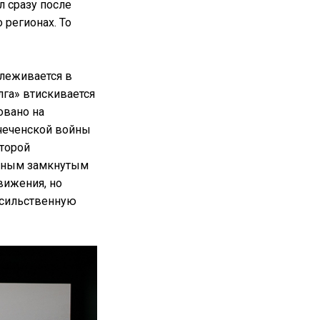
л сразу после
 регионах. То
слеживается в
лга» втискивается
овано на
 чеченской войны
оторой
есным замкнутым
вижения, но
асильственную