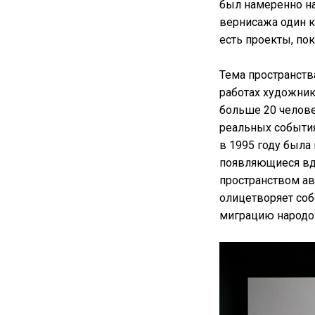
был намеренно на
вернисажа один кр
есть проекты, по
Тема пространств
работах художник
больше 20 челове
реальных события
в 1995 году была
появляющиеся вд
пространством ав
олицетворяет со
миграцию народо