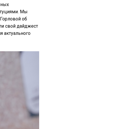
сных
итуциями. Мы
Горловой об
ли свой дайджест
я актуального