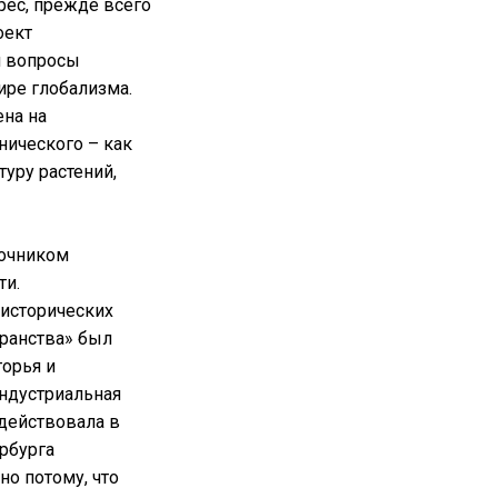
рес, прежде всего
оект
л вопросы
ире глобализма.
на на
нического – как
уру растений,
точником
ти.
исторических
транства» был
орья и
индустриальная
адействовала в
ербурга
о потому, что