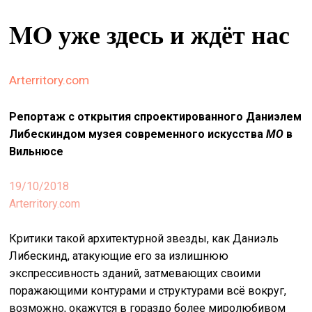
&
MO уже здесь и ждёт нас
сце
spiri
by
Arterritory.com
arte
Репортаж с открытия спроектированного Даниэлем
on
site
Либескиндом музея современного искусства
МО
в
Вильнюсе
изд
arte
19/10/2018
Arterritory.com
о
нас
Критики такой архитектурной звезды, как Даниэль
Либескинд, атакующие его за излишнюю
искать
экспрессивность зданий, затмевающих своими
поражающими контурами и структурами всё вокруг,
возможно, окажутся в гораздо более миролюбивом