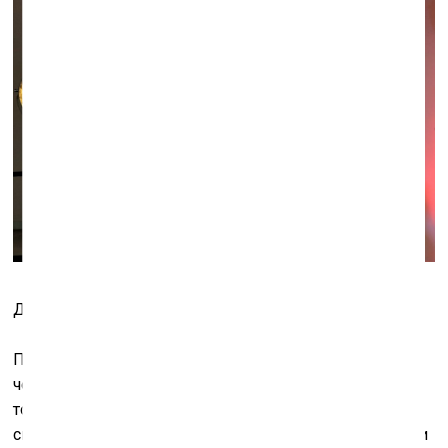
Даниэль Либескинд и Раминта Юренайте
Первая из них – это поиски сути и универсальности
через пейзаж, который порой абстрагируется в какой-
то архетипический знак. Другая тема – это
свойственный литовцам интерес к большим драмам и