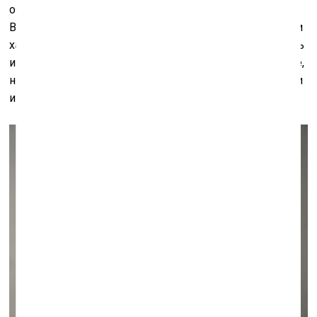
очень много говорят нам о человеческом существе.
Вообще, если рассуждать о своего рода национальном
характере литовского искусства, то, конечно, у нас есть
и очень интеллектуальные вещи, постконцептуальные,
но всё же литовцы очень тянутся к драме, меланхолии
и трагикомедии. Мы ведь посткатолическая страна».