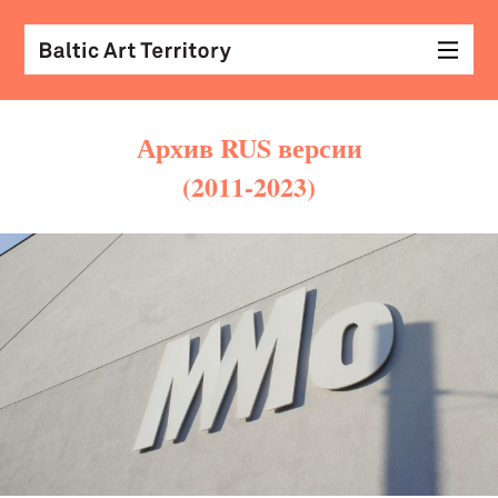
Архив RUS версии
(2011-2023)
виз
иск
раз
с
кол
арх
диз
&
мод
экр