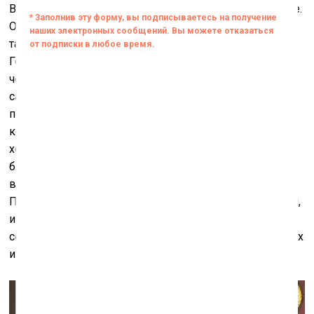
Вильнюсской Академии художеств Раминта Юренайте.
Она рассказала нам, что очень довольна тем, как
тактично и элегантно здание вписывается в Старый
Город. «И мне нравится, что музей не очень большой,
человек здесь не теряется и не переутомляется. Хотя
сама коллекция очень обширная, поэтому каждые
полгода экспозиция будет обновляться, но об этом
каждый раз будут заботиться другие кураторы. Я же
хотела для открытия подготовить выставку, которая
бы отображала характер коллекции и говорила что-то
важное о литовском искусстве за последние 60 лет.
Поэтому надо было найти какие-то связующие звенья,
и не только хронологические. В результате удалось
сформулировать некоторые темы, под знаком которых
и сформирована выставка.