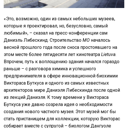
«Это, возможно, один из самых небольших музеев,
которые я проектировал, но, безусловно, самый
любимый», – сказал на пресс-конференции сам
Даниэль Либескинд. Строительство
MO
началось
весной прошлого года после сноса простоявшего на
этом месте более пятидесяти лет кинотеатра
Lietuva
.
Впрочем, путь к воплощению здания начался гораздо
раньше – с разговора химика и успешного
предпринимателя в сфере инновационной биохимии
Виктораса Буткуса и одного из самых известных
архитекторов мире Даниэля Либескинда после одной
из лекций Даниэля. К тому времени у Виктораса
Буткуса уже давно созрела идея о необходимости
создания нового частного музея. Этот музей мог бы
стать пристанищем для коллекции, которую Викторас
собирает вместе с супругой – биологом Дангуоле