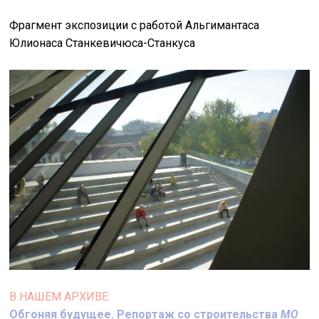
Фрагмент экспозиции с работой Альгимантаса
Юлионаса Станкевичюса-Станкуса
В НАШЕМ АРХИВЕ:
Обгоняя будущее. Репортаж со строительства
MO