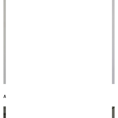
Агимантас Кунчюс. Паланга. Конец
1970-х