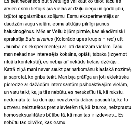
Es šeit necenšos būt svētulīgs vai kaut ko tēlot, taču es
arvien esmu lietojis šīs vielas ar dziļu cieņu un godbijību,
izjūtot apgaismības solījumu. Esmu eksperimentējis ar
daudzām augu vielām, esmu atklājis pilnīgi jaunus
halucinogēnus. Mēs ar Veilu bijām pirmie, kas akadēmiski
aprakstīja
Bufo alvarius
(Kolorādo upes krupis –
red
.) utt.
Jaunībā es eksperimentēju ar ļoti daudzām vielām. Taču
man nekad nav interesējis kokaīns, opiāti, tabaka (izņemot
rituāla kontekstā); es nebiju arī nekāds lielais dzērājs…
Katrā ziņā mani nevar saukt par narkomānu klasiskā nozīmē,
ja saprotat, ko gribu teikt. Man bija prātīga un ļoti eklektiska
pieredze ar dažādām interesantām psihoaktīvajām vielām,
un varu teikt, ka, ja tās nebūtu, es nerakstītu tā, kā rakstu,
nedomātu tā, kā domāju, neuztvertu dabas pasauli tā, kā to
uztveru, neizturētos pret sievietēm tā, kā izturos, neizprastu
homoseksualitātes būtību tā, kā man tas ir izdevies… Es
nebūtu tas cilvēks, kas esmu.