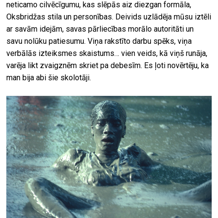
neticamo cilvēcīgumu, kas slēpās aiz diezgan formāla,
Oksbridžas stila un personības. Deivids uzlādēja mūsu iztēli
ar savām idejām, savas pārliecības morālo autoritāti un
savu nolūku patiesumu. Viņa rakstīto darbu spēks, viņa
verbālās izteiksmes skaistums… vien veids, kā viņš runāja,
varēja likt zvaigznēm skriet pa debesīm. Es ļoti novērtēju, ka
man bija abi šie skolotāji.