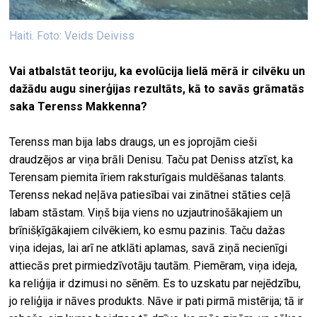
Haiti. Foto: Veids Deiviss
Vai atbalstāt teoriju, ka evolūcija lielā mērā ir cilvēku un
dažādu augu sinerģijas rezultāts, kā to savās grāmatās
saka Terenss Makkenna?
Terenss man bija labs draugs, un es joprojām cieši
draudzējos ar viņa brāli Denisu. Taču pat Deniss atzīst, ka
Terensam piemita īriem raksturīgais muldēšanas talants.
Terenss nekad neļāva patiesībai vai zinātnei stāties ceļā
labam stāstam. Viņš bija viens no uzjautrinošākajiem un
brīnišķīgākajiem cilvēkiem, ko esmu pazinis. Taču dažas
viņa idejas, lai arī ne atklāti aplamas, savā ziņā necienīgi
attiecās pret pirmiedzīvotāju tautām. Piemēram, viņa ideja,
ka reliģija ir dzimusi no sēnēm. Es to uzskatu par nejēdzību,
jo reliģija ir nāves produkts. Nāve ir pati pirmā mistērija; tā ir