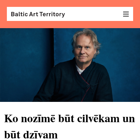
vizu
māk
sar
ar
kole
arhi
diza
&
Ko nozīmē būt cilvēkam un
mod
būt dzīvam
skat
&