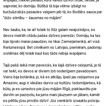
iespējas, meklēt pasauli, kurā varētu dzīvot īstāk, tiešāk, ja
saprotat, ko domāju. Būtībā tā bija vēlme izbēgt no
buržuāziskās pasaules valgiem jeb tā, ko Bodlērs sauca par
“dižo slimību – šausmas no mājām”.
Nav šaubu, ka, lai arī tolaik to līdz galam neapzinājos, es
devos meklēt citādu pašas dzīves pieredzi. Domāju, ka tas
bija tipiski manai paaudzei, ne tikai Ziemeļamerikā, arī visā
Rietumeiropā. Bet cilvēkiem no Latvijas, piemēram, padomju
sistēmas dēļ tolaik kaut kas tāds nebija iespējams.
Tajā pašā laikā man paveicās, ka šajā dzīves ceļojumā, ja tā
var teikt, es devos ar diviem ļoti noderīgiem pavadoņiem.
Viens bija botānika, jo, kā es atklāju, īpaši jau ceļojumos pa
Amazoni, augi ir ideālas durvis uz kultūru. Iedomājieties, kā
būtu, ja es uzrastos pie jūsu mājām Rīgā, pieklauvētu pie
durvīm un paziņotu, ka jums mani jāuzņem un jābaro, kamēr
es pētīšu jūsu privāto dzīvi! Jūs vienkārši izsauktu policiju.