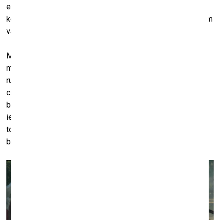
etniskajām grupām, 1991. gadā iereģistrējot to arī valsts
konstitūcijā. Nošķirtībā no modernās Kolumbijas problēmām
varēja atdzimt pilnīgi jauns sapnis par kultūru.
Mēs jautājām cilts vecajiem: “Kāpēc jūs ļāvāt ienākt
misionāriem, kāpēc ļāvāt viņiem par sevi runāt tā, kā viņi
runāja?” Viņi atbildēja: “Jo viņi apsolīja mūs padarīt par
cilvēkiem.” Tas, lūk, ir koloniālisms – pati koloniālisma
būtība. Kolonistam ir jāpārliecina kolonizējamais par viņa
iedzimto mazvērtīgumu. To dara valdības, to dara misionāri,
to dara kaučuka tirgotāji. Taču to nedara antropologi. Šādos
brīžos antropoloģija ir antitēze koloniālisma konceptam.