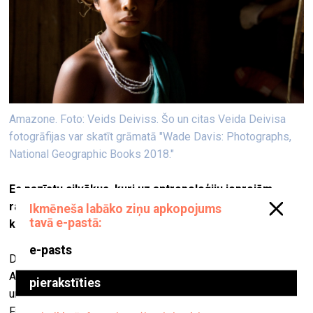
Amazone. Foto: Veids Deiviss. Šo un citas Veida Deivisa
fotogrāfijas var skatīt grāmatā "Wade Davis: Photographs,
National Geographic Books 2018."
Es pazīstu cilvēkus, kuri uz antropoloģiju joprojām
raugās ar aizdomām, uzsverot tās saistību ar
koloniālismu.
Domāju, ka tā ir nepareiza antropoloģijas vēstures izpratne.
Antropoloģija, Darvina iedvesmota, izauga no 19. gadsimta,
un nav šaubu, ka tolaik bija šī sajūta, jo īpaši Lielbritānijā un
Francijā, ka ja jau ir attīstījušās sugas, tad ir attīstījušās arī