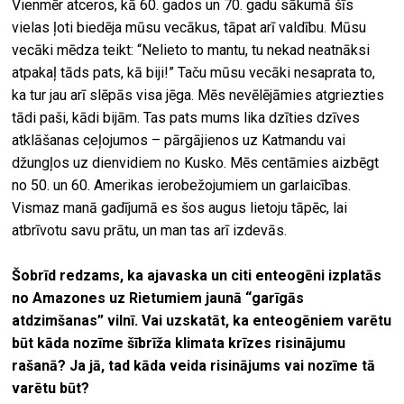
Vienmēr atceros, kā 60. gados un 70. gadu sākumā šīs
vielas ļoti biedēja mūsu vecākus, tāpat arī valdību. Mūsu
vecāki mēdza teikt: “Nelieto to mantu, tu nekad neatnāksi
atpakaļ tāds pats, kā biji!” Taču mūsu vecāki nesaprata to,
ka tur jau arī slēpās visa jēga. Mēs nevēlējāmies atgriezties
tādi paši, kādi bijām. Tas pats mums lika dzīties dzīves
atklāšanas ceļojumos – pārgājienos uz Katmandu vai
džungļos uz dienvidiem no Kusko. Mēs centāmies aizbēgt
no 50. un 60. Amerikas ierobežojumiem un garlaicības.
Vismaz manā gadījumā es šos augus lietoju tāpēc, lai
atbrīvotu savu prātu, un man tas arī izdevās.
Šobrīd redzams, ka ajavaska un citi enteogēni izplatās
no Amazones uz Rietumiem jaunā “garīgās
atdzimšanas” vilnī. Vai uzskatāt, ka enteogēniem varētu
būt kāda nozīme šībrīža klimata krīzes risinājumu
rašanā? Ja jā, tad kāda veida risinājums vai nozīme tā
varētu būt?