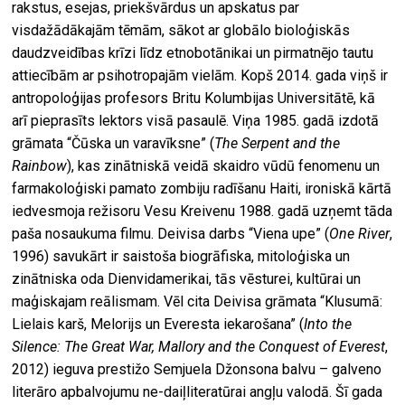
rakstus, esejas, priekšvārdus un apskatus par
visdažādākajām tēmām, sākot ar globālo bioloģiskās
daudzveidības krīzi līdz etnobotānikai un pirmatnējo tautu
attiecībām ar psihotropajām vielām. Kopš 2014. gada viņš ir
antropoloģijas profesors Britu Kolumbijas Universitātē, kā
arī pieprasīts lektors visā pasaulē. Viņa 1985. gadā izdotā
grāmata “Čūska un varavīksne” (
The Serpent and the
Rainbow
), kas zinātniskā veidā skaidro vūdū fenomenu un
farmakoloģiski pamato zombiju radīšanu Haiti, ironiskā kārtā
iedvesmoja režisoru Vesu Kreivenu 1988. gadā uzņemt tāda
paša nosaukuma filmu. Deivisa darbs “Viena upe” (
One River
,
1996) savukārt ir saistoša biogrāfiska, mitoloģiska un
zinātniska oda Dienvidamerikai, tās vēsturei, kultūrai un
maģiskajam reālismam. Vēl cita Deivisa grāmata “Klusumā:
Lielais karš, Melorijs un Everesta iekarošana” (
Into the
Silence: The Great War, Mallory and the Conquest of Everest
,
2012) ieguva prestižo Semjuela Džonsona balvu – galveno
literāro apbalvojumu ne-daiļliteratūrai angļu valodā. Šī gada