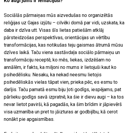
Ko augi jums ir iemācījuši?
Sociālās pārmaiņas mūs aizvedušas no organizētās
reliģijas uz Gajas izjūtu – cilvēki domā par vidi, uzskata, ka
daba ir dzīva utt. Visas šīs lietas patiešām atklāj
pārsteidzošas perspektīvas, orientācijas un vērtību
transformācijas, kas notikušas teju gaismas ātrumā mūsu
dzīves laikā. Taču viena sastāvdaļa sociālo pārmaiņu un
transformāciju receptē, ko mēs, liekas, izdzēšam no
annālēm, ir fakts, ka miljoni no mums ir lietojuši kaut ko
psihedēlisku. Nesaku, ka nekad neesmu lietojis
psihedēliskās vielas tāpat vien, prieka pēc, es esmu to
darījis. Taču pamatā esmu biju ļoti godīgs, iespējams, pat
pārlieku godīgs savā izpratnē, ka šie ir dievu augi – ka tos
nevar lietot pavirši, kā pagadās, ka šim brīdim ir jāpievērš
visa uzmanība un pret to jāizturas ar godbijību, kā cerot
nonākt pie apgaismības.