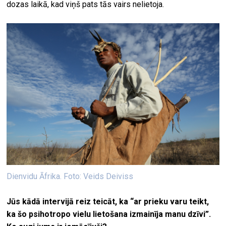
dozas laikā, kad viņš pats tās vairs nelietoja.
Dienvidu Āfrika. Foto: Veids Deiviss
Jūs kādā intervijā reiz teicāt, ka “ar prieku varu teikt,
ka šo psihotropo vielu lietošana izmainīja manu dzīvi”.