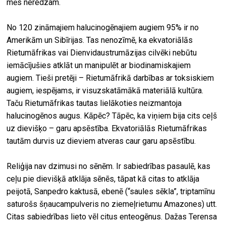
mēs neredzam.
No 120 zināmajiem halucinogēnajiem augiem 95% ir no
Amerikām un Sibīrijas. Tas nenozīmē, ka ekvatoriālās
Rietumāfrikas vai Dienvidaustrumāzijas cilvēki nebūtu
iemācījušies atklāt un manipulēt ar biodinamiskajiem
augiem. Tieši pretēji – Rietumāfrikā darbības ar toksiskiem
augiem, iespējams, ir visuzskatāmākā materiālā kultūra.
Taču Rietumāfrikas tautas lielākoties neizmantoja
halucinogēnos augus. Kāpēc? Tāpēc, ka viņiem bija cits ceļš
uz dievišķo – garu apsēstība. Ekvatoriālās Rietumāfrikas
tautām durvis uz dieviem atveras caur garu apsēstību.
Reliģija nav dzimusi no sēnēm. Ir sabiedrības pasaulē, kas
ceļu pie dievišķā atklāja sēnēs, tāpat kā citas to atklāja
peijotā, Sanpedro kaktusā, ebenē (“saules sēkla”, triptamīnu
saturošs šņaucampulveris no ziemeļrietumu Amazones) utt.
Citas sabiedrības lieto vēl citus enteogēnus. Dažas Terensa