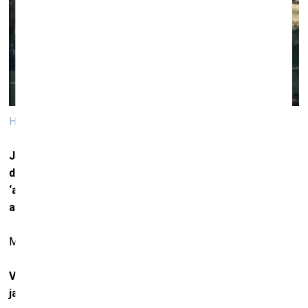
Haiti. Foto: Veids Deiviss
Jūs minējāt frāzi “no viena ģenētiskā auduma”. Tikmēr
daudzi Rietumu pasaulē joprojām lieto terminus
‘attīstības valstis’, ‘trešās pasaules valstis’, ‘mazāk
attīstītas valstis’.
Mēs pat lietojam vārdu ‘primitīvās tautas’. Tas ir absurds.
Vai redzat, ka Rietumu pasaules domāšana šajā
jautājumā mainās?