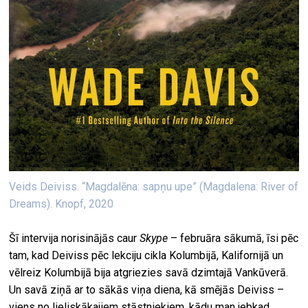
Veids Deiviss. “Magdalēna: sapņu upe” (Magdalena: River of
Dreams). Knopf, 2020
Šī intervija norisinājās caur
Skype
– februāra sākumā, īsi pēc
tam, kad Deiviss pēc lekciju cikla Kolumbijā, Kalifornijā un
vēlreiz Kolumbijā bija atgriezies savā dzimtajā Vankūverā.
Un savā ziņā ar to sākās viņa diena, kā smējās Deiviss –
viens no lieliskākajiem stāstniekiem, kādu man jebkad