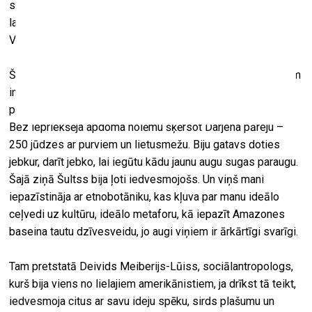
sniegs tādu pieredzi, kas, ja tev izdosies no turienes tikt
laukā dzīvam, padarīs tevi par gudrāku un zinošāku cilvēks.
Viņš visu padarīja iespējamu.
Šultsa iedvesmots, es vienmēr biju gatavs piekrist jebkuram
interesantam piedzīvojumam vai iespējai. Vēl būdams
pavisam jauns, es mēdzu darīt visādas neprātīgas lietas.
Bez iepriekšēja apdoma nolēmu šķērsot Darjena pāreju –
250 jūdzes ar purviem un lietusmežu. Biju gatavs doties
jebkur, darīt jebko, lai iegūtu kādu jaunu augu sugas paraugu.
Šajā ziņā Šultss bija ļoti iedvesmojošs. Un viņš mani
iepazīstināja ar etnobotāniku, kas kļuva par manu ideālo
ceļvedi uz kultūru, ideālo metaforu, kā iepazīt Amazones
baseina tautu dzīvesveidu, jo augi viņiem ir ārkārtīgi svarīgi.
Tam pretstatā Deivids Meiberijs-Lūiss, sociālantropologs,
kurš bija viens no lielajiem amerikānistiem, ja drīkst tā teikt,
iedvesmoja citus ar savu ideju spēku, sirds plašumu un