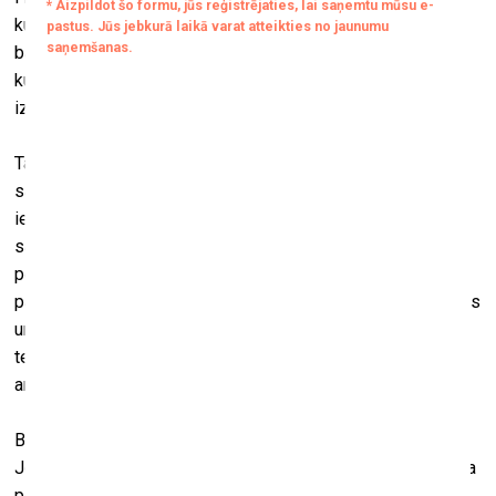
kultūras. Bija priekšstats par hierarhiju – no mežoņa uz
barbaru un tad līdz civilizētajai Eiropai. Un visas pasaules
kultūras tika skatītas kā sastingušas izrādes skati šajā
iztēlotajā evolūcijas procesā.
Tajā pašā laikā Eiropā bija arī ļoti praktiska vajadzība
saprast šīs tautas, kas dzīvoja dažādu Eiropas valstu
ietekmes sfērās nonākušajās zemēs. Jo īpaši tas bija
saistīts ar Āfriku un 1885. gada Berlīnes konferenci, kad
pēkšņi tādas mazas valstiņas kā Beļģija, nemaz nerunājot
par Franciju, Lielbritāniju un Vāciju, pārņēma plašas teritorijas
un radās praktiska nepieciešamība uzzināt, kas šajās
teritorijās dzīvo. Tādā ziņā, protams, šajos agrīnajos gados
antropologi zināmā mērā kalpoja koloniālajām vajadzībām.
Bet tas ārkārtīgi atšķīrās no tā, kas notika abās Amerikās.
Jo tur bija Francs Boass. Viņš bija fiziķis, kura doktora darba
pētījums bija saistīts ar gaismas refrakcijām ūdenī. Taču, kā