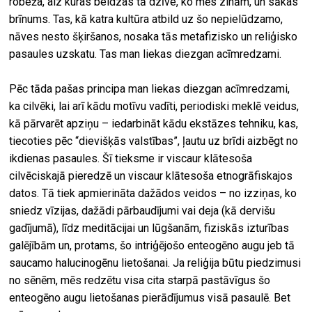
robeža, aiz kuras beidzas tā dzīve, ko mēs zinām, un sākas
brīnums. Tas, kā katra kultūra atbild uz šo nepielūdzamo,
nāves nesto šķiršanos, nosaka tās metafizisko un reliģisko
pasaules uzskatu. Tas man liekas diezgan acīmredzami.
Pēc tāda pašas principa man liekas diezgan acīmredzami,
ka cilvēki, lai arī kādu motīvu vadīti, periodiski meklē veidus,
kā pārvarēt apziņu – iedarbināt kādu ekstāzes tehniku, kas,
tiecoties pēc “dievišķās valstības”, ļautu uz brīdi aizbēgt no
ikdienas pasaules. Šī tieksme ir viscaur klātesoša
cilvēciskajā pieredzē un viscaur klātesoša etnogrāfiskajos
datos. Tā tiek apmierināta dažādos veidos – no izziņas, ko
sniedz vīzijas, dažādi pārbaudījumi vai deja (kā dervišu
gadījumā), līdz meditācijai un lūgšanām, fiziskās izturības
galējībām un, protams, šo intriģējošo enteogēno augu jeb tā
saucamo halucinogēnu lietošanai. Ja reliģija būtu piedzimusi
no sēnēm, mēs redzētu visa cita starpā pastāvīgus šo
enteogēno augu lietošanas pierādījumus visā pasaulē. Bet