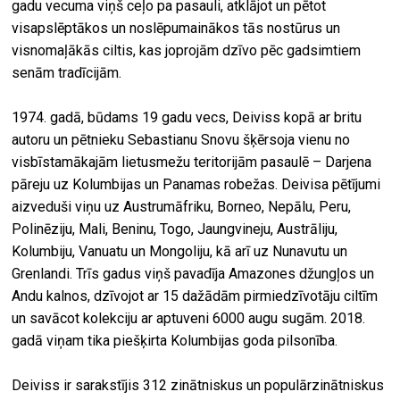
gadu vecuma viņš ceļo pa pasauli, atklājot un pētot
visapslēptākos un noslēpumainākos tās nostūrus un
visnomaļākās ciltis, kas joprojām dzīvo pēc gadsimtiem
senām tradīcijām.
1974. gadā, būdams 19 gadu vecs, Deiviss kopā ar britu
autoru un pētnieku Sebastianu Snovu šķērsoja vienu no
visbīstamākajām lietusmežu teritorijām pasaulē – Darjena
pāreju uz Kolumbijas un Panamas robežas. Deivisa pētījumi
aizveduši viņu uz Austrumāfriku, Borneo, Nepālu, Peru,
Polinēziju, Mali, Beninu, Togo, Jaungvineju, Austrāliju,
Kolumbiju, Vanuatu un Mongoliju, kā arī uz Nunavutu un
Grenlandi. Trīs gadus viņš pavadīja Amazones džungļos un
Andu kalnos, dzīvojot ar 15 dažādām pirmiedzīvotāju ciltīm
un savācot kolekciju ar aptuveni 6000 augu sugām. 2018.
gadā viņam tika piešķirta Kolumbijas goda pilsonība.
Deiviss ir sarakstījis 312 zinātniskus un populārzinātniskus