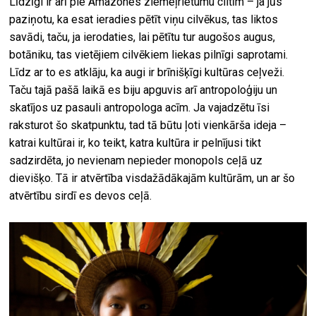
Līdzīgi ir arī pie Amazones ziemeļrietumu ciltīm – ja jūs
paziņotu, ka esat ieradies pētīt viņu cilvēkus, tas liktos
savādi, taču, ja ierodaties, lai pētītu tur augošos augus,
botāniku, tas vietējiem cilvēkiem liekas pilnīgi saprotami.
Līdz ar to es atklāju, ka augi ir brīnišķīgi kultūras ceļveži.
Taču tajā pašā laikā es biju apguvis arī antropoloģiju un
skatījos uz pasauli antropologa acīm. Ja vajadzētu īsi
raksturot šo skatpunktu, tad tā būtu ļoti vienkārša ideja –
katrai kultūrai ir, ko teikt, katra kultūra ir pelnījusi tikt
sadzirdēta, jo nevienam nepieder monopols ceļā uz
dievišķo. Tā ir atvērtība visdažādākajām kultūrām, un ar šo
atvērtību sirdī es devos ceļā.