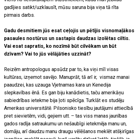
gadījies satikt/uzklausīt, mūsu saruna bija viņa tā rīta
pirmais darbs.
Gadu desmitiem jūs esat ceļojis un pētījis visnomaļākos
pasaules nostūrus un sastapis daudzas izolētas ciltis.
Vai esat sapratis, ko nozīmē būt cilvēkam un būt
dzīvam? Vai to jūs vēlājāties uzzināt?
Reizēm antropologus apsūdz par to, ka viņi mīl visas
kultūras, izņemot savējo. Manuprāt, tā arī ir, vismaz manai
paaudzei, kas uzauga Vjetnamas kara un Kenedija
slepkavības ēnā. Es gan biju kanādietis, taču amerikāņu
sabiedrības ietekme bija ļoti spēcīga. Turklāt es studēju
Amerikas universitātē. Pilsonisko tiesību jautājumi attiecībā
pret sievietēm, vidi, gejiem utt. – tas viss manas jaunības
gados radīja satraukumu un nešaubīgi ietekmēja manu un,
domāju, arī daudzu manu draugu vēlēšanos meklēt atšķirīgas