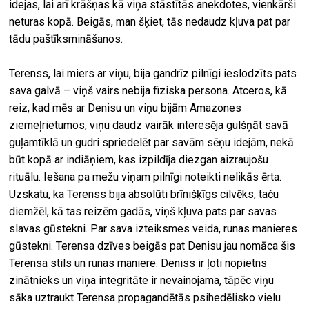
idejas, lai arī krāšņas kā viņa stāstītās anekdotes, vienkārši
neturas kopā. Beigās, man šķiet, tās nedaudz kļuva pat par
tādu paštīksmināšanos.
Terenss, lai miers ar viņu, bija gandrīz pilnīgi ieslodzīts pats
sava galvā – viņš vairs nebija fiziska persona. Atceros, kā
reiz, kad mēs ar Denisu un viņu bijām Amazones
ziemeļrietumos, viņu daudz vairāk interesēja gulšņāt savā
guļamtīklā un gudri spriedelēt par savām sēņu idejām, nekā
būt kopā ar indiāņiem, kas izpildīja diezgan aizraujošu
rituālu. Iešana pa mežu viņam pilnīgi noteikti nelikās ērta.
Uzskatu, ka Terenss bija absolūti brīnišķīgs cilvēks, taču
diemžēl, kā tas reizēm gadās, viņš kļuva pats par savas
slavas gūstekni. Par sava izteiksmes veida, runas manieres
gūstekni. Terensa dzīves beigās pat Denisu jau nomāca šis
Terensa stils un runas maniere. Deniss ir ļoti nopietns
zinātnieks un viņa integritāte ir nevainojama, tāpēc viņu
sāka uztraukt Terensa propagandētās psihedēlisko vielu