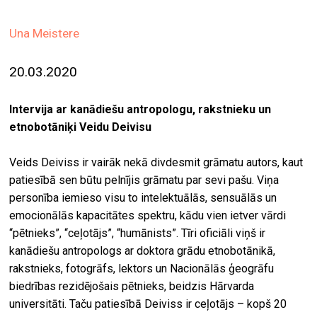
ekrā
Una Meistere
spiri
by
20.03.2020
arte
gale
Intervija ar kanādiešu antropologu, rakstnieku un
ener
etnobotāniķi Veidu Deivisu
arte
Veids Deiviss ir vairāk nekā divdesmit grāmatu autors, kaut
izde
patiesībā sen būtu pelnījis grāmatu par sevi pašu. Viņa
personība iemieso visu to intelektuālās, sensuālās un
par
emocionālās kapacitātes spektru, kādu vien ietver vārdi
mu
“pētnieks”, “ceļotājs”, “humānists”. Tīri oficiāli viņš ir
kanādiešu antropologs ar doktora grādu etnobotānikā,
meklēt
rakstnieks, fotogrāfs, lektors un Nacionālās ģeogrāfu
biedrības rezidējošais pētnieks, beidzis Hārvarda
universitāti. Taču patiesībā Deiviss ir ceļotājs – kopš 20